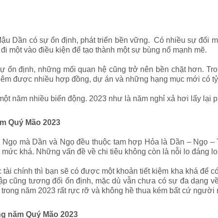
Mậu Dần có sự ổn định, phát triển bền vững. Có nhiều sự đổi 
ếu đi một vào điều kiện để tạo thành một sự bùng nổ mạnh mẽ.
 ổn định, những mối quan hệ cũng trở nên bền chặt hơn. Tro
êm được nhiều hợp đồng, dự án và những hạng mục mới có tỷ 
một năm nhiều biến động. 2023 như là năm nghỉ xả hơi lấy lại 
năm Quý Mão 2023
 Ngọ mà Dần và Ngọ đều thuộc tam hợp Hỏa là Dần – Ngọ – T
ức khá. Những vấn đề về chi tiêu không còn là nỗi lo đáng lo
c tài chính thì bạn sẽ có được một khoản tiết kiệm kha khá để
hập cũng tương đối ổn định, mặc dù vẫn chưa có sự đa dạng v
 trong năm 2023 rất rực rỡ và không hề thua kém bất cứ người 
ong năm Quý Mão 2023