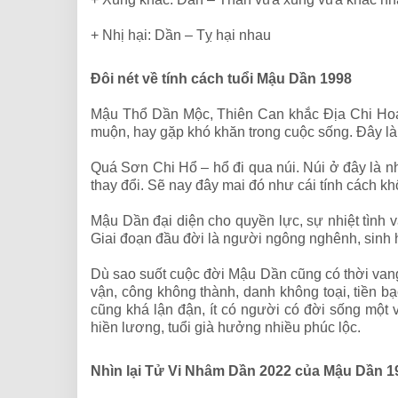
+ Nhị hại: Dần – Tỵ hại nhau
Đôi nét về tính cách tuổi Mậu Dần 1998
Mậu Thổ Dần Mộc, Thiên Can khắc Địa Chi Hoa 
muộn, hay gặp khó khăn trong cuộc sống.
Đây là
Quá Sơn Chi Hổ – hổ đi qua núi. Núi ở đây là 
thay đổi. Sẽ nay đây mai đó như cái tính cách 
Mậu Dần đại diện cho quyền lực, sự nhiệt tình
Giai đoạn đầu đời là người ngông nghênh, sinh ho
Dù sao suốt cuộc đời Mậu Dần cũng có thời vang 
vận, công không thành, danh không toại, tiền b
cũng khá lận đận, ít có người có đời sống một
hiền lương, tuổi già hưởng nhiều phúc lộc.
Nhìn lại Tử Vi Nhâm Dần 2022 của Mậu Dần 1