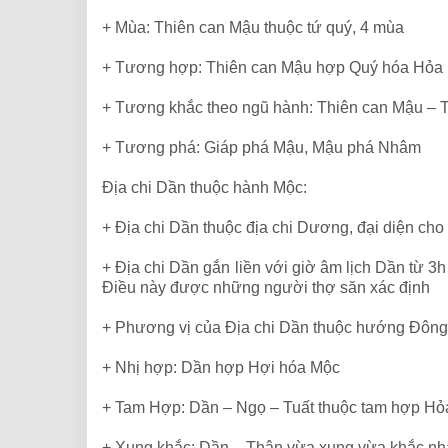
+ Mùa: Thiên can
Mậu thuộc tứ quý, 4 mùa
+ Tương hợp: Thiên can
Mậu hợp Quý
hóa Hỏa
+ Tương khắc theo ngũ hành: Thiên can
Mậu –
T
+ Tương phá: Giáp phá
Mậu, Mậu phá Nhâm
Địa chi Dần thuộc hành Mộc:
+ Địa chi Dần thuộc địa chi Dương, đại diện cho
+ Địa chi Dần gắn liền với giờ âm lịch Dần từ 3h
Điều này được những người thợ săn xác định
+ Phương vị của Địa chi Dần thuộc hướng Đông
+ Nhị hợp: Dần hợp Hợi hóa Mộc
+ Tam Hợp: Dần – Ngọ – Tuất thuộc tam hợp Hỏ
+ Xung khắc: Dần – Thân vừa xung vừa khắc n