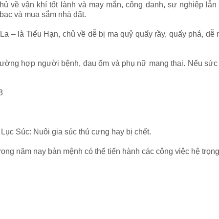
 về vận khí tốt lành và may mắn, công danh, sự nghiệp lẫn tà
 bạc và mua sắm nhà đất.
 – là Tiểu Hạn, chủ về dễ bị ma quỷ quấy rầy, quấy phá, dễ m
ường hợp người bệnh, đau ốm và phụ nữ mang thai. Nếu sức k
3
ục Súc: Nuôi gia súc thú cưng hay bị chết.
ng năm nay bản mệnh có thể tiến hành các công việc hệ trọng