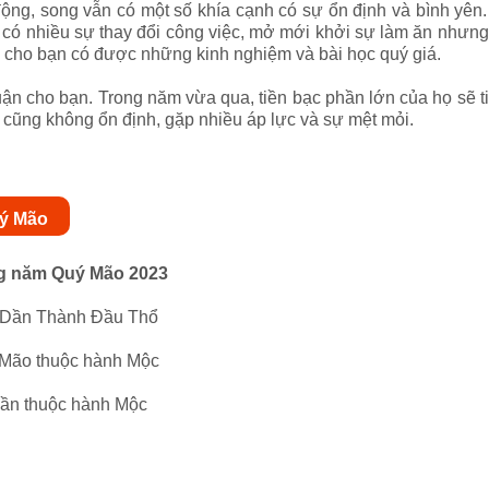
ộng, song vẫn có một số khía cạnh có sự ổn định và bình yên.
 có nhiều sự thay đổi công việc, mở mới khởi sự làm ăn nhưng
úp cho bạn có được những kinh nghiệm và bài học quý giá.
n cho bạn. Trong năm vừa qua, tiền bạc phần lớn của họ sẽ tiê
 cũng không ổn định, gặp nhiều áp lực và sự mệt mỏi.
uý Mão
ng năm Quý Mão 2023
 Dần Thành Đầu Thổ
 Mão thuộc hành Mộc
Dần thuộc hành Mộc