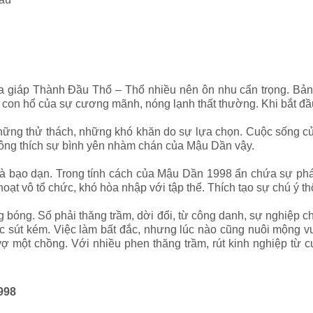
giáp Thành Đầu Thổ – Thổ nhiều nên ôn nhu cẩn trọng. Bản 
 con hổ của sự cương mãnh, nóng lạnh thất thường. Khi bắt đầu thì
những thử thách, những khó khăn do sự lựa chọn. Cuộc sống c
không thích sự bình yên nhàm chán của Mậu Dần vậy.
 và bạo dạn. Trong tính cách của Mậu Dần 1998 ẩn chứa sự ph
ạt vô tổ chức, khó hòa nhập với tập thể. Thích tạo sự chú ý th
bóng. Số phải thăng trầm, dời đổi, từ công danh, sự nghiệp ch
ạc sút kém. Việc làm bất đắc, nhưng lúc nào cũng nuôi mộng v
 vợ một chồng. Với nhiều phen thăng trầm, rút kinh nghiệp từ
998