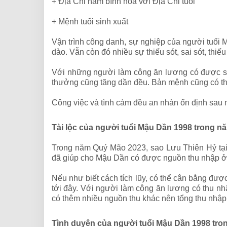
+ Địa Chi năm bình hòa với Địa Chi tuổi
+ Mệnh tuổi sinh xuất
Vận trình công danh, sự nghiệp của người tuổi 
dào. Vẫn còn đó nhiều sự thiếu sót, sai sót, thi
Với những người làm công ăn lương có được sự
thưởng cũng tăng dần đều. Bản mệnh cũng có th
Công việc và tình cảm đều an nhàn ổn định sau 
Tài lộc của người tuổi Mậu Dần 1998 trong 
Trong năm Quý Mão 2023, sao Lưu Thiên Hỷ tại
đã giúp cho Mậu Dần có được nguồn thu nhập ở m
Nếu như biết cách tích lũy, có thể cân bằng đượ
tới đây. Với người làm công ăn lương có thu n
có thêm nhiều nguồn thu khác nên tổng thu nhập
Tình duyên của người tuổi Mậu Dần 1998 tr