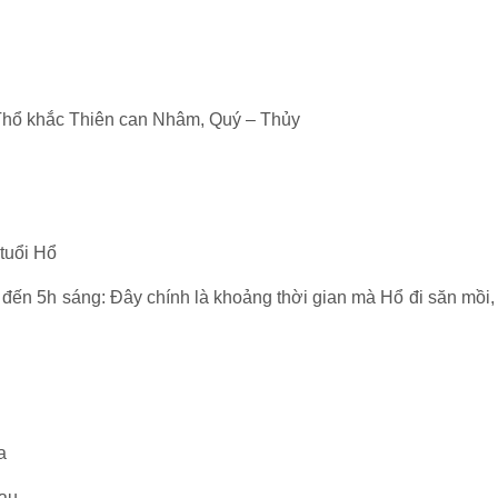
hổ khắc Thiên can Nhâm, Quý – Thủy
 tuổi Hổ
 đến 5h sáng: Đây chính là khoảng thời gian mà Hổ đi săn mồi, 
a
hau