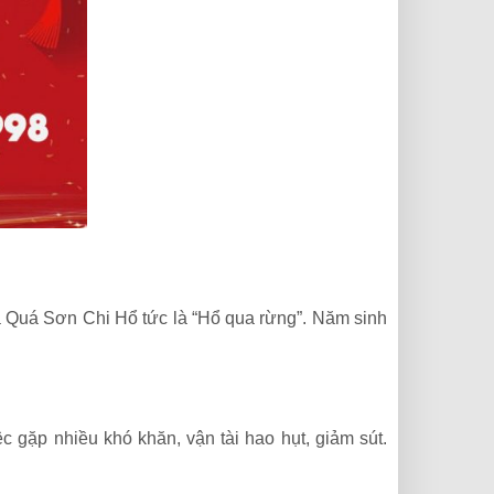
 Quá Sơn Chi Hổ tức là “Hổ qua rừng”. Năm sinh
c gặp nhiều khó khăn, vận tài hao hụt, giảm sút.