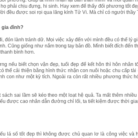
ì họ phải chịu đựng, hi sinh. Hay xem để thấy đối phương tốt 
i đều được soi rọi qua lăng kính Tử Vi. Mà chỉ có người thầy 
 gia đình?
, đón lành tránh dữ. Mọi việc xảy đến với mình đều có thể lý g
h. Cũng giống như nắm trong tay bản đồ. Mình biết đích đến th
 thanh bình hơn.
g nếu biết chọn vận đẹp, tuổi đẹp để kết hôn thì hôn nhân tố
ó thể cải thiện bằng hình thức nhận con nuôi hoặc chu cấp tài
Sinh con như một kỳ tích. Ngoài ra còn rất nhiều phương thức h
sách sai lầm sẽ kéo theo một loạt hệ quả. Ta mất thêm nhiều 
 Nếu được cao nhân dẫn đường chỉ lối, ta tiết kiệm được thời gi
u lá số tốt đẹp thì không được chủ quan lơ là công việc và h