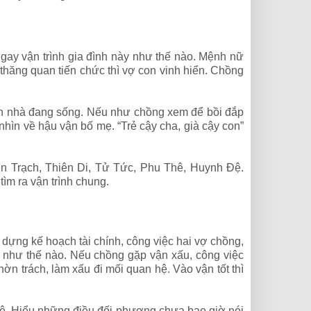
 ngay vận trình gia đình này như thế nào. Mệnh nữ
 thăng quan tiến chức thì vợ con vinh hiển. Chồng
căn nhà đang sống. Nếu như chồng xem để bồi đắp
nhìn về hậu vận bố mẹ. “Trẻ cậy cha, già cậy con”
ền Trạch, Thiên Di, Tử Tức, Phu Thê, Huynh Đệ.
ìm ra vận trình chung.
 dựng kế hoạch tài chính, công việc hai vợ chồng,
 như thế nào. Nếu chồng gặp vận xấu, công việc
ờn trách, làm xấu đi mối quan hệ. Vào vận tốt thì
hệ. Hiểu những điều đối phương chưa bao giờ nói