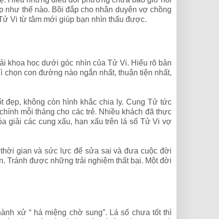
đẹp như thế nào. Bồi đắp cho nhân duyên vợ chồng
Tử Vi từ tâm mới giúp bạn nhìn thấu được.
iải khoa học dưới góc nhìn của Tử Vi. Hiểu rõ bản
ì chọn con đường nào ngắn nhất, thuận tiện nhất,
t đẹp, không còn hình khắc chia ly. Cung Tử tức
 chính mỗi tháng cho các trẻ. Nhiều khách đã thực
óa giải các cung xấu, hạn xấu trên lá số Tử Vi vợ
thời gian và sức lực để sửa sai và đưa cuộc đời
an. Tránh được những trải nghiệm thất bại. Một đời
ành xử “ há miệng chờ sung”. Lá số chưa tốt thì