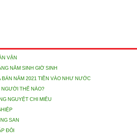
OÁN VẬN
NG NĂM SINH GIỜ SINH
A BÁN NĂM 2021 TIỀN VÀO NHƯ NƯỚC
N NGƯỜI THẾ NÀO?
ỌNG NGUYỆT CHI MIÊU
GHIỆP
ÙNG SAN
ẶP ĐÔI