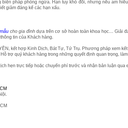
 biện pháp phòng ngừa. Hạn tuy khó đổi, nhưng nếu am hiểu v
hiết giảm đáng kể các hạn xấu.
i mẫu
cho gia đình
dựa trên cơ sở hoàn toàn khoa học… Giải đá
thông tin của Khách hàng.
ỀN, kết hợp Kinh Dịch, Bát Tự, Tứ Trụ. Phương pháp xem kết 
 Hỗ trợ quý khách hàng trong những quyết định quan trọng, làm 
ịch hẹn trực tiếp hoặc chuyển phí trước và nhận bản luận qua e
pHCM
Nội.
 HCM