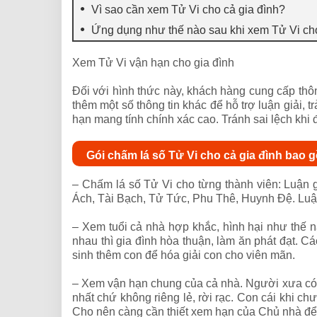
Vì sao cần xem Tử Vi cho cả gia đình?
Ứng dụng như thế nào sau khi xem Tử Vi ch
Xem Tử Vi vận hạn cho gia đình
Đối với hình thức này, khách hàng cung cấp thôn
thêm một số thông tin khác để hỗ trợ luận giải, t
hạn mang tính chính xác cao. Tránh sai lệch khi 
Gói chấm lá số Tử Vi cho cả gia đình bao 
– Chấm lá số Tử Vi cho từng thành viên: Luận 
Ách, Tài Bạch, Tử Tức, Phu Thê, Huynh Đệ. Luận 
– Xem tuổi cả nhà hợp khắc, hình hại như thế 
nhau thì gia đình hòa thuận, làm ăn phát đạt. 
sinh thêm con để hóa giải con cho viên mãn.
– Xem vận hạn chung của cả nhà. Người xưa có c
nhất chứ không riêng lẻ, rời rạc. Con cái khi ch
Cho nên càng cần thiết xem hạn của Chủ nhà để