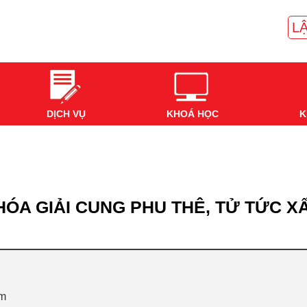
LẬ
DỊCH VỤ
KHOÁ HỌC
K
 HÓA GIẢI CUNG PHU THÊ, TỬ TỨC X
ồm