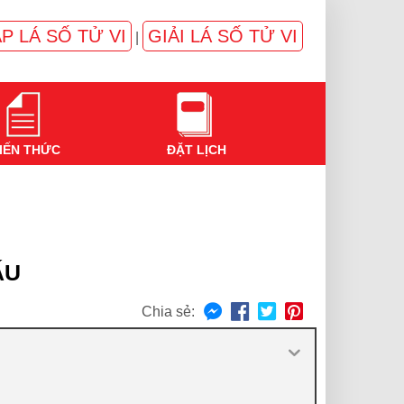
P LÁ SỐ TỬ VI
GIẢI LÁ SỐ TỬ VI
|
IẾN THỨC
ĐẶT LỊCH
ẤU
Chia sẻ: