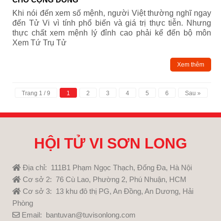
Khi nói đến xem số mệnh, người Việt thường nghĩ ngay
đến Tử Vi vì tính phổ biến và giá trị thực tiễn. Nhưng
thực chất xem mệnh lý đỉnh cao phải kể đến bộ môn
Xem Tứ Trụ Tử
Xem thêm
Trang 1 / 9
1
2
3
4
5
6
Sau »
HỘI TỬ VI SƠN LONG
Địa chỉ: 111B1 Phạm Ngọc Thạch, Đống Đa, Hà Nội
Cơ sở 2: 76 Cù Lao, Phường 2, Phú Nhuận, HCM
Cơ sở 3: 13 khu đô thị PG, An Đồng, An Dương, Hải
Phòng
Email: bantuvan@tuvisonlong.com