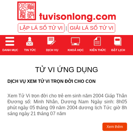
LẬP LÁ SỐ TỬ VI
GIẢI LÁ SỐ TỬ VI
|
DANH MỤC
TIN TỨC
DỊCH VỤ
KHOÁ HỌC
KIẾN THỨC
ĐẶT LỊCH
TỬ VI ỨNG DỤNG
DỊCH VỤ XEM TỬ VI TRỌN ĐỜI CHO CON
Xem Tử Vi trọn đời cho trẻ em sinh năm 2004 Giáp Thân
Đương số: Minh Nhân, Dương Nam Ngày sinh: 8h05
phút ngày 05 tháng 09 năm 2004 dương lịch Tức giờ 8h
sáng ngày 21 tháng 07 năm
Xem thêm