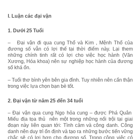
I. Luận các đại vận
1. Dưới 25 Tuổi
– Đại vận đi qua cung Thổ và Kim , Mệnh Thổ của
đương số vẫn có lợi thế tại thời điểm này. Lại them
những chính tinh rất có lợi cho việc học hành (Văn
Xương, Hóa khoa) nên sự nghiệp học hành của đương
số khá ổn.
– Tuổi thơ bình yên bên gia đình. Tuy nhiên nên cẩn thận
trong việc lựa chọn bạn bè tốt.
2. Đại vận từ năm 25 đến 34 tuổi
– Đại vận qua cung Ngọ hỏa cung – được Phá Quân
Miếu địa tọa thủ nên một trong những nổi trội tại giai
đoạn này liên quan tới: Tình cảm và công danh. Công
danh nên duy trì ổn định và tạo ra những bước tiến vững
chắc sẽ có lợi hơn cho đương số. Trong công việc có