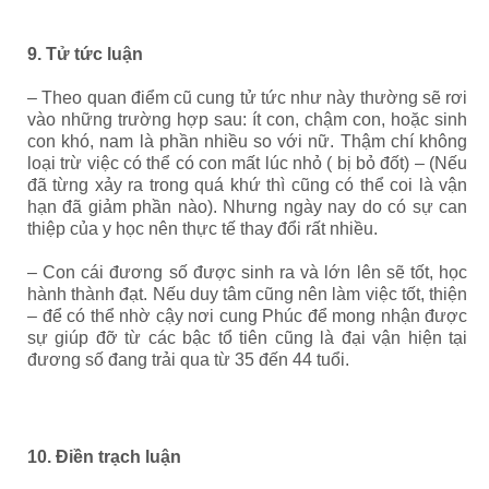
9. Tử tức luận
– Theo quan điểm cũ cung tử tức như này thường sẽ rơi
vào những trường hợp sau: ít con, chậm con, hoặc sinh
con khó, nam là phần nhiều so với nữ. Thậm chí không
loại trừ việc có thể có con mất lúc nhỏ ( bị bỏ đốt) – (Nếu
đã từng xảy ra trong quá khứ thì cũng có thể coi là vận
hạn đã giảm phần nào). Nhưng ngày nay do có sự can
thiệp của y học nên thực tế thay đổi rất nhiều.
– Con cái đương số được sinh ra và lớn lên sẽ tốt, học
hành thành đạt. Nếu duy tâm cũng nên làm việc tốt, thiện
– để có thể nhờ cậy nơi cung Phúc để mong nhận được
sự giúp đỡ từ các bậc tổ tiên cũng là đại vận hiện tại
đương số đang trải qua từ 35 đến 44 tuổi.
10. Điền trạch luận