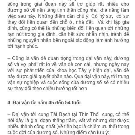
sống trong giai đoạn này sẽ trợ giúp rất nhiều cho
đương số về nền tảng tinh thần cũng như khả năng làm
việc sau này. Những điểm cần chú ý: Có hỷ sự, có sự
thay đổi liên quan đến chỗ ở, nhà đất. Và khi lập gia
đình, cũng có thể là những biến đổi liên quan tới những
rạn nứt trong gia đình, cần hết sức nhẫn nhịn, tránh để
những nguyên nhân bên ngoài tác động làm ảnh hưởng
tới hạnh phúc.
– Cũng là vấn đề quan trọng trong đại vận này, đương
số và vợ phải rất lo về vấn đề con cái, nhưng ngày nay
với sự phát triển của khoa học Tây y hiện đại, vấn đề
này được giải quyết phần nào. Qua đại vận này, tới trung
vận sự nghiệp và cuộc sống của đương số sẽ có nhiều
sự thay đổi theo chiều hướng tốt hơn
4. Đại vận từ năm 45 đến 54 tuổi
– Đại vận tới cung Tài Bạch tại Thìn Thổ cung, có thể
nói đây là giai đoạn thăng trầm, vất vả nhưng đạt được
nhiều thành công nhất (về tiền bạc là chiếm ưu thế) trong
cuộc đời của đương số. Những điểm cần lưu ý: