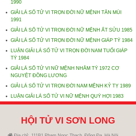
1990
GIẢI LÁ SỐ TỬ VI TRỌN ĐỜI NỮ MỆNH TÂN MÙI
1991
GIẢI LÁ SỐ TỬ VI TRỌN ĐỜI NỮ MỆNH ẤT SỬU 1985
GIẢI LÁ SỐ TỬ VI TRỌN ĐỜI NỮ MỆNH GIÁP TÝ 1984
LUẬN GIẢI LÁ SỐ TỬ VI TRỌN ĐỜI NAM TUỔI GIÁP
TÝ 1984
GIẢI LÁ SỐ TỬ VI NỮ MỆNH NHÂM TÝ 1972 CƠ
NGUYỆT ĐỒNG LƯƠNG
GIẢI LÁ SỐ TỬ VI TRỌN ĐỜI NAM MỆNH KỶ TỴ 1989
LUẬN GIẢI LÁ SỐ TỬ VI NỮ MỆNH QUÝ HỢI 1983
HỘI TỬ VI SƠN LONG
Địa chỉ: 111B1 Phạm Ngọc Thạch, Đống Đa, Hà Nội