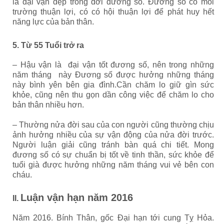
là đại vận đẹp trong đời đương số. Đương số có môi
trường thuận lợi, có có hội thuận lợi để phát huy hết
năng lực của bản thân.
5. Từ 55 Tuổi trở ra
– Hậu vận là đại vận tốt đương số, nên trong những
năm tháng này Đương số được hưởng những tháng
này bình yên bên gia đình.Cần chăm lo giữ gìn sức
khỏe, cũng nên thu gọn dần công việc để chăm lo cho
bản thân nhiều hơn.
– Thường nửa đời sau của con người cũng thường chịu
ảnh hưởng nhiều của sự vận động của nửa đời trước.
Người luận giải cũng tránh bàn quá chi tiết. Mong
đương số có sự chuẩn bị tốt về tinh thần, sức khỏe để
tuổi già được hưởng những năm tháng vui vẻ bên con
cháu.
Luận vận hạn năm 2016
II.
Năm 2016. Bính Thân, gốc Đại hạn tới cung Tỵ Hỏa.