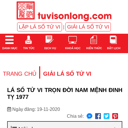
LẬP LÁ SỐ TỬ VI
GIẢI LÁ SỐ TỬ VI
|
DANH MỤC
TIN TỨC
DỊCH VỤ
KHOÁ HỌC
KIẾN THỨC
ĐẶT LỊCH
|
TRANG CHỦ
GIẢI LÁ SỐ TỬ VI
LÁ SỐ TỬ VI TRỌN ĐỜI NAM MỆNH ĐINH
TỴ 1977
Ngày đăng: 19-11-2020
Chia sẻ: