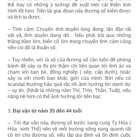
thể hay có những ý tưởng/ đề xuất mới cải thiện tình
hình tốt hơn. Tiền tài giai đoạn này đương số kiếm được
và tích tụ được.
– Tình cảm: Chuyện tình duyên long đong, lận đận rất
vất vả, tình duyên dang dở . Nếu phải trải qua những
thăng trầm lớn, biến cố lớn trong chuyện tình cảm cũng
nên coi đó là thuận số.
– Tuy nhiên, với lá số của đương số cần luôn đề phòng
tránh để xảy ra thị phi thậm chí liên quan tới tình ái/ va
chạm với bạn bè, đồng nghiệp ( sếp, cấp dưới), hoặc
xảy ra với chính bạn khác giới của mình. Bởi nếu có
scandal thường hậu quả rắc rối ảnh hưởng tới danh dự
– uy tín. (Nhất là những năm Thí, Thìn, Thân, Tuất), nếu
nặng nề hơn có thể ảnh hưởng tới tiền bạc.
3.
Đại vận từ năm 35 đến 44 tuổi
– Tới đại vận này, đương số bước sang cung Tỵ Hỏa (
Hỏa sinh Thổ) nên về môi trường sống xung quanh rất
có lợi cho đương số, nếu lập gia đình và ổn định cuộc