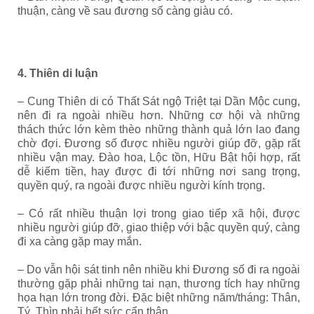
thuận, càng về sau đương số càng giàu có.
4. Thiên di luận
– Cung Thiên di có Thất Sát ngộ Triệt tại Dần Mộc cung,
nên đi ra ngoài nhiều hơn. Những cơ hội và những
thách thức lớn kèm thèo những thành quả lớn lao đang
chờ đợi. Đương số
được nhiều người giúp đỡ, gặp rất
nhiều vận may. Đào hoa, Lộc tồn, Hữu Bật hội hợp, rất
dễ kiếm tiền, hay được đi tới những nơi sang trọng,
quyền quý, ra ngoài được nhiều người kính trọng.
– Có rất nhiều thuận lợi trong giao tiếp xã hội, được
nhiều người giúp đỡ, giao thiệp với bậc quyền quý, càng
đi xa càng gặp may mắn.
– Do vẫn hội sát tinh nên nhiều khi Đương số đi ra ngoài
thường gặp phải những tai nạn, thương tích hay những
họa hạn lớn trong đời. Đặc biệt những năm/tháng: Thân,
Tý, Thìn phải hết sức cẩn thận.