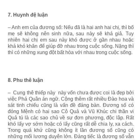
7. Huynh đệ luận
– Anh em của đương số: Nếu đã là hai anh hai chị, thì bố
mẹ sẽ không nên sinh nữa, sau này sẽ khá giả. Tuy
nhiên hai chị em sau này khó được ở gần nhau hoặc
khá khó khăn để giúp đỡ nhau trong cuộc sống. Nặng thì
thì có những xung đột bất hòa với nhau trong cuộc sống.
8. Phu thê luận
– Cung thê thiếp này này vốn chưa được coi là đẹp bởi
việc Phá Quân án ngữ. Cộng thêm rất nhiều Đào hoa và
sát tinh chiếu cũng là vấn đề đáng bàn. Đương số có
đóng Mệnh có hai sao Cô Quả và Vũ Khúc chi thần vi
Quả tú là các sao chủ về sự đơn phương, độc lập. Rất
khó lấy vợ sớm hoặc có lấy cũng rất dễ chia ly, xa cách.
Trong quá khứ cũng không ít lần đương số cũng có
những mối lương duyên lớn. Đáng tiếc là đương số vẫn