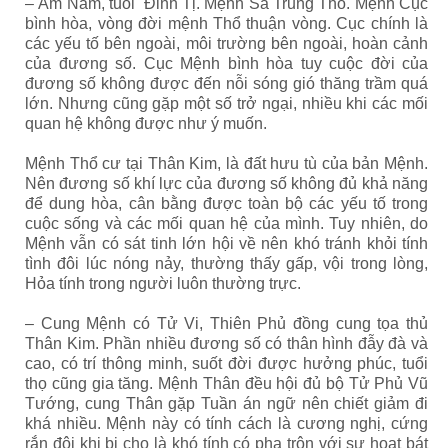
– Âm Nam, tuổi Đinh Tị. Mệnh Sa Trung Thổ. Mệnh Cục
bình hòa, vòng đời mệnh Thổ thuận vòng. Cục chính là
các yếu tố bên ngoài, môi trường bên ngoài, hoàn cảnh
của đương số. Cục Mệnh bình hòa tuy cuộc đời của
đương số không được đến nỗi sóng gió thăng trầm quá
lớn. Nhưng cũng gặp một số trở ngại, nhiều khi các mối
quan hệ không được như ý muốn.
Mệnh Thổ cư tại Thân Kim, là đất hưu tù của bản Mệnh.
Nên đương số khí lực của đương số không đủ khả năng
để dung hòa, cân bằng được toàn bộ các yếu tố trong
cuộc sống và các mối quan hệ của mình. Tuy nhiên, do
Mệnh vẫn có sát tinh lớn hội về nên khó tránh khỏi tính
tình đôi lúc nóng nảy, thường thấy gấp, vội trong lòng,
Hỏa tính trong người luôn thường trực.
– Cung Mệnh có Tử Vi, Thiên Phủ đồng cung tọa thủ
Thân Kim. Phần nhiều đương số có thân hình đẫy đà và
cao, có trí thông minh, suốt đời được hưởng phúc, tuổi
thọ cũng gia tăng. Mệnh Thân đều hội đủ bộ Tử Phủ Vũ
Tướng, cung Thân gặp Tuần án ngữ nên chiết giảm đi
khá nhiều. Mệnh này có tính cách là cương nghị, cứng
rắn đôi khi bị cho là khó tính có pha trộn với sự hoạt bát