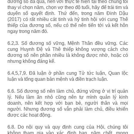
đương số đã qua, nên với thực tế hiện tại theo chúng tôi
thay vì chọn năm, chọn vợ theo độ tuổi, hãy để trái tim và
duyên số quyết định. Thứ đến, trong năm Đinh Dậu
(2017) có rất nhiều cát tinh và hỷ tinh hội với cung Thê
thiếp của đương số, nếu có thể nên tiến tới và kết hôn
ngay trong năm đó.
6.2,3. Số đương số vững, Mệnh Thân đều vững. Các
cung Huynh Đệ và Thê thiếp không vượng cách cho
đương số nên phần nhiều là không được nhờ, hoặc có
nhưng không đáng kể.
6.4,5,7,9. Đã luận ở phần cung Tử tức luận, Quan lộc
luận và tổng quan bản mệnh và điền trạch luận.
6.6. Số đương số nên làm chủ, đứng vững ở vị trí quản
lý. Nếu làm ăn nhỏ cũng nên tự mình quản lý kinh
doanh, nên kết hợp với bạn bè, người thân và mọi
người. Nhưng đương số vẫn phải làm chủ, điều khiển
được các hoạt động.
6.8. Do nội quy và quy định cung của Hội, chúng tôi
không tham gia vào xác định hạn, năm chết, mong