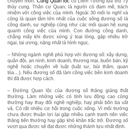
chuyên môn.
Cung Quan lộc
có Liêm Tướng tọa thủ Tý
thủy cung. Thân cư Quan, là người có đam mê, trách
nhiệm với công việc của mình. Ngoài 30 mối lo nghĩ và
cũng là quan tâm lớn nhất của cuộc sống đương số là
công danh, sự nghiệp cũng như các mối quan hệ xung
quanh công việc của mình. Con đường công danh,
chẳng mấy khi được xứng ý toại lòng, gặp nhiều trở
ngại, tai ương, nặng nhất là hình ngục.
– Những ngành nghề phù hợp với đương số: xây dựng,
quân đội, an ninh, kinh doanh, thương mại, buôn bán, kỹ
nghệ hoặc chuyên về luật (luật sư, bùi thẩm, quan
tòa…). Nếu đương số đã làm công việc bên kinh doanh
thì đã được hợp cách.
– Đường Quan lộc của đương số thăng giáng thất
thường. Làm những việc có tính lưu động cao cũng
thường hay thay đổi nghề nghiệp, hay phải bôn ba vất
vả. Có rất nhiều cơ hội trong cuộc sống. Vì môi trường
chưa được thuận lợi lại gặp nhiều cạnh tranh nên việc
thăng tiến thường hay gặp khó khăn trắc trở. Đương số
vượt qua được sẽ đạt được những thành tựu nhất định.