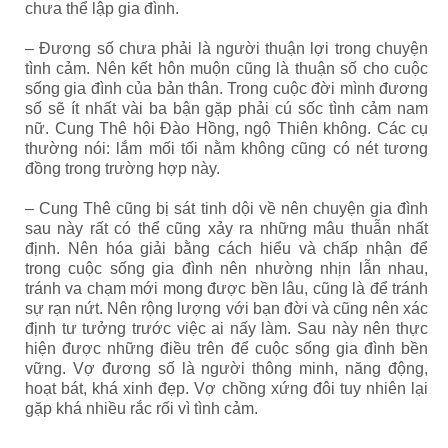
chưa thể lập gia đình.
– Đương số chưa phải là người thuận lợi trong chuyện
tình cảm. Nên kết hôn muộn cũng là thuận số cho cuộc
sống gia đình của bản thân. Trong cuộc đời mình đương
số sẽ ít nhất vài ba bận gặp phải cú sốc tình cảm nam
nữ. Cung Thê hội Đào Hồng, ngộ Thiên không. Các cụ
thường nói: lắm mối tối nằm không cũng có nét tương
đồng trong trường hợp này.
– Cung Thê cũng bị sát tinh dội về nên chuyện gia đình
sau này rất có thể cũng xảy ra những mâu thuẫn nhất
định. Nên hóa giải bằng cách hiểu và chấp nhận để
trong cuộc sống gia đình nên nhường nhịn lẫn nhau,
tránh va chạm mới mong được bền lâu, cũng là để tránh
sự rạn nứt. Nên rộng lượng với bạn đời và cũng nên xác
định tư tưởng trước việc ai nấy làm. Sau này nên thực
hiện được những điều trên để cuộc sống gia đình bền
vững. Vợ đương số là người thông minh, năng động,
hoạt bát, khá xinh đẹp. Vợ chồng xứng đôi tuy nhiên lại
gặp khá nhiều rắc rối vì tình cảm.