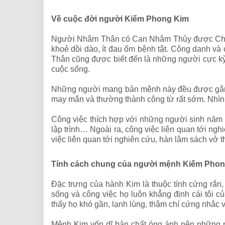
Về cuộc đời người Kiếm Phong Kim
Người Nhâm Thân có Can Nhâm Thủy được Chi Th
khoẻ dồi dào, ít đau ốm bệnh tật. Công danh và
Thân cũng được biết đến là những người cực kỳ th
cuộc sống.
Những người mang bản mệnh này đều được gắn m
may mắn và thường thành công từ rất sớm. Nhìn
Công việc thích hợp với những người sinh năm 19
lập trình… Ngoài ra, công việc liên quan tới ng
việc liên quan tới nghiên cứu, hàn lâm sách vở t
Tính cách chung của người mệnh Kiếm Phon
Đặc trưng của hành Kim là thuộc tính cứng rắn
sống và công việc họ luôn khẳng định cái tôi c
thấy họ khó gần, lạnh lùng, thậm chí cứng nhắc 
Mệnh Kim vốn dĩ bản chất óng ánh nên những n