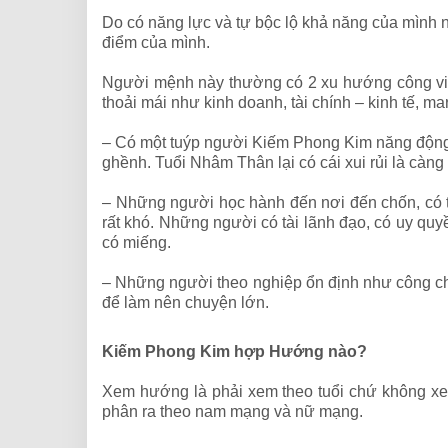
Do có năng lực và tự bộc lộ khả năng của mình 
điểm của mình.
Người mệnh này thường có 2 xu hướng công việc:
thoải mái như kinh doanh, tài chính – kinh tế, m
– Có một tuýp người Kiếm Phong Kim năng động, 
ghềnh. Tuổi Nhâm Thân lại có cái xui rủi là càn
– Những người học hành đến nơi đến chốn, có thà
rất khó. Những người có tài lãnh đạo, có uy quyề
có miếng.
– Những người theo nghiệp ổn định như công chứ
để làm nên chuyện lớn.
Kiếm Phong Kim hợp Hướng nào?
Xem hướng là phải xem theo tuổi chứ không xe
phân ra theo nam mạng và nữ mạng.