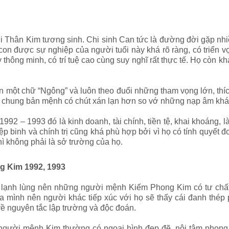
ân Kim tương sinh. Chi sinh Can tức là đường đời gặp nhiề
 con được sự nghiệp của người tuổi này khá rõ ràng, có triển 
ông minh, có trí tuệ cao cùng suy nghĩ rất thực tế. Họ còn khá
ột chữ “Ngông” và luôn theo đuổi những tham vọng lớn, thíc
 chung bản mệnh có chút xán lạn hơn so vớ những nạp âm khá
92 – 1993 đó là kinh doanh, tài chính, tiền tệ, khai khoáng, 
hiệp binh và chính trị cũng khá phù hợp bởi vì họ có tính quyế
hì không phải là sở trường của họ.
g Kim 1992, 1993
, lạnh lùng nên những người mệnh Kiếm Phong Kim có tư chất 
ủa mình nên người khác tiếp xúc với họ sẽ thấy cái đanh thép
về nguyên tắc lập trường và độc đoán.
gười mệnh Kim thường có ngoại hình đẹp đẽ, nội tâm phong 