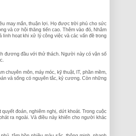
u may mắn, thuận lợi. Họ được trời phú cho sức
vọng và cơ hội thăng tiến cao. Thêm vào đó, Nhâm
 linh hoạt khi xử lý công việc và các vấn đề trong
h đương đầu với thử thách. Người này có vận số
c.
làm chuyên môn, máy móc, kỹ thuật, IT, phần mềm,
t đoán và sống có nguyên tắc, kỷ cương. Còn những
quyết đoán, nghiêm nghị, dứt khoát. Trong cuộc
 phát ra ngoài. Và điều này khiến cho người khác
phú, tâm hồn nhiều màu sắc, thông minh, nhanh