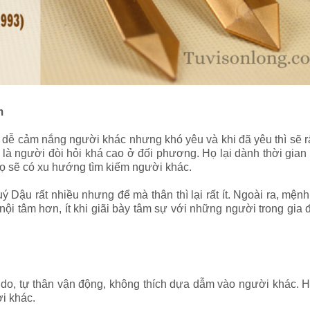
m
ễ cảm nắng người khác nhưng khó yêu và khi đã yêu thì sẽ rấ
vì là người đòi hỏi khá cao ở đối phương. Họ lại dành thời gia
ọ sẽ có xu hướng tìm kiếm người khác.
ậu rất nhiều nhưng để mà thân thì lại rất ít. Ngoài ra, mệnh 
ội tâm hơn, ít khi giãi bày tâm sự với những người trong gia đ
, tự thân vận động, không thích dựa dẫm vào người khác. Họ c
i khác.