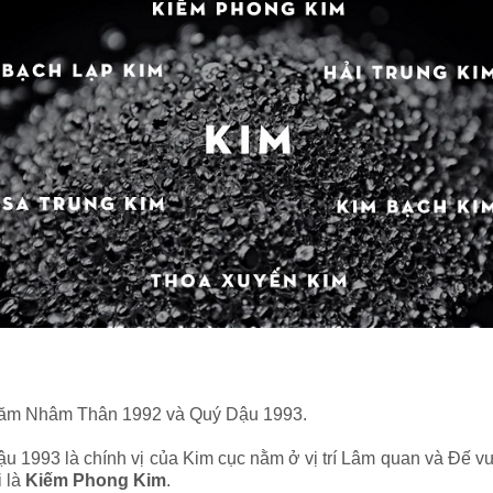
ăm Nhâm Thân 1992 và Quý Dậu 1993.
1993 là chính vị của Kim cục nằm ở vị trí Lâm quan và Đế vư
i là
Kiếm Phong Kim
.