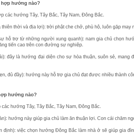
m hợp hướng nào?
p các hướng Tây, Tây Bắc, Tây Nam, Đông Bắc.
ên thời và địa lợi): trời phật che chở, phù hộ, luôn gặp may 
ỗ trợ từ những người xung quanh): nam gia chủ chọn hướn
tăng tiến cao trên con đường sự nghiệp.
 đây là hướng đại diện cho sự hòa thuận, suôn sẻ, mang đế
 đủ đầy): hướng này hỗ trợ gia chủ đạt được nhiều thành công
 hợp hướng nào?
 các hướng Tây, Tây Bắc, Tây Nam, Đông Bắc.
: hướng này giúp gia chủ làm ăn thuận lợi. Con cái chăm ngoa
h): việc chọn hướng Đông Bắc làm nhà ở sẽ giúp gia đình 