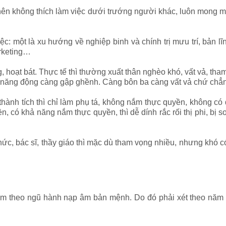
nên không thích làm việc dưới trướng người khác, luôn mong mu
 một là xu hướng về nghiệp binh và chính trị mưu trí, bản lĩ
arketing…
hoạt bát. Thực tế thì thường xuất thân nghèo khó, vất vả, th
g năng động càng gập ghềnh. Càng bôn ba càng vất vả chứ chẳn
nh tích thì chỉ làm phụ tá, không nắm thực quyền, không có đị
n, có khả năng nắm thực quyền, thì dễ dính rắc rối thị phi, bị s
c, bác sĩ, thầy giáo thì mặc dù tham vọng nhiều, nhưng khó c
m theo ngũ hành nạp âm bản mệnh. Do đó phải xét theo năm 