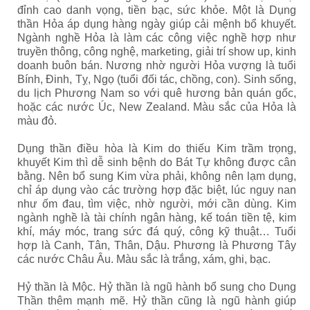
đỉnh cao danh vọng, tiền bạc, sức khỏe. Một là Dụng
thần Hỏa áp dụng hàng ngày giúp cải mệnh bổ khuyết.
Ngành nghề Hỏa là làm các công việc nghề hợp như
truyền thông, công nghệ, marketing, giải trí show up, kinh
doanh buôn bán. Nương nhờ người Hỏa vượng là tuổi
Bính, Đinh, Tỵ, Ngọ (tuổi đối tác, chồng, con). Sinh sống,
du lịch Phương Nam so với quê hương bản quán gốc,
hoặc các nước Úc, New Zealand. Màu sắc của Hỏa là
màu đỏ.
Dụng thần điều hòa là Kim do thiếu Kim trầm trọng,
khuyết Kim thì dễ sinh bệnh do Bát Tự không được cân
bằng. Nên bổ sung Kim vừa phải, không nên lạm dụng,
chỉ áp dụng vào các trường hợp đặc biệt, lúc nguy nan
như ốm đau, tìm việc, nhờ người, mới cần dùng. Kim
ngành nghề là tài chính ngân hàng, kế toán tiền tệ, kim
khí, máy móc, trang sức đá quý, công kỹ thuật… Tuổi
hợp là Canh, Tân, Thân, Dậu. Phương là Phương Tây
các nước Châu Âu. Màu sắc là trắng, xám, ghi, bạc.
Hỷ thần là Mộc. Hỷ thần là ngũ hành bổ sung cho Dụng
Thần thêm mạnh mẽ. Hỷ thần cũng là ngũ hành giúp