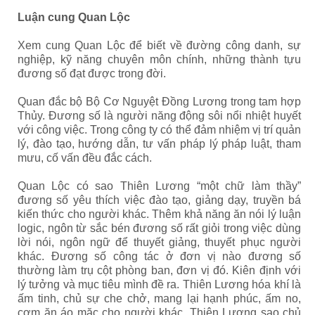
Luận cung Quan Lộc
Xem cung Quan Lộc để biết về đường công danh, sự
nghiệp, kỹ năng chuyên môn chính, những thành tựu
đương số đạt được trong đời.
Quan đắc bộ Bộ Cơ Nguyệt Đồng Lương trong tam hợp
Thủy. Đương số là người năng động sôi nổi nhiệt huyết
với công việc. Trong công ty có thể đảm nhiệm vị trí quản
lý, đào tạo, hướng dẫn, tư vấn pháp lý pháp luật, tham
mưu, cố vấn đều đắc cách.
Quan Lộc có sao Thiên Lương “một chữ làm thầy”
đương số yêu thích việc đào tạo, giảng dạy, truyền bá
kiến thức cho người khác. Thêm khả năng ăn nói lý luận
logic, ngôn từ sắc bén đương số rất giỏi trong việc dùng
lời nói, ngôn ngữ để thuyết giảng, thuyết phục người
khác. Đương số công tác ở đơn vị nào đương số
thường làm trụ cột phòng ban, đơn vị đó. Kiên định với
lý tưởng và mục tiêu mình đề ra. Thiên Lương hóa khí là
ấm tinh, chủ sự che chở, mang lại hạnh phúc, ấm no,
cơm ăn áo mặc cho người khác. Thiên Lương sao chủ