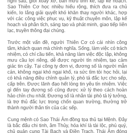
nghĩ sau, giỏi xoay xở, bàn mưu tính kế, lập kế hoạch.
Sao Thiên Cơ học nhiều hiểu rộng, thích đưa ra chủ
kiến, lo lắng giải quyết khó khăn thay người khác, hợp
với các công việc phục vụ, kỹ thuật chuyên môn, lập kế
hoạch và phân tích, sáng tạo và phát minh, giao tiếp liên
lạc, truyền thông đại chúng.
Trước một vấn đề, người Thiên Cơ có cái nhìn công
tâm, khách quan mà chính nghĩa. Sống, làm việc có trách
nhiệm, có chí cầu tiến, khả năng làm việc độc lập, không
mưu cầu lợi riêng, dễ được người tín nhiệm, tạo cảm
giác tin cậy. Tại công ty đơn vị, đương số là người mẫn
cán, không ngại khó ngại khổ, ra sức tìm tòi học hỏi, lại
có khả năng điều chỉnh quản lý, phò tá đắc lực cho sếp,
cấp trên. Được lãnh đạo hết lòng tin yêu tín nhiệm. Việc
gì đến tay đương số cũng được xử lý theo cách hoàn
hảo chỉn chu nhất. Đương số là nhân tài phò tá lý tưởng,
là trợ thủ đắc lực trong chốn quan trường, thường trở
thành người thân tín của các sếp.
Cung mệnh có Sao Thái Âm đồng tọa thủ tại Mệnh. Đây
là bắc đẩu chi tinh, âm Thủy, hóa khí là tài lộc, phú quý,
chủ quản cung Tài Bạch và Điền Trạch. Thái Âm đóng