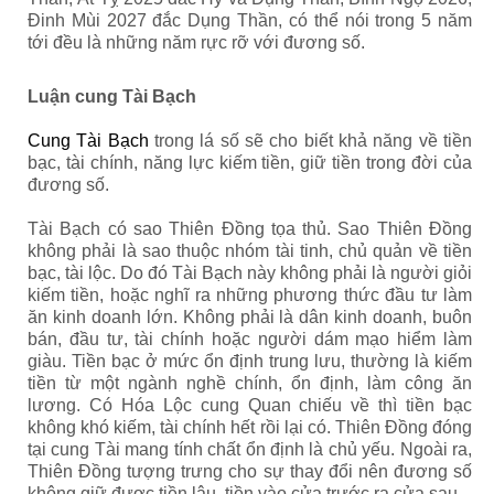
Đinh Mùi 2027 đắc Dụng Thần, có thể nói trong 5 năm
tới đều là những năm rực rỡ với đương số.
Luận cung Tài Bạch
Cung Tài Bạch
trong lá số sẽ cho biết khả năng về tiền
bạc, tài chính, năng lực kiếm tiền, giữ tiền trong đời của
đương số.
Tài Bạch có sao Thiên Đồng tọa thủ. Sao Thiên Đồng
không phải là sao thuộc nhóm tài tinh, chủ quản về tiền
bạc, tài lộc. Do đó Tài Bạch này không phải là người giỏi
kiếm tiền, hoặc nghĩ ra những phương thức đầu tư làm
ăn kinh doanh lớn. Không phải là dân kinh doanh, buôn
bán, đầu tư, tài chính hoặc người dám mạo hiểm làm
giàu. Tiền bạc ở mức ổn định trung lưu, thường là kiếm
tiền từ một ngành nghề chính, ổn định, làm công ăn
lương. Có Hóa Lộc cung Quan chiếu về thì tiền bạc
không khó kiếm, tài chính hết rồi lại có. Thiên Đồng đóng
tại cung Tài mang tính chất ổn định là chủ yếu. Ngoài ra,
Thiên Đồng tượng trưng cho sự thay đổi nên đương số
không giữ được tiền lâu, tiền vào cửa trước ra cửa sau.