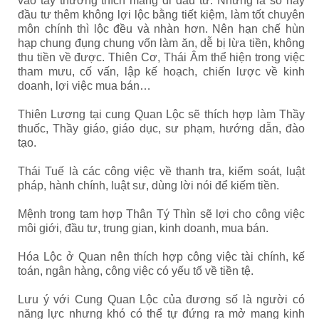
vào tay thường thích mang đi đầu tư. Nhưng lá số này
đầu tư thêm không lợi lộc bằng tiết kiệm, làm tốt chuyên
môn chính thì lộc đều và nhàn hơn. Nên hạn chế hùn
hạp chung đụng chung vốn làm ăn, dễ bị lừa tiền, không
thu tiền về được. Thiên Cơ, Thái Âm thể hiện trong việc
tham mưu, cố vấn, lập kế hoạch, chiến lược về kinh
doanh, lợi việc mua bán…
Thiên Lương tại cung Quan Lộc sẽ thích hợp làm Thầy
thuốc, Thầy giáo, giáo dục, sư phạm, hướng dẫn, đào
tạo.
Thái Tuế là các công việc về thanh tra, kiểm soát, luật
pháp, hành chính, luật sư, dùng lời nói để kiếm tiền.
Mệnh trong tam hợp Thân Tý Thìn sẽ lợi cho công việc
môi giới, đầu tư, trung gian, kinh doanh, mua bán.
Hóa Lộc ở Quan nên thích hợp công việc tài chính, kế
toán, ngân hàng, công việc có yếu tố về tiền tệ.
Lưu ý với Cung Quan Lộc của đương số là người có
năng lực nhưng khó có thể tự đứng ra mở mang kinh