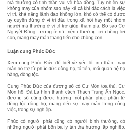
mà thường có tinh thần vui vẻ hòa đồng. Tuy nhiên sự
không may của nhóm sao này kể cả khi đắc cách là việc
vị trí, khả năng lãnh đạo không lớn, khó có thể có được
uy quyền đứng ở vị trí đầu trong xã hội hay một nhóm
người mà thường ở vị trí trợ giúp, tham gia. Bộ sao Cơ
Nguyệt Đồng Lương ở nữ mệnh thường lợi chồng lợi
con, mang may mắn thăng tiến cho chồng con.
Luận cung Phúc Đức
Xem cung Phúc Đức để biết về yếu tố tinh thần, may
mắn hỗ trợ từ phúc đức dòng họ, tổ tiên, mối quan hệ họ
hàng, dòng tộc.
Cung Phúc Đức của đương số có Cự Môn tọa thủ, Cự
Môn hội Đà La hình thành cách Thạch Trung Ẩn Ngọc,
đương số cũng được hưởng một phần phúc phần từ
dòng tộc dòng họ, mang đến sự may mắn trong công
việc, trong sự nghiệp.
Phúc có người phát cũng có người bình thường, có
những người phải bôn ba ly tán tha hương lập nghiệp.