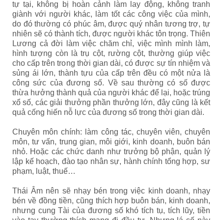
tự tại, không bị hoàn cảnh làm lay động, không tranh
giành với người khác, làm tốt các công việc của mình,
do đó thường có phúc âm, được quý nhân tương trợ, tự
nhiên sẽ có thành tích, được người khác tôn trọng. Thiên
Lương cả đời làm việc chăm chỉ, việc mình mình làm,
hình tượng còn là trụ cột, rường cột, thường giúp việc
cho cấp trên trong thời gian dài, có được sự tín nhiệm và
sủng ái lớn, thành tựu của cấp trên đều có một nửa là
công sức của đương số. Về sau thường có số được
thừa hưởng thành quả của người khác để lại, hoặc trúng
xổ số, các giải thưởng phần thưởng lớn, đây cũng là kết
quả cống hiến nỗ lực của đương số trong thời gian dài.
Chuyên môn chính: làm công tác, chuyên viên, chuyên
môn, tư vấn, trung gian, môi giới, kinh doanh, buôn bán
nhỏ. Hoặc các chức danh như trưởng bộ phận, quản lý
lập kế hoạch, đào tạo nhân sự, hành chính tổng hợp, sư
phạm, luật, thuế…
Thái Âm nên sẽ nhạy bén trong việc kinh doanh, nhạy
bén về đồng tiền, cũng thích hợp buôn bán, kinh doanh,
nhưng cung Tài của đương số khó tích tụ, tích lũy, tiền