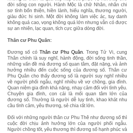
đời sống con người. Hành Mộc là chữ Nhân, nhân chi
sơ tính bổn thiện, hiền lành, hiếu nghĩa, thương người,
giàu đức hi sinh. Một đời không làm việc ác, tuy danh
không quá cao, vọng không quá lớn nhưng vẫn có được
sự an nhiên, lạc quan, tích cực giữa dòng đời.
Thân cư Phu Quân:
Đương số có
Thân cư Phu Quân
. Trong Tử Vi, cung
Thân chính là suy nghĩ, hành động, đời sống tinh thần,
những vấn đề mà đương số quan tâm, đặt nặng, và ảnh
hưởng nhiều đến cuộc sống của đương số. Thân cư
Phu Quân cho thấy đương số là người suy nghĩ nhiều
về người phối ngẫu, nghĩ nhiều về vợ chồng, gia đình.
Quan niệm gia đình khá nặng, nhạy cảm đối với tình yêu.
Chuyện gia đình, con cái là mối quan tâm lớn của
đương số. Thường là người dễ lụy tình, khao khát nhu
cầu tình cảm, yêu thương, sẻ chia rất lớn.
Đối với những người thân cư Phu Thê như đương số thì
cuộc đời chịu ảnh hưởng lớn của người phối ngẫu.
Người chồng tốt, yêu thương thì đương số hạnh phúc và