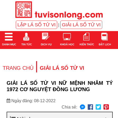
LẬP LÁ SỐ TỬ VI
GIẢI LÁ SỐ TỬ VI
|
DANH MỤC
TIN TỨC
DỊCH VỤ
KHOÁ HỌC
KIẾN THỨC
ĐẶT LỊCH
|
TRANG CHỦ
GIẢI LÁ SỐ TỬ VI
GIẢI LÁ SỐ TỬ VI NỮ MỆNH NHÂM TÝ
1972 CƠ NGUYỆT ĐỒNG LƯƠNG
Ngày đăng: 08-12-2022
Chia sẻ: