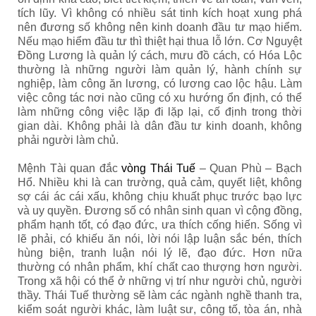
tích lũy. Vì không có nhiều sát tinh kích hoạt xung phá
nên đương số không nên kinh doanh đầu tư mạo hiểm.
Nếu mạo hiểm đầu tư thì thiệt hại thua lỗ lớn. Cơ Nguyệt
Đồng Lương là quản lý cách, mưu đồ cách, có Hóa Lộc
thường là những người làm quản lý, hành chính sự
nghiệp, làm công ăn lương, có lương cao lộc hậu. Làm
việc công tác nơi nào cũng có xu hướng ổn định, có thể
làm những công việc lặp đi lặp lại, cố định trong thời
gian dài. Không phải là dân đầu tư kinh doanh, không
phải người làm chủ.
Mệnh Tài quan đắc
vòng Thái Tuế
– Quan Phù – Bạch
Hổ. Nhiều khi là can trường, quả cảm, quyết liệt, không
sợ cái ác cái xấu, không chịu khuất phục trước bạo lực
và uy quyền. Đương số có nhân sinh quan vì cộng đồng,
phẩm hạnh tốt, có đạo đức, ưa thích cống hiến. Sống vì
lẽ phải, có khiếu ăn nói, lời nói lập luận sắc bén, thích
hùng biện, tranh luận nói lý lẽ, đạo đức. Hơn nữa
thường có nhân phẩm, khí chất cao thượng hơn người.
Trong xã hội có thể ở những vị trí như người chủ, người
thầy. Thái Tuế thường sẽ làm các ngành nghề thanh tra,
kiểm soát người khác, làm luật sư, công tố, tòa án, nhà