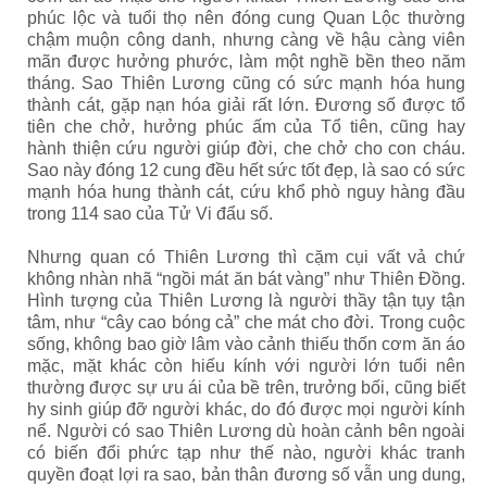
phúc lộc và tuổi thọ nên đóng cung Quan Lộc thường
chậm muộn công danh, nhưng càng về hậu càng viên
mãn được hưởng phước, làm một nghề bền theo năm
tháng. Sao Thiên Lương cũng có sức mạnh hóa hung
thành cát, gặp nạn hóa giải rất lớn. Đương số được tổ
tiên che chở, hưởng phúc ấm của Tổ tiên, cũng hay
hành thiện cứu người giúp đời, che chở cho con cháu.
Sao này đóng 12 cung đều hết sức tốt đẹp, là sao có sức
mạnh hóa hung thành cát, cứu khổ phò nguy hàng đầu
trong 114 sao của Tử Vi đẩu số.
Nhưng quan có Thiên Lương thì cặm cụi vất vả chứ
không nhàn nhã “ngồi mát ăn bát vàng” như Thiên Đồng.
Hình tượng của Thiên Lương là người thầy tận tụy tận
tâm, như “cây cao bóng cả” che mát cho đời. Trong cuộc
sống, không bao giờ lâm vào cảnh thiếu thốn cơm ăn áo
mặc, mặt khác còn hiếu kính với người lớn tuổi nên
thường được sự ưu ái của bề trên, trưởng bối, cũng biết
hy sinh giúp đỡ người khác, do đó được mọi người kính
nể. Người có sao Thiên Lương dù hoàn cảnh bên ngoài
có biến đổi phức tạp như thế nào, người khác tranh
quyền đoạt lợi ra sao, bản thân đương số vẫn ung dung,