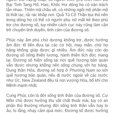
Bại Tinh Tang Hổ, Hao, Khốc Hư dòng họ có oán trách
lẫn nhau. Thiên mã chầu về, có những ngôi mộ phần mộ
bị thất lạc, rải rác khắp nơi. Quả Tú Cô Thần tọa thủ nên
trong dòng họ có thể có người phụ nữ mất trẻ theo phù
trợ cho đương số, tuy nhiên cách cục này cũng làm cản
trở chuyện tình duyên, tình cảm của đương số.
Phúc này âm phù chứ dương không trợ, được hưởng
âm đức tổ tiên đưa lại các cơ hội, may mắn, chứ họ
hàng không giúp được gì nhiều. Âm đức này còn do
đương số sống thiện lương, hành thiện tích đức mang
lại. Đương số hiện sống tại nơi quê hương bản quán
vẫn được nhưng không nên sống chung với họ hàng.
Dụng thần Hỏa, đương số hợp ở Phương Nam so với
quê hương bản quán, nếu đi nước ngoài về các nước
như Úc, New Zealand đều là nơi vượng Hỏa, bổ khí cho
Mệnh mạnh nhất.
Cung Phúc còn là đời sống tinh thần của đương số. Cự
Môn chủ được hưởng thụ vật chất thoải mái, tuy có an
phận thủ thường nhưng đời sống tinh thần vẫn hay lo
âu, lo lắng, nhạy cảm quá mức. Đương số được hưởng