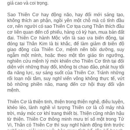
giá cao và coi trọng.
Sao Thiên Cơ hay động não, hay đổi mới sáng tạo,
không thích an phận, ngồi yên một chỗ mà có tính đầu
cơ, nên người có sao Thiên Cơ tọa cung Thân thích đầu
cơ liên quan đến cổ phiếu, hàng có kỳ hạn, mua bán đất
đai. Thiên Cơ hành Mộc vốn là sao ưa biến động, tại
đóng tại Thân Kim là bị khắc, để làm giảm đi biên độ
giao động của Thiên Cơ, mệnh nên bồi dưỡng, suy
ngẫm một mình, hoặc theo một tôn giáo tín ngưỡng,
nghiên cứu mệnh lý mới khiến cho Thiên Cơ tĩnh tại đối
diện với những thay đổi, không bị chao đảo, phát huy tối
đa năng lực, sự sáng suốt của Thiên Cơ. Tránh những
rối loạn nội tâm, suy nghĩ viển vông không thực tế, vứt
bỏ những phiền não, mang đến cơ hội thay đổi vận
mệnh.
Thiên Cơ là thiện tinh, thiện trong thiện nghệ, điêu luyện,
khéo léo, lành nghề vì tượng Thiên cơ là cỗ máy nhà
trời, máy móc cơ khí trang thiết bị. Thiện cũng nhân hậu
từ thiện. Thiên Cơ thông minh mưu trí số một trong Tử
Vi, Thân có Thiên Cơ thì suy nghĩ hành động tính trước