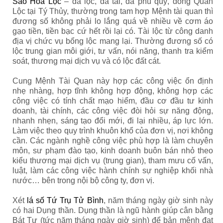
Sao Hóa Lộc
– đa lộc, đa tài, đa phú quý, đóng Quan
Lộc tại Tý Thủy, thường trong tam hợp Mệnh tài quan thì
đương số không phải lo lắng quá về nhiều về cơm áo
gạo tiền, tiền bạc cứ hết rồi lại có. Tài lộc từ công danh
địa vị chức vụ bổng lộc mang lại. Thường đương số có
lộc trung gian môi giới, tư vấn, nói năng, thanh tra kiểm
soát, thương mại dịch vụ và có lộc đất cát.
Cung Mệnh Tài Quan này hợp các công việc ổn định
nhẹ nhàng, hợp tĩnh không hợp động, không hợp các
công việc có tính chất mạo hiểm, đầu cơ đầu tư kinh
doanh, tài chính, các công việc đòi hỏi sự năng động,
nhanh nhẹn, sáng tạo đổi mới, đi lại nhiều, áp lực lớn.
Làm việc theo quy trình khuôn khổ của đơn vị, nơi không
cần. Các ngành nghề công việc phù hợp là làm chuyên
môn, sư phạm đào tạo, kinh doanh buôn bán nhỏ theo
kiểu thương mại dịch vụ (trung gian), tham mưu cố vấn,
luật, làm các công việc hành chính sự nghiệp khối nhà
nước… bên trong nội bộ công ty, đơn vị.
Xét
lá số Tứ Trụ Tử Bình
, năm tháng ngày giờ sinh này
có hai Dụng thần. Dụng thần là ngũ hành giúp cân bằng
Bát Tự (tức năm tháng ngày giờ sinh) để bản mệnh đạt