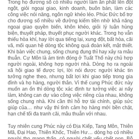
Trong họ đương số có nhiều người làm ăn phất lên đột
ngột, giỏi ngoại giao, kinh doanh, buôn bán, làm các
công việc nói năng, ngôn ngữ khéo léo. Phúc Đức bổ trợ
cho đương số nhiều về đường kiếm tiền nhờ khả năng
ngoại giao quyền biến, khôn khéo, giỏi lý luận hùng
biện, thuyết pháp, thuyết phục người khác. Trong họ vẫn
thiếu hòa khí, hay lời qua tiếng lại, xung đột, bất hòa, cãi
vã, mối quan hệ dòng tộc không quá đoàn kết, mật thiết.
Khi bàn việc chung, sống chung đụng thì hay xảy ra mâu
thuẫn. Cự Môn là ám tinh đóng ở Tuất Thổ này chủ hợp
người ngoài, không hợp người nhà. Dòng họ ra ngoài
xã hội giao tế được lợi, lời nói được người khác tin
tưởng nghe theo, nhưng bất lợi khi giao tiếp trong gia
đình và họ hàng, người thân. Vì thế cung Phúc đức này
muốn an ổn thì dòng tộc xác định tư tưởng việc ai nấy
làm, không can dự vào công việc riêng của nhau, không
sống chung nhà. Khi cần thì hỗ trợ tài chính, giúp sức
giúp của… như vậy thì tình cảm họ hàng mới bền chặt,
hạn chế tối đa tranh cãi, mâu thuẫn với nhau.
Tuy nhiên cung Phúc này có Địa Kiếp, Tang Môn, Thiên
Mã, Đại Hao, Thiên Khốc, Thiên Hư… dòng họ có nhiều
người thọ mạng thấp, có người chết yểu chết non. Bộ