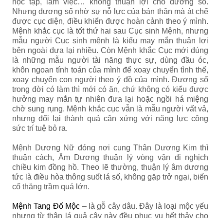
học tập, làm việc… không thuận lợi cho đương số.
Nhưng đương số nhờ sự nỗ lực của bản thân mà át chế
được cục diện, điều khiển được hoàn cảnh theo ý mình.
Mệnh khắc cục là tốt thứ hai sau Cục sinh Mệnh, nhưng
mẫu người Cục sinh mệnh là kiểu may mắn thuận lợi
bên ngoài đưa lại nhiều. Còn Mệnh khắc Cục mới đúng
là những mẫu người tài năng thực sự, dùng đầu óc,
khôn ngoan tính toán của mình để xoay chuyển tình thế,
xoay chuyển con người theo ý đồ của mình. Đương số
trong đời có làm thì mới có ăn, chứ không có kiểu được
hưởng may mắn tự nhiên đưa lại hoặc ngồi há miệng
chờ sung rụng. Mệnh khắc cục vẫn là mẫu người vất vả,
nhưng đổi lại thành quả cân xứng với năng lực công
sức trí tuệ bỏ ra.
Mệnh Dương Nữ đóng nơi cung Thân Dương Kim thì
thuận cách, Âm Dương thuận lý vòng vận đi nghịch
chiều kim đồng hồ. Theo lẽ thường, thuận lý âm dương
tức là điều hòa thông suốt lá số, không gặp trở ngại, biến
cố thăng trầm quá lớn.
Mệnh Tang Đố Mộc
– là gỗ cây dâu. Đây là loại mộc yếu
nhưng từ thân lá quả cây này đều phục vụ hết thảy cho