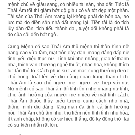
mệnh chủ về giàu sang, có nhiều tài sản, nhà đất. Tiếc là
Thái Âm tối thì giảm bớt độ giàu có và tốt đẹp một phần.
Tài sản của Thái Âm mang lại không phải do bôn ba, lao
lực mà do điền sản nhà đất mang lại. Tiền tài là do tích
lũy dần dần, tích tiểu thành đại, tuyệt đối không phải là
do của cải đến bất ngờ.
Cung Mệnh có sao Thái Âm thủ mệnh thì thân hình nở
nang cao vừa tầm, mặt tròn đầy đặn, mang dáng dấp nữ
tính, yểu điệu thục nữ. Tính khí nhẹ nhàng, giao tế thanh
nhã, thích văn chương nghệ thuật, nhạc họa, không thích
tục tằn thô lỗ. Cách phục sức ăn mặc cũng thường được
chú trọng, toát lên vẻ dịu dàng đoan trang thanh lịch.
Thái Âm là sao chủ người mẹ, người vợ, hợp với nữ.
Nữ mệnh có sao Thái âm thì tính tình nhẹ nhàng nữ tính,
chịu ảnh hưởng của người mẹ nhiều về mặt tính cách.
Thái Âm thuộc thủy biểu tượng cung cách nho nhã,
thông minh dịu dàng, lãng mạn đa tình, cá tính hướng
nội. Thái Âm chủ âm nhu, thu liễm nên tính tình nhu hòa,
ít tranh chấp, không có sự hiếu thắng, đố kỵ đồng thời lại
có sự kiên nhẫn rất lớn.