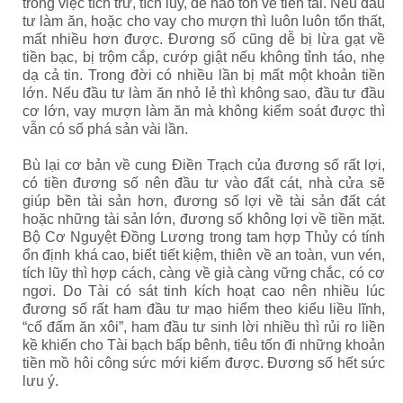
trong việc tích trữ, tích lũy, dễ hao tổn về tiền tài. Nếu đầu
tư làm ăn, hoặc cho vay cho mượn thì luôn luôn tổn thất,
mất nhiều hơn được. Đương số cũng dễ bị lừa gạt về
tiền bạc, bị trộm cắp, cướp giật nếu không tỉnh táo, nhẹ
dạ cả tin. Trong đời có nhiều lần bị mất một khoản tiền
lớn. Nếu đầu tư làm ăn nhỏ lẻ thì không sao, đầu tư đầu
cơ lớn, vay mượn làm ăn mà không kiểm soát được thì
vẫn có số phá sản vài lần.
Bù lại cơ bản về cung Điền Trạch của đương số rất lợi,
có tiền đương số nên đầu tư vào đất cát, nhà cửa sẽ
giúp bền tài sản hơn, đương số lợi về tài sản đất cát
hoặc những tài sản lớn, đương số không lợi về tiền mặt.
Bộ Cơ Nguyệt Đồng Lương trong tam hợp Thủy có tính
ổn định khá cao, biết tiết kiệm, thiên về an toàn, vun vén,
tích lũy thì hợp cách, càng về già càng vững chắc, có cơ
ngơi. Do Tài có sát tinh kích hoạt cao nên nhiều lúc
đương số rất ham đầu tư mạo hiểm theo kiểu liều lĩnh,
“cố đấm ăn xôi”, ham đầu tư sinh lời nhiều thì rủi ro liền
kề khiến cho Tài bạch bấp bênh, tiêu tốn đi những khoản
tiền mồ hôi công sức mới kiếm được. Đương số hết sức
lưu ý.