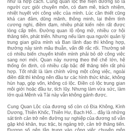
như là hợp cách. Cung quan lộc thể hiện đương số là
người cực giỏi chuyên môn, có đam mê, trách nhiệm,
nhiệt huyết với công việc của mình. Lúc cần thiết cũng
khá can đảm, dũng mãnh, thông minh, lại thêm tính
cương nghị, điềm đạm, nhiều phát kiến nên rất được
lòng cấp trên. Đường quan lộ rộng mở, nhiều cơ hội
thăng tiến, phát triển. Nhưng nếu làm qua người quản lý
trung gian giữa mình và Ban lãnh đạo thì không hợp,
thường nảy sinh mâu thuẫn, vấn đề rắc rối. Thường sẽ
có nhiều biến chuyển khiến mình phải bỏ dở công việc
sang nơi mới. Quan này nương theo thể chế lớn, hệ
thống ổn định, có nhiều cấp bậc để thăng tiến rất phù
hợp. Tốt nhất là làm chính vững một công việc, ngoài
điền đất thì không nên đầu tư các hình thức khác, không
hùn hạp, góp vốn, không có lộc. Điền có lộc trung gian
môi giới hoặc đầu tư, tích lũy. Nhưng làm vừa sức, làm
lớn quá Mệnh và Tài này vẫn không gánh được.
Cung Quan Lộc của đương số còn có Địa Không, Kình
Dương, Thiên Khốc, Thiên Hư, Bạch Hổ… đây là những
sát tinh cản trở nên đường sự nghiệp của đương số vẫn
gặp khó khăn, trục trặc, bị ngáng trở, cản trở thăng tiến.
Đương số nên tập trung vào công việc chuyên môn