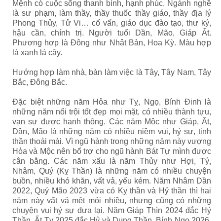
Mệnh có cuộc sống thanh bình, hạnh phúc. Ngành nghề
là sư phạm, làm thầy, thầy thuốc thầy giáo, thầy địa lý
Phong Thủy, Tử Vi… cố vấn, giáo dục đào tạo, thư ký,
hậu cần, chính trị. Người tuổi Dần, Mão, Giáp Ất.
Phương hợp là Đông như Nhật Bản, Hoa Kỳ. Màu hợp
là xanh lá cây.
Hướng hợp làm nhà, bàn làm việc là Tây, Tây Nam, Tây
Bắc, Đông Bắc.
Đặc biệt những năm Hỏa như Tỵ, Ngọ, Bính Đinh là
những năm nổi trội tốt đẹp mọi mặt, có nhiều thành tựu,
vạn sự được hanh thông. Các năm Mộc như Giáp, Ất,
Dần, Mão là những năm có nhiều niềm vui, hỷ sự, tinh
thần thoải mái. Vì ngũ hành trong những năm này vượng
Hỏa và Mộc nên bổ trợ cho ngũ hành Bát Tự mình được
cân bằng. Các năm xấu là năm Thủy như Hợi, Tý,
Nhâm, Quý (Kỵ Thần) là những năm có nhiều chuyện
buồn, nhiều khó khăn, vất vả, yếu kém. Năm Nhâm Dần
2022, Quý Mão 2023 vừa có Kỵ thần và Hỷ thần thì hai
năm này vất vả mệt mỏi nhiều, nhưng cũng có những
chuyện vui hỷ sự đưa lại. Năm Giáp Thìn 2024 đắc Hỷ
Thần, Ất Tỵ 2025 đắc Hỷ và Dụng Thần, Bính Ngọ 2026,