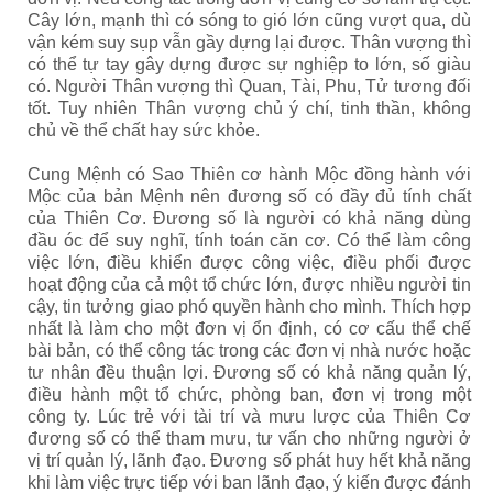
Cây lớn, mạnh thì có sóng to gió lớn cũng vượt qua, dù
vận kém suy sụp vẫn gầy dựng lại được. Thân vượng thì
có thể tự tay gây dựng được sự nghiệp to lớn, số giàu
có. Người Thân vượng thì Quan, Tài, Phu, Tử tương đối
tốt. Tuy nhiên Thân vượng chủ ý chí, tinh thần, không
chủ về thể chất hay sức khỏe.
Cung Mệnh có Sao Thiên cơ hành Mộc đồng hành với
Mộc của bản Mệnh nên đương số có đầy đủ tính chất
của Thiên Cơ. Đương số là người có khả năng dùng
đầu óc để suy nghĩ, tính toán căn cơ. Có thể làm công
việc lớn, điều khiển được công việc, điều phối được
hoạt động của cả một tổ chức lớn, được nhiều người tin
cậy, tin tưởng giao phó quyền hành cho mình. Thích hợp
nhất là làm cho một đơn vị ổn định, có cơ cấu thể chế
bài bản, có thể công tác trong các đơn vị nhà nước hoặc
tư nhân đều thuận lợi. Đương số có khả năng quản lý,
điều hành một tổ chức, phòng ban, đơn vị trong một
công ty. Lúc trẻ với tài trí và mưu lược của Thiên Cơ
đương số có thể tham mưu, tư vấn cho những người ở
vị trí quản lý, lãnh đạo. Đương số phát huy hết khả năng
khi làm việc trực tiếp với ban lãnh đạo, ý kiến được đánh