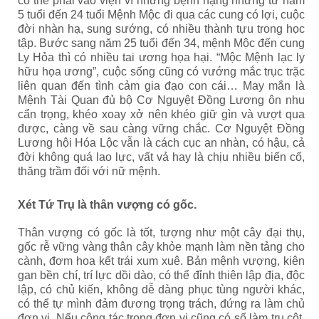
có thể phải vào viện vì những bệnh nặng nhưng từ năm
5 tuổi đến 24 tuổi Mệnh Mộc đi qua các cung có lợi, cuộc
đời nhàn hạ, sung sướng, có nhiều thành tựu trong học
tập. Bước sang năm 25 tuổi đến 34, mệnh Mộc đến cung
Ly Hỏa thì có nhiều tai ương họa hại. “Mộc Mệnh lạc ly
hữu họa ương”, cuộc sống cũng có vướng mắc trục trặc
liên quan đến tình cảm gia đạo con cái… May mắn là
Mệnh Tài Quan đủ bộ Cơ Nguyệt Đồng Lương ôn nhu
cẩn trọng, khéo xoay xở nên khéo giữ gìn và vượt qua
được, càng về sau càng vững chắc. Cơ Nguyệt Đồng
Lương hội Hóa Lộc vẫn là cách cục an nhàn, có hậu, cả
đời không quá lao lực, vất vả hay là chịu nhiều biến cố,
thăng trầm đối với nữ mệnh.
Xét Tứ Trụ là thân vượng có gốc.
Thân vượng có gốc là tốt, tượng như một cây đại thụ,
gốc rễ vững vàng thân cây khỏe mạnh làm nền tảng cho
cành, đơm hoa kết trái xum xuê. Bản mệnh vượng, kiên
gan bền chí, trí lực dồi dào, có thể đỉnh thiên lập địa, độc
lập, có chủ kiến, không dễ dàng phục tùng người khác,
có thể tự mình đảm đương trọng trách, đứng ra làm chủ
đơn vị. Nếu công tác trong đơn vị cũng có số làm trụ cột.