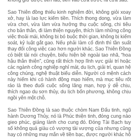
Sao Thiên đồng thiếu kinh nghiệm đời, không giỏi xoay
xở, hay là lao lực kiếm tiền. Thích thong dong, vừa làm
vừa chơi, vừa làm vừa hưởng thụ cuộc sống, chi tiêu
cho bản thân, đi làm thiện nguyện, thích làm những công
việc thoải mái, không bị bó buộc thời gian, không bị kiểm
soát, kỷ luật gắt gao. Nếu phải làm cố định thì tần suất
thay đổi công việc cao hơn người khác. Sao Thiên Đồng
có biệt tài nói chuyện, biểu hiện bề ngoài tao nhã, “hoa
hậu thân thiện”, cũng rất thích hợp lĩnh vực giải trí hoặc
các ngành công nghiệp nghỉ mát, du lịch, giải trí, quan hệ
công chúng, nghệ thuật biểu diễn. Người có mệnh cách
này hiếm khi có hành động mạo hiểm, mà mục tiêu rốt
ráo là theo đuổi cuộc sống lãng mạn, hợp ý dễ chịu,
thích ngao du sơn thủy, du lịch bốn phương, không chịu
ngồi yên một chỗ.
Sao Thiên Đồng là sao thuộc chòm Nam Đẩu tinh, ngũ
hành Dương Thủy, nó là Phúc thiện tinh, đóng cung nào
gieo phúc, giáng lành cho cung đó. Đóng Tài Bạch tuy
số không quá giàu có vượng tài vượng của nhưng cũng
hay có những may mắn về tiền bạc, được người khác hỗ