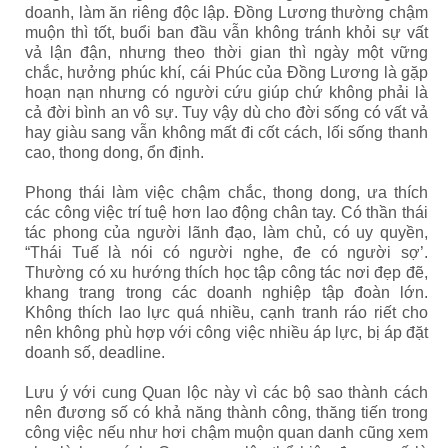
doanh, làm ăn riêng độc lập. Đồng Lương thường chậm
muộn thì tốt, buổi ban đầu vẫn không tránh khỏi sự vất
vả lận đận, nhưng theo thời gian thì ngày một vững
chắc, hưởng phúc khí, cái Phúc của Đồng Lương là gặp
hoạn nạn nhưng có người cứu giúp chứ không phải là
cả đời bình an vô sự. Tuy vậy dù cho đời sống có vất vả
hay giàu sang vẫn không mất đi cốt cách, lối sống thanh
cao, thong dong, ổn định.
Phong thái làm việc chậm chắc, thong dong, ưa thích
các công việc trí tuệ hơn lao động chân tay. Có thần thái
tác phong của người lãnh đạo, làm chủ, có uy quyền,
“Thái Tuế là nói có người nghe, đe có người sợ’.
Thường có xu hướng thích học tập công tác nơi đẹp đẽ,
khang trang trong các doanh nghiệp tập đoàn lớn.
Không thích lao lực quá nhiều, cạnh tranh ráo riết cho
nên không phù hợp với công việc nhiều áp lực, bị áp đặt
doanh số, deadline.
Lưu ý với cung Quan lộc này vì các bộ sao thành cách
nên đương số có khả năng thành công, thăng tiến trong
công việc nếu như hơi chậm muộn quan danh cũng xem