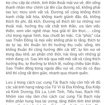
trợ chu cấp tài chính, tinh thần thoải mái vui vẻ, đời sống
thanh nhàn như chính cái tên của đương số, không phải
lao lực mưu sinh vất vả. Đương số cũng không thích
tranh chấp bất hòa, không tranh giành đấu đá, không
thích thị phi, đả kích. Đương số thích tới lui những nơi
thoải mái, hưởng thụ vật chất tinh thần, ưa làm việc
thiện, xem văn nghệ nhạc họa giải trí ẩm thực…. cũng
chú trọng ngoại hình, trau chuốt ăn mặc. Cái “phúc” của
sao Thiên Đồng là mọi việc không phải lo lắng, thích tự
do tự tại, khi thuận lợi thì hưởng thụ cuộc sống, khi
không thuận thì cũng hướng đến cái tốt”, tự tìm vui vẻ
trong đau khổ, an phận chờ thời, hài lòng với những gì
mình đang có. Sau khi trải qua mệt mỏi vất vả cũng thích
hưởng thụ, tự thưởng tự khích lệ, nuông chiều bản thân.
Sao Thiên đồng trong ngoài đều vui vẻ, cho dù có đau
khổ thì cũng rất đơn giản, nhanh qua nhanh quên.
Lưu ý trong cách cục cung Tài Bạch này còn hội về đủ
các sát tinh hạng nặng của Tử Vi là Địa Không, Địa Kiếp
và Kình Dương, Đà La, Linh Tinh, Tiểu hao, Bạch Hổ.
Nhóm sao này làm cho cách cục cung Tài Bạch này
thêm phần hung họa tai ương, tăng thêm tính khó khăn