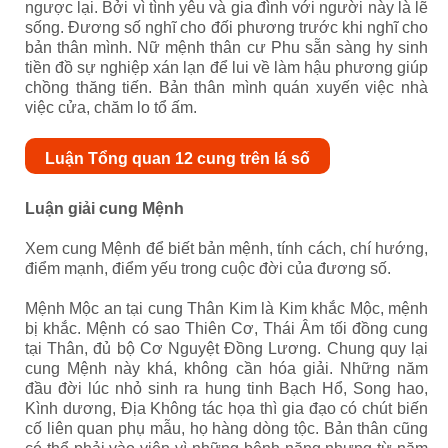
ngược lại. Bởi vì tình yêu và gia đình với người này là lẽ
sống. Đương số nghĩ cho đối phương trước khi nghĩ cho
bản thân mình. Nữ mệnh thân cư Phu sẵn sàng hy sinh
tiền đồ sự nghiệp xán lạn để lui về làm hậu phương giúp
chồng thăng tiến. Bản thân mình quán xuyến việc nhà
việc cửa, chăm lo tổ ấm.
Luận Tổng quan 12 cung trên lá số
Luận giải cung Mệnh
Xem cung Mệnh để biết bản mệnh, tính cách, chí hướng,
điểm mạnh, điểm yếu trong cuộc đời của đương số.
Mệnh Mộc an tại cung Thân Kim là Kim khắc Mộc, mệnh
bị khắc. Mệnh có sao Thiên Cơ, Thái Âm tối đồng cung
tại Thân, đủ bộ Cơ Nguyệt Đồng Lương. Chung quy lại
cung Mệnh này khá, không cần hóa giải. Những năm
đầu đời lúc nhỏ sinh ra hung tinh Bạch Hổ, Song hao,
Kình dương, Địa Không tác họa thì gia đạo có chút biến
cố liên quan phụ mẫu, họ hàng dòng tộc. Bản thân cũng