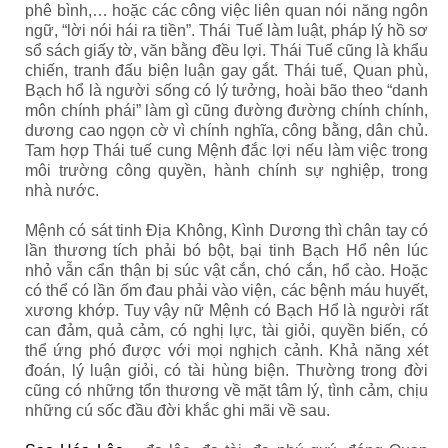
phê bình,… hoặc các công việc liên quan nói năng ngôn
ngữ, “lời nói hái ra tiền”. Thái Tuế làm luật, pháp lý hồ sơ
sổ sách giấy tờ, văn bằng đều lợi. Thái Tuế cũng là khẩu
chiến, tranh đấu biện luận gay gắt. Thái tuế, Quan phù,
Bạch hổ là người sống có lý tưởng, hoài bão theo “danh
môn chính phái” làm gì cũng đường đường chính chính,
dương cao ngọn cờ vì chính nghĩa, công bằng, dân chủ.
Tam hợp Thái tuế cung Mệnh đắc lợi nếu làm việc trong
môi trường công quyền, hành chính sự nghiệp, trong
nhà nước.
Mệnh có sát tinh Địa Không, Kình Dương thì chân tay có
lần thương tích phải bó bột, bại tinh Bạch Hổ nên lúc
nhỏ vẫn cẩn thận bị súc vật cắn, chó cắn, hổ cào. Hoặc
có thể có lần ốm đau phải vào viện, các bệnh máu huyết,
xương khớp. Tuy vậy nữ Mệnh có Bạch Hổ là người rất
can đảm, quả cảm, có nghị lực, tài giỏi, quyền biến, có
thể ứng phó được với mọi nghịch cảnh. Khả năng xét
đoán, lý luận giỏi, có tài hùng biện. Thường trong đời
cũng có những tổn thương về mặt tâm lý, tình cảm, chịu
những cú sốc đầu đời khắc ghi mãi về sau.