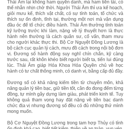
Thái Âm lại không ham quyền danh, mà ham tiền tài, có
thể nhẫn nhịn chờ thời. Người Thái Âm thì ưa kế hoạch,
giỏi mưu kế, thích vật chất, có sự tính toán, tổ chức và
thích sự ổn định, tĩnh tại, thường một nơi mà vận dụng
đầu óc để tổ chức điều hành. Thái Âm thường tính toán
kỹ lưỡng trước khi làm, nặng về lý thuyết hơn là thực
hành nên thường là cách quân sư, cố vấn, tham mưu
cho người khác thực thi. Bộ Cơ Nguyệt Đồng Lương là
bộ cách cục quản lý cách, mưu đồ cách trong nội bộ đơn
vị. Đương số hành động suy nghĩ chín chắn, kỹ càng
trước sau, rất khôn khéo biết người biết ta, tiến lui đúng
lúc. Thái Âm giáp Hóa Khoa Hóa Quyền chủ về học
hành có tư chất thông minh, có danh vị, bằng cấp đủ đầy.
Đương số có khả năng kiếm tiền từ chuyên môn, khả
năng quản lý tiền bạc, giữ tiền tốt, cân đo đong đếm từng
đồng, tự mình gây dựng làm giàu, phát triển kinh tế. Tuy
không quá tham vọng hay đặt nặng về tiền bạc danh
chức địa vị nhưng đương số đều có đủ những thứ mình
mong muốn.
Bộ Cơ Nguyệt Đồng Lương trong tam hợp Thủy có tính
ổn định khá cao, biết tiết kiệm, thiên về an toàn, vun vén,