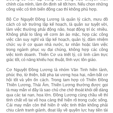
chính của mình, làm ổn định sẽ tốt hơn. Nếu chọn những
công việc có tính biến động cao thì không phù hợp.
Bộ Cơ Nguyệt Đồng Lương là quản lý cách, mưu đồ
cách có sở trường lập kế hoạch, là quân sư tuyệt vời,
làm việc thường phải động não, hoạt động trí óc nhiều.
Không phải lo lắng về cơm ăn áo mặc, hợp các công
việc cần suy nghĩ và lập kế hoạch, quản lý, đảm nhiệm
chức vụ ở cơ quan nhà nước, tư nhân hoặc làm việc
trong ngành phục vụ đại chúng, không hợp các công
việc kinh doanh. Thiên Cơ ưa triết lý, có linh cảm trực
giác tốt, có năng khiếu học thuật, lĩnh vực tôn giáo.
Cơ Nguyệt Đồng Lương là nhóm Văn Tinh hiền lành,
phúc thọ, từ thiện, bất phạ tai ương họa hại, nắm bắt cơ
hội tốt và yên ổn cách. Trong tam hợp có Thiên Đồng
Thiên Lương, Thái Âm, Thiên Lương thường được gọi
là may mắn vì đây là sao chủ che chở thoát khỏi dễ dàng
qua các tai nạn, họa lớn. Đồng Lương cùng chầu về thì
tính chất vô tai vô họa càng thể hiện rõ trong cuộc sống.
Cái may mắn còn thể hiện ở việc tinh thần không phải
chịu cảnh tranh giành, đoạt lấy về quyền lực hay tiền tài