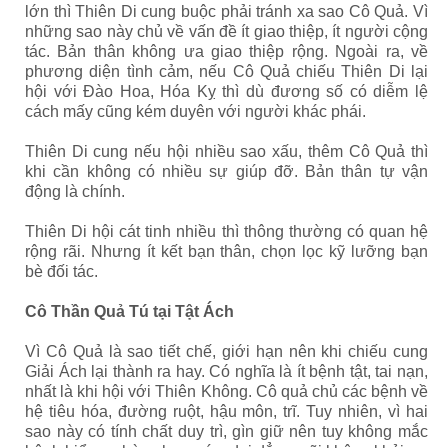
lớn thì Thiên Di cung buộc phải tránh xa sao Cô Quả. Vì
những sao này chủ về vấn đề ít giao thiệp, ít người cộng
tác. Bản thân không ưa giao thiệp rộng. Ngoài ra, về
phương diện tình cảm, nếu Cô Quả chiếu Thiên Di lại
hội với Đào Hoa, Hóa Kỵ thì dù đương số có diễm lệ
cách mấy cũng kém duyên với người khác phái.
Thiên Di cung nếu hội nhiều sao xấu, thêm Cô Quả thì
khi cần không có nhiều sự giúp đỡ. Bản thân tự vận
động là chính.
Thiên Di hội cát tinh nhiều thì thông thường có quan hệ
rộng rãi. Nhưng ít kết bạn thân, chọn lọc kỹ lưỡng bạn
bè đối tác.
Cô Thần Quả Tú tại Tật Ách
Vì Cô Quả là sao tiết chế, giới hạn nên khi chiếu cung
Giải Ách lại thành ra hay. Có nghĩa là ít bệnh tật, tai nạn,
nhất là khi hội với Thiên Không. Cô quả chủ các bệnh về
hệ tiêu hóa, đường ruột, hậu môn, trĩ. Tuy nhiên, vì hai
sao này có tính chất duy trì, gìn giữ nên tuy không mắc