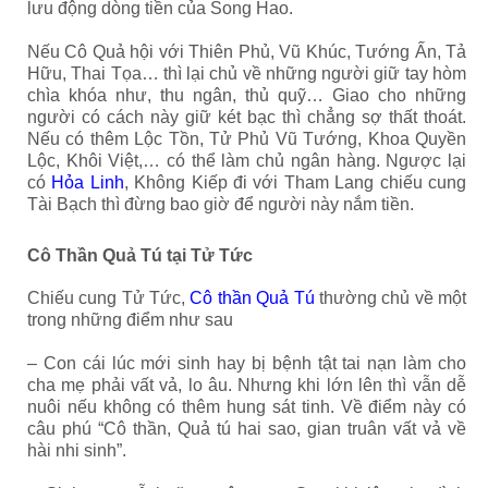
lưu động dòng tiền của Song Hao.
Nếu Cô Quả hội với Thiên Phủ, Vũ Khúc, Tướng Ấn, Tả
Hữu, Thai Tọa… thì lại chủ về những người giữ tay hòm
chìa khóa như, thu ngân, thủ quỹ… Giao cho những
người có cách này giữ két bạc thì chẳng sợ thất thoát.
Nếu có thêm Lộc Tồn, Tử Phủ Vũ Tướng, Khoa Quyền
Lộc, Khôi Việt,… có thể làm chủ ngân hàng. Ngược lại
có
Hỏa Linh
, Không Kiếp đi với Tham Lang chiếu cung
Tài Bạch thì đừng bao giờ để người này nắm tiền.
Cô Thần Quả Tú tại Tử Tức
Chiếu cung Tử Tức,
Cô thần Quả Tú
thường chủ về một
trong những điểm như sau
– Con cái lúc mới sinh hay bị bệnh tật tai nạn làm cho
cha mẹ phải vất vả, lo âu. Nhưng khi lớn lên thì vẫn dễ
nuôi nếu không có thêm hung sát tinh. Về điểm này có
câu phú “Cô thần, Quả tú hai sao, gian truân vất vả về
hài nhi sinh”.