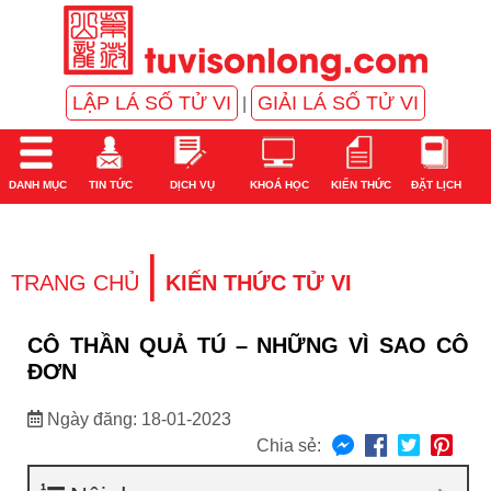
LẬP LÁ SỐ TỬ VI
GIẢI LÁ SỐ TỬ VI
|
DANH MỤC
TIN TỨC
DỊCH VỤ
KHOÁ HỌC
KIẾN THỨC
ĐẶT LỊCH
|
TRANG CHỦ
KIẾN THỨC TỬ VI
CÔ THẦN QUẢ TÚ – NHỮNG VÌ SAO CÔ
ĐƠN
Ngày đăng: 18-01-2023
Chia sẻ: