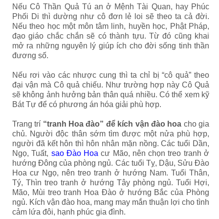
Nếu Cô Thần Quả Tú an ở Mệnh Tài Quan, hay Phúc
Phối Di thì dường như cô đơn lẻ loi sẽ theo ta cả đời.
Nếu theo học một môn tâm linh, huyền học, Phật Pháp,
đạo giáo chắc chắn sẽ có thành tựu. Từ đó cũng khai
mở ra những nguyên lý giúp ích cho đời sống tinh thần
đương số.
Nếu rơi vào các nhược cung thì ta chỉ bị “cô quả” theo
đại vận mà Cô quả chiếu. Như trường hợp này Cô Quả
sẽ không ảnh hưởng bản thân quá nhiều. Có thể xem kỹ
Bát Tự để có phương án hóa giải phù hợp.
Trang trí
“tranh Hoa đào” để kích vận đào hoa
cho gia
chủ. Người độc thân sớm tìm được một nửa phù hợp,
người đã kết hôn thì hôn nhân mặn nồng. Các tuổi Dần,
Ngọ, Tuất,
sao Đào Hoa
cư Mão, nên chọn treo tranh ở
hướng Đông của phòng ngủ. Các tuổi Tỵ, Dậu, Sửu Đào
Hoa cư Ngọ, nên treo tranh ở hướng Nam. Tuổi Thân,
Tý, Thìn treo tranh ở hướng Tây phòng ngủ. Tuổi Hợi,
Mão, Mùi treo tranh Hoa Đào ở hướng Bắc của Phòng
ngủ. Kích vận đào hoa, mang may mắn thuận lợi cho tình
cảm lứa đôi, hạnh phúc gia đình.