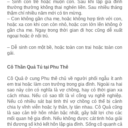
– Sinh con trễ hoặc muộn con. Sau khi lập gia đình
thường thường không thai nghén liền. Sau nhiều tháng
thậm chí nhiều năm mới có tin mừng.
– Con không gần cha mẹ, hoặc không hợp tính với con,
hoặc xa con khi con còn nhỏ, hoặc con lớn lên không ở
gần cha mẹ. Ngay trong thời gian đi học cũng dễ xuất
ngoại hoặc ở nội trú.
– Dễ sinh con một bề, hoặc toàn con trai hoặc toàn con
gái.
Cô Thần Quả Tú tại Phu Thê
Cô Quả ở cung Phu thê chủ về người phối ngẫu ít anh
em trai hoặc làm con trưởng trong gia đình. Ngoài ra hai
sao này còn có nghĩa là vợ chồng, hay có thời gian xa
cách nhau. Nếu có sao tốt là vì công vụ nghề nghiệp.
Nếu có nhiều sát bại tinh thì vợ chồng có thể bị cảnh
chia ly vĩnh viễn hoặc ly thân, ly tán nhau. Cô Quả cũng
là sao cản trở hôn nhân bậc nhất, gây bất lợi cho các
mối quan hệ gia đình. Nếu không được cát tinh hóa giải
thì đương số khó kết hôn lập gia đình. Sống cô quạnh cả