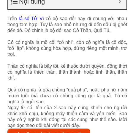
Nội dung
Trên
lá số Tử Vi
có bộ sao đôi hay đi chung với nhau
trong tam hợp. Tuy là sao nhỏ nhưng đi đến đâu bị ghét
đến đó. Đó chính là bộ đôi sao Cô Thần, Quả Tú.
Cô có nghĩa là mồ côi “cô nhi”, còn có nghĩa là cô độc,
“cô lập”, không cùng hòa hợp, đứng riêng một mình, trơ
trọi.
Thần có nghĩa là bầy tôi, kẻ thuộc dưới quyền, đồng thời
có nghĩa là thiên thần, thần thánh hoặc tinh thần, thần
khí.
Quả có nghĩa là góa chồng “quả phụ”, hoặc phụ nữ năm
mươi tuổi mà chưa có chồng cũng gọi là quả. Tú có
nghĩa là ngôi sao.
Ngay từ cái tên của 2 sao này cũng khiến cho người
khác khó chịu, không mấy thiện cảm và yên mến. Sao
này có ý nghĩa khi đóng tại các cung như thế nào. Mời
bạn đọc theo dõi bài viết dưới đây.