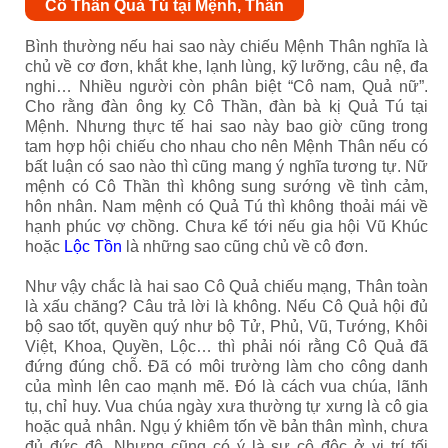
Cô Thần Quả Tú tại Mệnh, Thân
Bình thường nếu hai sao này chiếu Mệnh Thân nghĩa là
chủ về cơ đơn, khắt khe, lạnh lùng, kỹ lưỡng, câu nệ, đa
nghi… Nhiều người còn phân biệt “Cô nam, Quả nữ”.
Cho rằng đàn ông kỵ Cô Thần, đàn bà kị Quả Tú tại
Mệnh. Nhưng thực tế hai sao này bao giờ cũng trong
tam hợp hội chiếu cho nhau cho nên Mệnh Thân nếu có
bất luận có sao nào thì cũng mang ý nghĩa tương tự. Nữ
mệnh có Cô Thần thì không sung sướng về tình cảm,
hôn nhân. Nam mệnh có Quả Tú thì không thoải mái về
hạnh phúc vợ chồng. Chưa kể tới nếu gia hội Vũ Khúc
hoặc
Lộc Tồn
là những sao cũng chủ về cô đơn.
Như vậy chắc là hai sao Cô Quả chiếu mạng, Thân toàn
là xấu chăng? Câu trả lời là không. Nếu Cô Quả hội đủ
bộ sao tốt, quyền quý như bộ Tử, Phủ, Vũ, Tướng, Khôi
Việt, Khoa, Quyền, Lộc… thì phải nói rằng Cô Quả đã
đứng đúng chỗ. Đã có môi trường làm cho công danh
của mình lên cao mạnh mẽ. Đó là cách vua chúa, lãnh
tụ, chỉ huy. Vua chúa ngày xưa thường tự xưng là cô gia
hoặc quả nhân. Ngụ ý khiêm tốn về bản thân mình, chưa
đủ đức độ. Nhưng cũng có ý là sự cô độc ở vị trí tối