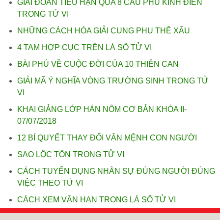
GIẢI ĐOÁN TIỂU HẠN QUA 8 CÂU PHÚ KINH ĐIỂN
TRONG TỬ VI
NHỮNG CÁCH HÓA GIẢI CUNG PHU THÊ XẤU
4 TAM HỢP CỤC TRÊN LÁ SỐ TỬ VI
BÀI PHÚ VỀ CUỘC ĐỜI CỦA 10 THIÊN CAN
GIẢI MÃ Ý NGHĨA VÒNG TRƯỜNG SINH TRONG TỬ
VI
KHAI GIẢNG LỚP HÁN NÔM CƠ BẢN KHÓA II-
07/07/2018
12 BÍ QUYẾT THAY ĐỔI VẬN MỆNH CON NGƯỜI
SAO LỘC TỒN TRONG TỬ VI
CÁCH TUYỂN DỤNG NHÂN SỰ ĐÚNG NGƯỜI ĐÚNG
VIỆC THEO TỬ VI
CÁCH XEM VẬN HẠN TRONG LÁ SỐ TỬ VI