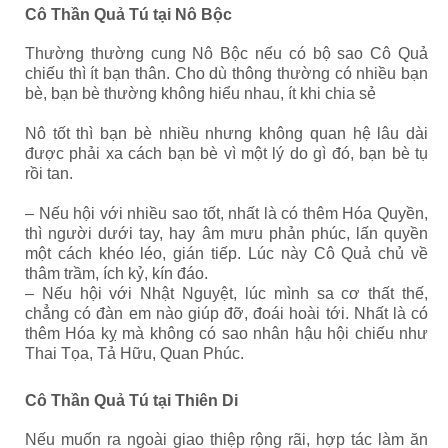
Cô Thần Quả Tú tại Nô Bộc
Thường thường cung Nô Bộc nếu có bộ sao Cô Quả
chiếu thì í
t bạn thân. Cho dù thông thường có nhiều bạn
bè, bạn bè thường không hiểu nhau, ít khi chia sẻ
Nô tốt thì bạn bè nhiều nhưng không quan hệ lâu dài
được phải xa cách bạn bè vì một lý do gì đó, bạn bè tụ
rồi tan.
– Nếu hội với nhiều sao tốt, nhất là có thêm Hóa Quyền,
thì người dưới tay, hay âm mưu phản phúc, lấn quyền
một cách khéo léo, gián tiếp. Lúc này Cô Quả chủ về
thâm trầm, ích kỷ, kín đáo.
– Nếu hội với Nhật Nguyệt, lúc mình sa cơ thất thế,
chẳng có đàn em nào giúp đỡ, đoái hoài tới. Nhất là có
thêm Hóa kỵ mà không có sao nhân hậu hội chiếu như
Thai Tọa, Tả Hữu, Quan Phúc.
Cô Thần Quả Tú tại Thiên Di
Nếu muốn ra ngoài giao thiệp rộng rãi, hợp tác làm ăn