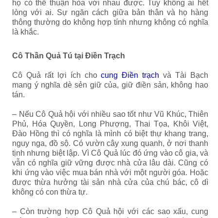
họ có thể thuận hòa với nhau được. Tuy không ai hết
lòng với ai. Sự ngăn cách giữa bản thân và họ hàng
thông thường do không hợp tính nhưng không có nghĩa
là khắc.
Cô Thần Quả Tú tại Điền Trạch
Cô Quả rất lợi ích cho
cung Điền trạch
và Tài Bạch
mang ý nghĩa dè sẻn giữ của, giữ điền sản, không hao
tán.
– Nếu Cô Quả hội với nhiều sao tốt như Vũ Khúc, Thiên
Phủ, Hóa Quyền, Long Phượng, Thai Tọa, Khôi Việt,
Đào Hồng thì có nghĩa là mình có biệt thự khang trang,
nguy nga, đồ sộ. Có vườn cây xung quanh, ở nơi thanh
tịnh nhưng biệt lập. Vì Cô Quả lúc đó ứng vào cô gia, và
vẫn có nghĩa giữ vững được nhà cửa lâu dài. Cũng có
khi ứng vào việc mua bán nhà với một người góa. Hoặc
được thừa hưởng tài sản nhà cửa của chú bác, cô dì
không có con thừa tự.
– Còn trường hợp Cô Quả hội với các sao xấu, cung