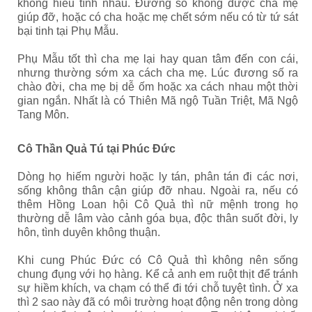
không hiểu tính nhau. Đương số không được cha mẹ
giúp đỡ, hoặc có cha hoặc mẹ chết sớm nếu có từ tứ sát
bại tinh tại Phụ Mẫu.
Phụ Mẫu tốt thì cha mẹ lại hay quan tâm đến con cái,
nhưng thường sớm xa cách cha mẹ.
Lúc đương số ra
chào đời, cha mẹ bị dễ ốm hoặc xa cách nhau một thời
gian ngắn. Nhất là có Thiên Mã ngộ Tuần Triệt, Mã Ngộ
Tang Môn.
Cô Thần Quả Tú
tại Phúc Đức
Dòng họ hiếm người hoặc ly tán, phân tán đi các nơi,
sống không thân cận giúp đỡ nhau. Ngoài ra, nếu có
thêm Hồng Loan hội Cô Quả thì nữ mệnh trong họ
thường dễ lâm vào cảnh góa bụa, độc thân suốt đời, ly
hôn, tình duyên không thuận.
Khi cung Phúc Đức có Cô Quả thì không nên sống
chung đụng với họ hàng. Kể cả anh em ruột thịt để tránh
sự hiềm khích, va chạm có thể đi tới chỗ tuyệt tình. Ở xa
thì 2 sao này đã có môi trường hoạt động nên trong dòng