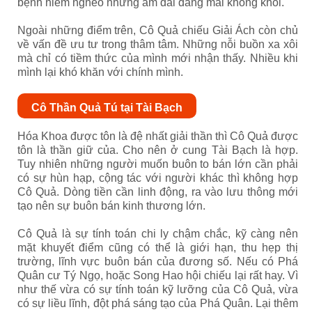
bệnh hiểm nghèo nhưng ám dai dẳng mãi không khỏi.
Ngoài những điểm trên, Cô Quả chiếu Giải Ách còn chủ
về vấn đề ưu tư trong thâm tâm. Những nỗi buồn xa xôi
mà chỉ có tiềm thức của mình mới nhận thấy. Nhiều khi
mình lại khó khăn với chính mình.
Cô Thần Quả Tú tại Tài Bạch
Hóa Khoa được tôn là đệ nhất giải thần thì Cô Quả được
tôn là thần giữ của. Cho nên ở cung Tài Bạch là hợp.
Tuy nhiên những người muốn buôn to bán lớn cần phải
có sự hùn hạp, cộng tác với người khác thì không hợp
Cô Quả. Dòng tiền cần linh động, ra vào lưu thông mới
tạo nên sự buôn bán kinh thương lớn.
Cô Quả là sự tính toán chi ly chậm chắc, kỹ càng nên
mặt khuyết điểm cũng có thể là giới hạn, thu hẹp thị
trường, lĩnh vực buôn bán của đương số. Nếu có Phá
Quân cư Tý Ngọ, hoặc Song Hao hội chiếu lại rất hay. Vì
như thế vừa có sự tính toán kỹ lưỡng của Cô Quả, vừa
có sự liều lĩnh, đột phá sáng tạo của Phá Quân. Lại thêm