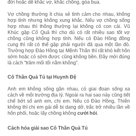
đời hoặc dễ khắc vợ, khắc chồng, góa bụa.
Vợ chồng thường ít chia sẻ tình cảm cho nhau, không
hợp tính nhưng không xung khắc. Nếu vợ chồng sống
hợp nhau thì thông thường lại không có con cái. Vũ
Khúc gặp
Cô
Quả thì cho dù có rất nhiều sao tốt vợ
chồng cũng không hợp tính. Nếu có Đào Hồng đồng
cung thì rất có thể gặp phải người đã qua một lần đò.
Trường hợp Đào Hồng tại Mệnh Thân thì rất khó kết hôn
sớm hoặc có sớm được cũng không bền. Đây mới đúng
là cách “trăm mối tối nằm không”.
Cô Thần Quả Tú tại Huynh Đệ
Anh em không sống gần nhau, có giai đoạn sống xa
cách về môi trường địa lý. Ngoài ra hai sao này cũng tiết
chế bớt số anh em, chị em. Nếu có Đào Hồng, Thiên
không thì chị em gái dễ bị dang dở, trắc trở nhiều lần về
hôn phối, hoặc lấy chồng không
cưới hỏi
.
Cách hóa giải sao Cô Thần Quả Tú