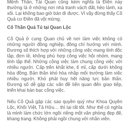
Mệnh Thân, Tài Quan cũng kém nghĩa là Điền này
thường là ở những nơi nhà tranh vách đất, hẻo lánh, xa
xôi. Lại không bao giờ bán đi được. Vì vậy đừng thấy Cô
Quả cư Điền đã vội mừng.
Cô Thần Quả Tú tại Quan Lộc
Cô Quả ở cung Quan chủ về nơi làm việc không có
những người đồng nghiệp, đồng chí hướng với mình.
Đương số thích hợp với những công việc mang tính độc
lập, đơn lẻ, không phù hợp công việc hội nhóm, mang
tính tập thể. Những công việc làm chung công việc với
nhiều người. Cấp trên khắt khe, tỉ mỉ, cấp dưới không
hòa đồng. Bản thân khó hòa nhập môi trường làm việc
nhiều người. Khó phát huy hết năng lực bản thân.
Đương số dễ gặp các vấn đề liên quan đến giao tiếp,
triển khai bàn bạc công việc.
Nếu Cô Quả gặp các sao quyền quý như Khoa Quyền
Lộc, Khôi Việt, Tả Hữu… thì lại rất tốt. Như thế có nghĩa
là mình làm chức lớn ngồi riêng một văn phòng đẹp đẽ,
khang trang. Không phải ngồi chung với nhân viên.