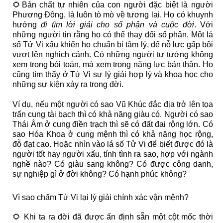
🌻Bản chất tự nhiên của con người đặc biệt là người
Phương Đông, là luôn tò mò về tương lai. Họ có khuynh
hướng
đi tìm lời giải cho số phận và cuộc đời
. Với
những người tin rằng họ có thể thay đổi số phận. Một lá
số Tử Vi xấu khiến họ chuẩn bị tâm lý, để nỗ lực gấp bội
vượt lên nghịch cảnh. Có những người tư tưởng không
xem trọng bói toán, mà xem trọng năng lực bản thân. Họ
cũng tìm thấy ở Tử Vi sự lý giải hợp lý và khoa học cho
những sự kiện xảy ra trong đời.
Ví dụ, nếu một người có sao Vũ Khúc đắc địa trở lên tọa
trấn cung tài bạch thì có khả năng giàu có. Người có sao
Thái Âm ở cung điền trạch thì sẽ có đất đai rộng lớn. Có
sao Hóa Khoa ở cung mệnh thì có khả năng học rộng,
đỗ đạt cao. Hoặc nhìn vào lá số Tử Vi để biết được đó là
người tốt hay người xấu, tính tình ra sao, hợp với ngành
nghề nào? Có giàu sang không? Có được công danh,
sự nghiệp gì ở đời không? Có hạnh phúc không?
Vì sao chấm Tử Vi lại lý giải chính xác vận mệnh?
🌻 Khi ta ra đời đã được ấn định sẵn một cột mốc thời