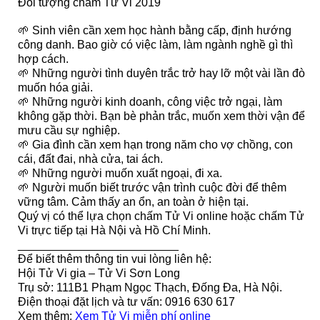
Đối tượng chấm Tử Vi 2019
🌱 Sinh viên cần xem học hành bằng cấp, định hướng
công danh. Bao giờ có việc làm, làm ngành nghề gì thì
hợp cách.
🌱 Những người tình duyên trắc trở hay lỡ một vài lần đò
muốn hóa giải.
🌱 Những người kinh doanh, công việc trở ngại, làm
không gặp thời. Bạn bè phản trắc, muốn xem thời vận để
mưu cầu sự nghiệp.
🌱 Gia đình cần xem hạn trong năm cho vợ chồng, con
cái, đất đai, nhà cửa, tai ách.
🌱 Những người muốn xuất ngoại, đi xa.
🌱 Người muốn biết trước vận trình cuộc đời để thêm
vững tâm. Cảm thấy an ổn, an toàn ở hiện tại.
Quý vị có thể lựa chọn chấm Tử Vi online hoặc chấm Tử
Vi trực tiếp tại Hà Nội và Hồ Chí Minh.
_________________________
Để biết thêm thông tin vui lòng liên hệ:
Hội Tử Vi gia – Tử Vi Sơn Long
Trụ sở: 111B1 Phạm Ngọc Thạch, Đống Đa, Hà Nội.
Điện thoại đặt lịch và tư vấn: 0916 630 617
Xem thêm:
Xem Tử Vi miễn phí online