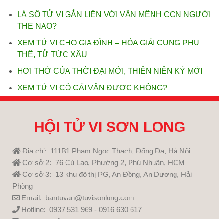
LÁ SỐ TỬ VI GẮN LIỀN VỚI VẬN MỆNH CON NGƯỜI
THẾ NÀO?
XEM TỬ VI CHO GIA ĐÌNH – HÓA GIẢI CUNG PHU
THÊ, TỬ TỨC XẤU
HƠI THỞ CỦA THỜI ĐẠI MỚI, THIÊN NIÊN KỶ MỚI
XEM TỬ VI CÓ CẢI VẬN ĐƯỢC KHÔNG?
HỘI TỬ VI SƠN LONG
Địa chỉ: 111B1 Phạm Ngọc Thạch, Đống Đa, Hà Nội
Cơ sở 2: 76 Cù Lao, Phường 2, Phú Nhuận, HCM
Cơ sở 3: 13 khu đô thị PG, An Đồng, An Dương, Hải
Phòng
Email: bantuvan@tuvisonlong.com
Hotline: 0937 531 969 - 0916 630 617