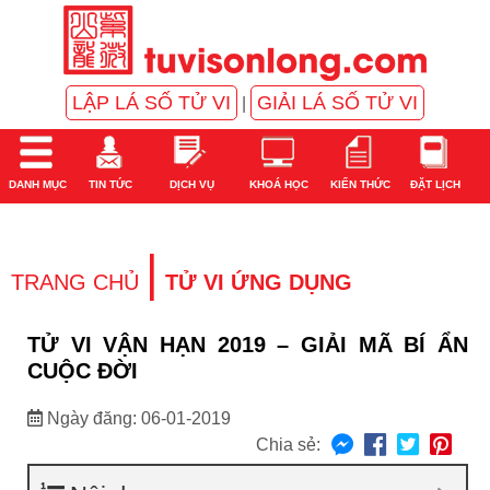
LẬP LÁ SỐ TỬ VI
GIẢI LÁ SỐ TỬ VI
|
DANH MỤC
TIN TỨC
DỊCH VỤ
KHOÁ HỌC
KIẾN THỨC
ĐẶT LỊCH
|
TRANG CHỦ
TỬ VI ỨNG DỤNG
TỬ VI VẬN HẠN 2019 – GIẢI MÃ BÍ ẨN
CUỘC ĐỜI
Ngày đăng: 06-01-2019
Chia sẻ: