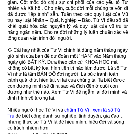
gian. Cột mốc đó chịu sự chi phối của các yếu tố Tự
nhiên và Xã hội. Cho nên, cuộc đời mỗi chúng ta vốn dĩ
đã được “lập trình” sẵn. Tuân theo các quy luật của Vũ
trụ hay luật Nhân – Quả, Nghiệp – Báo. Tử Vi đẩu số đã
khái quát hóa các nguyên lý và quy luật của vũ trụ từ
hàng ngàn năm. Cho ra đời những lý luận chuẩn xác về
tổng quan vận trình đời người.
🌻 Cái hay nhất của Tử Vi chính là dùng năm tháng ngày
giờ sinh của bạn để dự đoán một “HẠN” vào Năm tháng
ngày giờ BẤT KỲ. Dựa theo căn cứ KHOA HỌC mà
không có bất kỳ loại hình tiên tri nào làm được. Lá số Tử
Vi như là tấm BẢN ĐỒ đời người. Là bức tranh toàn
cảnh quá khứ, hiện tại, vị lai của chúng ta. Ta biết được
con đường mình sẽ đi ra sao và đích đến ở cuối con
đường như thế nào. Xem Tử Vi để ngẫm lại đời mình và
định hình về tương lai.
Nhiều người học Tử Vi và
chấm Tử Vi
,
xem lá số Tứ
Trụ
để biết công danh sự nghiệp, tình duyên, gia đạo…
nhưng thực sự Tử Vi là để hiểu mình, hiểu đời và sống
có trách nhiệm hơn.