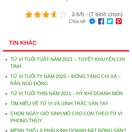
3.6/5 - (7 bình chọn)
Chia sẻ:
TIN KHÁC
TỬ VI TUỔI TUẤT NĂM 2021 – TUYẾT KHUYỂN CHI
TÌNH
TỬ VI TUỔI TỴ NĂM 2020 – ĐÔNG TÀNG CHI XÀ –
RẮN NGỦ ĐÔNG
TỬ VI TUỔI THÌN NĂM 2021 – HỶ KHÍ DOANH MÔN
TÌM HIỂU VỀ TỬ VI VÀ SINH TRẮC VÂN TAY
CHỌN NGÀY GIỜ SINH MỔ CHO CON THEO TỬ VI
PHONG THỦY
MỆNH THỔ LÀ PHẢI KINH DOANH BẤT ĐỘNG SẢN?