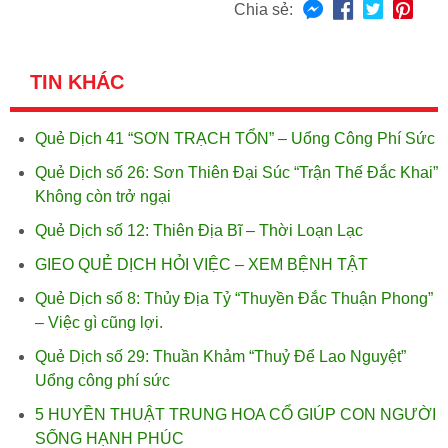
Chia sẻ:
TIN KHÁC
Quẻ Dịch 41 “SƠN TRẠCH TỔN” – Uổng Công Phí Sức
Quẻ Dịch số 26: Sơn Thiên Đại Súc “Trận Thế Đắc Khai”
Không còn trở ngại
Quẻ Dịch số 12: Thiên Địa Bĩ – Thời Loạn Lạc
GIEO QUẺ DỊCH HỎI VIỆC – XEM BỆNH TẬT
Quẻ Dịch số 8: Thủy Địa Tỷ “Thuyền Đắc Thuận Phong”
– Việc gì cũng lợi.
Quẻ Dịch số 29: Thuần Khảm “Thuỷ Để Lao Nguyệt”
Uổng công phí sức
5 HUYỀN THUẬT TRUNG HOA CỔ GIÚP CON NGƯỜI
SỐNG HẠNH PHÚC