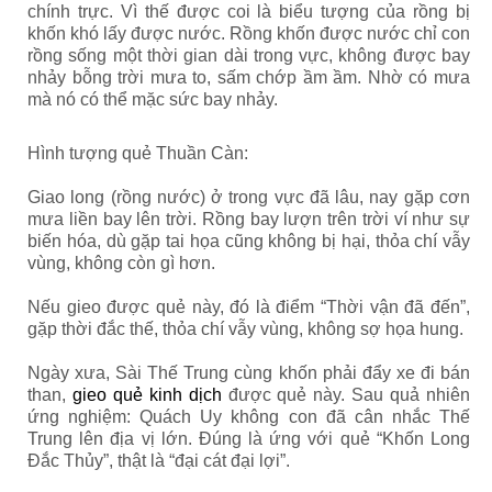
chính trực. Vì thế được coi là biểu tượng của rồng bị
khốn khó lấy được nước. Rồng khốn được nước chỉ con
rồng sống một thời gian dài trong vực, không được bay
nhảy bỗng trời mưa to, sấm chớp ầm ầm. Nhờ có mưa
mà nó có thể mặc sức bay nhảy.
Hình tượng quẻ Thuần Càn:
Giao long (rồng nước) ở trong vực đã lâu, nay gặp cơn
mưa liền bay lên trời. Rồng bay lượn trên trời ví như sự
biến hóa, dù gặp tai họa cũng không bị hại, thỏa chí vẫy
vùng, không còn gì hơn.
Nếu gieo được quẻ này, đó là điểm “Thời vận đã đến”,
gặp thời đắc thế, thỏa chí vẫy vùng, không sợ họa hung.
Ngày xưa, Sài Thế Trung cùng khốn phải đẩy xe đi bán
than,
gieo quẻ kinh dịch
được quẻ này. Sau quả nhiên
ứng nghiệm: Quách Uy không con đã cân nhắc Thế
Trung lên địa vị lớn. Đúng là ứng với quẻ “Khốn Long
Đắc Thủy”, thật là “đại cát đại lợi”.