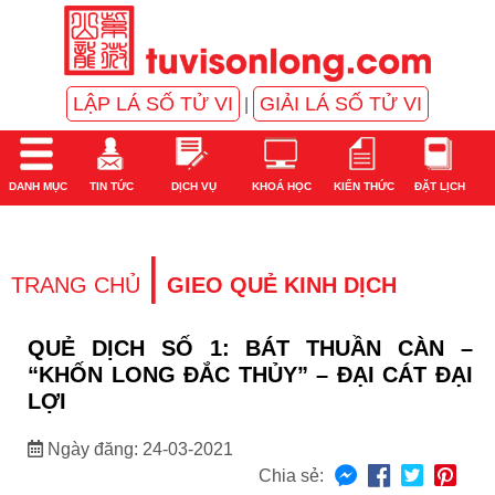
LẬP LÁ SỐ TỬ VI
GIẢI LÁ SỐ TỬ VI
|
DANH MỤC
TIN TỨC
DỊCH VỤ
KHOÁ HỌC
KIẾN THỨC
ĐẶT LỊCH
|
TRANG CHỦ
GIEO QUẺ KINH DỊCH
QUẺ DỊCH SỐ 1: BÁT THUẦN CÀN –
“KHỐN LONG ĐẮC THỦY” – ĐẠI CÁT ĐẠI
LỢI
Ngày đăng: 24-03-2021
Chia sẻ: