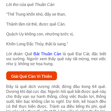
Lời thơ của quẻ Thuần Càn
“Thế Trung khốn khó, đẩy xe than,
Thành tâm rút thẻ, được quẻ Càn.
Quách Uy không con, nhường tước vị,
Khốn Long Đắc Thủy, thật là sang.”
Lời đoán:
Quẻ
Bát Thuần Càn
là quẻ Đại Cát, đặc biệt
vui sướng. Người xem thấy quẻ này rất mừng, mọi việc
như ý, không sợ họa hung.
Giải Quẻ Càn Vi Thiên
Đây là quẻ dịch vượng nhất, đứng đầu trong 64 quẻ.
Dương khí đạt cực đại. Người hỏi quẻ bắt được quẻ này
cho thấy vạn sự hanh thông, công việc thuận lợi, thông
suốt, tiền bạc không cần lo nghĩ. Dự tính, kế hoạch đều
có thể thực hiện được. Tránh xa điều tiếng thị phi, quẻ