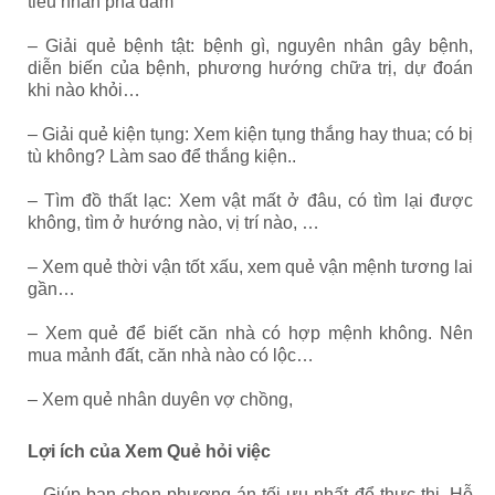
tiểu nhân phá đám
– Giải quẻ bệnh tật: bệnh gì, nguyên nhân gây bệnh,
diễn biến của bệnh, phương hướng chữa trị, dự đoán
khi nào khỏi…
– Giải quẻ kiện tụng: Xem kiện tụng thắng hay thua; có bị
tù không? Làm sao để thắng kiện..
– Tìm đồ thất lạc: Xem vật mất ở đâu, có tìm lại được
không, tìm ở hướng nào, vị trí nào, …
– Xem quẻ thời vận tốt xấu, xem quẻ vận mệnh tương lai
gần…
– Xem quẻ để biết căn nhà có hợp mệnh không. Nên
mua mảnh đất, căn nhà nào có lộc…
– Xem quẻ nhân duyên vợ chồng,
Lợi ích của Xem Quẻ hỏi việc
– Giúp bạn chọn phương án tối ưu nhất để thực thi. Hỗ