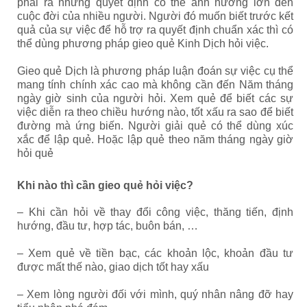
phải ra những quyết định có thể ảnh hưởng lớn đến
cuộc đời của nhiều người. Người đó muốn biết trước kết
quả của sự việc để hỗ trợ ra quyết định chuẩn xác thì có
thể dùng phương pháp gieo quẻ Kinh Dịch hỏi việc.
Gieo quẻ Dịch là phương pháp luận đoán sự việc cụ thể
mang tính chính xác cao mà không cần đến Năm tháng
ngày giờ sinh của người hỏi. Xem quẻ để biết các sự
việc diễn ra theo chiều hướng nào, tốt xấu ra sao để biết
đường mà ứng biến. Người giải quẻ có thể dùng xúc
xắc để lập quẻ. Hoặc lập quẻ theo năm tháng ngày giờ
hỏi quẻ
Khi nào thì cần gieo quẻ hỏi việc?
– Khi cần hỏi về thay đổi công việc, thăng tiến, định
hướng, đầu tư, hợp tác, buôn bán, …
– Xem quẻ về tiền bạc, các khoản lộc, khoản đầu tư
được mất thế nào, giao dịch tốt hay xấu
– Xem lòng người đối với mình, quý nhân nâng đỡ hay