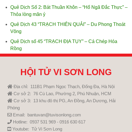
Quẻ Dịch Số 2: Bát Thuần Khôn – “Hổ Ngã Đắc Thực” –
Thỏa lòng mãn ý
Quẻ Dịch 43 “TRẠCH THIÊN QUẢI” – Du Phong Thoát
Võng
Quẻ Dịch số 45 “TRẠCH ĐỊA TỤY” – Cá Chép Hóa
Rồng
HỘI TỬ VI SƠN LONG
Địa chỉ: 111B1 Phạm Ngọc Thạch, Đống Đa, Hà Nội
Cơ sở 2: 76 Cù Lao, Phường 2, Phú Nhuận, HCM
Cơ sở 3: 13 khu đô thị PG, An Đồng, An Dương, Hải
Phòng
Email: bantuvan@tuvisonlong.com
Hotline: 0937 531 969 - 0916 630 617
Youtube:
Tử Vi Sơn Long