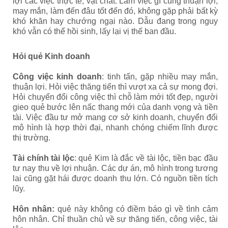
lợi các việc thực tế, vật chất. Làm việc gì cũng thuận lợi,
may mắn, làm đến đâu tốt đến đó, không gặp phải bất kỳ
khó khăn hay chướng ngại nào. Dẫu đang trong nguy
khó vẫn có thể hồi sinh, lấy lại vị thế ban đầu.
Hỏi quẻ Kinh doanh
Công việc kinh doanh
: tinh tấn, gặp nhiều may mắn,
thuận lợi. Hỏi việc thăng tiến thì vượt xa cả sự mong đợi.
Hỏi chuyển đổi công việc thì chỗ làm mới tốt đẹp, người
gieo quẻ bước lên nấc thang mới của danh vọng và tiền
tài. Việc đầu tư mở mang cơ sở kinh doanh, chuyển đổi
mô hình là hợp thời đại, nhanh chóng chiếm lĩnh được
thị trường.
Tài chính tài lộc
: quẻ Kim là đắc về tài lộc, tiền bạc đầu
tư nay thu về lợi nhuận. Các dự án, mô hình trong tương
lai cũng gặt hái được doanh thu lớn. Có nguồn tiền tích
lũy.
Hôn nhân:
quẻ này không có điềm báo gì về tình cảm
hôn nhân. Chỉ thuần chủ về sự thăng tiến, công việc, tài