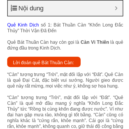
Nội dung
Quẻ Kinh Dịch
số 1: Bát Thuần Càn “Khốn Long Đắc
Thủy” Thời Vận Đã Đến
Quẻ Bát Thuần Càn hay còn gọi là
Càn Vi Thiên
là quẻ
đứng đầu trong Kinh Dịch.
Lời đoán quẻ Bát Thuần Càn:
“Càn” tượng trưng “Trời”, mặt đối lập với “Đất”. Quẻ Càn
là quẻ Đại Cát, đặc biệt vui sướng. Người gieo được
quẻ này rất mừng, mọi việc như ý, không sợ họa hung.
“Càn” tượng trưng “Trời”, mặt đối lập với “Đất”. “Quẻ
Càn” là quẻ mở đầu mang ý nghĩa “Khốn Long Đắc
Thủy” tức “Rồng bị cùng khốn đang được nước”. Ví như
đại hạn gặp mưa rào, không gì tốt bằng. “Càn” cũng có
nghĩa khác là “cứng rắn, khỏe mạnh”. Cái gọi là “cứng
rắn, khỏe mạnh”, không quanh co, giữ thái độ công bằng