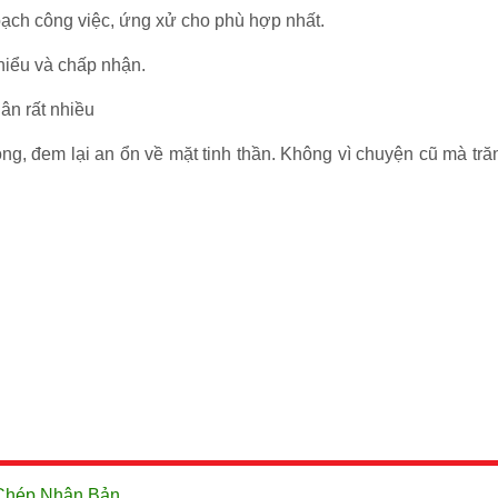
hoạch công việc, ứng xử cho phù hợp nhất.
hiểu và chấp nhận.
hân rất nhiều
g, đem lại an ổn về mặt tinh thần. Không vì chuyện cũ mà trăn
 Chép Nhân Bản