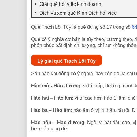
Giải quẻ hỏi việc kinh doanh:
Dịch vụ xem quẻ Kinh Dịch hỏi việc
Quẻ Trạch Lôi Tùy là quẻ đứng số 17 trong số
64
Quẻ có ý nghĩa cơ bản là tùy theo, xướng theo, t
phản phúc bất định chi tượng, chỉ sự không thốn
Lý giải quẻ Trạch Lôi Tùy
Sáu hào khi động có ý nghĩa, hay còn gọi là sáu 
Hào một- Hào dương:
vị trí thấp, dương mạnh 
Hào hai – Hào âm:
vị trí cao hơn hào 1, âm, chủ 
Hào ba – Hào âm:
hào âm ở vị trí thấp. rất tốt. 
Hào bốn – Hào dương
: Ngôi vị bắt đầu cao, 
hơn cả mong đợi.