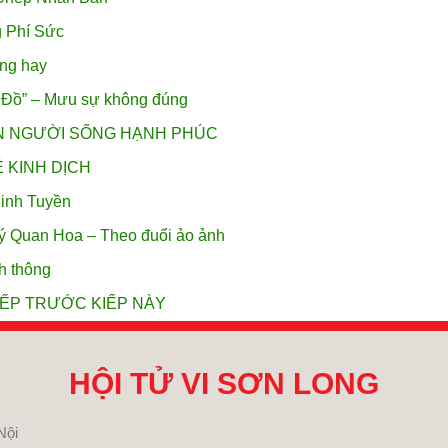
 Phí Sức
ông hay
n Đồ” – Mưu sự không đúng
ON NGƯỜI SỐNG HẠNH PHÚC
 KINH DỊCH
inh Tuyền
ý Quan Hoa – Theo đuổi ảo ảnh
h thông
IẾP TRƯỚC KIẾP NÀY
HỘI TỬ VI SƠN LONG
Nội