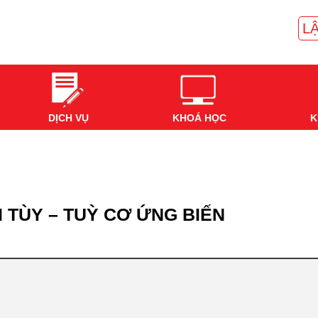
LẬ
DỊCH VỤ
KHOÁ HỌC
K
I TÙY – TUỲ CƠ ỨNG BIẾN