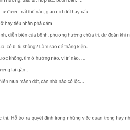
 định hướng, đầu tư, hợp tác, buôn bán, …
 tư được mất thế nào, giao dịch tốt hay xấu
đỡ hay tiểu nhân phá đám
bệnh, diễn biến của bệnh, phương hướng chữa trị, dự đoán khi
ua; có bị tù không? Làm sao để thắng kiện..
được không, tìm ở hướng nào, vị trí nào, …
tương lai gần…
 Nên mua mảnh đất, căn nhà nào có lộc…
 thi. Hỗ trợ ra quyết định trong những việc quan trọng hay 