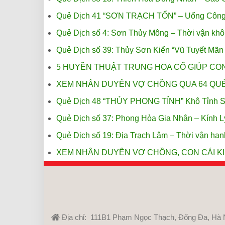
Quẻ Dịch 41 “SƠN TRẠCH TỔN” – Uổng Công
Quẻ Dịch số 4: Sơn Thủy Mông – Thời vận kh
Quẻ Dịch số 39: Thủy Sơn Kiển “Vũ Tuyết Mã
5 HUYỀN THUẬT TRUNG HOA CỔ GIÚP C
XEM NHÂN DUYÊN VỢ CHỒNG QUA 64 QUẺ
Quẻ Dịch 48 “THỦY PHONG TỈNH” Khô Tỉnh S
Quẻ Dịch số 37: Phong Hỏa Gia Nhân – Kính L
Quẻ Dịch số 19: Địa Trạch Lâm – Thời vận han
XEM NHÂN DUYÊN VỢ CHỒNG, CON CÁI K
Địa chỉ: 111B1 Phạm Ngọc Thạch, Đống Đa, Hà 