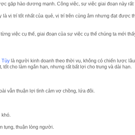
t được gặp hào dương mạnh. Công việc, sự việc giai đoạn này rấ
y là vị trí tốt nhất của quẻ, vị trí trên cùng âm nhưng đạt được
ùy từng việc cụ thể, giai đoạn của sự việc cụ thể chúng ta mới th
i Tùy
là người kinh doanh theo thời vụ, không có chiến lược lâ
, tốt cho làm ngắn hạn, nhưng rất bất lợi cho trung và dài hạn.
i vẫn thuận lợi tình cảm vợ chồng, lứa đôi.
 khó.
n tụng, thuận lòng người.