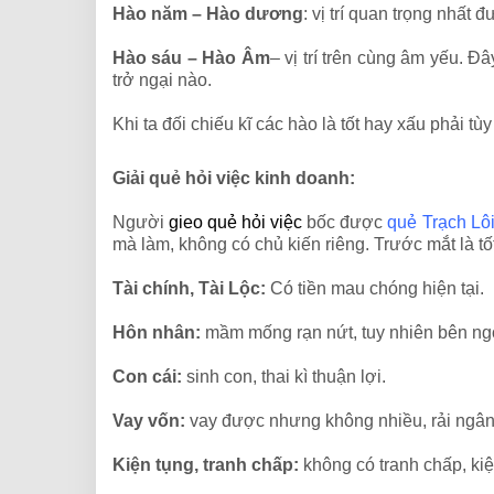
Hào năm – Hào dương
: vị trí quan trọng nhấ
Hào sáu – Hào Âm
– vị trí trên cùng âm yếu. Đâ
trở ngại nào.
Khi ta đối chiếu kĩ các hào là tốt hay xấu phải t
Giải quẻ hỏi việc kinh doanh:
Người
gieo quẻ hỏi việc
bốc được
quẻ Trạch Lô
mà làm, không có chủ kiến riêng. Trước mắt là tốt
Tài chính, Tài Lộc:
Có tiền mau chóng hiện tại.
Hôn nhân:
mầm mống rạn nứt, tuy nhiên bên ngoà
Con cái:
sinh con, thai kì thuận lợi.
Vay vốn:
vay được nhưng không nhiều, rải ngân
Kiện tụng, tranh chấp:
không có tranh chấp, kiệ