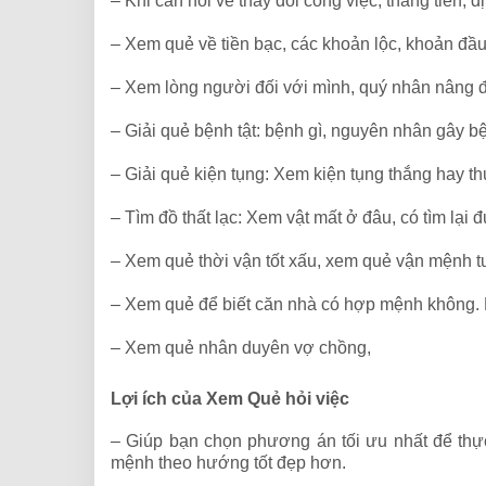
– Khi cần hỏi về thay đổi công việc, thăng tiến,
– Xem quẻ về tiền bạc, các khoản lộc, khoản đầu
– Xem lòng người đối với mình, quý nhân nâng 
– Giải quẻ bệnh tật: bệnh gì, nguyên nhân gây 
– Giải quẻ kiện tụng: Xem kiện tụng thắng hay th
– Tìm đồ thất lạc: Xem vật mất ở đâu, có tìm lại 
– Xem quẻ thời vận tốt xấu, xem quẻ vận mệnh 
– Xem quẻ để biết căn nhà có hợp mệnh không.
– Xem quẻ nhân duyên vợ chồng,
Lợi ích của Xem Quẻ hỏi việc
– Giúp bạn chọn phương án tối ưu nhất để thực
mệnh theo hướng tốt đẹp hơn.