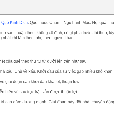
 Quẻ Kinh Dịch
. Quẻ thuộc Chấn – Ngũ hành Mộc. Nội quái thu
heo sau, thuận theo, không cố định, có gì phía trước thì theo, t
g nhất chỉ làm theo, phụ theo người khác.
nét của quẻ theo thứ tự từ dưới lên trên như sau:
khá xấu. Chủ về xấu. Khởi đầu của sự việc gặp nhiều khó khăn.
về giai đoạn sau khởi đầu khá tốt, thuận lợi.
Diễn biến về sau trục trặc vẫn được thuận lợi.
vị trí cao dần: dương mạnh. Giai đoạn này đột phá, chuyển độ