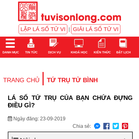
LẬP LÁ SỐ TỬ VI
GIẢI LÁ SỐ TỬ VI
|
DANH MỤC
TIN TỨC
DỊCH VỤ
KHOÁ HỌC
KIẾN THỨC
ĐẶT LỊCH
|
TRANG CHỦ
TỨ TRỤ TỬ BÌNH
LÁ SỐ TỨ TRỤ CỦA BẠN CHỨA ĐỰNG
ĐIỀU GÌ?
Ngày đăng: 23-09-2019
Chia sẻ: