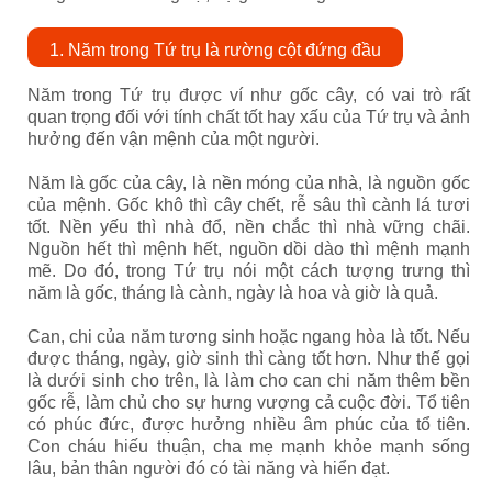
1. Năm trong Tứ trụ là rường cột đứng đầu
Năm trong Tứ trụ được ví như gốc cây, có vai trò rất
quan trọng đối với tính chất tốt hay xấu của Tứ trụ và ảnh
hưởng đến vận mệnh của một người.
Năm là gốc của cây, là nền móng của nhà, là nguồn gốc
của mệnh. Gốc khô thì cây chết, rễ sâu thì cành lá tươi
tốt. Nền yếu thì nhà đổ, nền chắc thì nhà vững chãi.
Nguồn hết thì mệnh hết, nguồn dồi dào thì mệnh mạnh
mẽ. Do đó, trong Tứ trụ nói một cách tượng trưng thì
năm là gốc, tháng là cành, ngày là hoa và giờ là quả.
Can, chi của năm tương sinh hoặc ngang hòa là tốt. Nếu
được tháng, ngày, giờ sinh thì càng tốt hơn. Như thế gọi
là dưới sinh cho trên, là làm cho can chi năm thêm bền
gốc rễ, làm chủ cho sự hưng vượng cả cuộc đời. Tổ tiên
có phúc đức, được hưởng nhiều âm phúc của tổ tiên.
Con cháu hiếu thuận, cha mẹ mạnh khỏe mạnh sống
lâu, bản thân người đó có tài năng và hiển đạt.