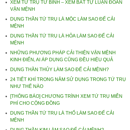
XEM TỨ TRỤ TỬ BÌNH – XEM BÁT TỰ LUẬN ĐOÁN
VẬN MỆNH
DỤNG THẦN TỨ TRỤ LÀ MỘC LÀM SAO ĐỂ CẢI
MỆNH
DỤNG THẦN TỨ TRỤ LÀ HỎA LÀM SAO ĐỂ CẢI
MỆNH
NHỮNG PHƯƠNG PHÁP CẢI THIỆN VẬN MỆNH
KINH ĐIỂN, AI ÁP DỤNG CŨNG ĐỀU HIỆU QUẢ
DỤNG THẦN THỦY LÀM SAO ĐỂ CẢI MỆNH?
24 TIẾT KHÍ TRONG NĂM SỬ DỤNG TRONG TỨ TRỤ
NHƯ THẾ NÀO
[THÔNG BÁO] CHƯƠNG TRÌNH XEM TỨ TRỤ MIỄN
PHÍ CHO CỘNG ĐỒNG
DỤNG THẦN TỨ TRỤ LÀ THỔ LÀM SAO ĐỂ CẢI
MỆNH
DỤNG THẦN KIM LÀM SAO ĐỂ CẢI MỆNH?