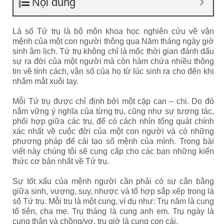
Nội dung
Lá số Tứ trụ là bộ môn khoa học nghiên cứu về vận
mệnh của một con người thông qua Năm tháng ngày giờ
sinh âm lịch. Tứ trụ không chỉ là mốc thời gian đánh dấu
sự ra đời của một người mà còn hàm chứa nhiều thông
tin về tính cách, vận số của họ từ lúc sinh ra cho đến khi
nhắm mắt xuôi tay.
Mỗi Tứ trụ được chỉ định bởi một cặp can – chi. Do đó
nắm vững ý nghĩa của từng trụ, cũng như sự tương tác,
phối hợp giữa các trụ, để có cách nhìn tổng quát chính
xác nhất về cuộc đời của một con người và có những
phương pháp để cải tạo số mệnh của mình. Trong bài
viết này chúng tôi sẽ cung cấp cho các bạn những kiến
thức cơ bản nhất về Tứ trụ.
Sự tốt xấu của mệnh người cần phải có sự cân bằng
giữa sinh, vượng, suy, nhược và tổ hợp sắp xếp trong lá
số Tứ trụ.
Mỗi trụ là một cung, ví dụ như: Trụ năm là cung
tổ tiên, cha mẹ. Trụ tháng là cung anh em. Trụ ngày là
cung thân và chồng/vợ, trụ giờ là cung con cái.