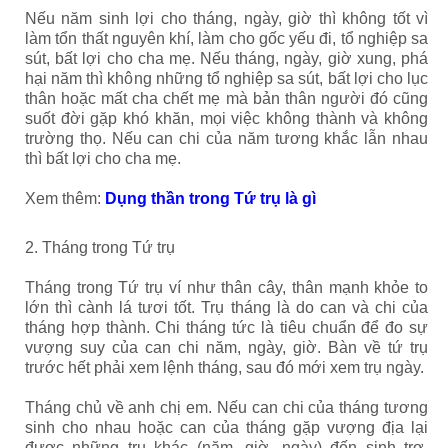
Nếu năm sinh lợi cho tháng, ngày, giờ thì không tốt vì
làm tổn thất nguyên khí, làm cho gốc yếu đi, tổ nghiệp sa
sút, bất lợi cho cha mẹ. Nếu tháng, ngày, giờ xung, phá
hại năm thì không những tổ nghiệp sa sút, bất lợi cho lục
thân hoặc mất cha chết mẹ mà bản thân người đó cũng
suốt đời gặp khó khăn, mọi việc không thành và không
trường thọ.
Nếu can chi của năm tương khắc lẫn nhau
thì bất lợi cho cha mẹ.
Xem thêm:
Dụng thần trong Tứ trụ là gì
2. Tháng trong Tứ trụ
Tháng trong Tứ trụ ví như thân cây, thân mạnh khỏe to
lớn thì cành lá tươi tốt. Trụ tháng là do can và chi của
tháng hợp thành. Chi tháng tức là tiêu chuẩn để đo sự
vượng suy của can chi năm, ngày, giờ. Bàn về tứ trụ
trước hết phải xem lệnh tháng, sau đó mới xem trụ ngày.
Tháng chủ về anh chị em. Nếu can chi của tháng tương
sinh cho nhau hoặc can của tháng gặp vượng địa lại
được những trụ khác (năm, giờ, ngày) đến sinh trợ,