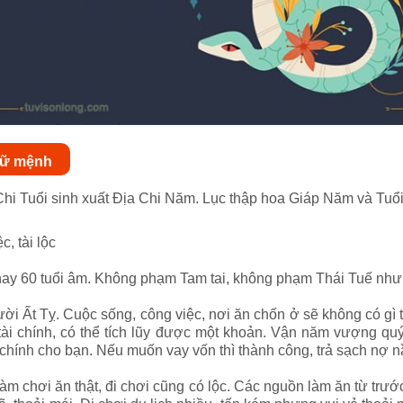
 nữ mệnh
hi Tuổi sinh xuất Địa Chi Năm. Lục thập hoa Giáp Năm và Tuổ
c, tài lộc
nay 60 tuổi âm. Không phạm Tam tai, không phạm Thái Tuế nh
i Ất Tỵ. Cuộc sống, công việc, nơi ăn chốn ở sẽ không có gì th
tài chính, có thể tích lũy được một khoản. Vận năm vượng quý
chính cho bạn. Nếu muốn vay vốn thì thành công, trả sạch nợ n
m chơi ăn thật, đi chơi cũng có lộc. Các nguồn làm ăn từ trước