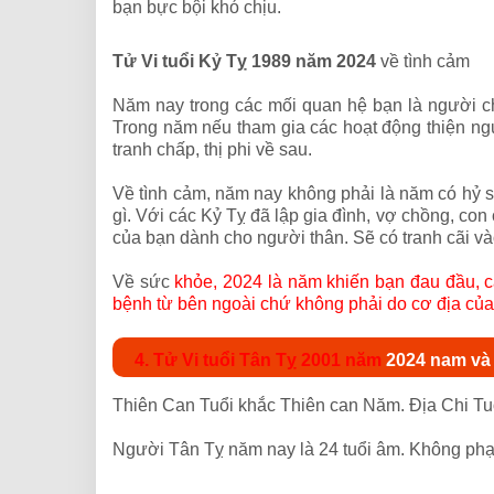
bạn bực bội khó chịu.
Tử Vi tuổi Kỷ Tỵ 1989 năm 2024
về tình cảm
Năm nay trong các mối quan hệ bạn là người chịu 
Trong năm nếu tham gia các hoạt động thiện ngu
tranh chấp, thị phi về sau.
Về tình cảm, năm nay không phải là năm có hỷ s
gì. Với các Kỷ Tỵ đã lập gia đình, vợ chồng, co
của bạn dành cho người thân. Sẽ có tranh cãi v
Về sức
khỏe, 2024 là năm khiến bạn đau đầu, că
bệnh từ bên ngoài chứ không phải do cơ địa của
4. Tử Vi tuổi Tân Tỵ 2001 năm
2024 nam và
Thiên Can Tuổi khắc Thiên can Năm. Địa Chi Tu
Người Tân Tỵ năm nay là 24 tuổi âm. Không ph