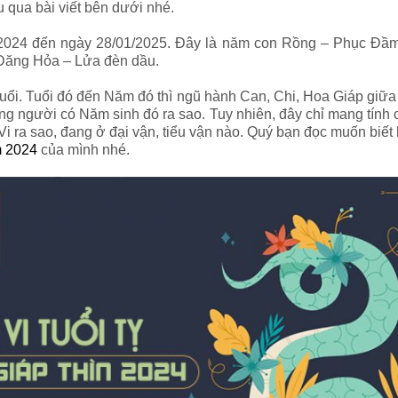
 qua bài viết bên dưới nhé.
/2024 đến ngày 28/01/2025. Đây là năm con Rồng – Phục Đầ
 Đăng Hỏa – Lửa đèn dầu.
ổi. Tuổi đó đến Năm đó thì ngũ hành Can, Chi, Hoa Giáp giữa 
 người có Năm sinh đó ra sao. Tuy nhiên, đây chỉ mang tính ch
Vi ra sao, đang ở đại vận, tiểu vận nào. Quý bạn đọc muốn biế
m 2024
của mình nhé.