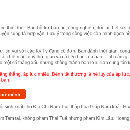
thiệt thòi. Bạn hỗ trợ bạn bè, đồng nghiệp, đối tác hết sức nh
yện cũng là hợp vận. Lưu ý trong công việc cần minh bạch hồ 
ự, tin vui với các Kỷ Tỵ đang cô đơn. Bạn dành thời gian, cô
n cái chiếm hết quỹ thời gian và cả tiền bạc của bạn. Tình cảm
ào một số tháng xấu nhưng không thành hạn lớn. Bạn cũng tốn k
ng thẳng, áp lực nhiều. Bệnh tật thường là hệ lụy của áp lực.
 bạn.
 nữ mệnh
ổi sinh xuất cho Địa Chi Năm. Lục thập hoa Giáp Năm khắc Hoa
ạm Tam tai, không phạm Thái Tuế nhưng phạm Kim Lâu, Hoang