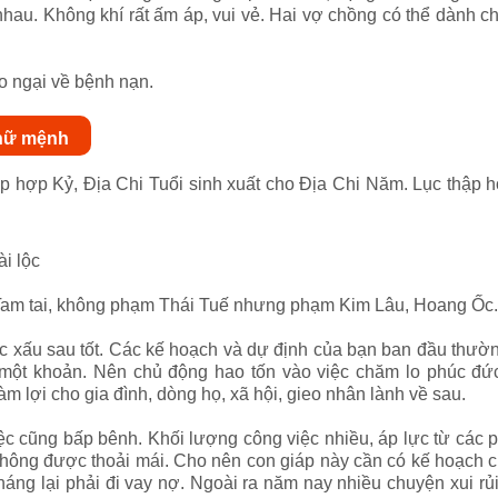
hau. Không khí rất ấm áp, vui vẻ. Hai vợ chồng có thể dành ch
o ngại về bệnh nạn.
 nữ mệnh
 hợp Kỷ, Địa Chi Tuổi sinh xuất cho Địa Chi Năm. Lục thập 
ài lộc
am tai, không phạm Thái Tuế nhưng phạm Kim Lâu, Hoang Ốc.
ớc xấu sau tốt. Các kế hoạch và dự định của bạn ban đầu thườ
n một khoản. Nên chủ động hao tốn vào việc chăm lo phúc đ
 lợi cho gia đình, dòng họ, xã hội, gieo nhân lành về sau.
c cũng bấp bênh. Khối lượng công việc nhiều, áp lực từ các 
 không được thoải mái. Cho nên con giáp này cần có kế hoạch chi
háng lại phải đi vay nợ. Ngoài ra năm nay nhiều chuyện xui r