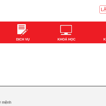
LẬ
DỊCH VỤ
KHOÁ HỌC
K
nữ mệnh