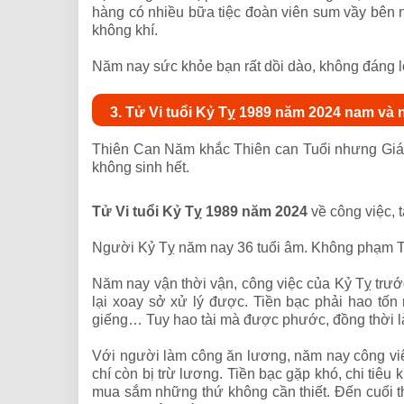
hàng có nhiều bữa tiệc đoàn viên sum vầy bên n
không khí.
Năm nay sức khỏe bạn rất dồi dào, không đáng l
3. Tử Vi tuổi Kỷ Tỵ 1989 năm 2024 nam và
Thiên Can Năm khắc Thiên can Tuổi nhưng Giáp
không sinh hết.
Tử Vi tuổi Kỷ Tỵ 1989 năm 2024
về công việc, t
Người Kỷ Tỵ năm nay 36 tuổi âm. Không phạm T
Năm nay vận thời vận, công việc của Kỷ Tỵ trư
lại xoay sở xử lý được. Tiền bạc phải hao tố
giếng… Tuy hao tài mà được phước, đồng thời làm
Với người làm công ăn lương, năm nay công việ
chí còn bị trừ lương. Tiền bạc gặp khó, chi tiêu
mua sắm những thứ không cần thiết. Đến cuối t