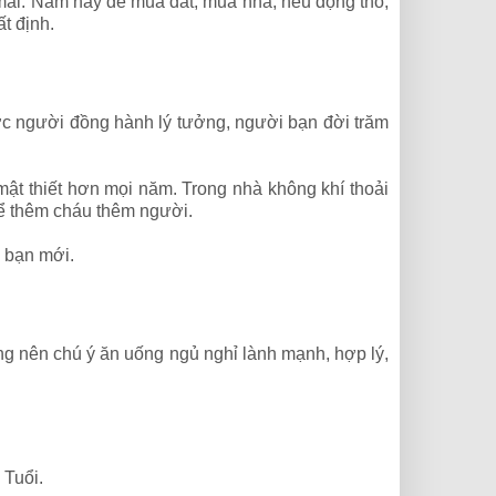
 mái. Năm nay dễ mua đất, mua nhà, nếu động thổ,
t định.
ợc người đồng hành lý tưởng, người bạn đời trăm
mật thiết hơn mọi năm. Trong nhà không khí thoải
hể thêm cháu thêm người.
m bạn mới.
ũng nên chú ý ăn uống ngủ nghỉ lành mạnh, hợp lý,
 Tuổi.