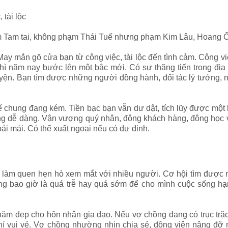
 tài lộc
 Tam tai, không phạm Thái Tuế nhưng phạm Kim Lâu, Hoang Ố
y mắn gõ cửa bạn từ công việc, tài lộc đến tình cảm. Công việ
hì năm nay bước lên một bậc mới. Có sự thăng tiến trong địa
yện. Bạn tìm được những người đồng hành, đối tác lý tưởng, 
chung đang kém. Tiền bạc bạn vẫn dư dật, tích lũy được một k
ng dễ dàng. Vận vượng quý nhân, đông khách hàng, đông học vi
oải mái. Có thể xuất ngoại nếu có dự định.
 làm quen hẹn hò xem mắt với nhiều người. Cơ hội tìm được 
 bao giờ là quá trễ hay quá sớm để cho mình cuộc sống hạn
 năm đẹp cho hôn nhân gia đạo. Nếu vợ chồng đang có trục trặc
í vui vẻ. Vợ chồng nhường nhịn chia sẻ, động viên nâng đỡ n