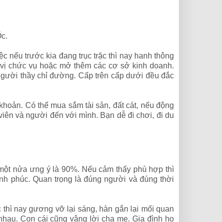
c.
c nếu trước kia đang trục trặc thì nay hanh thông
 vị chức vụ hoặc mở thêm các cơ sở kinh doanh.
người thầy chỉ đường. Cấp trên cấp dưới đều đắc
hoản. Có thể mua sắm tài sản, đất cát, nếu động
ên và người đến với mình. Bạn dễ đi chơi, đi du
một nửa ưng ý là 90%. Nếu cảm thấy phù hợp thì
h phúc. Quan trọng là đúng người và đúng thời
 thì nay gương vỡ lại sáng, hàn gắn lại mối quan
hau. Con cái cũng vâng lời cha mẹ. Gia đình họ