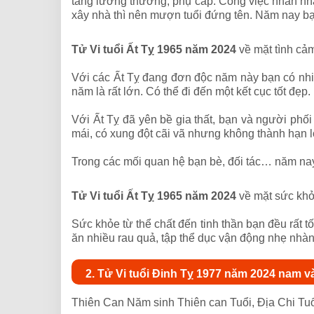
tăng lương thưởng, phụ cấp. Công việc nhàn nhã,
xây nhà thì nên mượn tuổi đứng tên. Năm nay bạ
Tử Vi tuổi Ất Tỵ 1965 năm 2024
về mặt tình cả
Với các Ất Tỵ đang đơn độc năm này bạn có nhi
năm là rất lớn. Có thể đi đến một kết cục tốt đẹp.
Với Ất Tỵ đã yên bề gia thất, bạn và người phối
mái, có xung đột cãi vã nhưng không thành hạn 
Trong các mối quan hệ bạn bè, đối tác… năm nay 
Tử Vi tuổi Ất Tỵ 1965 năm 2024
về mặt sức kh
Sức khỏe từ thể chất đến tinh thần bạn đều rất t
ăn nhiều rau quả, tập thể dục vận động nhẹ nhàn
2. Tử Vi tuổi Đinh Tỵ 1977 năm 2024 nam 
Thiên Can Năm sinh Thiên can Tuổi, Địa Chi Tuổ