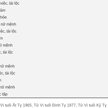
iệc, tài lộc
cảm
khỏe
à nữ mệnh
c, tài lộc
ảm
nữ mệnh
 tài lộc
 nữ mệnh
, tài lộc
m
 nữ mệnh
c tập
 tuổi Ất Tỵ 1965, Tử Vi tuổi Đinh Tỵ 1977, Tử Vi tuổi Kỷ Tỵ 