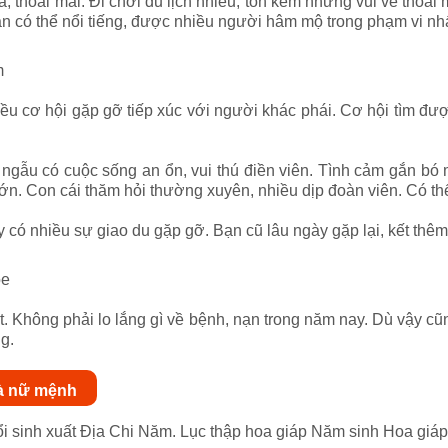
 thoải mái. Đi chơi du lịch nhiều, tốn kém nhưng vui vẻ thoải
n có thể nổi tiếng, được nhiều người hâm mộ trong phạm vi nhấ
m
ều cơ hội gặp gỡ tiếp xúc với người khác phái. Cơ hội tìm đư
 ngẫu có cuộc sống an ổn, vui thú điền viên. Tình cảm gắn bó 
lớn. Con cái thăm hỏi thường xuyên, nhiều dịp đoàn viên. Có t
có nhiều sự giao du gặp gỡ. Bạn cũ lâu ngày gặp lại, kết thê
ỏe
ốt. Không phải lo lắng gì về bệnh, nạn trong năm nay. Dù vậy c
g.
và nữ mệnh
i sinh xuất Địa Chi Năm. Lục thập hoa giáp Năm sinh Hoa giáp