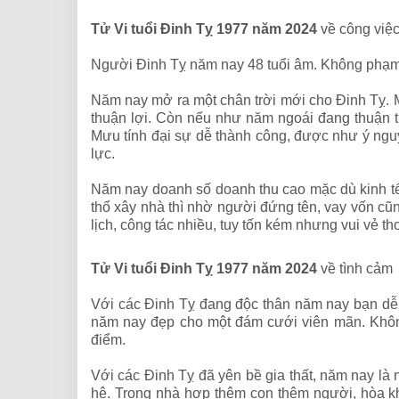
Tử Vi tuổi Đinh Tỵ 1977 năm 2024
về công việc,
Người Đinh Tỵ năm nay 48 tuổi âm. Không phạm
Năm nay mở ra một chân trời mới cho Đinh Tỵ. Ma
thuận lợi. Còn nếu như năm ngoái đang thuận t
Mưu tính đại sự dễ thành công, được như ý ngu
lực.
Năm nay doanh số doanh thu cao mặc dù kinh tế 
thổ xây nhà thì nhờ người đứng tên, vay vốn cũ
lịch, công tác nhiều, tuy tốn kém nhưng vui vẻ th
Tử Vi tuổi Đinh Tỵ 1977 năm 2024
về tình cảm
Với các Đinh Tỵ đang độc thân năm nay bạn dễ
năm nay đẹp cho một đám cưới viên mãn. Không
điểm.
Với các Đinh Tỵ đã yên bề gia thất, năm nay là
hệ. Trong nhà hợp thêm con thêm người, hòa kh