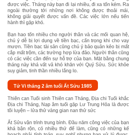
được việc. Tháng này bạn đi lại nhiều, đi xa tốn kém. Ra
ngoài thường tới những nơi không được thoải mái,
không giải quyết được vấn đề. Các việc lớn nếu tiến
hành thì gặp khó.
Bạn hao tốn nhiều cho người thân và các mối quan hệ,
chú ý dễ bị lợi dụng về tiền bạc, cẩn trọng khi cho vay
mượn. Tiền bạc tài sản cũng chú ý bảo quản kẻo bị mất
cắp mất trộm, các trường hợp lừa đảo. Người thân cũng
có các việc cần đến sự hỗ trợ của bạn. Mặt bằng chung
tháng này khá vất vả khó khăn với Quý Sửu. Sức khỏe
suy giảm, tinh thần nhiều lắng lo.
Tử Vi tháng 2 âm tuổi Ất Sửu 1985
Thiên can Tuổi sinh Thiên can Tháng, Địa chi Tuổi khắc
Địa chi Tháng, Nạp âm tuổi gặp Lư Trung Hỏa là được
tôi luyện – lửa thử vàng gian nan thử sức
Ất Sửu vận trình trung bình. Đầu năm công việc của bạn
khá bận rộn, có nhiều thứ để làm, cũng có những kế
hoạch phải tính toán, suy nghĩ nhưng bạn xử lý được.