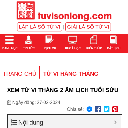
LẬP LÁ SỐ TỬ VI
GIẢI LÁ SỐ TỬ VI
|
DANH MỤC
TIN TỨC
DỊCH VỤ
KHOÁ HỌC
KIẾN THỨC
ĐẶT LỊCH
|
TRANG CHỦ
TỬ VI HÀNG THÁNG
XEM TỬ VI THÁNG 2 ÂM LỊCH TUỔI SỬU
Ngày đăng: 27-02-2024
Chia sẻ:
Nội dung