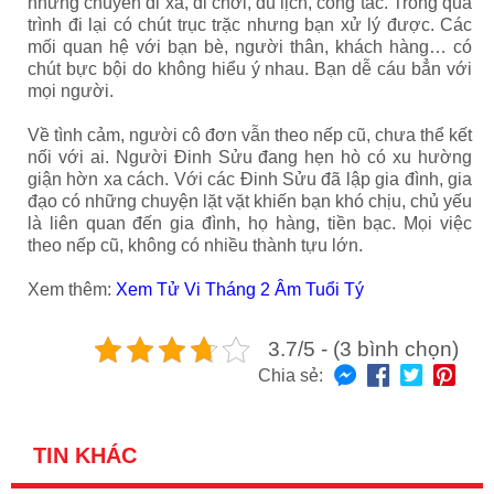
những chuyến đi xa, đi chơi, du lịch, công tác. Trong quá
trình đi lại có chút trục trặc nhưng bạn xử lý được. Các
mối quan hệ với bạn bè, người thân, khách hàng… có
chút bực bội do không hiểu ý nhau. Bạn dễ cáu bẳn với
mọi người.
Về tình cảm, người cô đơn vẫn theo nếp cũ, chưa thể kết
nối với ai. Người Đinh Sửu đang hẹn hò có xu hường
giận hờn xa cách. Với các Đinh Sửu đã lập gia đình, gia
đạo có những chuyện lặt vặt khiến bạn khó chịu, chủ yếu
là liên quan đến gia đình, họ hàng, tiền bạc. Mọi việc
theo nếp cũ, không có nhiều thành tựu lớn.
Xem thêm:
Xem Tử Vi Tháng 2 Âm Tuổi Tý
3.7/5 - (3 bình chọn)
Chia sẻ:
TIN KHÁC