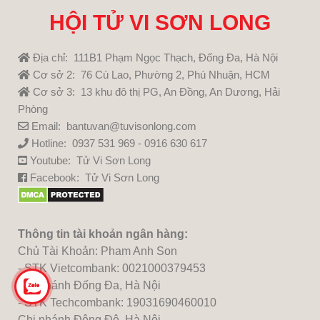
HỘI TỬ VI SƠN LONG
Địa chỉ: 111B1 Phạm Ngọc Thạch, Đống Đa, Hà Nội
Cơ sở 2: 76 Cù Lao, Phường 2, Phú Nhuận, HCM
Cơ sở 3: 13 khu đô thị PG, An Đồng, An Dương, Hải
Phòng
Email: bantuvan@tuvisonlong.com
Hotline: 0937 531 969 - 0916 630 617
Youtube:
Tử Vi Sơn Long
Facebook:
Tử Vi Sơn Long
Thông tin tài khoản ngân hàng:
Chủ Tài Khoản: Pham Anh Son
- STK Vietcombank: 0021000379453
Chi nhánh Đống Đa, Hà Nội
- STK Techcombank: 19031690460010
Chi nhánh Đông Đô, Hà Nội