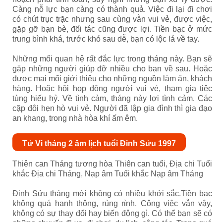
Càng nỗ lực bạn càng có thành quả. Việc đi lại đi chơi
có chút trục trặc nhưng sau cùng vẫn vui vẻ, được việc,
gặp gỡ bạn bè, đối tác cũng được lợi. Tiền bạc ở mức
trung bình khá, trước khó sau dễ, bạn có lộc lá về tay.
Những mối quan hệ rất đắc lực trong tháng này. Bạn sẽ
gặp những người giúp đỡ nhiều cho bạn về sau. Hoặc
được mai mối giới thiệu cho những nguồn làm ăn, khách
hàng. Hoặc hội họp đông người vui vẻ, tham gia tiệc
tùng hiếu hỷ. Về tình cảm, tháng này lợi tình cảm. Các
cặp đôi hẹn hò vui vẻ. Người đã lập gia đình thì gia đạo
an khang, trong nhà hòa khí ấm êm.
Tử Vi tháng 2 âm lịch tuổi Đinh Sửu 1997
Thiên can Tháng tương hòa Thiên can tuổi, Địa chi Tuổi
khắc Địa chi Tháng, Nạp âm Tuổi khắc Nạp âm Tháng
Đinh Sửu tháng mới không có nhiều khởi sắc.Tiền bạc
không quá hanh thông, rủng rỉnh. Công việc vẫn vậy,
không có sự thay đổi hay biến động gì. Có thể bạn sẽ có