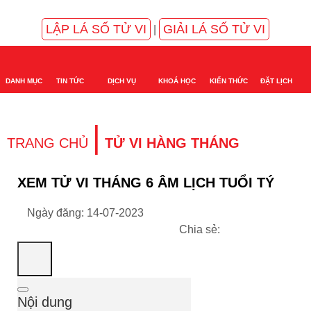
LẬP LÁ SỐ TỬ VI
GIẢI LÁ SỐ TỬ VI
|
DANH MỤC
TIN TỨC
DỊCH VỤ
KHOÁ HỌC
KIẾN THỨC
ĐẶT LỊCH
|
TRANG CHỦ
TỬ VI HÀNG THÁNG
XEM TỬ VI THÁNG 6 ÂM LỊCH TUỔI TÝ
Ngày đăng: 14-07-2023
Chia sẻ:
Nội dung