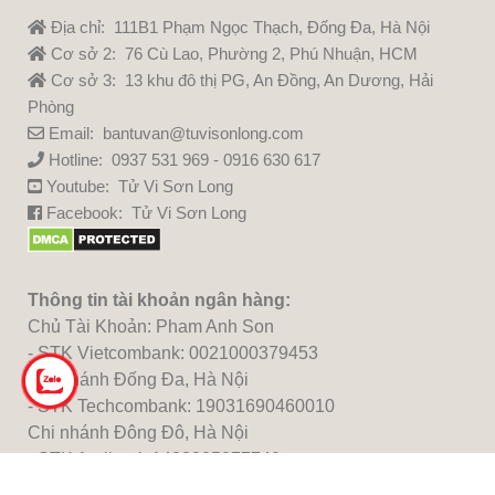
Địa chỉ: 111B1 Phạm Ngọc Thạch, Đống Đa, Hà Nội
Cơ sở 2: 76 Cù Lao, Phường 2, Phú Nhuận, HCM
Cơ sở 3: 13 khu đô thị PG, An Đồng, An Dương, Hải
Phòng
Email: bantuvan@tuvisonlong.com
Hotline: 0937 531 969 - 0916 630 617
Youtube:
Tử Vi Sơn Long
Facebook:
Tử Vi Sơn Long
Thông tin tài khoản ngân hàng:
Chủ Tài Khoản: Pham Anh Son
- STK Vietcombank: 0021000379453
Chi nhánh Đống Đa, Hà Nội
- STK Techcombank: 19031690460010
Chi nhánh Đông Đô, Hà Nội
- STK Agribank:1483205277740
Chi nhánh Thủ Đô