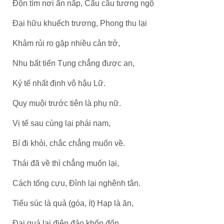
Độn tìm nơi ẩn nấp, Cấu cầu tương ngộ
Đại hữu khuếch trương, Phong thu lại
Khảm rủi ro gặp nhiều cản trở,
Nhu bất tiến Tụng chẳng được an,
Ký tế nhất định vô hậu Lữ.
Quy muội trước tiên là phụ nữ.
Vị tế sau cùng lại phái nam,
Bí đi khỏi, chắc chẳng muốn về.
Thái đã về thì chẳng muốn lại,
Cách tống cựu, Đỉnh lại nghênh tân.
Tiểu súc là quả (góa, ít) Hạp là ăn,
Đại quá lại điên đảo khốn đốn.