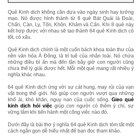
Quẻ Kinh dịch không cần dựa vào ngày sinh hay tướng
mạo. Nó được hình thành từ 8 quẻ Bát Quái là Đoài,
Chấn, Càn, Ly, Tốn, Khôn, Khảm và Cấn. Khi 8 quẻ này
kết hợp được với nhau sẽ tạo thành 64 quẻ Kinh dịch có
tốt, có xấu.
Quẻ Kinh dịch chính là một cuốn bách khoa toàn thư của
nền văn hóa Á Đông, là trí tuệ của nhân loài. Nó chứa
những điều bí ẩn mà đến tận bây giờ con người cũng
chưa thể lý giải được hết. Mỗi một quẻ mang rất nhiều ý
nghĩa khác nhau.
64 quẻ Kinh dịch ứng với sự cát hung, may rủi của vạn
vật trong thế giới. Nó giúp con người vượt qua những
khổ ải, khó khăn, nguy nan của cuộc sống.
Gieo quẻ
kinh dịch hỏi việc
giúp con người có thêm ý chí, sự
vững tâm khi tiến hành một công việc nào đó.
Dưới đây là bài thơ ý nghĩa 64 quẻ Kinh dịch tóm tắt một
cách ngắn gọn dễ hiểu nhất để bạn đọc tham khảo.