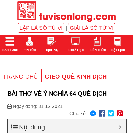
LẬP LÁ SỐ TỬ VI
GIẢI LÁ SỐ TỬ VI
|
DANH MỤC
TIN TỨC
DỊCH VỤ
KHOÁ HỌC
KIẾN THỨC
ĐẶT LỊCH
|
TRANG CHỦ
GIEO QUẺ KINH DỊCH
BÀI THƠ VỀ Ý NGHĨA 64 QUẺ DỊCH
Ngày đăng: 31-12-2021
Chia sẻ:
Nội dung