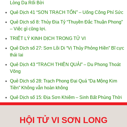
Lòng Dạ Rối Bời
Quẻ Dịch 41 “SƠN TRẠCH TỔN” – Uổng Công Phí Sức
Quẻ Dịch số 8: Thủy Địa Tỷ “Thuyền Đắc Thuận Phong”
– Việc gì cũng lợi.
TRIẾT LÝ KINH DỊCH TRONG TỬ VI
Quẻ Dịch số 27: Sơn Lôi Di “Vị Thủy Phỏng Hiền” Bĩ cực
thái lai
Quẻ Dịch 43 “TRẠCH THIÊN QUẢI” – Du Phong Thoát
Võng
Quẻ Dịch số 28: Trạch Phong Đại Quá “Dạ Mộng Kim
Tiền” Không vẫn hoàn không
Quẻ Dịch số 15: Địa Sơn Khiêm – Sinh Bất Phùng Thời
HỘI TỬ VI SƠN LONG