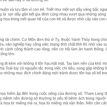
muộn và lưu tâm vì con trẻ. Triệt như một sợi dây văng bắc ng
g là sợi dây gắn kết gia đình cùng nhau vượt qua những sóng 
 họa trong mối quan hệ của con trẻ và được nhờ cậy vào con cá
ăng tài chính. Cự Môn đơn thủ ở Tỵ, thuộc hành Thủy trong ch
ữa, văn nghiệp hay công việc mang tính chất tĩnh thì nhờ vào 
h ảnh cánh cổng thành cao rộng, nên cơ hội làm ăn hanh thôn
công lớn.
g đi kèm với không ít tổn hại,mất mát. Tay làm nên của khó mon
Toái tuy có nguyên tắc trong việc chi tiêu, song gặp không ít nh
vào những mục đích chính đáng mới tránh được tổn hại vô bổ tro
họa hiểm ập đến trong cuộc sống của đương số. Tham Lang đơ
ùng mệnh nên đương số thường bị yếu tố bệnh ách trong người
 là họa từ miệng mà ra, họa từ miệng mà vận thân. Nên cần cẩ