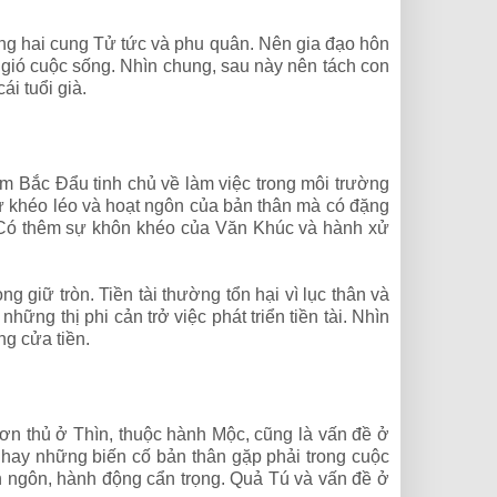
ang hai cung Tử tức và phu quân. Nên gia đạo hôn
gió cuộc sống. Nhìn chung, sau này nên tách con
i tuổi già.
òm Bắc Đẩu tinh chủ về làm việc trong môi trường
sự khéo léo và hoạt ngôn của bản thân mà có đặng
g. Có thêm sự khôn khéo của Văn Khúc và hành xử
g giữ tròn. Tiền tài thường tổn hại vì lục thân và
ững thị phi cản trở việc phát triển tiền tài. Nhìn
ng cửa tiền.
n thủ ở Thìn, thuộc hành Mộc, cũng là vấn đề ở
 hay những biến cố bản thân gặp phải trong cuộc
n ngôn, hành động cẩn trọng. Quả Tú và vấn đề ở