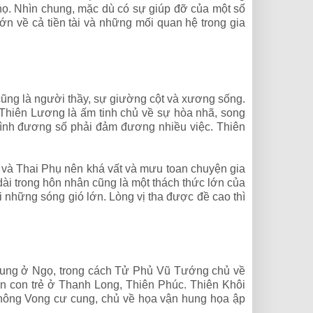
 họ. Nhìn chung, mặc dù có sự giúp đỡ của một số
n về cả tiền tài và những mối quan hệ trong gia
ũng là người thầy, sự giường cột và xương sống.
 Thiên Lương là ấm tinh chủ về sự hòa nhã, song
đình đương số phải đảm đương nhiều việc. Thiên
ĩ và Thai Phụ nên khá vất và mưu toan chuyện gia
ài trong hôn nhân cũng là một thách thức lớn của
 những sóng gió lớn. Lòng vị tha được đề cao thì
 cung ở Ngọ, trong cách Tử Phủ Vũ Tướng chủ về
n con trẻ ở Thanh Long, Thiên Phúc. Thiên Khôi
Không Vong cư cung, chủ về họa vận hung họa ập