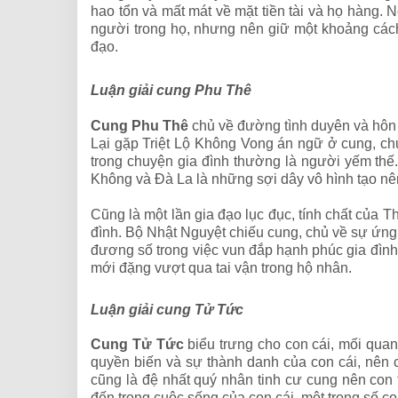
hao tổn và mất mát về mặt tiền tài và họ hàng.
người trong họ, nhưng nên giữ một khoảng cách
đạo.
Luận giải cung Phu Thê
Cung Phu Thê
chủ về đường tình duyên và hôn 
Lại gặp Triệt Lộ Không Vong án ngữ ở cung, ch
trong chuyện gia đình thường là người yếm thế
Không và Đà La là những sợi dây vô hình tạo n
Cũng là một lần gia đạo lục đục, tính chất của
đình. Bộ Nhật Nguyệt chiếu cung, chủ về sự ứng 
đương số trong việc vun đắp hạnh phúc gia đình
mới đặng vượt qua tai vận trong hộ nhân.
Luận giải cung Tử Tức
Cung Tử Tức
biểu trưng cho con cái, mối qua
quyền biến và sự thành danh của con cái, nên 
cũng là đệ nhất quý nhân tinh cư cung nên con
đến trong cuộc sống của con cái, một trong số c