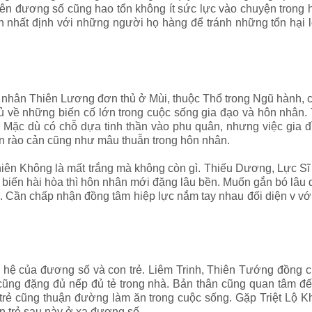
 Nên đương số cũng hao tổn không ít sức lực vào chuyện trong
 nhất định với những người họ hàng để tránh những tổn hại lớ
nhân Thiên Lương đơn thủ ở Mùi, thuộc Thổ trong Ngũ hành, c
ủ về những biến cố lớn trong cuộc sống gia đạo và hôn nhân.
. Mặc dù có chỗ dựa tinh thần vào phu quân, nhưng việc gia 
ên rào cản cũng như mâu thuẫn trong hôn nhân.
 Thiên Không là mất trắng mà không còn gì. Thiếu Dương, Lực S
biến hài hòa thì hôn nhân mới đặng lâu bền. Muốn gắn bó lâu d
. Cần chấp nhận đồng tâm hiệp lực nắm tay nhau đối diện v với
n hệ của đương số và con trẻ. Liêm Trinh, Thiên Tướng đồng
cũng đặng đủ nếp đủ tẻ trong nhà. Bản thân cũng quan tâm đế
 trẻ cũng thuận đường làm ăn trong cuộc sống. Gặp Triệt Lộ 
on trẻ sau này ở xa đương số.