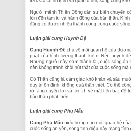
lớn. Có chính kiến và quan điểm, song cũng khó 
Người mệnh Thiên Đồng cần sự biến chuyển có t
lớn đến tâm tư và hành động của bản thân. Kình 
đặng có được nhiều thành công trong cuộc sống
Luận giải cung Huynh Đệ
Cung Huynh Đệ
chủ về mối quan hệ của đương 
phạt của hình tượng thanh kiếm. Nên huynh đệ
Những người này sớm thành tài, cuộc sống ổn đị
nên không tránh khỏi nút thắt của cuộc sống mà
Cô Thần cũng là cảm giác khó khăn và sầu muộ
duy trì ổn định, không quá thân thiết. Có thể cộ
rõ ràng quyền lợi và lợi ích về mặt tiền bạc đ
bản thân phát triển.
Luận giải cung Phụ Mẫu
Cung Phụ Mẫu
biểu trưng cho mối quan hệ của
cuộc sống an yên, song tinh diệu này mang tính