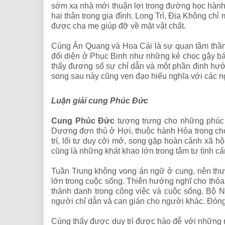
sớm xa nhà mới thuận lợi trong đường học hành
hai thân trong gia đình. Long Trì, Địa Không chỉ
được cha mẹ giúp đỡ về mặt vật chất.
Cùng Ân Quang và Hoa Cái là sự quan tâm thầm
đối diện ở Phục Binh như những kẻ chọc gậy b
thấy đương số sự chỉ dẫn và một phần định hướ
song sau này cũng vẹn đạo hiếu nghĩa với các n
Luận giải cung Phúc Đức
Cung Phúc Đức
tượng trưng cho những phúc p
Dương đơn thủ ở Hợi, thuộc hành Hỏa trong chòm
trí, lối tư duy cởi mở, song gặp hoàn cảnh xã 
cũng là những khát khao lớn trong tâm tư tình 
Tuần Trung không vong án ngữ ở cung, nên th
lớn trong cuộc sống. Thiên hướng nghĩ cho thỏa 
thành danh trong công việc và cuộc sống. Bộ N
người chỉ dẫn và can gián cho người khác. Đóng
Cùng thấy được duy trì được hào đễ với những n