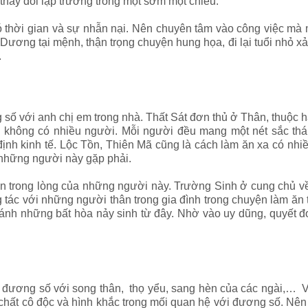
thay đổi lập trường trong một sớm một chiều.
hời gian và sự nhẫn nại. Nên chuyên tâm vào công việc mà mì
Dương tại mệnh, thận trọng chuyện hung họa, đi lại tuổi nhỏ xả
.
số với anh chị em trong nhà. Thất Sát đơn thủ ở Thân, thuộc 
 không có nhiều người. Mỗi người đều mang một nét sắc thá
nh kinh tế. Lộc Tồn, Thiên Mã cũng là cách làm ăn xa có nhiề
 những người này gặp phải.
n trong lòng của những người này. Trường Sinh ở cung chủ 
ng tác với những người thân trong gia đình trong chuyện làm ăn 
ể tránh những bất hòa nảy sinh từ đây. Nhờ vào uy dũng, quyết
 đương số với song thân, thọ yểu, sang hèn của các ngài,… Vũ
 chất cô độc và hình khắc trong mối quan hệ với đương số. Nê