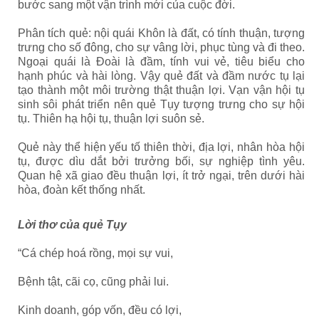
bước sang một vận trình mới của cuộc đời.
Phân tích quẻ: nội quái Khôn là đất, có tính thuận, tượng
trưng cho số đông, cho sự vâng lời, phục tùng và đi theo.
Ngoại quái là Đoài là đầm, tính vui vẻ, tiêu biểu cho
hạnh phúc và hài lòng. Vậy quẻ đất và đầm nước tụ lại
tạo thành một môi trường thật thuận lợi. Vạn vận hội tụ
sinh sôi phát triển nên quẻ Tụy tượng trưng cho sự hội
tụ. Thiên hạ hội tụ, thuận lợi suôn sẻ.
Quẻ này thể hiện yếu tố thiên thời, địa lợi, nhân hòa hội
tụ, được dìu dắt bởi trưởng bối, sự nghiệp tình yêu.
Quan hệ xã giao đều thuận lợi, ít trở ngại, trên dưới hài
hòa, đoàn kết thống nhất.
Lời thơ của quẻ Tụy
“Cá chép hoá rồng, mọi sự vui,
Bệnh tật, cãi cọ, cũng phải lui.
Kinh doanh, góp vốn, đều có lợi,