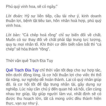
Phú quý vinh hoa, sẽ có ngày.”
Lời đoán:
Hỷ sự liên tiếp, cầu tài như ý, kinh doanh
thuận lợi, bệnh tật tiêu tan, hôn nhân hoà hợp, phú quý
vinh hoa.
Lời bàn:
“Cá chép hoá rồng” chỉ sự biến đổi về chất.
Muốn có sự thay đổi về chất phải tập trung lực lượng,
quy tụ mọi nhân tố. Khi thời cơ đến biết nắm bắt thì “cá
chép” sẽ hóa thành “rồng”.
Thời vận quẻ Trạch Địa Tụy
Quẻ Trạch Địa Tụy
chỉ thời vận tốt đẹp cho sự hợp tác,
trên dưới đồng lòng, là cơ hội thuận lợi cho viêc thi thố
tài năng, sự nghiệp dễ hoàn thành. Lại có quý nhân giúp
đõ, là cơ hội tốt để tập trung nhân tài, gây dựng sự
nghiệp. Lúc này cần chú ý đến quan hệ xã hội, cần cùng
nhau trợ giúp, lấy giúp người làm vui, nhất định sẽ có
được thu hoạch lớn, tất cả mong ước đều thành hiện
thực, vạn sự như ý.