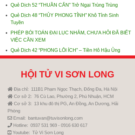
Quẻ Dịch 52 “THUẦN CẤN” Trở Ngại Trùng Trùng
Quẻ Dịch 48 “THỦY PHONG TỈNH” Khô Tỉnh Sinh
Tuyền
PHÉP BÓI TOÁN ĐẠI LỤC NHÂM, CHƯA HỎI ĐÃ BIẾT
VIỆC CẦN XEM
Quẻ Dịch 42 “PHONG LÔI ÍCH” – Tiền Hô Hậu Ủng
HỘI TỬ VI SƠN LONG
Địa chỉ: 111B1 Phạm Ngọc Thạch, Đống Đa, Hà Nội
Cơ sở 2: 76 Cù Lao, Phường 2, Phú Nhuận, HCM
Cơ sở 3: 13 khu đô thị PG, An Đồng, An Dương, Hải
Phòng
Email: bantuvan@tuvisonlong.com
Hotline: 0937 531 969 - 0916 630 617
Youtube:
Tử Vi Sơn Long