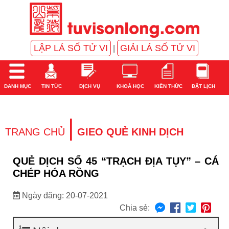
LẬP LÁ SỐ TỬ VI
GIẢI LÁ SỐ TỬ VI
|
DANH MỤC
TIN TỨC
DỊCH VỤ
KHOÁ HỌC
KIẾN THỨC
ĐẶT LỊCH
|
TRANG CHỦ
GIEO QUẺ KINH DỊCH
QUẺ DỊCH SỐ 45 “TRẠCH ĐỊA TỤY” – CÁ
CHÉP HÓA RỒNG
Ngày đăng: 20-07-2021
Chia sẻ: