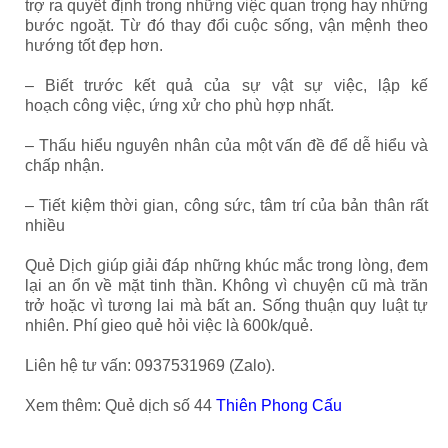
trợ ra quyết định trong những việc quan trọng hay những
bước ngoặt. Từ đó thay đổi cuộc sống, vận mệnh theo
hướng tốt đẹp hơn.
– Biết trước kết quả của sự vật sự việc, lập kế
hoạch công việc, ứng xử cho phù hợp nhất.
– Thấu hiểu nguyên nhân của một vấn đề để dễ hiểu và
chấp nhận.
– Tiết kiệm thời gian, công sức, tâm trí của bản thân rất
nhiều
Quẻ Dịch giúp giải đáp những khúc mắc trong lòng, đem
lại an ổn về mặt tinh thần. Không vì chuyện cũ mà trăn
trở hoặc vì tương lai mà bất an. Sống thuận quy luật tự
nhiên. Phí gieo quẻ hỏi việc là 600k/quẻ.
Liên hệ tư vấn: 0937531969 (Zalo).
Xem thêm: Quẻ dịch số 44
Thiên Phong Cấu