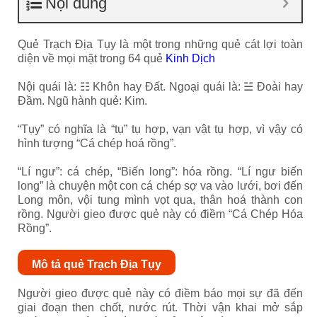
Nội dung
Quẻ Trạch Địa Tụy là một trong những quẻ cát lợi toàn
diện về mọi mặt trong 64 quẻ
Kinh Dịch
Nội quái là: ☷ Khôn hay Đất. Ngoại quái là: ☱ Đoài hay
Đầm. Ngũ hành quẻ: Kim.
“Tụy” có nghĩa là “tụ” tụ hợp, vạn vật tụ hợp, vì vậy có
hình tượng “Cá chép hoá rồng”.
“Lí ngư”: cá chép, “Biến long”: hóa rồng. “Lí ngư biến
long” là chuyện một con cá chép sợ va vào lưới, bơi đến
Long môn, vội tung mình vọt qua, thân hoá thành con
rồng. Người gieo được quẻ này có điềm “Cá Chép Hóa
Rồng”.
Mô tả quẻ Trạch Địa Tụy
Người gieo được quẻ này có điềm báo mọi sự đã đến
giai đoạn then chốt, nước rút. Thời vận khai mở sắp