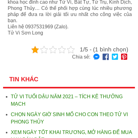
khoa học đỉnh cao như Tử Vi, Bát Tự, Tứ Trụ, Kinh Dịch,
Phong Thủy… Có thể phối hợp cùng lúc nhiều phương
pháp để đưa ra lời giải tối ưu nhất cho công việc của
bạn.
Liên hệ 0937531969 (Zalo).
Tử Vi Sơn Long
1/5 - (1 bình chọn)
Chia sẻ:
TIN KHÁC
TỬ VI TUỔI DẬU NĂM 2021 – TÍCH KÊ THƯỞNG
MẠCH
CHỌN NGÀY GIỜ SINH MỔ CHO CON THEO TỬ VI
PHONG THỦY
XEM NGÀY TỐT KHAI TRƯƠNG, MỞ HÀNG ĐỂ MUA