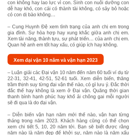
con không hay lao lực vì con. Sinh con nuôi dưỡng con
dễ hay khó, con cái có thành tài không, có sảy bỏ hoặc
có con dị bào không…
– Cung Huynh Đệ xem tình trạng của anh chị em trong
gia đình. Sự hòa hợp hay xung khắc giữa anh chị em.
Xem tài năng, thành tựu, sự phát triển… của anh chị em.
Quan hệ anh em tốt hay xấu, có giúp ích hay không.
Xem đại vận 10 năm và vận hạn 2023
– Luận giải các Đại vận 10 năm đến năm 60 tuổi ví dụ từ
22-31, 32-41, 42-51, 52-61 tuổi. Xem diễn biến, thăng
trầm thịnh suy từng đại vận thế nào, có gì lưu ý. Đắc thời
đắc thế hay không là xem ở Đại vận. Quãng thời gian
thanh bình hạnh phúc hay khổ ải chông gai mỗi người
sẽ đi qua là do đại vận.
– Diễn biến vận hạn năm mới thế nào, vận hạn từng
tháng trong năm 2023. Khách hàng cũng có thể chọn
xem chi tiết 5, 10, 20 năm tới. Bạn sẽ biết được rằng
năm nào là năm đẹp để khởi sự, năm nào là năm xấu