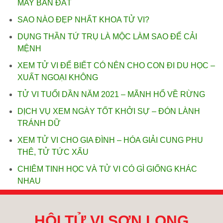
MAY BÁN ĐẮT
SAO NÀO ĐẸP NHẤT KHOA TỬ VI?
DỤNG THẦN TỨ TRỤ LÀ MỘC LÀM SAO ĐỂ CẢI
MỆNH
XEM TỬ VI ĐỂ BIẾT CÓ NÊN CHO CON ĐI DU HỌC –
XUẤT NGOẠI KHÔNG
TỬ VI TUỔI DẦN NĂM 2021 – MÃNH HỔ VỀ RỪNG
DỊCH VỤ XEM NGÀY TỐT KHỞI SỰ – ĐÓN LÀNH
TRÁNH DỮ
XEM TỬ VI CHO GIA ĐÌNH – HÓA GIẢI CUNG PHU
THÊ, TỬ TỨC XẤU
CHIÊM TINH HỌC VÀ TỬ VI CÓ GÌ GIỐNG KHÁC
NHAU
HỘI TỬ VI SƠN LONG