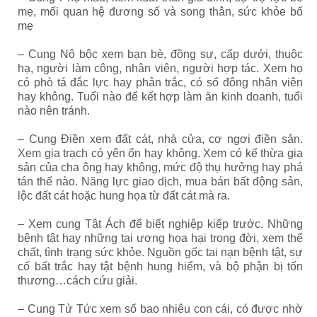
mẹ, mối quan hệ đương số và song thân, sức khỏe bố
mẹ
– Cung Nô bộc xem bạn bè, đồng sự, cấp dưới, thuộc
hạ, người làm công, nhân viên, người hợp tác. Xem họ
có phò tá đắc lực hay phản trắc, có số đông nhân viên
hay không. Tuổi nào để kết hợp làm ăn kinh doanh, tuổi
nào nên tránh.
– Cung Điền xem đất cát, nhà cửa, cơ ngơi điền sản.
Xem gia trạch có yên ổn hay không. Xem có kế thừa gia
sản của cha ông hay không, mức độ thụ hưởng hay phá
tán thế nào. Năng lực giao dịch, mua bán bất động sản,
lộc đất cát hoặc hung họa từ đất cát mà ra.
– Xem cung Tật Ách để biết nghiệp kiếp trước. Những
bệnh tật hay những tai ương họa hại trong đời, xem thể
chất, tình trạng sức khỏe. Nguồn gốc tai nạn bệnh tật, sự
cố bất trắc hay tật bệnh hung hiểm, và bộ phận bị tốn
thương…cách cứu giải.
– Cung Tử Tức xem số bao nhiêu con cái, có được nhờ