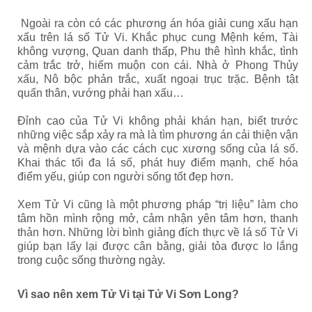
Ngoài ra còn có các phương án hóa giải cung xấu hạn
xấu trên lá số Tử Vi. Khắc phục cung Mệnh kém, Tài
không vượng, Quan danh thấp, Phu thê hình khắc, tình
cảm trắc trở, hiếm muộn con cái. Nhà ở Phong Thủy
xấu, Nô bộc phản trắc, xuất ngoại trục trặc. Bệnh tật
quấn thân, vướng phải hạn xấu…
Đỉnh cao của Tử Vi không phải khán hạn, biết trước
những việc sắp xảy ra mà là tìm phương án cải thiện vận
và mệnh dựa vào các cách cục xương sống của lá số.
Khai thác tối đa lá số, phát huy điểm mạnh, chế hóa
điểm yếu, giúp con người sống tốt đẹp hơn.
Xem Tử Vi cũng là một phương pháp “trị liệu” làm cho
tâm hồn mình rộng mở, cảm nhận yên tâm hơn, thanh
thản hơn. Những lời bình giảng đích thực về lá số Tử Vi
giúp bạn lấy lại được cân bằng, giải tỏa được lo lắng
trong cuộc sống thường ngày.
Vì sao nên xem Tử Vi tại Tử Vi Sơn Long?