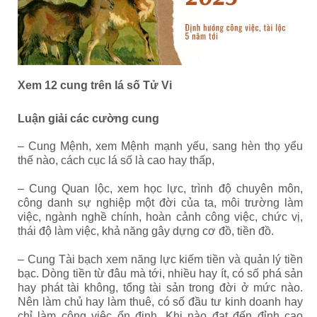
Xem 12 cung trên lá số Tử Vi
Luận giải các cường cung
– Cung Mệnh, xem Mệnh mạnh yếu, sang hèn thọ yểu
thế nào, cách cục lá số là cao hay thấp,
– Cung Quan lộc, xem học lực, trình độ chuyên môn,
công danh sự nghiệp một đời của ta, môi trường làm
việc, ngành nghề chính, hoàn cảnh công việc, chức vị,
thái độ làm việc, khả năng gây dựng cơ đồ, tiền đồ.
– Cung Tài bạch xem năng lực kiếm tiền và quản lý tiền
bạc. Dòng tiền từ đâu mà tới, nhiều hay ít, có số phá sản
hay phát tài không, tổng tài sản trong đời ở mức nào.
Nên làm chủ hay làm thuê, có số đầu tư kinh doanh hay
chỉ làm công việc ổn định. Khi nào đạt đến đỉnh cao