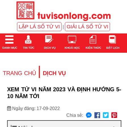
LẬP LÁ SỐ TỬ VI
GIẢI LÁ SỐ TỬ VI
|
DANH MỤC
TIN TỨC
DỊCH VỤ
KHOÁ HỌC
KIẾN THỨC
ĐẶT LỊCH
|
TRANG CHỦ
DỊCH VỤ
XEM TỬ VI NĂM 2023 VÀ ĐỊNH HƯỚNG 5-
10 NĂM TỚI
Ngày đăng: 17-09-2022
Chia sẻ: