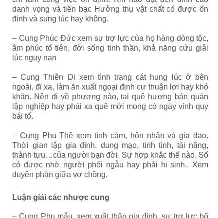
danh vọng và tiền bạc Hưởng thụ vật chất có được ổn
định và sung túc hay không.
– Cung Phúc Đức xem sự trợ lực của họ hàng dòng tộc,
âm phúc tổ tiên, đời sống tinh thần, khả năng cứu giải
lúc nguy nan
– Cung Thiên Di xem tình trạng cát hung lúc ở bên
ngoài, đi xa, làm ăn xuất ngoại định cư thuận lợi hay khó
khăn. Nên đi về phương nào, tại quê hương bản quản
lập nghiệp hay phải xa quê mới mong có ngày vinh quy
bái tổ.
– Cung Phu Thê xem tình cảm, hôn nhân và gia đạo.
Thời gian lập gia đình, dung mạo, tính tình, tài năng,
thành tựu…của người bạn đời. Sự hợp khắc thế nào. Số
có được nhờ người phối ngẫu hay phải hi sinh.. Xem
duyên phận giữa vợ chồng.
Luận giải các nhược cung
– Cung Phụ mẫu, xem xuất thân gia đình, sự trợ lực bố