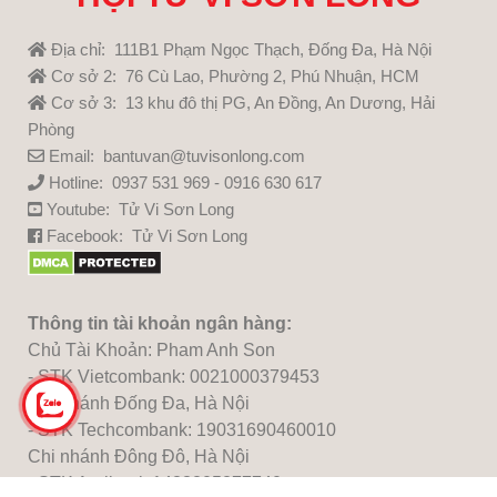
Địa chỉ: 111B1 Phạm Ngọc Thạch, Đống Đa, Hà Nội
Cơ sở 2: 76 Cù Lao, Phường 2, Phú Nhuận, HCM
Cơ sở 3: 13 khu đô thị PG, An Đồng, An Dương, Hải
Phòng
Email: bantuvan@tuvisonlong.com
Hotline: 0937 531 969 - 0916 630 617
Youtube:
Tử Vi Sơn Long
Facebook:
Tử Vi Sơn Long
Thông tin tài khoản ngân hàng:
Chủ Tài Khoản: Pham Anh Son
- STK Vietcombank: 0021000379453
Chi nhánh Đống Đa, Hà Nội
- STK Techcombank: 19031690460010
Chi nhánh Đông Đô, Hà Nội
- STK Agribank:1483205277740