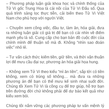
– Phương pháp luận giải khoa học và chính thống của
Tử Vi gốc Trung Hoa là cái nôi của Tử Vi Đẩu số. Qua
quá trình sàng lọc thực tiễn, cải biên theo Tử Vi Việt
Nam cho phù hợp với người Việt.
– Chuyên xem công việc, đầu tư, làm ăn, hóa giải, đưa
ra những luận giải có giá trị để bạn có cái nhìn về điểm
mạnh yếu lá số. Cung cấp cho bạn bản đồ cuộc đời của
chính mình để thuận số mà đi. Không “nhìn sao đoán
việc” nhỏ lẻ.
– Tư vấn cách thức kiếm tiền, giữ tiền, và thời vận thuận
lợi để mưu cầu đại sự, phương án hóa giải họa hung.
– Không xem Tử Vi theo kiểu “mì ăn liền”, sắp tới có tiền
không, xem có trúng số không… mà đưa ra những
phương án để bạn có thể mưu kế sinh nhai suốt đời.
Chúng tôi Xem Tử Vi là công cụ để trợ giúp, hỗ trợ bạn
trên đường đời chứ không phải để dự báo kết quả như
kiểu xem bói.
Chúng tôi nắm vững các phương pháp tư vấn mệnh lý