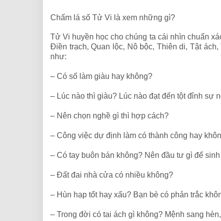
Chấm lá số Tử Vi là xem những gì?
Tử Vi huyền học cho chúng ta cái nhìn chuẩn xác
Điền trạch, Quan lộc, Nô bộc, Thiên di, Tật ách
như:
– Có số làm giàu hay không?
– Lúc nào thì giàu? Lúc nào đạt đến tột đỉnh sự n
– Nên chọn nghề gì thì hợp cách?
– Công việc dự định làm có thành công hay khô
– Có tay buôn bán không? Nên đầu tư gì để sinh
– Đất đai nhà cửa có nhiều không?
– Hùn hạp tốt hay xấu? Bạn bè có phản trắc khô
– Trong đời có tai ách gì không? Mệnh sang hèn,