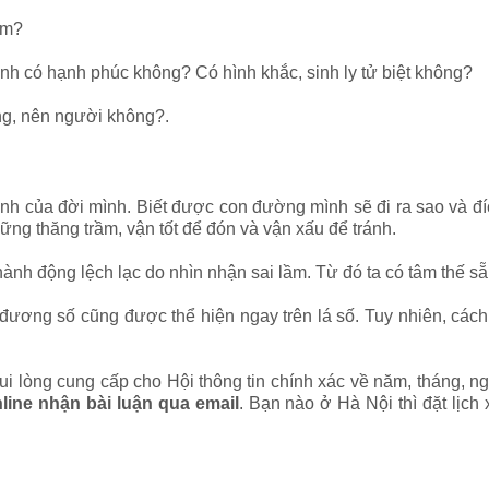
ém?
nh có hạnh phúc không? Có hình khắc, sinh ly tử biệt không?
ng, nên người không?.
ảnh của đời mình. Biết được con đường mình sẽ đi ra sao và đ
ng thăng trầm, vận tốt để đón và vận xấu để tránh.
ành động lệch lạc do nhìn nhận sai lầm. Từ đó ta có tâm thế s
a đương số cũng được thể hiện ngay trên lá số. Tuy nhiên, các
i lòng cung cấp cho Hội thông tin chính xác về năm, tháng, ng
line nhận bài luận qua email
. Bạn nào ở Hà Nội thì đặt lịch