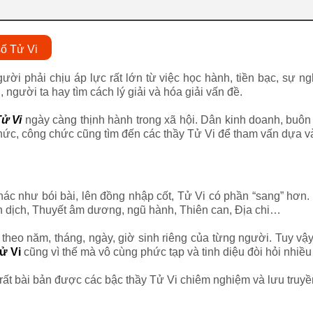
ố Tử Vi
ười phải chịu áp lực rất lớn từ việc học hành, tiền bạc, sự n
người ta hay tìm cách lý giải và hóa giải vấn đề.
ử Vi
ngày càng thịnh hành trong xã hội. Dân kinh doanh, buôn
 thức, công chức cũng tìm đến các thầy Tử Vi để tham vấn dựa 
ác như bói bài, lên đồng nhập cốt, Tử Vi có phần “sang” hơn. 
 dịch, Thuyết âm dương, ngũ hành, Thiên can, Địa chi…
 theo năm, tháng, ngày, giờ sinh riêng của từng người. Tuy vậ
Tử Vi
cũng vì thế mà vô cùng phức tạp và tinh diệu đòi hỏi nhiều t
rất bài bản được các bậc thầy Tử Vi chiêm nghiệm và lưu truy