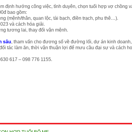
m định hướng công việc, tình duyên, chọn tuổi hợp vợ chồng 
000đ bao gồm:
ung (mệnh/thân, quan lộc, tài bạch, điền trạch, phu thê…).
023 và cách hóa giải.
ng tương lai, thay đổi vận mệnh.
n sâu
, tham vấn cho đương số về đường lối, dự án kinh doanh, 
đối tác làm ăn, thời vận thuận lợi để mưu cầu đại sự và cách 
16 630 617 – 098 776 1155.