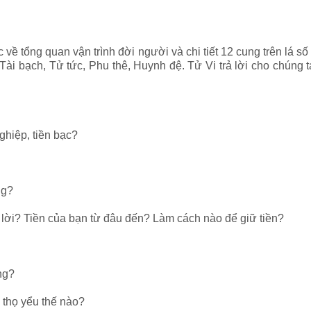
 về tổng quan vận trình đời người và chi tiết 12 cung trên lá
, Tài bạch, Tử tức, Phu thê, Huynh đệ. Tử Vi trả lời cho chún
ghiệp, tiền bạc?
ng?
 lời? Tiền của bạn từ đâu đến? Làm cách nào để giữ tiền?
ng?
 thọ yểu thế nào?