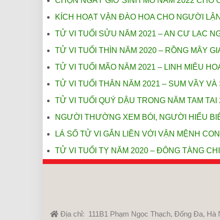
CHỌN NGÀY GIỜ SINH MỔ NĂM 2022 CHO 
KÍCH HOẠT VẬN ĐÀO HOA CHO NGƯỜI LẬ
TỬ VI TUỔI SỬU NĂM 2021 – AN CƯ LẠC N
TỬ VI TUỔI THÌN NĂM 2020 – RỒNG MÂY GI
TỬ VI TUỔI MÃO NĂM 2021 – LINH MIÊU H
TỬ VI TUỔI THÂN NĂM 2021 – SUM VẦY V
TỬ VI TUỔI QUÝ DẬU TRONG NĂM TAM TAI 
NGƯỜI THƯỜNG XEM BÓI, NGƯỜI HIỂU BIẾ
LÁ SỐ TỬ VI GẮN LIỀN VỚI VẬN MỆNH CO
TỬ VI TUỔI TỴ NĂM 2020 – ĐÔNG TÀNG CH
Địa chỉ: 111B1 Phạm Ngọc Thạch, Đống Đa, Hà 