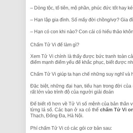
– Dòng tộc, tổ tiên, mộ phần, phúc đức tốt hay k
– Hạn lập gia đình. Số mấy đời chồng/vợ? Gia đì
– Hạn có con khi nào? Con cái có hiếu thảo khô
Chấm Tử Vi để làm gì?
Xem Tử Vi chính là thấy được bức tranh toàn c
điểm mạnh điểm yếu để khắc phục, biết được nhữ
Chấm Tử Vi giúp ta hạn chế những suy nghĩ và h
Đặc biệt, những đại hạn, tiểu hạn trong đời củ
rất lớn vào trình độ của người giải đoán
Để biết rõ hơn về Tử Vi số mệnh của bản thân vu
từng lá số. Các bạn ở xa có thể
chấm Tử Vi on
Thạch, Đống Đa, Hà Nội.
Phí chấm Tử Vi có các gói cơ bản sau: