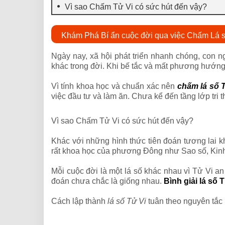
Vì sao Chấm Tử Vi có sức hút đến vậy?
Khám Phá Bí ẩn cuộc đời qua việc Chấm Lá s
Ngày nay, xã hội phát triển nhanh chóng, con ng
khác trong đời. Khi bế tắc và mất phương hướng, 
Vì tính khoa học và chuẩn xác nên
chấm lá số T
việc đầu tư và làm ăn. Chưa kể đến tầng lớp tri
Vì sao Chấm Tử Vi có sức hút đến vậy?
Khác với những hình thức tiên đoán tương lai kh
rất khoa học của phương Đông như Sao số, Kinh
Mỗi cuộc đời là một lá số khác nhau vì Tử Vi an
đoán chưa chắc là giống nhau.
Bình giải lá số 
Cách lập thành
lá số Tử Vi
tuân theo nguyên tắc 