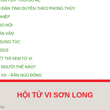
CON HỢP TUỔI BỐ MẸ
N ĐẬN TÌNH DUYÊN THEO PHONG THỦY
GHIỆP
AO HỘI
OÁN VẬN
À SUNG TÚC
2019
T THÌ XEM TỬ VI
N NGƯỜI THẾ NÀO?
I XÀ – RẮN NGỦ ĐÔNG
HỘI TỬ VI SƠN LONG
Nội