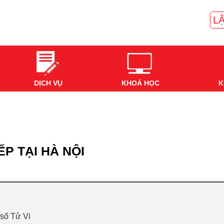
LẬ
DỊCH VỤ
KHOÁ HỌC
K
ẾP TẠI HÀ NỘI
số Tử Vi