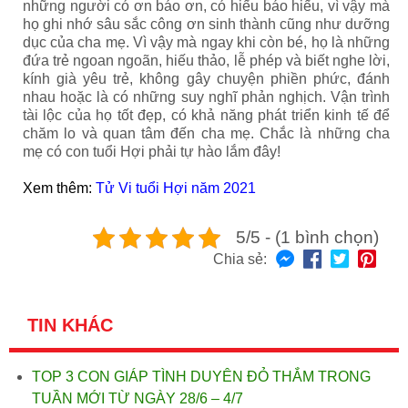
những người có ơn báo ơn, có hiếu báo hiếu, vì vậy mà
họ ghi nhớ sâu sắc công ơn sinh thành cũng như dưỡng
dục của cha mẹ. Vì vậy mà ngay khi còn bé, họ là những
đứa trẻ ngoan ngoãn, hiếu thảo, lễ phép và biết nghe lời,
kính già yêu trẻ, không gây chuyện phiền phức, đánh
nhau hoặc là có những suy nghĩ phản nghịch. Vận trình
tài lộc của họ tốt đẹp, có khả năng phát triển kinh tế để
chăm lo và quan tâm đến cha mẹ. Chắc là những cha
mẹ có con tuổi Hợi phải tự hào lắm đây!
Xem thêm:
Tử Vi tuổi Hợi năm 2021
5/5 - (1 bình chọn)
Chia sẻ:
TIN KHÁC
TOP 3 CON GIÁP TÌNH DUYÊN ĐỎ THẮM TRONG
TUẦN MỚI TỪ NGÀY 28/6 – 4/7