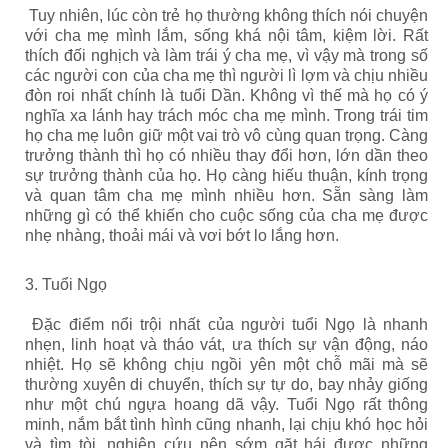
Tuy nhiên, lúc còn trẻ họ thường không thích nói chuyện
với cha mẹ mình lắm, sống khá nội tâm, kiệm lời. Rất
thích đối nghịch và làm trái ý cha mẹ, vì vậy mà trong số
các người con của cha mẹ thì người lì lợm và chịu nhiều
đòn roi nhất chính là tuổi Dần. Không vì thế mà họ có ý
nghĩa xa lánh hay trách móc cha mẹ mình. Trong trái tim
họ cha mẹ luôn giữ một vai trò vô cùng quan trọng. Càng
trưởng thành thì họ có nhiều thay đổi hơn, lớn dần theo
sự trưởng thành của họ. Họ càng hiếu thuận, kính trọng
và quan tâm cha mẹ mình nhiều hơn. Sẵn sàng làm
những gì có thể khiến cho cuộc sống của cha mẹ được
nhẹ nhàng, thoải mái và vơi bớt lo lắng hơn.
3. Tuổi Ngọ
Đặc điểm nổi trội nhất của người tuổi Ngọ là nhanh
nhẹn, linh hoạt và tháo vát, ưa thích sự vận động, náo
nhiệt. Họ sẽ không chịu ngồi yên một chỗ mãi mà sẽ
thường xuyên di chuyển, thích sự tự do, bay nhảy giống
như một chú ngựa hoang dã vậy. Tuổi Ngọ rất thông
minh, nắm bắt tình hình cũng nhanh, lại chịu khó học hỏi
và tìm tòi, nghiên cứu nên sớm gặt hái được những