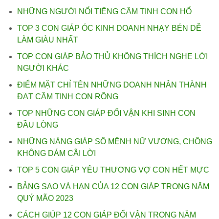
NHỮNG NGƯỜI NỔI TIẾNG CẦM TINH CON HỔ
TOP 3 CON GIÁP ÓC KINH DOANH NHẠY BÉN DỄ
LÀM GIÀU NHẤT
TOP CON GIÁP BẢO THỦ KHÔNG THÍCH NGHE LỜI
NGƯỜI KHÁC
ĐIỂM MẶT CHỈ TÊN NHỮNG DOANH NHÂN THÀNH
ĐẠT CẦM TINH CON RỒNG
TOP NHỮNG CON GIÁP ĐỔI VẬN KHI SINH CON
ĐẦU LÒNG
NHỮNG NÀNG GIÁP SỐ MỆNH NỮ VƯƠNG, CHỒNG
KHÔNG DÁM CÃI LỜI
TOP 5 CON GIÁP YÊU THƯƠNG VỢ CON HẾT MỰC
BẢNG SAO VÀ HẠN CỦA 12 CON GIÁP TRONG NĂM
QUÝ MÃO 2023
CÁCH GIÚP 12 CON GIÁP ĐỔI VẬN TRONG NĂM