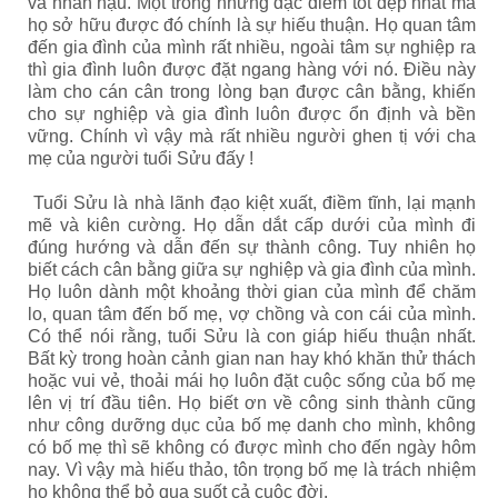
và nhân hậu. Một trong những đặc điểm tốt đẹp nhất mà
họ sở hữu được đó chính là sự hiếu thuận. Họ quan tâm
đến gia đình của mình rất nhiều, ngoài tâm sự nghiệp ra
thì gia đình luôn được đặt ngang hàng với nó. Điều này
làm cho cán cân trong lòng bạn được cân bằng, khiến
cho sự nghiệp và gia đình luôn được ổn định và bền
vững. Chính vì vậy mà rất nhiều người ghen tị với cha
mẹ của người tuổi Sửu đấy !
Tuổi Sửu là nhà lãnh đạo kiệt xuất, điềm tĩnh, lại mạnh
mẽ và kiên cường. Họ dẫn dắt cấp dưới của mình đi
đúng hướng và dẫn đến sự thành công. Tuy nhiên họ
biết cách cân bằng giữa sự nghiệp và gia đình của mình.
Họ luôn dành một khoảng thời gian của mình để chăm
lo, quan tâm đến bố mẹ, vợ chồng và con cái của mình.
Có thể nói rằng, tuổi Sửu là con giáp hiếu thuận nhất.
Bất kỳ trong hoàn cảnh gian nan hay khó khăn thử thách
hoặc vui vẻ, thoải mái họ luôn đặt cuộc sống của bố mẹ
lên vị trí đầu tiên. Họ biết ơn về công sinh thành cũng
như công dưỡng dục của bố mẹ danh cho mình, không
có bố mẹ thì sẽ không có được mình cho đến ngày hôm
nay. Vì vậy mà hiếu thảo, tôn trọng bố mẹ là trách nhiệm
họ không thể bỏ qua suốt cả cuộc đời.