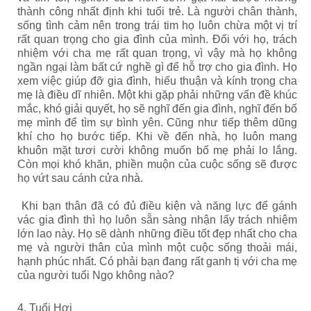
thành công nhất định khi tuổi trẻ. Là người chân thành,
sống tình cảm nên trong trái tim họ luôn chừa một vị trí
rất quan trọng cho gia đình của mình. Đối với họ, trách
nhiệm với cha mẹ rất quan trọng, vì vậy mà họ không
ngần ngại làm bất cứ nghề gì để hỗ trợ cho gia đình. Họ
xem việc giúp đỡ gia đình, hiếu thuận và kính trọng cha
mẹ là điều dĩ nhiên. Một khi gặp phải những vấn đề khúc
mắc, khó giải quyết, họ sẽ nghĩ đến gia đình, nghĩ đến bố
mẹ mình để tìm sự bình yên. Cũng như tiếp thêm dũng
khí cho họ bước tiếp. Khi về đến nhà, họ luôn mang
khuôn mặt tươi cười không muốn bố mẹ phải lo lắng.
Còn mọi khó khăn, phiền muộn của cuộc sống sẽ được
họ vứt sau cánh cửa nhà.
Khi bạn thân đã có đủ điều kiện và năng lực để gánh
vác gia đình thì họ luôn sẵn sàng nhận lấy trách nhiệm
lớn lao này. Họ sẽ dành những điều tốt đẹp nhất cho cha
mẹ và người thân của mình một cuộc sống thoải mái,
hạnh phúc nhất. Có phải bạn đang rất ganh tị với cha mẹ
của người tuổi Ngọ không nào?
4. Tuổi Hợi