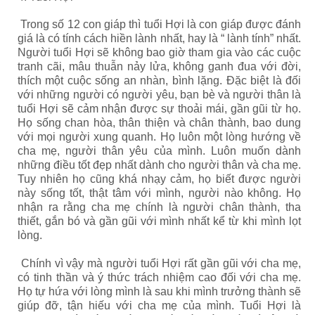
Trong số 12 con giáp thì tuổi Hợi là con giáp được đánh
giá là có tính cách hiền lành nhất, hay là “ lành tính” nhất.
Người tuổi Hợi sẽ không bao giờ tham gia vào các cuộc
tranh cãi, mâu thuẫn nảy lửa, không ganh đua với đời,
thích một cuộc sống an nhàn, bình lặng. Đặc biệt là đối
với những người có người yêu, bạn bè và người thân là
tuổi Hợi sẽ cảm nhận được sự thoải mái, gần gũi từ họ.
Họ sống chan hòa, thân thiện và chân thành, bao dung
với mọi người xung quanh. Họ luôn một lòng hướng về
cha mẹ, người thân yêu của mình. Luôn muốn dành
những điều tốt đẹp nhất dành cho người thân và cha mẹ.
Tuy nhiên họ cũng khá nhạy cảm, họ biết được người
này sống tốt, thật tâm với mình, người nào không. Họ
nhận ra rằng cha mẹ chính là người chân thành, tha
thiết, gắn bó và gần gũi với mình nhất kể từ khi mình lọt
lòng.
Chính vì vậy mà người tuổi Hợi rất gần gũi với cha mẹ,
có tinh thần và ý thức trách nhiệm cao đối với cha mẹ.
Họ tự hứa với lòng mình là sau khi mình trưởng thành sẽ
giúp đỡ, tận hiếu với cha mẹ của mình. Tuổi Hợi là