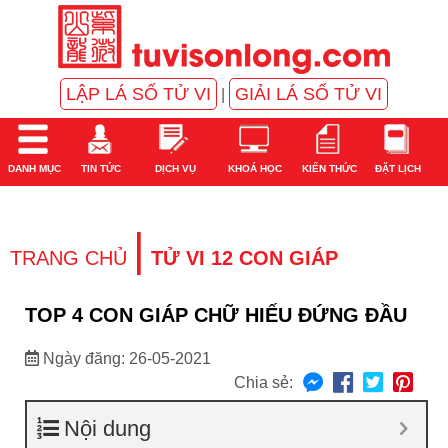
LẬP LÁ SỐ TỬ VI
GIẢI LÁ SỐ TỬ VI
|
DANH MỤC
TIN TỨC
DỊCH VỤ
KHOÁ HỌC
KIẾN THỨC
ĐẶT LỊCH
|
TRANG CHỦ
TỬ VI 12 CON GIÁP
TOP 4 CON GIÁP CHỮ HIẾU ĐỨNG ĐẦU
Ngày đăng: 26-05-2021
Chia sẻ:
Nội dung