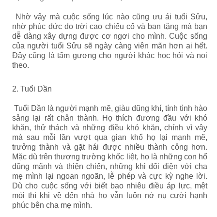
Nhờ vậy mà cuộc sống lúc nào cũng ưu ái tuổi Sửu,
nhờ phúc đức do trời cao chiếu cố và ban tặng mà bạn
dễ dàng xây dựng được cơ ngơi cho mình. Cuộc sống
của người tuổi Sửu sẽ ngày càng viên mãn hơn ai hết.
Đây cũng là tấm gương cho người khác học hỏi và noi
theo.
2. Tuổi Dần
Tuổi Dần là người mạnh mẽ, giàu dũng khí, tính tình hào
sảng lại rất chân thành. Họ thích đương đầu với khó
khăn, thử thách và những điều khó khăn, chính vì vậy
mà sau mỗi lần vượt qua gian khổ họ lại mạnh mẽ,
trưởng thành và gặt hái được nhiều thành công hơn.
Mặc dù trên thương trường khốc liệt, họ là những con hổ
dũng mãnh và thiện chiến, những khi đối diện với cha
mẹ mình lại ngoan ngoãn, lễ phép và cực kỳ nghe lời.
Dù cho cuộc sống với biết bao nhiêu điều áp lực, mệt
mỏi thì khi về đến nhà họ vẫn luôn nở nụ cười hạnh
phúc bên cha mẹ mình.