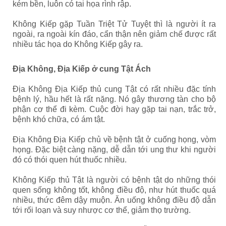
kém bền, luôn có tai họa rình rập.
Không Kiếp gặp Tuần Triệt Tử Tuyệt thì là người ít ra
ngoài, ra ngoài kín đáo, cẩn thận nên giảm chế được rất
nhiều tác họa do Không Kiếp gây ra.
Địa Không, Địa Kiếp ở cung Tật Ách
Địa Không Địa Kiếp thủ cung Tật có rất nhiều đặc tính
bệnh lý, hầu hết là rất nặng. Nó gây thương tàn cho bộ
phận cơ thể đi kèm. Cuộc đời hay gặp tai nạn, trắc trở,
bệnh khó chữa, có ám tật.
Địa Không Địa Kiếp chủ về bệnh tật ở cuống họng, vòm
họng. Đặc biệt càng nặng, dễ dẫn tới ung thư khi người
đó có thói quen hút thuốc nhiều.
Không Kiếp thủ Tật là người có bệnh tật do những thói
quen sống không tốt, không điều độ, như hút thuốc quá
nhiều, thức đêm dậy muộn. Ăn uống không điều độ dẫn
tới rối loạn và suy nhược cơ thể, giảm thọ trường.