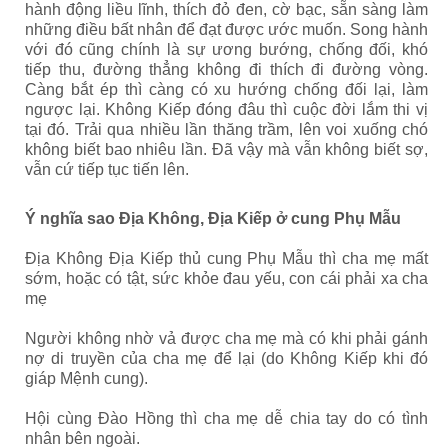
hành động liều lĩnh, thích đỏ đen, cờ bạc, sẵn sàng làm
những điều bất nhân để đạt được ước muốn. Song hành
với đó cũng chính là sự ương bướng, chống đối, khó
tiếp thu, đường thẳng không đi thích đi đường vòng.
Càng bắt ép thì càng có xu hướng chống đối lại, làm
ngược lại. Không Kiếp đóng đâu thì cuộc đời lắm thi vị
tại đó. Trải qua nhiều lần thăng trầm, lên voi xuống chó
không biết bao nhiêu lần. Đã vậy mà vẫn không biết sợ,
vẫn cứ tiếp tục tiến lên.
Ý nghĩa sao Địa Không, Địa Kiếp ở cung Phụ Mẫu
Địa Không Địa Kiếp thủ cung Phụ Mẫu thì cha mẹ mất
sớm, hoặc có tật, sức khỏe đau yếu, con cái phải xa cha
mẹ
Người không nhờ vả được cha mẹ mà có khi phải gánh
nợ di truyền của cha mẹ để lại (do Không Kiếp khi đó
giáp Mệnh cung).
Hội cùng Đào Hồng thì cha mẹ dễ chia tay do có tình
nhân bên ngoài.