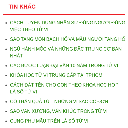
TIN KHÁC
CÁCH TUYỂN DỤNG NHÂN SỰ ĐÚNG NGƯỜI ĐÚNG
VIỆC THEO TỬ VI
SAO TANG MÔN BẠCH HỔ VÀ MẪU NGƯỜI TANG HỔ
NGŨ HÀNH MỘC VÀ NHỮNG ĐẶC TRƯNG CƠ BẢN
NHẤT
CÁC BƯỚC LUẬN ĐẠI VẬN 10 NĂM TRONG TỬ VI
KHÓA HỌC TỬ VI TRUNG CẤP TẠI TPHCM
CÁCH ĐẶT TÊN CHO CON THEO KHOA HỌC HỢP
LÁ SỐ TỬ VI
CÔ THẦN QUẢ TÚ – NHỮNG VÌ SAO CÔ ĐƠN
SAO VĂN XƯƠNG, VĂN KHÚC TRONG TỬ VI
CUNG PHỤ MẪU TRÊN LÁ SỐ TỬ VI