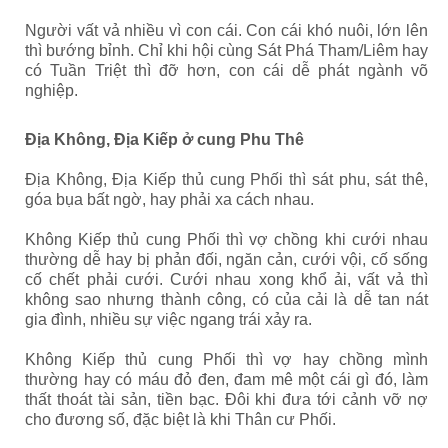
Người vất vả nhiều vì con cái. Con cái khó nuôi, lớn lên
thì bướng bỉnh. Chỉ khi hội cùng Sát Phá Tham/Liêm hay
có Tuần Triệt thì đỡ hơn, con cái dễ phát ngành võ
nghiệp.
Địa Không, Địa Kiếp ở cung Phu Thê
Địa Không, Địa Kiếp thủ cung Phối thì sát phu, sát thê,
góa bụa bất ngờ, hay phải xa cách nhau.
Không Kiếp thủ cung Phối thì vợ chồng khi cưới nhau
thường dễ hay bị phản đối, ngăn cản, cưới vội, cố sống
cố chết phải cưới. Cưới nhau xong khổ ải, vất vả thì
không sao nhưng thành công, có của cải là dễ tan nát
gia đình, nhiều sự việc ngang trái xảy ra.
Không Kiếp thủ cung Phối thì vợ hay chồng mình
thường hay có máu đỏ đen, đam mê một cái gì đó, làm
thất thoát tài sản, tiền bạc. Đôi khi đưa tới cảnh vỡ nợ
cho đương số, đặc biệt là khi Thân cư Phối.