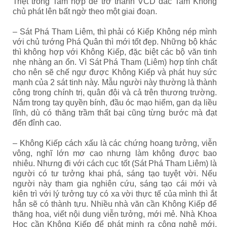
Triệt trong Tam hợp để trở thành VCD đắc Tam Không
chủ phát lên bất ngờ theo một giai đoạn.
– Sát Phá Tham Liêm, thì phải có Kiếp Không nép mình
với chủ tướng Phá Quân thì mới tốt đẹp. Những bộ khác
thì không hợp với Không Kiếp, đặc biệt các bộ văn tinh
nhẹ nhàng an ổn. Vì Sát Phá Tham (Liêm) hợp tính chất
cho nên sẽ chế ngự được Không Kiếp và phát huy sức
mạnh của 2 sát tinh này. Mẫu người này thường là thành
công trong chính trị, quân đội và cả trên thương trường.
Nắm trong tay quyền bính, đầu óc mạo hiểm, gan dạ liều
lĩnh, dù có thăng trầm thất bại cũng từng bước mà đạt
đến đỉnh cao.
– Không Kiếp cách xấu là các chứng hoang tưởng, viễn
vông, nghĩ lớn mơ cao nhưng làm không được bao
nhiêu. Nhưng đi với cách cục tốt (Sát Phá Tham Liêm) là
người có tư tưởng khai phá, sáng tạo tuyệt vời. Nếu
người này tham gia nghiên cứu, sáng tạo cái mới và
kiên trì với lý tưởng tuy có xa vời thực tế của mình thì ắt
hẳn sẽ có thành tựu. Nhiều nhà văn cần Không Kiếp để
thăng hoa, viết nội dung viễn tưởng, mới mẻ. Nhà Khoa
Học cần Không Kiếp để phát minh ra công nghệ mới.