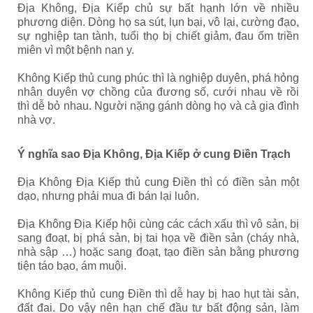
Địa Không, Địa Kiếp chủ sự bất hạnh lớn về nhiều
phương diện. Dòng họ sa sút, lụn bại, vô lại, cường đạo,
sự nghiệp tan tành, tuổi thọ bị chiết giảm, đau ốm triền
miên vì một bệnh nan y.
Không Kiếp thủ cung phúc thì là nghiệp duyên, phá hỏng
nhân duyên vợ chồng của đương số, cưới nhau về rồi
thì dễ bỏ nhau. Người nặng gánh dòng họ và cả gia đình
nhà vợ.
Ý nghĩa sao Địa Không, Địa Kiếp ở cung Điền Trạch
Địa Không Địa Kiếp thủ cung Điền thì có điền sản một
dạo, nhưng phải mua đi bán lại luôn.
Địa Không Địa Kiếp hội cùng các cách xấu thì vô sản, bị
sang đoạt, bị phá sản, bị tai họa về điền sản (cháy nhà,
nhà sập …) hoặc sang đoạt, tạo điền sản bằng phương
tiện táo bạo, ám muội.
Không Kiếp thủ cung Điền thì dễ hay bị hao hụt tài sản,
đất đai. Do vậy nên hạn chế đầu tư bất động sản, làm