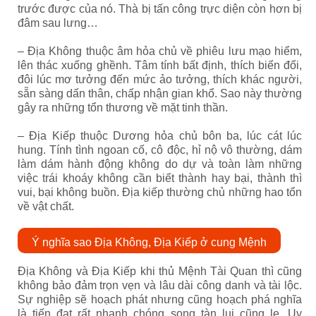
trước được của nó. Thà bị tấn công trực diện còn hơn bị
đâm sau lưng…
– Địa Không thuộc âm hỏa chủ về phiêu lưu mạo hiểm,
lên thác xuống ghềnh. Tâm tính bất định, thích biến đổi,
đôi lúc mơ tưởng đến mức ảo tưởng, thích khác người,
sẵn sàng dấn thân, chấp nhận gian khổ. Sao này thường
gây ra những tổn thương về mặt tinh thần.
– Địa Kiếp thuộc Dương hỏa chủ bôn ba, lúc cát lúc
hung. Tính tình ngoan cố, cô độc, hỉ nộ vô thường, dám
làm dám hành động không do dự và toàn làm những
việc trái khoáy không cần biết thành hay bại, thành thì
vui, bại không buồn. Địa kiếp thường chủ những hao tổn
về vật chất.
Ý nghĩa sao Địa Không, Địa Kiếp ở cung Mệnh
Địa Không và Địa Kiếp khi thủ Mệnh Tài Quan thì cũng
không bảo đảm trọn vẹn và lâu dài công danh và tài lộc.
Sự nghiệp sẽ hoạch phát nhưng cũng hoạch phá nghĩa
là tiến đạt rất nhanh chóng song tàn lụi cũng lẹ. Uy