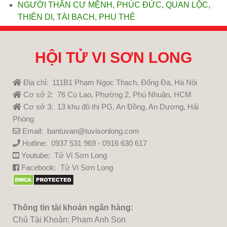
NGƯỜI THÂN CƯ MỆNH, PHÚC ĐỨC, QUAN LỘC,
THIÊN DI, TÀI BẠCH, PHU THÊ
HỘI TỬ VI SƠN LONG
Địa chỉ: 111B1 Phạm Ngọc Thạch, Đống Đa, Hà Nội
Cơ sở 2: 76 Cù Lao, Phường 2, Phú Nhuận, HCM
Cơ sở 3: 13 khu đô thị PG, An Đồng, An Dương, Hải
Phòng
Email: bantuvan@tuvisonlong.com
Hotline: 0937 531 969 - 0916 630 617
Youtube:
Tử Vi Sơn Long
Facebook:
Tử Vi Sơn Long
Thông tin tài khoản ngân hàng:
Chủ Tài Khoản: Pham Anh Son