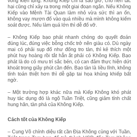
vòng kiện tụng. Không Kiếp chỉ là sao giờ, cho nên tác
hại cũng chỉ xảy ra trong một giai đoạn ngắn.
Nếu Không
Kiếp vào Mệnh Tài Quan làm nhỏ vừa sức thì an ổn,
không vay mượn đổ vào quá nhiều mà mình không kiểm
soát được. Nếu làm quá lớn thì dễ đổ vỡ.
– Không Kiếp bạo phát nhanh chóng do quyết đoán
đúng lúc, đúng việc bỗng chốc trở nên giàu có. Dù ngày
mai có phải sụp đổ như đống tro tàn, thì kẻ thích một
phút huy hoàng rồi tắt hẳn ắt phải có Không Kiếp. Bạo
phát là do có mưu trí sắc bén, có can đảm thực hiện dứt
khoát trong giây phút cần đến. Bạo tàn là liều lĩnh, không
tính toán thiệt hơn thì dễ gặp tai họa khủng khiếp bất
ngờ.
– Một trường hợp khác nữa mà Kiếp Không khó phát
huy tác dụng đó là ngộ Tuần Triệt, cũng giảm tính chất
hung hãn, tàn phá của Không Kiếp.
Cách tốt của Không Kiếp
– Cung Vô chính diệu rất cần Địa Không cùng với Tuần,