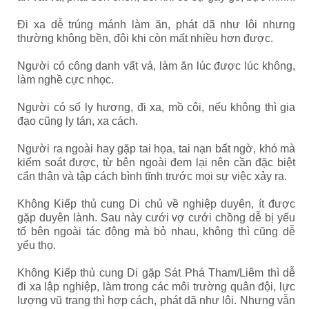
Đi xa dễ trúng mánh làm ăn, phát dã như lôi nhưng
thường không bền, đôi khi còn mất nhiều hơn được.
Người có công danh vất vả, làm ăn lúc được lúc không,
làm nghề cực nhọc.
Người có số ly hương, đi xa, mồ côi, nếu không thì gia
đạo cũng ly tán, xa cách.
Người ra ngoài hay gặp tai họa, tai nạn bất ngờ, khó mà
kiểm soát được, từ bên ngoài đem lại nên cần đặc biệt
cẩn thận và tập cách bình tĩnh trước mọi sự việc xảy ra.
Không Kiếp thủ cung Di chủ về nghiệp duyên, ít được
gặp duyên lành. Sau này cưới vợ cưới chồng dễ bị yếu
tố bên ngoài tác động mà bỏ nhau, không thì cũng dễ
yểu thọ.
Không Kiếp thủ cung Di gặp Sát Phá Tham/Liêm thì dễ
đi xa lập nghiệp, làm trong các môi trường quân đội, lực
lượng vũ trang thì hợp cách, phát dã như lôi. Nhưng vẫn