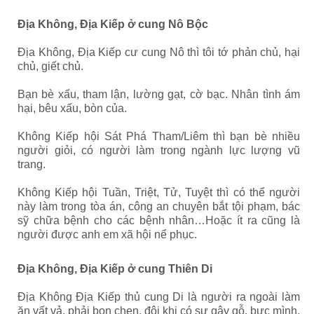
Địa Không, Địa Kiếp ở cung Nô Bộc
Địa Không, Địa Kiếp cư cung Nô thì tôi tớ phản chủ, hại
chủ, giết chủ.
Bạn bè xấu, tham lận, lường gạt, cờ bạc. Nhân tình ám
hại, bêu xấu, bòn của.
Không Kiếp hội Sát Phá Tham/Liêm thì bạn bè nhiều
người giỏi, có người làm trong ngành lực lượng vũ
trang.
Không Kiếp hội Tuần, Triệt, Tử, Tuyệt thì có thể người
này làm trong tòa án, công an chuyên bắt tội phạm, bác
sỹ chữa bệnh cho các bệnh nhân…Hoặc ít ra cũng là
người được anh em xã hội nể phục.
Địa Không, Địa Kiếp ở cung Thiên Di
Địa Không Địa Kiếp thủ cung Di là người ra ngoài làm
ăn vất vả, phải bon chen, đôi khi có sự gây gỗ, bực mình.