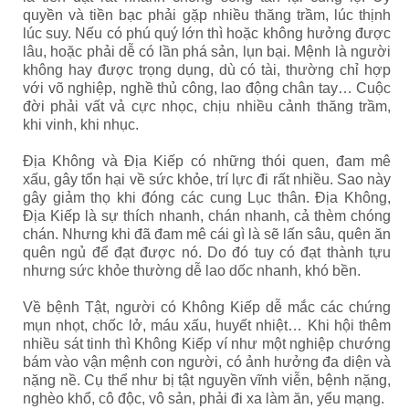
quyền và tiền bạc phải gặp nhiều thăng trầm, lúc thịnh
lúc suy. Nếu có phú quý lớn thì hoặc không hưởng được
lâu, hoặc phải dễ có lần phá sản, lụn bại.
Mệnh là người
không hay được trọng dụng, dù có tài, thường chỉ hợp
với võ nghiệp, nghề thủ công, lao động chân tay…
Cuộc
đời phải vất vả cực nhọc, chịu nhiều cảnh thăng trầm,
khi vinh, khi nhục.
Địa Không và Địa Kiếp có những thói quen, đam mê
xấu, gây tổn hại về sức khỏe, trí lực đi rất nhiều. Sao này
gây giảm thọ khi đóng các cung Lục thân. Địa Không,
Địa Kiếp là sự thích nhanh, chán nhanh, cả thèm chóng
chán. Nhưng khi đã đam mê cái gì là sẽ lấn sâu, quên ăn
quên ngủ để đạt được nó. Do đó tuy có đạt thành tựu
nhưng sức khỏe thường dễ lao dốc nhanh, khó bền.
Về bệnh Tật, người có Không Kiếp dễ mắc các chứng
mụn nhọt, chốc lở, máu xấu, huyết nhiệt… Khi hội thêm
nhiều sát tinh thì Không Kiếp ví như một nghiệp chướng
bám vào vận mệnh con người, có ảnh hưởng đa diện và
nặng nề. Cụ thể như bị tật nguyền vĩnh viễn, bệnh nặng,
nghèo khổ, cô độc, vô sản, phải đi xa làm ăn, yểu mạng.