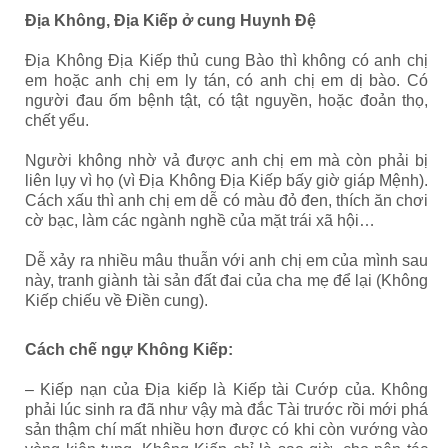
Địa Không, Địa Kiếp ở cung Huynh Đệ
Địa Không Địa Kiếp thủ cung Bào thì không có anh chị
em hoặc anh chị em ly tán, có anh chị em dị bào. Có
người đau ốm bệnh tật, có tật nguyền, hoặc đoản thọ,
chết yểu.
Người không nhờ vả được anh chị em mà còn phải bị
liên lụy vì họ (vì Địa Không Địa Kiếp bấy giờ giáp Mệnh).
Cách xấu thì anh chị em dễ có màu đỏ đen, thích ăn chơi
cờ bạc, làm các ngành nghề của mặt trái xã hội…
Dễ xảy ra nhiều mâu thuẫn với anh chị em của mình sau
này, tranh giành tài sản đất đai của cha mẹ để lại (Không
Kiếp chiếu về Điền cung).
Cách chế ngự Không Kiếp:
–
Kiếp nạn của Địa kiếp là Kiếp tài Cướp của. Không
phải lúc sinh ra đã như vậy mà đắc Tài trước rồi mới phá
sản thậm chí mất nhiều hơn được có khi còn vướng vào