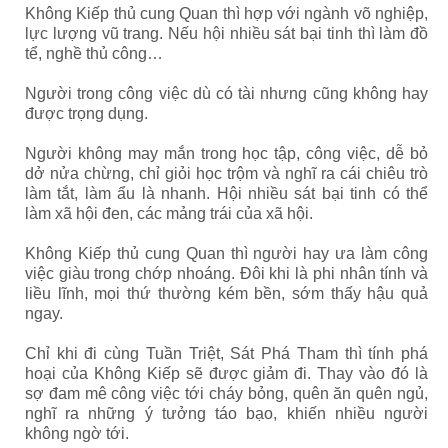
Không Kiếp thủ cung Quan thì hợp với ngành võ nghiệp,
lực lượng vũ trang. Nếu hội nhiều sát bại tinh thì làm đồ
tể, nghề thủ công…
Người trong công việc dù có tài nhưng cũng không hay
được trọng dụng.
Người không may mắn trong học tập, công việc, dễ bỏ
dở nửa chừng, chỉ giỏi học trộm và nghĩ ra cái chiêu trò
làm tắt, làm ẩu là nhanh. Hội nhiều sát bại tinh có thể
làm xã hội đen, các mảng trái của xã hội.
Không Kiếp thủ cung Quan thì người hay ưa làm công
việc giàu trong chớp nhoáng. Đôi khi là phi nhân tính và
liều lĩnh, mọi thứ thường kém bền, sớm thấy hậu quả
ngay.
Chỉ khi đi cùng Tuần Triệt, Sát Phá Tham thì tính phá
hoại của Không Kiếp sẽ được giảm đi. Thay vào đó là
sợ đam mê công việc tới cháy bỏng, quên ăn quên ngủ,
nghĩ ra những ý tưởng táo bạo, khiến nhiều người
không ngờ tới.