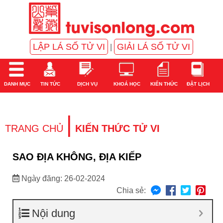
LẬP LÁ SỐ TỬ VI
GIẢI LÁ SỐ TỬ VI
|
DANH MỤC
TIN TỨC
DỊCH VỤ
KHOÁ HỌC
KIẾN THỨC
ĐẶT LỊCH
|
TRANG CHỦ
KIẾN THỨC TỬ VI
SAO ĐỊA KHÔNG, ĐỊA KIẾP
Ngày đăng: 26-02-2024
Chia sẻ:
Nội dung