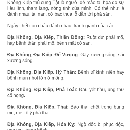
Không Kiếp thủ cung Tật là người dễ mắc tai họa do sự
liều lĩnh, tham lang, nóng tính của mình. Có thể như là
đánh nhau, tai nạn, cờ bạc thua lỗ dẫn tới phá sản.
Ngày chết con cháu đánh nhau, tranh giành của cải.
Địa Không, Địa Kiếp, Thiên Đồng:
Ruột dư phải mổ,
hay bệnh thận phải mổ, bệnh mật có sạn.
Địa Không, Địa Kiếp, Đế Vượng:
Gãy xương sống, sái
xương sống.
Địa Không, Địa Kiếp, Hỷ Thần:
Bệnh trĩ kinh niên hay
bệnh mụn nhọt lớn ở mông.
Địa Không, Địa Kiếp, Phá Toái:
Đau yết hầu, ung thư
cổ họng.
Địa Không, Địa Kiếp, Thai:
Bào thai chết trong bụng
mẹ, mẹ cố ý phá thai.
Địa Không, Địa Kiếp, Hóa Kỵ:
Ngộ độc bị phục độc,