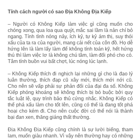
Tính cách người có sao Địa Không Địa Kiếp
– Người có Không Kiếp làm việc gì cũng muốn cho
chóng xong, qua loa qua quýt, mắc sai lầm là nản chí bỏ
ngang. Tính tình nóng nảy, ích kỷ, tự kỷ ám thị, suy thói
xấu của ta ra của người, mang cái nết của côn đồ. Họ dễ
hứng lên là làm lấy làm để không tính toán kỹ, hết hứng
thú thì làm việc lơ là không chú tâm, làm đối phó cho có.
Tâm tính buồn vui bất chợt, lúc nóng lúc lạnh.
– Không Kiếp thích đi nghịch lại những gì cho là đạo lý
luân thường, thích đạp cũ xây mới, thích mới nới cũ.
Cho nên sẽ vấp phải sự phản đối của đại đa số. Không
Kiếp phóng khoáng sẽ không thích bị bó buộc bởi quy
tắc luật lệ, quy trình bảo thủ cứng nhắc. Không Kiếp có
thể phá xấu làm cho tốt lên, cũng có thể là đang tốt phá
hoại cho kém đi. Cho nên cuộc đời có thể nói là thành
bại đan xen, thăng giáng thất thường.
Địa Không Địa Kiếp cũng chính là sự lười biếng, tham
lam, muốn giàu nhanh. Vì vậy nên thường hay có những