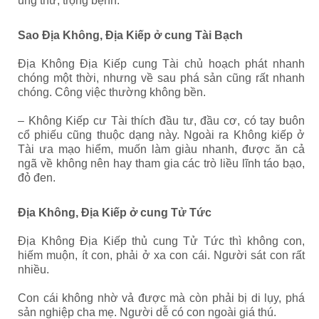
ung thư, trọng bệnh.
Sao Địa Không, Địa Kiếp ở cung Tài Bạch
Địa Không Địa Kiếp cung Tài chủ hoạch phát nhanh
chóng một thời, nhưng về sau phá sản cũng rất nhanh
chóng. C
ông việc thường không bền.
– Không Kiếp cư Tài thích đầu tư, đầu cơ, có tay buôn
cổ phiếu cũng thuộc dạng này. Ngoài ra Không kiếp ở
Tài ưa mạo hiểm, muốn làm giàu nhanh, được ăn cả
ngã về không nên hay tham gia các trò liều lĩnh táo bạo,
đỏ đen.
Địa Không, Địa Kiếp ở cung Tử Tức
Địa Không Địa Kiếp thủ cung Tử Tức thì không con,
hiếm muộn, ít con, phải ở xa con cái. Người sát con rất
nhiều.
Con cái không nhờ vả được mà còn phải bị di lụy, phá
sản nghiệp cha mẹ. Người dễ có con ngoài giá thú.