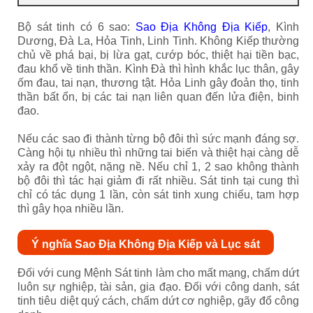
Bộ sát tinh có 6 sao:
Sao Địa Không Địa Kiếp
,
Kình
Dương, Đà La, Hỏa Tinh, Linh Tinh.
Không Kiếp thường
chủ về phá bại, bị lừa gạt, cướp bóc, thiệt hại tiền bạc,
đau khổ về tinh thần. Kình Đà thì hình khắc lục thân, gây
ốm đau, tai nạn, thương tật. Hỏa Linh gây đoản thọ, tinh
thần bất ổn, bị các tai nạn liên quan đến lửa điện, binh
đao.
Nếu các sao đi thành từng bộ đôi thì sức mạnh đáng sợ.
Càng hội tụ nhiều thì những tai biến và thiệt hại càng dễ
xảy ra đột ngột, nặng nề. Nếu chỉ 1, 2 sao không thành
bộ đôi thì tác hại giảm đi rất nhiều. Sát tinh tại cung thì
chỉ có tác dụng 1 lần, còn sát tinh xung chiếu, tam hợp
thì gây họa nhiều lần.
Ý nghĩa Sao Địa Không Địa Kiếp và Lục sát
Đối với cung Mệnh Sát tinh làm cho mất mạng, chấm dứt
luôn sự nghiệp, tài sản, gia đạo. Đối với công danh, sát
tinh tiêu diệt quý cách, chấm dứt cơ nghiệp, gãy đổ công