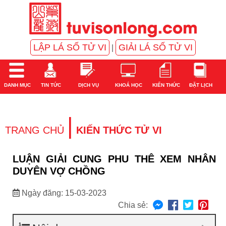
LẬP LÁ SỐ TỬ VI
GIẢI LÁ SỐ TỬ VI
|
DANH MỤC
TIN TỨC
DỊCH VỤ
KHOÁ HỌC
KIẾN THỨC
ĐẶT LỊCH
|
TRANG CHỦ
KIẾN THỨC TỬ VI
LUẬN GIẢI CUNG PHU THÊ XEM NHÂN
DUYÊN VỢ CHỒNG
Ngày đăng: 15-03-2023
Chia sẻ: