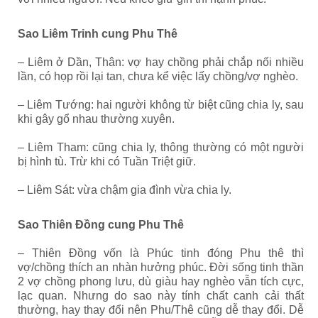
Sao Liêm Trinh cung Phu Thê
– Liêm ở Dần, Thân: vợ hay chồng phải chắp nối nhiều
lần, có họp rồi lại tan, chưa kể việc lấy chồng/vợ nghèo.
– Liêm Tướng: hai người không từ biệt cũng chia ly, sau
khi gây gổ nhau thường xuyên.
– Liêm Tham: cũng chia ly, thông thường có một người
bị hình tù. Trừ khi có Tuần Triệt giữ.
– Liêm Sát: vừa chậm gia đình vừa chia ly.
Sao Thiên Đồng cung Phu Thê
– Thiên Đồng vốn là Phúc tinh đóng Phu thê thì
vợ/chồng thích an nhàn hưởng phúc. Đời sống tinh thần
2 vợ chồng phong lưu, dù giàu hay nghèo vẫn tích cực,
lạc quan. Nhưng do sao này tính chất canh cải thất
thường, hay thay đổi nên Phu/Thê cũng dễ thay đổi. Dễ