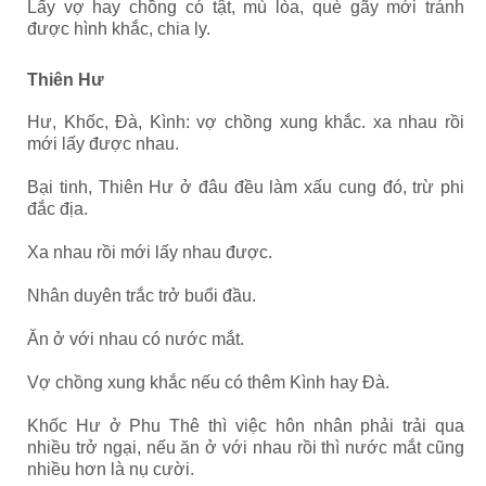
Lấy vợ hay chồng có tật, mù lòa, què gãy mới tránh
được hình khắc, chia ly.
Thiên Hư
Hư, Khốc, Đà, Kình: vợ chồng xung khắc. xa nhau rồi
mới lấy được nhau.
Bại tinh, Thiên Hư ở đâu đều làm xấu cung đó, trừ phi
đắc địa.
Xa nhau rồi mới lấy nhau được.
Nhân duyên trắc trở buổi đầu.
Ăn ở với nhau có nước mắt.
Vợ chồng xung khắc nếu có thêm Kình hay Đà.
Khốc Hư ở Phu Thê thì việc hôn nhân phải trải qua
nhiều trở ngại, nếu ăn ở với nhau rồi thì nước mắt cũng
nhiều hơn là nụ cười.