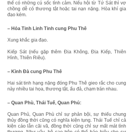
thể có những cú sốc tình cảm. Nếu hội từ Tứ Sát thì vợ
chồng dễ có thương tật hoặc tai nạn nặng. Hòa khí gia
đạo kém.
– Hỏa Tinh Linh Tinh cung Phu Thê
Xung khắc gia đạo.
Kiếp Sát (nếu gặp thêm Địa Không, Địa Kiếp, Thiên
Hình, Thiên Riêu).
– Kình Đà cung Phu Thê
Hai sát tinh hạng nặng đóng Phu Thê gieo rắc cho cung
này nhiều tai họa, thương tật, ẩu đả, chạm trán nhau.
– Quan Phù, Thái Tuế, Quan Phủ:
Quan Phủ, Quan Phù chỉ sự phản bội, sự thiếu chung
thủy đồng thời cũng có nghĩa kiện tụng. Thái Tuế chỉ cả
kiện cáo lẫn cãi vã, đồng thời cũng chỉ sự mất mát tình
thương. Như vậy, bộ sao trên có thể báo hiệu cho sự