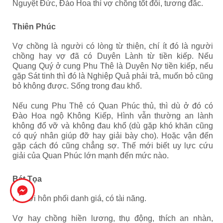
Nguyệt Đức, Đào Hoa thì vợ chồng tốt đôi, tương đắc.
Thiên Phúc
Vợ chồng là người có lòng từ thiện, chí ít đó là người
chồng hay vợ đã có Duyên Lành từ tiền kiếp. Nếu
Quang Quý ở cung Phu Thê là Duyên Nợ tiền kiếp, nếu
gặp Sát tinh thì đó là Nghiệp Quả phải trả, muốn bỏ cũng
bỏ không được. Sống trong đau khổ.
Nếu cung Phu Thê có Quan Phúc thủ, thì dù ở đó có
Đào Hoa ngộ Không Kiếp, Hình vẫn thường an lành
không đổ vỡ và không đau khổ (dù gặp khó khăn cũng
có quý nhân giúp đỡ hay giải bày cho). Hoặc vận đến
gặp cách đó cũng chẳng sợ. Thế mới biết uy lực cứu
giải của Quan Phúc lớn mạnh đến mức nào.
Bát Tọa
Người hôn phối danh giá, có tài năng.
Vợ hay chồng hiền lương, thụ động, thích an nhàn,