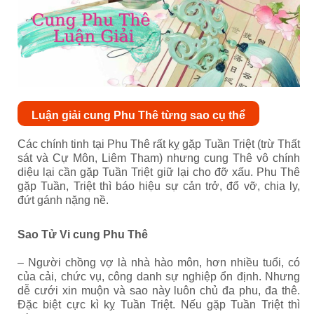
Luận giải cung Phu Thê từng sao cụ thể
Các chính tinh tại Phu Thê rất kỵ gặp Tuần Triệt (trừ Thất
sát và Cự Môn, Liêm Tham) nhưng cung Thê vô chính
diệu lại cần gặp Tuần Triệt giữ lại cho đỡ xấu. Phu Thê
gặp Tuần, Triệt thì báo hiệu sự cản trở, đổ vỡ, chia ly,
đứt gánh nặng nề.
Sao Tử Vi cung Phu Thê
– Người chồng vợ là nhà hào môn, hơn nhiều tuổi, có
của cải, chức vụ, công danh sự nghiệp ổn định. Nhưng
dễ cưới xin muộn và sao này luôn chủ đa phu, đa thê.
Đặc biệt cực kì kỵ Tuần Triệt. Nếu gặp Tuần Triệt thì