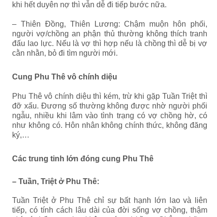
khi hết duyên nợ thì vẫn dễ đi tiếp bước nữa.
– Thiên Đồng, Thiên Lương: Chậm muộn hôn phối,
người vợ/chồng an phận thủ thường không thích tranh
đấu lao lực. Nếu là vợ thì hợp nếu là chồng thì dễ bị vợ
cằn nhằn, bỏ đi tìm người mới.
Cung Phu Thê vô chính diệu
Phu Thê vô chính diệu thì kém, trừ khi gặp Tuần Triệt thì
đỡ xấu. Đương số thường không được nhờ người phối
ngẫu, nhiều khi lâm vào tình trạng có vợ chồng hờ, có
như không có. Hôn nhân không chính thức, không đăng
ký,…
Các trung tinh lớn đóng cung Phu Thê
– Tuần, Triệt ở Phu Thê:
Tuần Triệt ở Phu Thê chỉ sự bất hạnh lớn lao và liên
tiếp, có tính cách lâu dài của đời sống vợ chồng, thậm