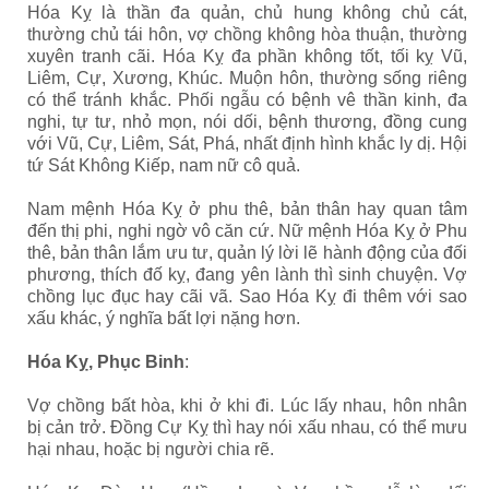
Hóa Kỵ là thần đa quản, chủ hung không chủ cát,
thường chủ tái hôn, vợ chồng không hòa thuận, thường
xuyên tranh cãi. Hóa Kỵ đa phần không tốt, tối kỵ Vũ,
Liêm, Cự, Xương, Khúc. Muộn hôn, thường sống riêng
có thể tránh khắc. Phối ngẫu có bệnh vê thần kinh, đa
nghi, tự tư, nhỏ mọn, nói dối, bệnh thương, đồng cung
với Vũ, Cự, Liêm, Sát, Phá, nhất định hình khắc ly dị. Hội
tứ Sát Không Kiếp, nam nữ cô quả.
Nam mệnh Hóa Kỵ ở phu thê, bản thân hay quan tâm
đến thị phi, nghi ngờ vô căn cứ. Nữ mệnh Hóa Kỵ ở Phu
thê, bản thân lắm ưu tư, quản lý lời lẽ hành động của đối
phương, thích đố kỵ, đang yên lành thì sinh chuyện. Vợ
chồng lục đục hay cãi vã. Sao Hóa Kỵ đi thêm với sao
xấu khác, ý nghĩa bất lợi nặng hơn.
Hóa Kỵ, Phục Binh
:
Vợ chồng bất hòa, khi ở khi đi. Lúc lấy nhau, hôn nhân
bị cản trở. Đồng Cự Kỵ thì hay nói xấu nhau, có thể mưu
hại nhau, hoặc bị người chia rẽ.