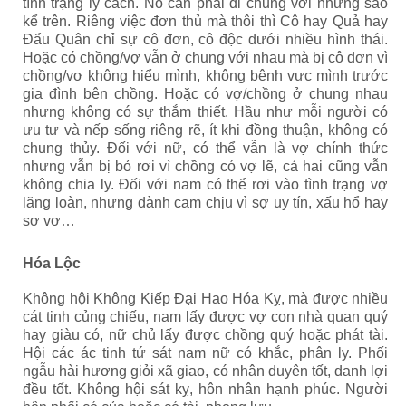
tình trạng ly cách. Nó cần phải đi chung với những sao
kể trên. Riêng việc đơn thủ mà thôi thì Cô hay Quả hay
Đẩu Quân chỉ sự cô đơn, cô độc dưới nhiều hình thái.
Hoặc có chồng/vợ vẫn ở chung với nhau mà bị cô đơn vì
chồng/vợ không hiểu mình, không bệnh vực mình trước
gia đình bên chồng. Hoặc có vợ/chồng ở chung nhau
nhưng không có sự thắm thiết. Hầu như mỗi người có
ưu tư và nếp sống riêng rẽ, ít khi đồng thuận, không có
chung thủy. Đối với nữ, có thể vẫn là vợ chính thức
nhưng vẫn bị bỏ rơi vì chồng có vợ lẽ, cả hai cũng vẫn
không chia ly. Đối với nam có thể rơi vào tình trạng vợ
lăng loàn, nhưng đành cam chịu vì sợ uy tín, xấu hổ hay
sợ vợ…
Hóa Lộc
Không hội Không Kiếp Đại Hao Hóa Kỵ, mà được nhiều
cát tinh củng chiếu, nam lấy được vợ con nhà quan quý
hay giàu có, nữ chủ lấy được chồng quý hoặc phát tài.
Hội các ác tinh tứ sát nam nữ có khắc, phân ly. Phối
ngẫu hài hương giỏi xã giao, có nhân duyên tốt, danh lợi
đều tốt. Không hội sát kỵ, hôn nhân hạnh phúc. Người