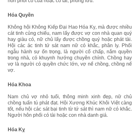
hôn phối có của hoặc có tài, phong lưu.
Hóa Quyền
Không hội Không Kiếp Đại Hao Hóa Kỵ, mà được nhiều
cát tinh củng chiếu, nam lấy được vợ con nhà quan quý
hay giàu có, nữ chủ lấy được chồng quý hoặc phát tài.
Hội các ác tinh tứ sát nam nữ có khắc, phân ly. Phối
ngẫu hành sự ổn trọng, là người cố chấp, nắm quyền
trong nhà, có khuynh hướng chuyên chính. Chồng hay
vợ là người có quyền chức lớn, vợ nể chồng, chồng nể
vợ.
Hóa Khoa
Nam chủ vợ nhỏ tuổi, thông minh xinh đẹp, nữ chủ
chồng tuấn tú phát đạt. Hội Xương Khúc Khôi Việt càng
tốt, nếu hội các sát bại tinh từ tứ sát thì nam nữ có khắc.
Người hôn phối có tài hoặc con nhà danh giá.
Hóa Kỵ