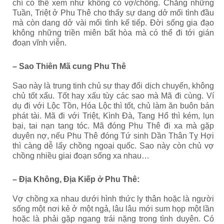
chí có thể xem như không có vợ/chồng. Chẳng những
Tuần, Triệt ở Phu Thê cho thấy sự dang dở mối tình đầu
mà còn dang dở vài mối tình kế tiếp. Đời sống gia đạo
không những triền miên bất hòa mà có thể đi tới gián
đoạn vĩnh viễn.
– Sao Thiên Mã cung Phu Thê
Sao này là trung tinh chủ sự thay đổi dịch chuyển, không
chủ tốt xấu. Tốt hay xấu tùy các sao mà Mã đi cùng. Ví
dụ đi với Lộc Tồn, Hóa Lộc thì tốt, chủ làm ăn buôn bán
phát tài. Mã đi với Triệt, Kình Đà, Tang Hổ thì kém, lụn
bại, tai nạn tang tóc. Mã đóng Phu Thê đi xa mà gặp
duyên nợ, nếu Phu Thê đóng Tứ sinh Dần Thân Tỵ Hợi
thì càng dễ lấy chồng ngoại quốc. Sao này còn chủ vợ
chồng nhiều giai đoạn sống xa nhau…
– Địa Không, Địa Kiếp ở Phu Thê:
Vợ chồng xa nhau dưới hình thức ly thân hoặc là người
sống một nơi kẻ ở một ngả, lâu lâu mới sum họp một lần
hoặc là phải gặp ngang trái nặng trong tình duyên. Có