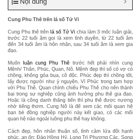
Nội dung
Cung Phu Thê trên lá số Tử Vi
Cung Phu thê trên
lá số Tử Vi
chia làm 3 mốc luận giải,
trước 22 tuổi âm gọi là xem tình duyên, từ 22 tuổi âm
đến 34 tuổi âm là hôn nhân, sau 34 tuổi âm là xem gia
đạo.
Muốn
luận cung Phu Thê
trước hết phải nhìn cung
Mệnh/ Thân, Phúc, Quan, Nô. Mệnh đẹp thì số có vợ có
chồng, không góa bụa, cô độc. Phúc đẹp thì chồng tốt,
lấy được người như ý nguyện. Vì Phúc trong tam hợp
với Phu Thê. Quan chính chiếu Phu Thê cho nên thành
bại trong sự nghiệp cũng ảnh hưởng phu thê gia đạo.
Hoặc là công danh thăng tiến thì phu thê được nương
nhờ tiếng thơm. Cung Nô là để xem các mối quan hệ
bạn bè đồng nghiệp người này kết giao, có các mối
quan hệ nào ngoài luồng phu thê hay không.
Cách đẹp, hôn nhân thuận số, tình cảm lứa đôi hạnh
phúc, an ổn: Đào Hồng Hỷ, Long Trì Phượng Các, Song