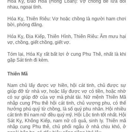
Hóa Kỵ, Đào Hoa (Hồng Loan): Vợ chồng dễ lừa dối
nhau, ngoại tình.
Hóa Kỵ, Thiên Riêu: Vợ hoặc chồng là người ham chơi
bời, phóng đãng.
Hóa Kỵ, Địa Kiếp, Thiên Hình, Thiên Riêu: Âm mưu hại
vợ, chồng, giết chồng, giết vợ.
Tóm lại, Hóa Kỵ rất bất lợi ở cung Phu Thê, nhất là khi
gặp Sát tinh đi kèm.
Thiên Mã
Nam chủ lấy được vợ hiền, hội cát tinh, chủ được sự
giúp đỡ từ nhà vợ, hoặc lấy được vợ có tiền, hoặc nhờ
có sự giúp đỡ của vợ mà phát tài. Nữ mệnh Thiên Mã
nhập cung Phu thê hội cát tinh, chủ vượng phu, có thể
hưởng phú quý từ chồng, là số quý phu nhân. Hội nhiều
cát tinh thì nam nữ đều quý mỹ. Hội Lộc tinh tốt nhất. Hội
Sát Kỵ, Không Kiếp, nam nữ cô quả, sinh ly. Thiên mã
nhập cung Phu thê, chủ phối ngẫu ở nhà chịu khó, ở