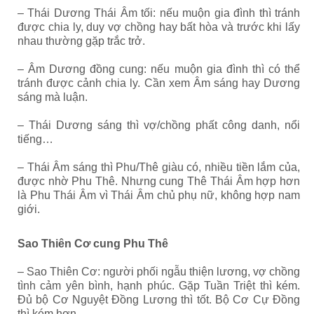
– Thái Dương Thái Âm tối: nếu muộn gia đình thì tránh
được chia ly, duy vợ chồng hay bất hòa và trước khi lấy
nhau thường gặp trắc trở.
– Âm Dương đồng cung: nếu muộn gia đình thì có thể
tránh được cảnh chia ly. Cần xem Âm sáng hay Dương
sáng mà luận.
– Thái Dương sáng thì vợ/chồng phất công danh, nổi
tiếng…
– Thái Âm sáng thì Phu/Thê giàu có, nhiều tiền lắm của,
được nhờ Phu Thê. Nhưng cung Thê Thái Âm hợp hơn
là Phu Thái Âm vì Thái Âm chủ phụ nữ, không hợp nam
giới.
Sao Thiên Cơ cung Phu Thê
– Sao Thiên Cơ: người phối ngẫu thiện lương, vợ chồng
tình cảm yên bình, hạnh phúc. Gặp Tuần Triệt thì kém.
Đủ bộ Cơ Nguyệt Đồng Lương thì tốt. Bộ Cơ Cự Đồng
thì kém hơn.