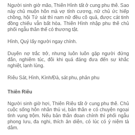
Người sinh giờ mão, Thiên Hình tất ở cung phu thê. Sao
này chủ muộn hôn mà vợ tính cương, nữ chủ ức hiếp
chồng, hội Tứ sát thì nam nữ đều cô quả, được cát tinh
đồng chiếu vẫn bất hòa. Thiên Hình nhập phu thê chủ
phối ngẫu thân thể có thương tật.
Hình, Quý lấy người ngay chính.
Duyên nợ trắc trở, nhưng luôn luôn gặp người đứng
đắn, nghiêm túc, đôi khi quá đáng đưa đến sự khắc
nghiệt, lạnh lùng.
Riêu Sát, Hình, Kình/Đà, sát phu, phản phu
Thiên Riêu
Người sinh giờ hợi, Thiên Riêu tất ở cung phu thê. Chủ
cuộc sống hôn nhân thú vị, bản thân e có chuyện ngoại
tình vụng trộm. Nếu bản thân đoan chính thì phối ngẫu
phong lưu, đa nghi, thích ăn diện, có lúc có ý niệm tà
dâm.