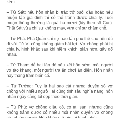
kém.
– Tử Sát:
nếu hôn nhân bị trắc trở buổi đầu hoặc nếu
muộn lập gia đình thì có thể tránh được chia ly. Tuổi
muộn thông thường là quá ba mươi (tùy theo số Cục).
Thất Sát vừa chỉ sự không may, vừa chỉ sự chậm chễ.
– Tử Phá: Phá Quân chỉ sự hao tán phu thê cho nên dù
đi với Tử Vi cũng không giảm bất lợi. Vợ chồng phải bị
chia ly, hình khắc sau khi hiềm khích, giận hờn, gây gổ
nhau.
– Tử Tham: dễ hai lần đò nếu kết hôn sớm, một người
vợ tào khang, một người ưa ăn chơi ăn diện. Hôn nhân
hay thăng trầm biến cố.
– Tử Tướng: Tuy là hai sao cát nhưng duyên số vợ
chồng với nhiều người, ai cũng tình sâu nghĩa nặng, hôn
nhân ngày càng tốt đẹp theo thời gian.
– Tử Phủ: vợ chồng giàu có, có tài sản, nhưng cũng
không tránh được có nhiều mối nhân duyên vợ chồng
với nhiều người. Nếu khéo giữ gìn thì hạnh phúc.