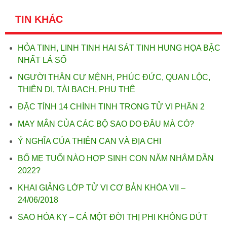
TIN KHÁC
HỎA TINH, LINH TINH HAI SÁT TINH HUNG HỌA BẬC
NHẤT LÁ SỐ
NGƯỜI THÂN CƯ MỆNH, PHÚC ĐỨC, QUAN LỘC,
THIÊN DI, TÀI BẠCH, PHU THÊ
ĐẶC TÍNH 14 CHÍNH TINH TRONG TỬ VI PHẦN 2
MAY MẮN CỦA CÁC BỘ SAO DO ĐÂU MÀ CÓ?
Ý NGHĨA CỦA THIÊN CAN VÀ ĐỊA CHI
BỐ MẸ TUỔI NÀO HỢP SINH CON NĂM NHÂM DẦN
2022?
KHAI GIẢNG LỚP TỬ VI CƠ BẢN KHÓA VII –
24/06/2018
SAO HÓA KỴ – CẢ MỘT ĐỜI THỊ PHI KHÔNG DỨT