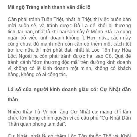
Mã ngộ Tràng sinh thanh vân đắc lộ
Cần phải tránh Tuần Triệt, nhất là Triệt, thì việc buôn bán
mời suôn sẻ, và tránh được Đà La để khỏi bị thương
tích, tai nạn, nhất là khi hai sao này ở Mệnh. Đà La cũng
ngăn trở việc kinh doanh không ít. Hơn nữa, cách này
cũng chưa đủ mạnh nên còn cần có thêm một cách tốt
trợ lực nữa thì mới phát đạt, nhất là Lộc Tồn hay Hóa
Lộc. Ngoài ra còn phải tránh được hai sao Cô, Quả để
tránh cảnh “đơn thương độc mã” trên đường kinh doanh
vì không có lẽ kinh doanh một mình, không có khách
hàng, không có ai cộng tác.
Lá số của người kinh doanh giàu có: Cự Nhật dần
thân
Nhiều thầy Tử Vi nói rằng Cự Nhật cư mạng chỉ làm
chức lớn trong chính quyền vì có câu phú “Cự Nhật Dần
Thân quan phong tam đại”.
Cự Nhật, nhất là có thêm Lộc Tồn thuộc Thổ và Khôi