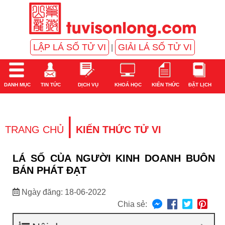
LẬP LÁ SỐ TỬ VI
GIẢI LÁ SỐ TỬ VI
|
DANH MỤC
TIN TỨC
DỊCH VỤ
KHOÁ HỌC
KIẾN THỨC
ĐẶT LỊCH
|
TRANG CHỦ
KIẾN THỨC TỬ VI
LÁ SỐ CỦA NGƯỜI KINH DOANH BUÔN
BÁN PHÁT ĐẠT
Ngày đăng: 18-06-2022
Chia sẻ: