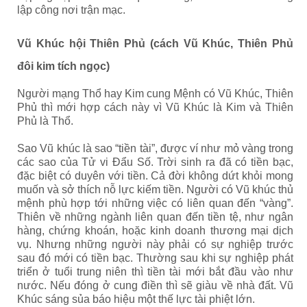
lập công nơi trận mạc.
Vũ Khúc hội Thiên Phủ (cách Vũ Khúc, Thiên Phủ
đôi kim tích ngọc)
Người mạng Thổ hay Kim cung Mệnh có Vũ Khúc, Thiên
Phủ thì mới hợp cách này vì Vũ Khúc là Kim và Thiên
Phủ là Thổ.
Sao Vũ khúc là sao “tiền tài”, được ví như mỏ vàng trong
các sao của Tử vi Đẩu Số. Trời sinh ra đã có tiền bạc,
đặc biệt có duyên với tiền. Cả đời không dứt khỏi mong
muốn và sở thích nỗ lực kiếm tiền. Người có Vũ khúc thủ
mệnh phù hợp tới những việc có liên quan đến “vàng”.
Thiên về những ngành liên quan đến tiền tệ, như ngân
hàng, chứng khoán, hoặc kinh doanh thương mại dịch
vụ. Nhưng những người này phải có sự nghiệp trước
sau đó mới có tiền bạc.
Thường sau khi sự nghiệp phát
triển ở tuổi trung niên thì tiền tài mới bắt đầu vào như
nước. Nếu đóng ở cung điền thì sẽ giàu về nhà đất. Vũ
Khúc sáng sủa báo hiệu một thế lực tài phiệt lớn.