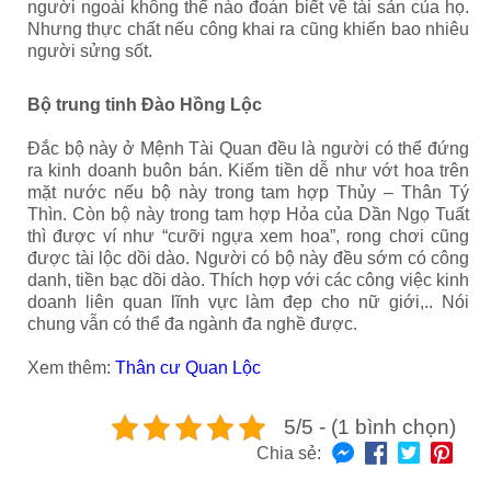
người ngoài không thể nào đoán biết về tài sản của họ.
Nhưng thực chất nếu công khai ra cũng khiến bao nhiêu
người sửng sốt.
Bộ trung tinh Đào Hồng Lộc
Đắc bộ này ở Mệnh Tài Quan đều là người có thể đứng
ra kinh doanh buôn bán. Kiếm tiền dễ như vớt hoa trên
mặt nước nếu bộ này trong tam hợp Thủy – Thân Tý
Thìn. Còn bộ này trong tam hợp Hỏa của Dần Ngọ Tuất
thì được ví như “cưỡi ngựa xem hoa”, rong chơi cũng
được
tài lộc dồi dào. Người có bộ này đều sớm có công
danh, tiền bạc dồi dào. Thích hợp với các công việc kinh
doanh liên quan lĩnh vực làm đẹp cho nữ giới,.. Nói
chung vẫn có thể đa ngành đa nghề được.
Xem thêm:
Thân cư Quan Lộc
5/5 - (1 bình chọn)
Chia sẻ: