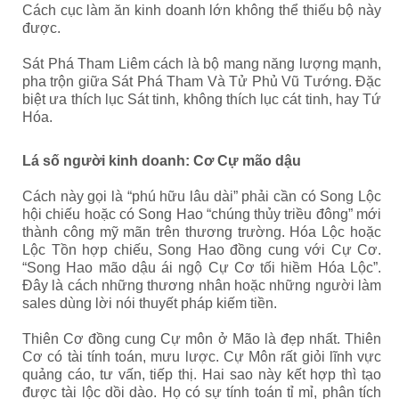
Cách cục làm ăn kinh doanh lớn không thể thiếu bộ này
được.
Sát Phá Tham Liêm cách là bộ mang năng lượng mạnh,
pha trộn giữa Sát Phá Tham Và Tử Phủ Vũ Tướng. Đặc
biệt ưa thích lục Sát tinh, không thích lục cát tinh, hay Tứ
Hóa.
Lá số người kinh doanh: Cơ Cự mão dậu
Cách này gọi là “phú hữu lâu dài” phải cần có Song Lộc
hội chiếu hoặc có Song Hao “chúng thủy triều đông” mới
thành công mỹ mãn trên thương trường. Hóa Lộc hoặc
Lộc Tồn hợp chiếu, Song Hao đồng cung với Cự Cơ.
“Song Hao mão dậu ái ngộ Cự Cơ tối hiềm Hóa Lộc”.
Đây là cách những thương nhân hoặc những người làm
sales dùng lời nói thuyết pháp kiếm tiền.
Thiên Cơ đồng cung Cự môn ở Mão là đẹp nhất. Thiên
Cơ có tài tính toán, mưu lược. Cự Môn rất giỏi lĩnh vực
quảng cáo, tư vấn, tiếp thị. Hai sao này kết hợp thì tạo
được tài lộc dồi dào. Họ có sự tính toán tỉ mỉ, phân tích