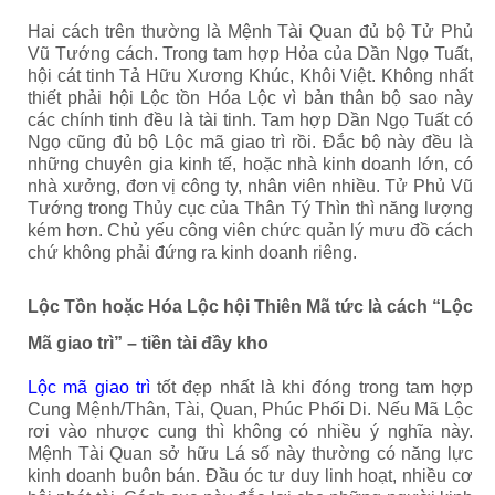
Hai cách trên thường là Mệnh Tài Quan đủ bộ Tử Phủ
Vũ Tướng cách. Trong tam hợp Hỏa của Dần Ngọ Tuất,
hội cát tinh Tả Hữu Xương Khúc, Khôi Việt. Không nhất
thiết phải hội Lộc tồn Hóa Lộc vì bản thân bộ sao này
các chính tinh đều là tài tinh. Tam hợp Dần Ngọ Tuất có
Ngọ cũng đủ bộ Lộc mã giao trì rồi. Đắc bộ này đều là
những chuyên gia kinh tế, hoặc nhà kinh doanh lớn, có
nhà xưởng, đơn vị công ty, nhân viên nhiều. Tử Phủ Vũ
Tướng trong Thủy cục của Thân Tý Thìn thì năng lượng
kém hơn. Chủ yếu công viên chức quản lý mưu đồ cách
chứ không phải đứng ra kinh doanh riêng.
Lộc Tồn hoặc Hóa Lộc hội Thiên Mã tức là cách “Lộc
Mã giao trì” – tiền tài đầy kho
Lộc mã giao trì
tốt đẹp nhất là khi đóng trong tam hợp
Cung Mệnh/Thân, Tài, Quan, Phúc Phối Di. Nếu Mã Lộc
rơi vào nhược cung thì không có nhiều ý nghĩa này.
Mệnh Tài Quan sở hữu Lá số này thường có năng lực
kinh doanh buôn bán. Đầu óc tư duy linh hoạt, nhiều cơ