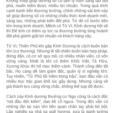
Không Kiếp giúp đương số có tâm lý ham sáng tạo đột
phá, muốn kiếm được nhiều lợi nhuận. Trong quá trình
cạnh tranh trên thương trường, chính những sát tinh này
sẽ giúp đương số có những chiêu thức kinh doanh mới,
sáng tạo, những phát kiến đột phá. Từ đó có bước tiến
lớn trong kinh doanh. Mệnh có Tử Vi, Kình dương hội về
thì Đế tinh có thêm uy lực ra thương trường tùng hoành
đột phá giành giật lợi nhuận và khách hàng vậy.
Tử Vi, Thiên Phủ khi gặp Kình Dương là cách buôn bán
lớn (cự thương). Nhưng lẽ tất nhiên buôn bán hợp pháp,
đứng đắn, có cơ sở quy mô, có nhiều nhân viên, có vốn
vững vàng. Nhất là khi có thêm Khôi Việt, Tả Hữu,
Xương Khúc thì hổ mọc thêm cánh. Thành công đến tột
bậc. Họ càng dễ làm giám đốc, quản lý xí nghiệp lớn.
Tuy nhiên, “Tử Phủ tối hiềm trọng hậu”, ban đầu vẫn có
nhiều trục trặc gian khổ lúc gây dựng. Nhưng càng về
già thành tựu càng vững chắc, không thể sụp đổ được.
Cách này Kình dương thường cư Ngọ cũng là cách độc
“mã đầu đới kiếm”, dao kề cổ ngựa. Trong đời vẫn có
những lần tai nạn lớn liên quan chân tay phải bó bột.
Lập nghiệp xa nhà xa quê hương, xưa là danh tướng