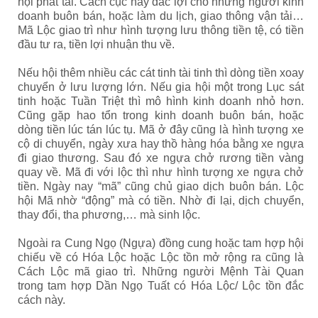
hội phát tài. Cách cục này đắc lợi cho những người kinh
doanh buôn bán, hoặc làm du lịch, giao thông vận tải…
Mã Lộc giao trì như hình tượng lưu thông tiền tệ, có tiền
đầu tư ra, tiền lợi nhuận thu về.
Nếu hội thêm nhiều các cát tinh tài tinh thì dòng tiền xoay
chuyển ở lưu lượng lớn. Nếu gia hội một trong Lục sát
tinh hoặc Tuần Triệt thì mô hình kinh doanh nhỏ hơn.
Cũng gặp hao tổn trong kinh doanh buôn bán, hoặc
dòng tiền lúc tán lúc tụ. Mã ở đây cũng là hình tượng xe
cộ di chuyển, ngày xưa hay thồ hàng hóa bằng xe ngựa
đi giao thương. Sau đó xe ngựa chở rương tiền vàng
quay về. Mã đi với lộc thì như hình tượng xe ngựa chở
tiền. Ngày nay “mã” cũng chủ giao dịch buôn bán. Lộc
hội Mã nhờ “động” mà có tiền. Nhờ đi lại, dịch chuyển,
thay đổi, tha phương,… mà sinh lộc.
Ngoài ra Cung Ngọ (Ngựa) đồng cung hoặc tam hợp hội
chiếu về có Hóa Lộc hoặc Lộc tồn mở rộng ra cũng là
Cách Lộc mã giao trì. Những người Mệnh Tài Quan
trong tam hợp Dần Ngọ Tuất có Hóa Lộc/ Lộc tồn đắc
cách này.