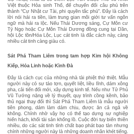
Việt thuộc Hỏa sinh Thổ, để chuyển đổi câu phú trên
thành “Cự Nhật cư Tài, phi quyền tắc phú”. Đây là cách
lời nói hái ra tiền, làm trung gian môi giới tư vấn ngôn
ngữ mà hái ra lộc. Nếu Thái Dương sáng, Cự Môn cư
Tý Ngọ hoặc Cự Môn Thái Dương đồng cung tại Dần,
hội Lộc tồn/Hóa Lộc, Lục cát tinh là đắc cách này, càng
nhiều cát tinh càng giàu có.
Sát Phá Tham Liêm trong tam hợp Kim hội Không
Kiếp, Hỏa Linh hoặc Kình Đà
Đây là cách cục của những nhà tài phiệt thứ thiệt. Mẫu
người này có sự táo tợn, quyết liệt, liều lĩnh, dám xông
pha, cải tiến đổi mới, xây dựng kinh tế. Nếu như Tử Phủ
Vũ Tướng nặng về lý thuyết, quy trình cồng kềnh, bảo
thủ ngại thay đổi thì Sát Phá Tham Liêm là mẫu người
tiên phong, dám làm dám chịu, được ăn cả ngã về
không. Chính nhờ vậy họ có thể tạo dựng sự nghiệp
hiển hách, khối tài sản khổng lồ. Cuộc đời tuy biến thiên
nhiều, do các sát tinh tính chất bạo phát bạo tàn nhưng
chính những người này là những doanh nhân khét tiếng.