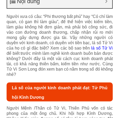
Nội dung
Người xưa có câu: “Phi thương bất phú” hay “Có chí làm
quan, có gan thì làm giàu”, để thể hiện việc kiếm tiền,
làm giàu không hề đơn giản, mà phải bỏ công sức, đi
vào con đường doanh thương, chấp nhận rủi ro mới
mong gây dựng được gia tài. Vậy những người có
duyên với kinh doanh, có duyên với tiền bạc, lá số Tử Vi
của họ có gì đặc biệt? Xem các bộ sao trên
lá số Tử Vi
để biết trước mình làm nghề kinh doanh buôn bán được
không? Dưới đây là một vài cách cục kinh doanh phát
tài, có khả năng thiên bẩm, kiếm tiền như nước. Cùng
Tử Vi Sơn Long đón xem bạn có nằm trong số đó không
nhé?
Lá số của người kinh doanh phát đạt: Tử Phủ
hội Kình Dương
Người Mệnh /Thân có Tử Vi, Thiên Phủ vốn có tác
phong của một ông chủ. Khi hội hợp Kình Dương,