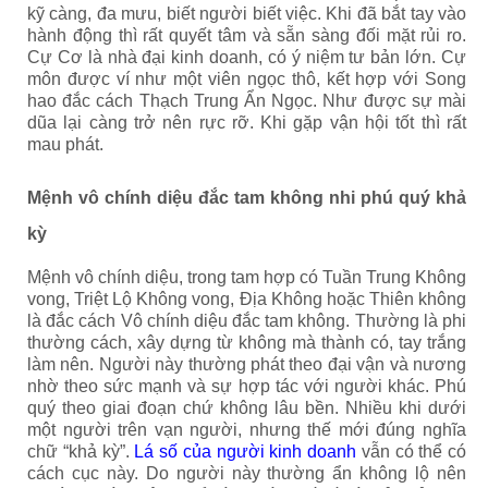
kỹ càng, đa mưu, biết người biết việc. Khi đã bắt tay vào
hành động thì rất quyết tâm và sẵn sàng đối mặt rủi ro.
Cự Cơ là nhà đại kinh doanh, có ý niệm tư bản lớn. Cự
môn được ví như một viên ngọc thô, kết hợp với Song
hao đắc cách Thạch Trung Ẩn Ngọc. Như được sự mài
dũa lại càng trở nên rực rỡ. Khi gặp vận hội tốt thì rất
mau phát.
Mệnh vô chính diệu đắc tam không nhi phú quý khả
kỳ
Mệnh vô chính diệu, trong tam hợp có Tuần Trung Không
vong, Triệt Lộ Không vong, Địa Không hoặc Thiên không
là đắc cách Vô chính diệu đắc tam không. Thường là phi
thường cách, xây dựng từ không mà thành có, tay trắng
làm nên. Người này thường phát theo đại vận và nương
nhờ theo sức mạnh và sự hợp tác với người khác. Phú
quý theo giai đoạn chứ không lâu bền. Nhiều khi dưới
một người trên vạn người, nhưng thế mới đúng nghĩa
chữ “khả kỳ”.
Lá số của người kinh doanh
vẫn có thể có
cách cục này. Do người này thường ẩn không lộ nên