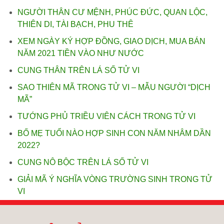
NGƯỜI THÂN CƯ MỆNH, PHÚC ĐỨC, QUAN LỘC,
THIÊN DI, TÀI BẠCH, PHU THÊ
XEM NGÀY KÝ HỢP ĐỒNG, GIAO DỊCH, MUA BÁN
NĂM 2021 TIỀN VÀO NHƯ NƯỚC
CUNG THÂN TRÊN LÁ SỐ TỬ VI
SAO THIÊN MÃ TRONG TỬ VI – MẪU NGƯỜI “DỊCH
MÃ”
TƯỚNG PHỦ TRIỀU VIÊN CÁCH TRONG TỬ VI
BỐ MẸ TUỔI NÀO HỢP SINH CON NĂM NHÂM DẦN
2022?
CUNG NÔ BỘC TRÊN LÁ SỐ TỬ VI
GIẢI MÃ Ý NGHĨA VÒNG TRƯỜNG SINH TRONG TỬ
VI