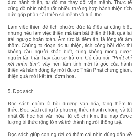
đức hành thiện, từ đó mà thay đổi vận mệnh. Thực tế
cũng đã nhìn nhận rất nhiều trường hợp hành thiện tích
đức góp phần cải thiện số mệnh và tuổi thọ.
Làm việc thiện để tích phước đức là điều ai cũng biết,
nhưng nếu làm việc thiện mà tâm bất thiện thì kết quả lại
trái ngược hoàn toàn. Âm tức là tiềm ẩn, là lòng tốt âm
thầm. Chúng ta đoạn ác tu thiện, tích công bồi đức thì
không cầu người khác biết, cũng không mong được
người tán thán hay cầu sự trả ơn. Có câu nói:
“Phật chỉ
xét nhân tâm”
, vậy nên tâm tính mới là gốc của hành
thiện và hành động ấy mới được Thần Phật chứng giám,
thiện quả mới kết trái đơm hoa.
5. Đọc sách
Đọc sách chính là bồi dưỡng văn hóa, tăng thêm tri
thức.
Đọc sách cũng là phương thức nhanh chóng và tốt
nhất để học hỏi văn hóa từ cổ chí kim, thu nạp được
lượng tri thức rộng lớn và trở thành người thông tuệ.
Đọc sách giúp con người có thêm cái nhìn đúng đắn về