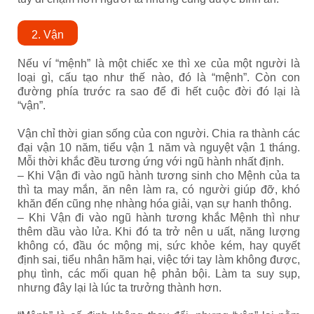
2. Vận
Nếu ví “mệnh” là một chiếc xe thì xe của một người là
loại gì, cấu tạo như thế nào, đó là “mệnh”. Còn con
đường phía trước ra sao để đi hết cuộc đời đó lại là
“vận”.
Vận chỉ thời gian sống của con người. Chia ra thành các
đại vận 10 năm, tiểu vận 1 năm và nguyệt vận 1 tháng.
Mỗi thời khắc đều tương ứng với ngũ hành nhất định.
– Khi Vận đi vào ngũ hành tương sinh cho Mệnh của ta
thì ta may mắn, ăn nên làm ra, có người giúp đỡ, khó
khăn đến cũng nhẹ nhàng hóa giải, vạn sự hanh thông.
– Khi Vận đi vào ngũ hành tương khắc Mệnh thì như
thêm dầu vào lửa. Khi đó ta trở nên u uất, năng lượng
không có, đầu óc mộng mị, sức khỏe kém, hay quyết
định sai, tiểu nhân hãm hại, việc tới tay làm không được,
phụ tình, các mối quan hệ phản bội. Làm ta suy sụp,
nhưng đây lại là lúc ta trưởng thành hơn.