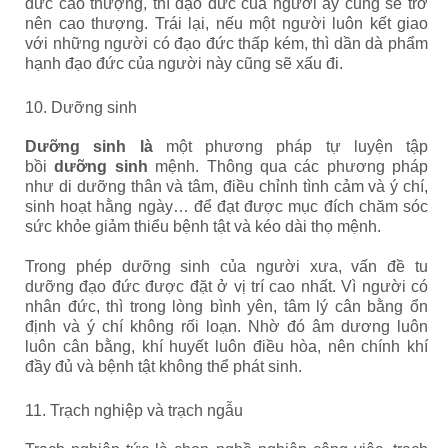
đức cao thượng, thì đạo đức của người ấy cũng sẽ trở
nên cao thượng. Trái lại, nếu một người luôn kết giao
với những người có đạo đức thấp kém, thì dần dà phẩm
hạnh đạo đức của người này cũng sẽ xấu đi.
10. Dưỡng sinh
Dưỡng sinh là
một phương pháp tự luyện tập
bồi
dưỡng sinh
mệnh. Thông qua các phương pháp
như di dưỡng thân và tâm, điều chỉnh tình cảm và ý chí,
sinh hoạt hằng ngày… để đạt được mục đích chăm sóc
sức khỏe giảm thiểu bệnh tật và kéo dài thọ mệnh.
Trong phép dưỡng sinh của người xưa, vấn đề tu
dưỡng đạo đức được đặt ở vị trí cao nhất. Vì người có
nhân đức, thì trong lòng bình yên, tâm lý cân bằng ổn
định và ý chí không rối loạn. Nhờ đó âm dương luôn
luôn cân bằng, khí huyết luôn điều hòa, nên chính khí
đầy đủ và bệnh tật không thể phát sinh.
11. Trạch nghiệp và trạch ngẫu