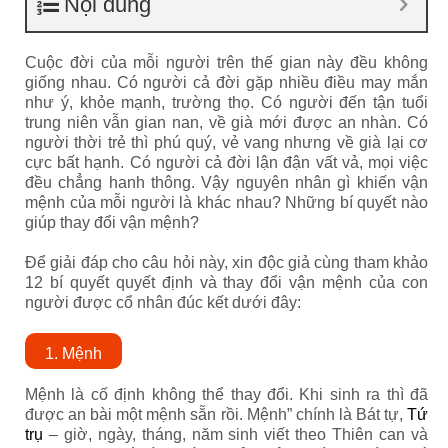
Nội dung
Cuộc đời của mỗi người trên thế gian này đều không
giống nhau. Có người cả đời gặp nhiều điều may mắn
như ý, khỏe mạnh, trường thọ. Có người đến tận tuổi
trung niên vẫn gian nan, về già mới được an nhàn. Có
người thời trẻ thì phú quý, vẻ vang nhưng về già lại cơ
cực bất hạnh. Có người cả đời lận đận vất vả, mọi việc
đều chẳng hanh thông. Vậy nguyên nhân gì khiến vận
mệnh của mỗi người là khác nhau? Những bí quyết nào
giúp thay đổi vận mệnh?
Để giải đáp cho câu hỏi này, xin độc giả cùng tham khảo
12 bí quyết quyết định và thay đổi vận mệnh của con
người được cổ nhân đúc kết dưới đây:
1. Mệnh
Mệnh là cố định không thể thay đổi. Khi sinh ra thì đã
được an bài một mệnh sẵn rồi.
Mệnh” chính là Bát tự,
Tứ
trụ
– giờ, ngày, tháng, năm sinh viết theo Thiên can và