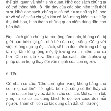
thế giới quan và nhân sinh quan. Nhờ đọc sách chúng ta
có thể thông hiểu lời răn dạy của các bậc hiền triết thời
xưa. Nhờ đọc sách, chúng ta có thể rút ra những bài học
từ vô số các câu chuyện kim cổ. Mở mang kiến thức, hấp
thụ tinh hoa, hình thành những quan niệm đúng đắn cho
bản thân.
Đọc sách giúp chúng ta mở rộng tầm nhìn, không còn bị
giới hạn bởi một góc nhỏ bé của cuộc sống. Cùng với
việc không ngừng đọc sách, sẽ hun đúc nên trong chúng
ta một tấm lòng rộng mở, lý tưởng và tín niệm cao xa
hơn.
Cho nên, từ xưa đến nay, đọc sách luôn là phương
pháp quan trọng thay đổi vận mệnh của con người.
6. Tên
Cổ nhân có câu: “Cho con nghìn vàng không bằng cho
con một cái tên”. Từ nghĩa bề mặt cũng có thể thấy cổ
nhân rất coi trọng việc đặt tên cho con cái. Một cái tên tốt,
ý nghĩa sẽ có tác dụng khích lệ đối với cuộc đời mỗi
người. Thậm chí còn có tác dụng dẫn dắt, chỉ đường.