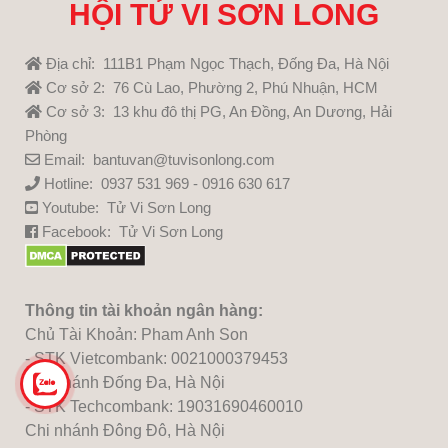
HỘI TỬ VI SƠN LONG
Địa chỉ: 111B1 Phạm Ngọc Thạch, Đống Đa, Hà Nội
Cơ sở 2: 76 Cù Lao, Phường 2, Phú Nhuận, HCM
Cơ sở 3: 13 khu đô thị PG, An Đồng, An Dương, Hải
Phòng
Email: bantuvan@tuvisonlong.com
Hotline: 0937 531 969 - 0916 630 617
Youtube:
Tử Vi Sơn Long
Facebook:
Tử Vi Sơn Long
Thông tin tài khoản ngân hàng:
Chủ Tài Khoản: Pham Anh Son
- STK Vietcombank: 0021000379453
Chi nhánh Đống Đa, Hà Nội
- STK Techcombank: 19031690460010
Chi nhánh Đông Đô, Hà Nội