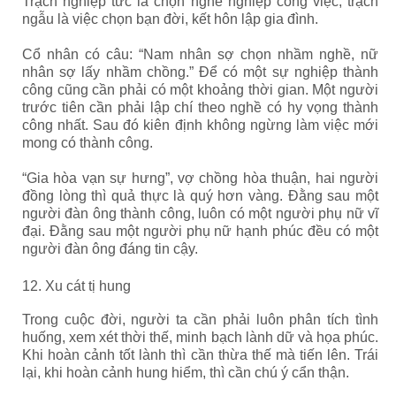
Trạch nghiệp tức là chọn nghề nghiệp công việc, trạch
ngẫu là việc chọn bạn đời, kết hôn lập gia đình.
Cổ nhân có câu: “Nam nhân sợ chọn nhầm nghề, nữ
nhân sợ lấy nhầm chồng.” Để có một sự nghiệp thành
công cũng cần phải có một khoảng thời gian. Một người
trước tiên cần phải lập chí theo nghề có hy vọng thành
công nhất. Sau đó kiên định không ngừng làm việc mới
mong có thành công.
“Gia hòa vạn sự hưng”, vợ chồng hòa thuận, hai người
đồng lòng thì quả thực là quý hơn vàng. Đằng sau một
người đàn ông thành công, luôn có một người phụ nữ vĩ
đại. Đằng sau một người phụ nữ hạnh phúc đều có một
người đàn ông đáng tin cậy.
12. Xu cát tị hung
Trong cuộc đời, người ta cần phải luôn phân tích tình
huống, xem xét thời thế, minh bạch lành dữ và họa phúc.
Khi hoàn cảnh tốt lành thì cần thừa thế mà tiến lên. Trái
lại, khi hoàn cảnh hung hiểm, thì cần chú ý cẩn thận.