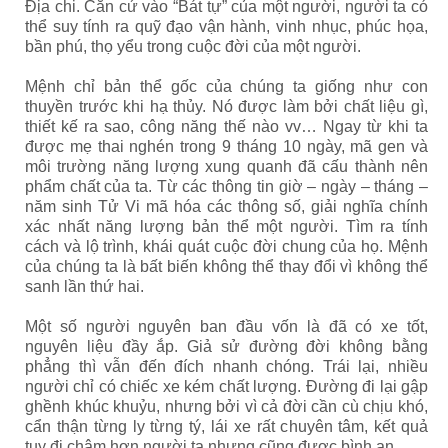
Địa chi. Căn cứ vào “Bát tự” của một người, người ta có
thể suy tính ra quỹ đạo vận hành, vinh nhục, phúc họa,
bần phú, thọ yểu trong cuộc đời của một người.
Mệnh chỉ bản thể gốc của chúng ta giống như con
thuyền trước khi hạ thủy. Nó được làm bởi chất liệu gì,
thiết kế ra sao, công năng thế nào vv…
Ngay từ khi ta
được mẹ thai nghén trong 9 tháng 10 ngày, mã gen và
môi trường năng lượng xung quanh đã cấu thành nên
phẩm chất của ta. Từ các thông tin giờ – ngày – tháng –
năm sinh Tử Vi mã hóa các thông số, giải nghĩa chính
xác nhất năng lượng bản thể một người. Tìm ra tính
cách và lộ trình, khái quát cuộc đời chung của họ. Mệnh
của chúng ta là bất biến không thể thay đổi vì không thể
sanh lần thứ hai.
Một số người nguyên ban đầu vốn là đã có xe tốt,
nguyên liệu đầy ắp. Giả sử đường đời không bằng
phẳng thì vẫn đến đích nhanh chóng. Trái lại, nhiều
người chỉ có chiếc xe kém chất lượng. Đường đi lại gập
ghềnh khúc khuỷu, nhưng bởi vì cả đời cần cù chịu khó,
cẩn thận từng ly từng tý, lái xe rất chuyên tâm, kết quả
tuy đi chậm hơn người ta nhưng cũng được bình an.