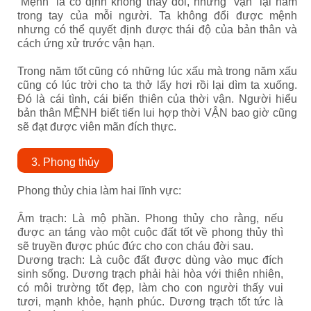
“Mệnh” là cố định không thay đổi, nhưng “vận” lại nằm
trong tay của mỗi người. Ta không đổi được mệnh
nhưng có thể quyết định được thái độ của bản thân và
cách ứng xử trước vận hạn.
Trong năm tốt cũng có những lúc xấu mà trong năm xấu
cũng có lúc trời cho ta thở lấy hơi rồi lại dìm ta xuống.
Đó là cái tình, cái biến thiên của thời vận. Người hiểu
bản thân MỆNH biết tiến lui hợp thời VẬN bao giờ cũng
sẽ đạt được viên mãn đích thực.
3. Phong thủy
Phong thủy chia làm hai lĩnh vực:
Âm trạch: Là mộ phần. Phong thủy cho rằng, nếu
được an táng vào một cuộc đất tốt về phong thủy thì
sẽ truyền được phúc đức cho con cháu đời sau.
Dương trạch: Là cuộc đất được dùng vào mục đích
sinh sống. Dương trạch phải hài hòa với thiên nhiên,
có môi trường tốt đẹp, làm cho con người thấy vui
tươi, mạnh khỏe, hạnh phúc. Dương trạch tốt tức là