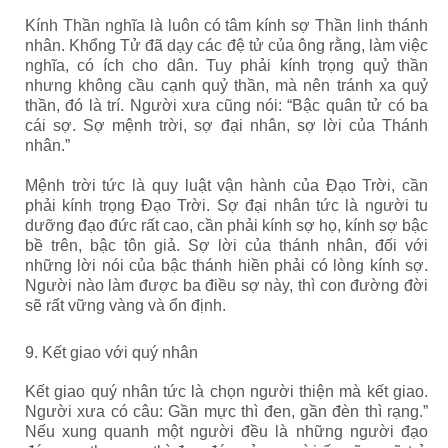
Kính Thần nghĩa là luôn có tâm kính sợ Thần linh thánh
nhân.
Khổng Tử đã dạy các đệ tử của ông rằng, làm việc
nghĩa, có ích cho dân. Tuy phải kính trọng quỷ thần
nhưng không cầu cạnh quỷ thần, mà nên tránh xa quỷ
thần, đó là trí. Người xưa cũng nói: “Bậc quân tử có ba
cái sợ. Sợ mệnh trời, sợ đại nhân, sợ lời của Thánh
nhân.”
Mệnh trời tức là quy luật vận hành của Đạo Trời, cần
phải kính trọng Đạo Trời. Sợ đại nhân tức là người tu
dưỡng đạo đức rất cao, cần phải kính sợ họ, kính sợ bậc
bề trên, bậc tôn giả. Sợ lời của thánh nhân, đối với
những lời nói của bậc thánh hiền phải có lòng kính sợ.
Người nào làm được ba điều sợ này, thì con đường đời
sẽ rất vững vàng và ổn định.
9. Kết giao với quý nhân
Kết giao quý nhân tức là chọn người thiện mà kết giao.
Người xưa có câu: Gần mực thì đen, gần đèn thì rạng.”
Nếu xung quanh một người đều là những người đạo