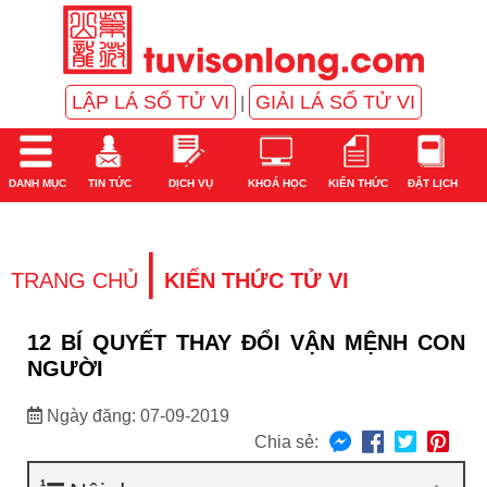
LẬP LÁ SỐ TỬ VI
GIẢI LÁ SỐ TỬ VI
|
DANH MỤC
TIN TỨC
DỊCH VỤ
KHOÁ HỌC
KIẾN THỨC
ĐẶT LỊCH
|
TRANG CHỦ
KIẾN THỨC TỬ VI
12 BÍ QUYẾT THAY ĐỔI VẬN MỆNH CON
NGƯỜI
Ngày đăng: 07-09-2019
Chia sẻ: