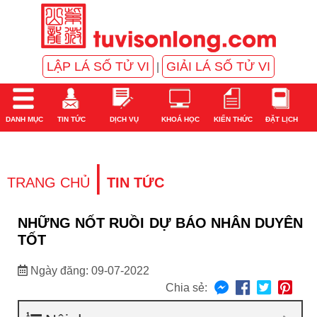
LẬP LÁ SỐ TỬ VI
GIẢI LÁ SỐ TỬ VI
|
DANH MỤC
TIN TỨC
DỊCH VỤ
KHOÁ HỌC
KIẾN THỨC
ĐẶT LỊCH
|
TRANG CHỦ
TIN TỨC
NHỮNG NỐT RUỒI DỰ BÁO NHÂN DUYÊN
TỐT
Ngày đăng: 09-07-2022
Chia sẻ: