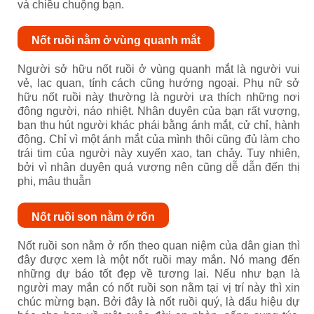
và chiều chuộng bạn.
Nốt ruồi nằm ở vùng quanh mắt
Người sở hữu nốt ruồi ở vùng quanh mắt là người vui
vẻ, lạc quan, tính cách cũng hướng ngoại. Phụ nữ sở
hữu nốt ruồi này thường là người ưa thích những nơi
đông người, náo nhiệt. Nhân duyên của bạn rất vượng,
bạn thu hút người khác phái bằng ánh mắt, cử chỉ, hành
động. Chỉ vì một ánh mắt của mình thôi cũng đủ làm cho
trái tim của người này xuyến xao, tan chảy. Tuy nhiên,
bởi vì nhân duyên quá vượng nên cũng dễ dẫn đến thị
phi, mâu thuẫn
Nốt ruồi son nằm ở rốn
Nốt ruồi son nằm ở rốn theo quan niệm của dân gian thì
đây được xem là một nốt ruồi may mắn. Nó mang đến
những dự báo tốt đẹp về tương lai. Nếu như bạn là
người may mắn có nốt ruồi son nằm tại vị trí này thì xin
chúc mừng bạn. Bởi đây là nốt ruồi quý, là dấu hiệu dự