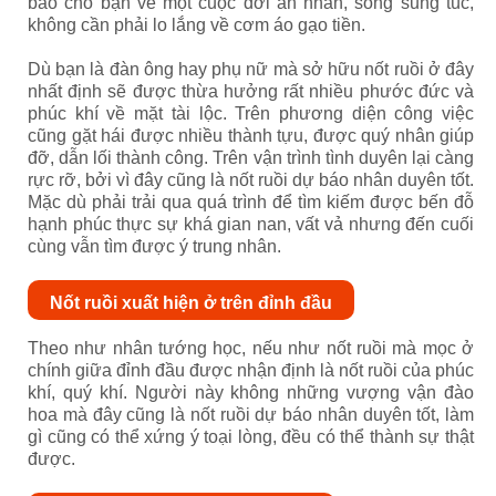
báo cho bạn về một cuộc đời an nhàn, sống sung túc,
không cần phải lo lắng về cơm áo gạo tiền.
Dù bạn là đàn ông hay phụ nữ mà sở hữu nốt ruồi ở đây
nhất định sẽ được thừa hưởng rất nhiều phước đức và
phúc khí về mặt tài lộc. Trên phương diện công việc
cũng gặt hái được nhiều thành tựu, được quý nhân giúp
đỡ, dẫn lối thành công. Trên vận trình tình duyên lại càng
rực rỡ, bởi vì đây cũng là nốt ruồi dự báo nhân duyên tốt.
Mặc dù phải trải qua quá trình để tìm kiếm được bến đỗ
hạnh phúc thực sự khá gian nan, vất vả nhưng đến cuối
cùng vẫn tìm được ý trung nhân.
Nốt ruồi xuất hiện ở trên đỉnh đầu
Theo như nhân tướng học, nếu như nốt ruồi mà mọc ở
chính giữa đỉnh đầu được nhận định là nốt ruồi của phúc
khí, quý khí. Người này không những vượng vận đào
hoa mà đây cũng là nốt ruồi dự báo nhân duyên tốt, làm
gì cũng có thể xứng ý toại lòng, đều có thể thành sự thật
được.