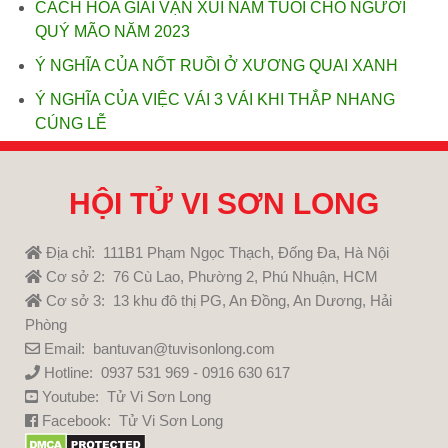
CÁCH HÓA GIẢI VẬN XUI NĂM TUỔI CHO NGƯỜI
QUÝ MÃO NĂM 2023
Ý NGHĨA CỦA NỐT RUỒI Ở XƯƠNG QUAI XANH
Ý NGHĨA CỦA VIỆC VÁI 3 VÁI KHI THẮP NHANG
CÚNG LỄ
HỘI TỬ VI SƠN LONG
Địa chỉ: 111B1 Phạm Ngọc Thạch, Đống Đa, Hà Nội
Cơ sở 2: 76 Cù Lao, Phường 2, Phú Nhuận, HCM
Cơ sở 3: 13 khu đô thị PG, An Đồng, An Dương, Hải
Phòng
Email: bantuvan@tuvisonlong.com
Hotline: 0937 531 969 - 0916 630 617
Youtube:
Tử Vi Sơn Long
Facebook:
Tử Vi Sơn Long