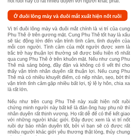
nốt ruồi này có rất nhiều duyên với người khác phái.
Ở đuôi lông mày và đuôi mắt xuất hiện nốt ruồi
Vị trí đuôi lông mày và đuôi mắt chính là vị trí của cung
Phu Thê ở trên gương mặt. Cung Phu Thê tốt hay là xấu
sẽ tác động lớn đến vận trình tình cảm, tình duyên của
mỗi con người. Tình cảm của một người được xem là
trắc trở hay thuận lợi thường sẽ được biểu hiện rõ nhất
qua cung Phu Thê ở trên khuôn mặt. Nếu như cung Phu
Thê mà sáng bóng, đầy đặn và không có tì vết thì cho
thấy vận trình nhân duyên rất thuận lợi. Nếu cung Phu
Thê mà có nhiều khuyết điểm, có nếp nhăn, sẹo, bớt thì
vận trình tình cảm gặp nhiều bất lợi, tỷ lệ ly hôn, chia xa
là rất lớn.
Nếu như trên cung Phu Thê này xuất hiện nốt ruồi
chứng minh người này bất kể là đàn ông hay phụ nữ thì
nhân duyên rất thịnh vượng. Họ rất dễ để có thể kết giao
với những người khác giới. Đây được xem là vị trí nốt
ruồi dự báo nhân duyên tốt, bởi vì bạn sẽ có được rất
nhiều người khác giới yêu thương thật lòng, thủy chung