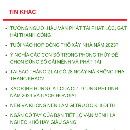
TIN KHÁC
TƯỚNG NGƯỜI HẬU VẬN PHÁT TÀI PHÁT LỘC, GẶT
HÁI THÀNH CÔNG
TUỔI NÀO HỢP ĐỘNG THỔ XÂY NHÀ NĂM 2023?
Ý NGHĨA CÁC CON SỐ TRONG PHONG THỦY ĐỂ
CHỌN ĐÚNG SỐ CẢI MỆNH VÀ PHÁT TÀI
TẠI SAO THÁNG 2 LẠI CÓ 28 NGÀY MÀ KHÔNG PHẢI
THÁNG KHÁC?
XÁC ĐỊNH HUNG CÁT CỦA CỬU CUNG PHI TINH
NĂM 2023 VÀ CÁCH HÓA GIẢI
NÊN VÀ KHÔNG NÊN LÀM GÌ TRƯỚC KHI ĐI THI
NGẤN CỔ TAY CỦA BẠN TIẾT LỘ VẬN MỆNH LÀ
NGHÈO KHỔ HAY GIÀU SANG