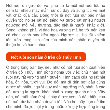
Nốt ruồi ở ngực đối với phụ nữ là một nốt ruồi tốt, nó
đem lại nhiều may mắn, sự đủ đầy và sung túc về mặt
vật chất, của cải. Đồng thời là nốt ruồi dự báo nhân
duyên tốt, họ sẽ rất nổi tiếng và được rất nhiều người
ngưỡng mộ, yêu thương, đặc biệt là người khác giới.
Song, không phải vì đào hoa vượng mà họ trở nên kén
cá chọn canh hay kiêu ngạo. Ngược lại, họ rất khiêm
tốn, trân trọng tình cảm của mình nên nhân duyên rất
thuận lợi và hạnh phúc.
Nốt ruồi son nằm ở trên gò Thủy Tinh
Ở trong lòng bàn tay, nếu như có nốt ruồi son xuất hiện
ở trên gò Thủy Tinh đồng nghĩa với việc chủ nhân nốt
ruồi này rất vượng nhân duyên. Tính cách của họ rất hài
hòa, ôn hòa, tươi vui. Do đó, mà đi đến nơi đâu cũng
được rất nhiều người quý mến, ngưỡng mộ, nhất là các
đối tượng là người khác phái ở xung quanh mình. Vậy
nên, nốt ruồi nằm ở vị trí này được xem là dấu hiệu của
nốt ruồi dự báo nhân duyên tốt. Nó cho thấy bạn dễ tìm
cho mình được một ý trung nhân xứng ý hợp lòng trong