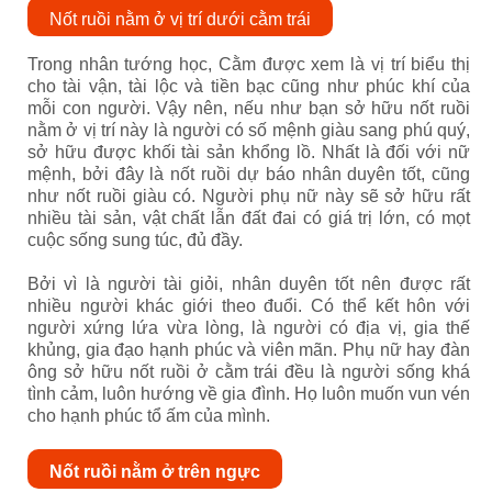
Nốt ruồi nằm ở vị trí dưới cằm trái
Trong nhân tướng học, Cằm được xem là vị trí biểu thị
cho tài vận, tài lộc và tiền bạc cũng như phúc khí của
mỗi con người. Vậy nên, nếu như bạn sở hữu nốt ruồi
nằm ở vị trí này là người có số mệnh giàu sang phú quý,
sở hữu được khối tài sản khổng lồ. Nhất là đối với nữ
mệnh, bởi đây là nốt ruồi dự báo nhân duyên tốt, cũng
như nốt ruồi giàu có. Người phụ nữ này sẽ sở hữu rất
nhiều tài sản, vật chất lẫn đất đai có giá trị lớn, có mọt
cuộc sống sung túc, đủ đầy.
Bởi vì là người tài giỏi, nhân duyên tốt nên được rất
nhiều người khác giới theo đuổi. Có thể kết hôn với
người xứng lứa vừa lòng, là người có địa vị, gia thế
khủng, gia đạo hạnh phúc và viên mãn. Phụ nữ hay đàn
ông sở hữu nốt ruồi ở cằm trái đều là người sống khá
tình cảm, luôn hướng về gia đình. Họ luôn muốn vun vén
cho hạnh phúc tổ ấm của mình.
Nốt ruồi nằm ở trên ngực