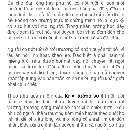
Dù cho đàn ông hay phụ nữ có nốt ruồi ở trên môi
thường là người rất được người khác phái để ý đến và
theo đuổi. Mặc dù, lúc nhìn đối diện thì nốt ruồi tính thẩm
mỹ không cao nhưng thực tế chứng minh nó lại cực kỳ
có sức hút với mọi người. Trong nhân tướng học đây
được xem là một nốt ruồi duyên, bởi vì nó đem đến cho
người sở hữu một cái nhìn hết sức mới mẻ và độc đáo.
Người có nốt ruồi ở môi thường có nhân duyên tốt bởi vì
tàu ăn nói linh hoạt, khéo léo. Đặc biệt là phái nam thì
miệng lưỡi như được bôi mật vậy, nói chuyện rất ngọt
ngào và trơn tru. Cách thức nói chuyện của những
người này rất dịu dàng, duyên dáng, dễ hấp dẫn người
khác tập trung vào bản thân khiến nhiều người khác giới
phải chịu chết.
Theo như quan niệm của
tử vi tướng số
thì nốt ruồi
nằm ở đây dự báo nhân duyên rất tốt, đào hoa rất
vượng, thường sống thiên về cảm xúc nhiều hơn. Nếu
như có người thầm thương trộm mến hay là theo đuổi họ
thì rất dễ bị xiêu lòng và mở rộng cửa trái tim để đón
nhận. Đây cũng chính là nguyên nhân mà người sở hữu