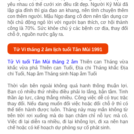
yêu nhau có thể cưới xin đều rất đẹp. Người Kỷ Mùi đã
lập gia đình thì gia đạo an khang, nên tính chuyện thêm
con thêm người. Mậu Ngọ đang cô đơn nên tận dụng cơ
hội chủ động ngỏ lời với người bạn thích, cơ hội thành
công là 70%. Sức khỏe chú ý các bệnh cơ địa, thay đổi
chỗ ở, nguồn nước gây ra.
Tử Vi tháng 2 âm lịch tuổi Tân Mùi 1991
Tử Vi tuổi Tân Mùi tháng 2 âm
Thiên can Tháng vừa
khắc vừa phá Thiên can Tuổi, Địa chi Tháng khắc Địa
chi Tuổi, Nạp âm Tháng sinh Nạp âm Tuổi
Thời vận bên ngoài không quá hanh thông thuận lợi.
Bạn có nhiều thứ nhiều điều phải lo lắng, bận tâm. Tinh
thần áp lực, căng thẳng nhiều. Công việc dễ có trục trặc
thay đổi. Nếu đang muốn đổi việc hoặc đổi chỗ ở thì có
thể tiến hành được luôn. Tháng này may mắn không từ
trên trời rơi xuống mà do bạn chăm chỉ nỗ lực mà có.
Việc đi lại diễn ra nhiều, đi lại không lợi, đi xa nên hạn
chế hoặc có kế hoạch dự phòng sự cố phát sinh.