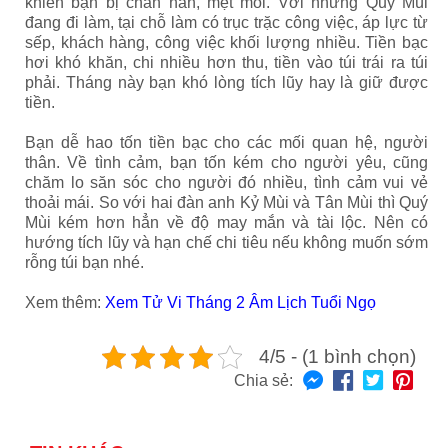
khiến bạn bị chán nản, mệt mỏi. Với những Quý Mùi
đang đi làm, tại chỗ làm có trục trặc công việc, áp lực từ
sếp, khách hàng, công việc khối lượng nhiều. Tiền bạc
hơi khó khăn, chi nhiều hơn thu, tiền vào túi trái ra túi
phải. Tháng này bạn khó lòng tích lũy hay là giữ được
tiền.
Bạn dễ hao tốn tiền bạc cho các mối quan hệ, người
thân. Về tình cảm, bạn tốn kém cho người yêu, cũng
chăm lo săn sóc cho người đó nhiều, tình cảm vui vẻ
thoải mái. So với hai đàn anh Kỷ Mùi và Tân Mùi thì Quý
Mùi kém hơn hẳn về độ may mắn và tài lộc. Nên có
hướng tích lũy và hạn chế chi tiêu nếu không muốn sớm
rỗng túi bạn nhé.
Xem thêm:
Xem Tử Vi Tháng 2 Âm Lịch Tuổi Ngọ
4/5 - (1 bình chọn)
Chia sẻ: