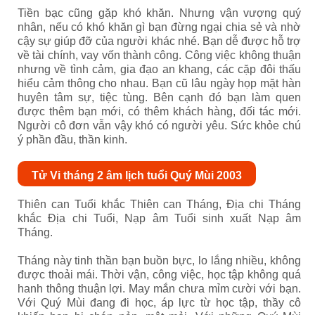
Tiền bạc cũng gặp khó khăn. Nhưng vận vượng quý
nhân, nếu có khó khăn gì bạn đừng ngại chia sẻ và nhờ
cậy sự giúp đỡ của người khác nhé. Bạn dễ được hỗ trợ
về tài chính, vay vốn thành công. Công việc không thuận
nhưng về tình cảm, gia đạo an khang, các cặp đôi thấu
hiểu cảm thông cho nhau. Bạn cũ lâu ngày họp mặt hàn
huyên tâm sự, tiệc tùng. Bên cạnh đó bạn làm quen
được thêm bạn mới, có thêm khách hàng, đối tác mới.
Người cô đơn vẫn vậy khó có người yêu. Sức khỏe chú
ý phần đầu, thần kinh.
Tử Vi tháng 2 âm lịch tuổi Quý Mùi 2003
Thiên can Tuổi khắc Thiên can Tháng, Địa chi Tháng
khắc Địa chi Tuổi, Nạp âm Tuổi sinh xuất Nạp âm
Tháng.
Tháng này tinh thần bạn buồn bực, lo lắng nhiều, không
được thoải mái. Thời vận, công việc, học tập không quá
hanh thông thuận lợi. May mắn chưa mỉm cười với bạn.
Với Quý Mùi đang đi học, áp lực từ học tập, thầy cô