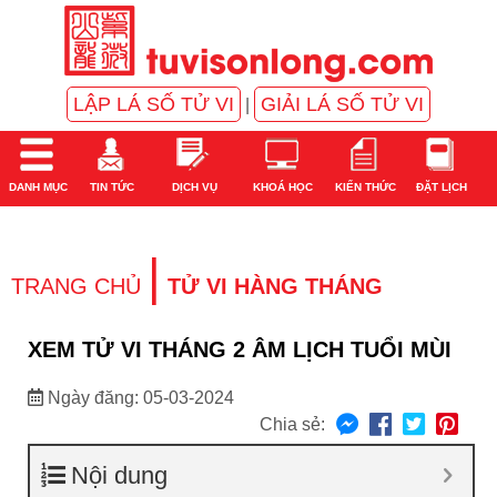
LẬP LÁ SỐ TỬ VI
GIẢI LÁ SỐ TỬ VI
|
DANH MỤC
TIN TỨC
DỊCH VỤ
KHOÁ HỌC
KIẾN THỨC
ĐẶT LỊCH
|
TRANG CHỦ
TỬ VI HÀNG THÁNG
XEM TỬ VI THÁNG 2 ÂM LỊCH TUỔI MÙI
Ngày đăng: 05-03-2024
Chia sẻ:
Nội dung