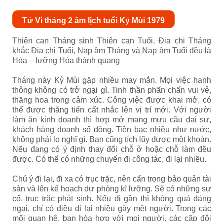
Tử Vi tháng 2 âm lịch tuổi Kỷ Mùi 1979
Thiên can Tháng sinh Thiên can Tuổi, Địa chi Tháng
khắc Địa chi Tuổi, Nạp âm Tháng và Nạp âm Tuổi đều là
Hỏa – lưỡng Hỏa thành quang
Tháng này Kỷ Mùi gặp nhiều may mắn. Mọi việc hanh
thông không có trở ngại gì. Tinh thần phấn chấn vui vẻ,
thăng hoa trong cảm xúc. Công việc được khai mở, có
thể được thăng tiến cất nhắc lên vị trí mới. Với người
làm ăn kinh doanh thì hợp mở mang mưu cầu đại sự,
khách hàng doanh số đông. Tiền bạc nhiều như nước,
không phải lo nghĩ gì. Bạn cũng tích lũy được một khoản.
Nếu đang có ý định thay đổi chỗ ở hoặc chỗ làm đều
được. Có thể có những chuyến đi công tác, đi lại nhiều.
Chú ý đi lại, đi xa có trục trặc, nên cẩn trọng bảo quản tài
sản và lên kế hoạch dự phòng kĩ lưỡng. Sẽ có những sự
cố, trục trặc phát sinh. Nếu đi gần thì không quá đáng
ngại, chỉ có điều đi lại nhiều gây mệt người. Trong các
mối quan hệ, bạn hòa hợp với mọi người, các cặp đôi