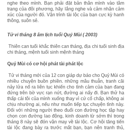
nghe theo mình. Bạn phải đặt bản thân mình vào tâm
trạng của đôi phương, hãy lắng nghe và cảm nhận cảm
xúc của người đó. Vận trình tài lộc của bạn cực kỳ hanh
thông, suôn sẻ.
Tử vi tháng 8 âm lịch tuổi Quý Mùi ( 2003)
Thiên can tuổi khắc thiên can tháng, địa chi tuổi sinh địa
chi tháng, mệnh tuổi sinh mệnh tháng
Quý Mùi có cơ hội phát tài phát lộc
Tử vi tháng mới của 12 con giáp dự báo cho Quý Mùi có
nhiều chuyện buồn phiền. những mâu thuẫn, tranh cãi
nảy lửa nổ ra liên tục khiến cho tình cảm của bạn đang
đứng trên bờ vực rạn nứt, đường ai nấy đi. Bạn thử hạ
thấp cái tôi của mình xuống thay vì cứ cố chấp, không ai
chịu nhường ai, nếu như muốn tiếp tục chuyện tình này.
Đối với những người theo đuổi con đường học tập hay
chọn con đường lao động, kinh doanh từ sớm thì trong
tháng 8 này sẽ đón vận may về tài lộc. Cơ hội tăng tiến
tài lộc đang bày ra trước mắt bạn, bạn nên tranh thủ,