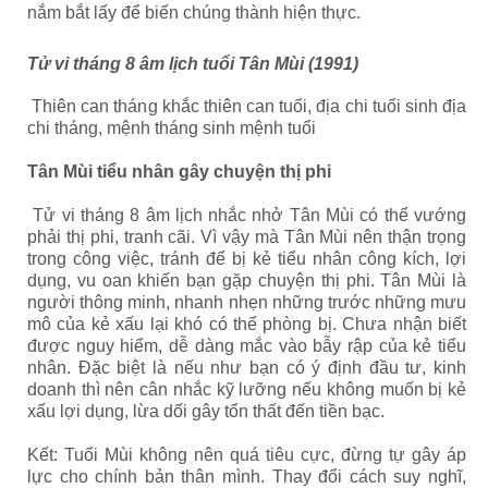
nắm bắt lấy để biến chúng thành hiện thực.
Tử vi tháng 8 âm lịch tuổi Tân Mùi (1991)
Thiên can tháng khắc thiên can tuổi, địa chi tuổi sinh địa
chi tháng, mệnh tháng sinh mệnh tuổi
Tân Mùi tiểu nhân gây chuyện thị phi
Tử vi tháng 8 âm lịch nhắc nhở Tân Mùi có thể vướng
phải thị phi, tranh cãi. Vì vậy mà Tân Mùi nên thận trọng
trong công việc, tránh để bị kẻ tiểu nhân công kích, lợi
dụng, vu oan khiến bạn gặp chuyện thị phi. Tân Mùi là
người thông minh, nhanh nhẹn những trước những mưu
mô của kẻ xấu lại khó có thể phòng bị. Chưa nhận biết
được nguy hiểm, dễ dàng mắc vào bẫy rập của kẻ tiểu
nhân. Đặc biệt là nếu như bạn có ý định đầu tư, kinh
doanh thì nên cân nhắc kỹ lưỡng nếu không muốn bị kẻ
xấu lợi dụng, lừa dối gây tổn thất đến tiền bạc.
Kết: Tuổi Mùi không nên quá tiêu cực, đừng tự gây áp
lực cho chính bản thân mình. Thay đổi cách suy nghĩ,