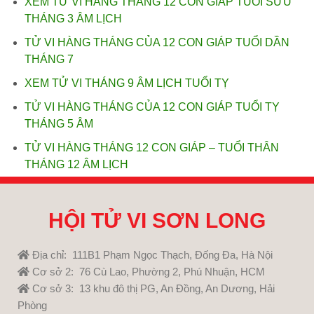
XEM TỬ VI HẰNG THÁNG 12 CON GIÁP TUỔI SỬU
THÁNG 3 ÂM LỊCH
TỬ VI HÀNG THÁNG CỦA 12 CON GIÁP TUỔI DẦN
THÁNG 7
XEM TỬ VI THÁNG 9 ÂM LỊCH TUỔI TỴ
TỬ VI HÀNG THÁNG CỦA 12 CON GIÁP TUỔI TỴ
THÁNG 5 ÂM
TỬ VI HÀNG THÁNG 12 CON GIÁP – TUỔI THÂN
THÁNG 12 ÂM LỊCH
HỘI TỬ VI SƠN LONG
Địa chỉ: 111B1 Phạm Ngọc Thạch, Đống Đa, Hà Nội
Cơ sở 2: 76 Cù Lao, Phường 2, Phú Nhuận, HCM
Cơ sở 3: 13 khu đô thị PG, An Đồng, An Dương, Hải
Phòng