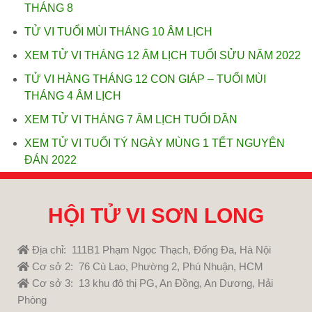
THÁNG 8
TỬ VI TUỔI MÙI THÁNG 10 ÂM LỊCH
XEM TỬ VI THÁNG 12 ÂM LỊCH TUỔI SỬU NĂM 2022
TỬ VI HÀNG THÁNG 12 CON GIÁP – TUỔI MÙI
THÁNG 4 ÂM LỊCH
XEM TỬ VI THÁNG 7 ÂM LỊCH TUỔI DẦN
XEM TỬ VI TUỔI TÝ NGÀY MÙNG 1 TẾT NGUYÊN
ĐÁN 2022
HỘI TỬ VI SƠN LONG
Địa chỉ: 111B1 Phạm Ngọc Thạch, Đống Đa, Hà Nội
Cơ sở 2: 76 Cù Lao, Phường 2, Phú Nhuận, HCM
Cơ sở 3: 13 khu đô thị PG, An Đồng, An Dương, Hải
Phòng