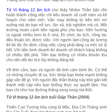
Tử Vi tháng 12
âm lịch
cho thấy Nhâm Thân bận rộn
hoàn thành công việc chỉ tiêu doanh số cuối năm và kế
hoạch cho năm mới. Vận may không từ trên trời rơi
xuống mà do bạn nỗ lực, lăn xả, trải nghiệm mà có. Môi
trường hoàn cảnh bên ngoài phù cho bạn. Nên hướng
ra ngoài nhiều hơn là ở nhà. Đi chơi, du lịch, công tác
đều thuận lợi, được việc. Với người làm công ăn lương
thì tài lộc ổn định, công việc cũng phải tăng ca mới xử lý
hết. Với dân kinh doanh thì doanh số khách hàng không
có nhiều đột phá. Tiền bạc không có nhiều khoản thu
cho nên dôi dư tích lũy không đáng kể.
Về tình cảm, bạn và người đó tình cảm bình ổn. Có thể
có những chuyến đi xa. Sức khỏe bạn khỏe mạnh không
gặp vấn đề gì. Với người độc thân tháng này khó gắn kết
thành một cặp nếu bạn không thực sự quyết tâm. Hai
bạn chỉ như hai đường thẳng song song mà thôi.
Tử Vi tháng 12 âm lịch tuổi Giáp Thân (2004)
Thiên Can Tương hòa cùng là Mộc, Địa Chi Tháng sinh