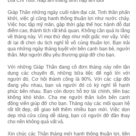
Địa Chi Tuổi. Nạp âm tháng sinh nạp âm tuổi
Giáp Thân những ngày cuối năm đại cát. Tinh thần phấn
khởi, việc gì cũng hanh thông thuận lợi như nước chảy.
Việc học tập mỹ mãn, gặp thời gặp thế học hành đỗ đạt
điểm cao, thành tích rất khả quan. Không cần quá lo lắng
về tháng này. Vì mọi thứ đẹp như một giấc mơ vậy. Việc
đi lại đi chơi du lịch nghỉ lễ vô cùng thuận lợi. Bạn trải
qua những ngày tháng tuyệt vời bên cạnh bạn bè, người
thân. Mọi người đều yêu thương giúp đỡ cho bạn.
Với những Giáp Thân đang cô đơn tháng này nên tận
dụng các chuyến đi, những bữa tiệc để ngỏ lời với
người đó. Cơ hội thành công là 90%. Với các cặp đôi
đang yêu nhau, bạn và người đó có kỳ nghỉ lễ hạnh
phúc bên nhau. Bạn còn được hỗ trợ tài chính, tiền bạc
không khó khăn. Cha mẹ người thân luôn bên cạnh
động viên giúp đỡ cho bạn. Tháng này các mối quan hệ
rất tốt đẹp, dễ giao kết thêm nhiều bạn mới. Việc dọn
dẹp nhà cửa cũng dễ dàng, bạn có người đỡ đần thay
cho nên không quá vất vả.
Xin chúc các Thân tháng mới hanh thông thuận lợi, tiền