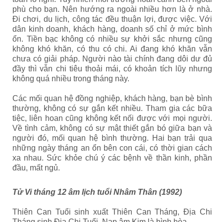
phù cho bạn. Nên hướng ra ngoài nhiều hơn là ở nhà.
Đi chơi, du lịch, công tác đều thuận lợi, được việc. Với
dân kinh doanh, khách hàng, doanh số chỉ ở mức bình
ổn. Tiền bạc không có nhiều sự khởi sắc nhưng cũng
không khó khăn, có thu có chi. Ai đang khó khăn vẫn
chưa có giải pháp. Người nào tài chính đang dôi dư đủ
đầy thì vẫn chi tiêu thoải mái, có khoản tích lũy nhưng
không quá nhiều trong tháng này.
Các mối quan hệ đồng nghiệp, khách hàng, bạn bè bình
thường, không có sự gắn kết nhiều. Tham gia các bữa
tiệc, liên hoan cũng không kết nối được với mọi người.
Về tình cảm, không có sự mật thiết gắn bó giữa bạn và
người đó, mối quan hệ bình thường. Hai bạn trải qua
những ngày tháng an ổn bên con cái, có thời gian cách
xa nhau. Sức khỏe chú ý các bệnh về thần kinh, phần
đầu, mất ngủ.
Tử Vi tháng 12 âm lịch tuổi Nhâm Thân (1992)
Thiên Can Tuổi sinh xuất Thiên Can Tháng,
Địa Chi
Tháng sinh Địa Chi Tuổi. Nạp âm Kim là bình hòa