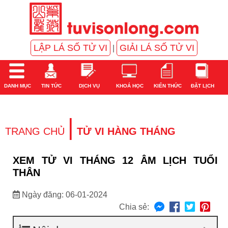
LẬP LÁ SỐ TỬ VI
GIẢI LÁ SỐ TỬ VI
|
DANH MỤC
TIN TỨC
DỊCH VỤ
KHOÁ HỌC
KIẾN THỨC
ĐẶT LỊCH
|
TRANG CHỦ
TỬ VI HÀNG THÁNG
XEM TỬ VI THÁNG 12 ÂM LỊCH TUỔI
THÂN
Ngày đăng: 06-01-2024
Chia sẻ: