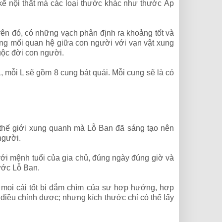
kế nội thất mà các loại thước khác như thước Áp
rên đó, có những vạch phân định ra khoảng tốt và
ng mối quan hệ giữa con người với vạn vật xung
uộc đời con người.
, mỗi L sẽ gồm 8 cung bát quái. Mỗi cung sẽ là có
 thế giới xung quanh mà Lỗ Ban đã sáng tạo nên
người.
ới mệnh tuổi của gia chủ, đúng ngày đúng giờ và
ước Lỗ Ban.
 mọi cái tốt bị đắm chìm của sự hợp hướng, hợp
 điều chỉnh được; nhưng kích thước chỉ có thể lấy