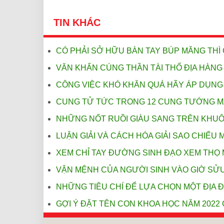
TIN KHÁC
CÓ PHẢI SỞ HỮU BÀN TAY BÚP MĂNG TH
VĂN KHẤN CÚNG THẦN TÀI THỔ ĐỊA HÀNG
CÔNG VIỆC KHÓ KHĂN QUÁ HÃY ÁP DỤNG
CUNG TỬ TỨC TRONG 12 CUNG TƯỚNG M
NHỮNG NỐT RUỒI GIÀU SANG TRÊN KHU
LUẬN GIẢI VÀ CÁCH HÓA GIẢI SAO CHIẾU 
XEM CHỈ TAY ĐƯỜNG SINH ĐẠO XEM THỌ 
VẬN MỆNH CỦA NGƯỜI SINH VÀO GIỜ SỬ
NHỮNG TIÊU CHÍ ĐỂ LỰA CHỌN MỘT ĐỊA 
GỢI Ý ĐẶT TÊN CON KHOA HỌC NĂM 2022 