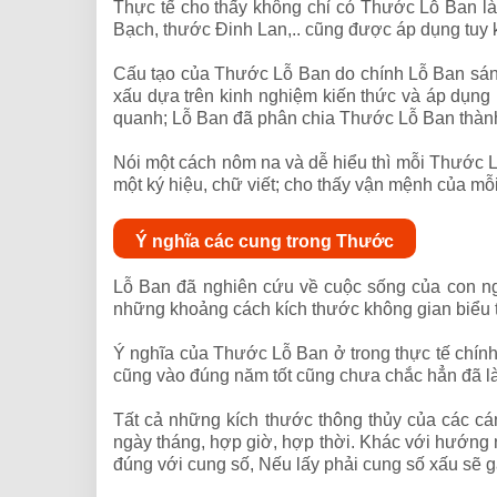
Thực tế cho thấy không chỉ có Thước Lỗ Ban là
Bạch, thước Đinh Lan,.. cũng được áp dụng tuy 
Cấu tạo của Thước Lỗ Ban do chính Lỗ Ban sáng 
xấu dựa trên kinh nghiệm kiến thức và áp dụng
quanh; Lỗ Ban đã phân chia Thước Lỗ Ban thành n
Nói một cách nôm na và dễ hiểu thì mỗi Thước Lỗ
một ký hiệu, chữ viết; cho thấy vận mệnh của mỗ
Ý nghĩa các cung trong Thước
Lỗ Ban đã nghiên cứu về cuộc sống của con ng
những khoảng cách kích thước không gian biểu t
Ý nghĩa của Thước Lỗ Ban ở trong thực tế chín
cũng vào đúng năm tốt cũng chưa chắc hẳn đã l
Tất cả những kích thước thông thủy của các c
ngày tháng, hợp giờ, hợp thời. Khác với hướng n
đúng với cung số, Nếu lấy phải cung số xấu sẽ gâ