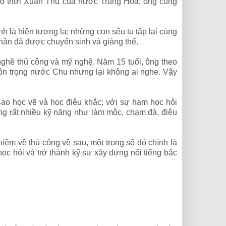
vào thời Xuân Thu của nước Trung Hoa; ông cũng
 là hiện tượng lạ; những con sếu tu tập lại cùng
hần đã được chuyển sinh và giáng thế.
nghề thủ công và mỹ nghệ. Năm 15 tuổi, ông theo
 tôn trọng nước Chu nhưng lại không ai nghe. Vậy
ao học vẽ và học điêu khắc; với sự ham học hỏi
ng rất nhiều kỹ năng như làm mộc, chạm đá, điêu
iệm về thủ công về sau, một trong số đó chính là
ọc hỏi và trở thành kỹ sư xây dựng nổi tiếng bậc