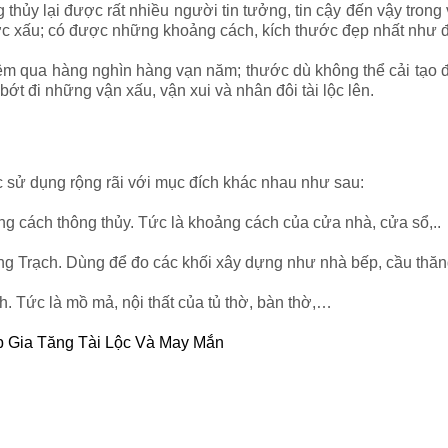
ủy lại được rất nhiều người tin tưởng, tin cậy đến vậy trong 
ớc xấu; có được những khoảng cách, kích thước đẹp nhất như
iệm qua hàng nghìn hàng vạn năm; thước dù không thể cải tạo
ớt đi những vận xấu, vận xui và nhân đôi tài lộc lên.
 sử dụng rộng rãi với mục đích khác nhau như sau:
 cách thông thủy. Tức là khoảng cách của cửa nhà, cửa sổ,..
Trạch. Dùng để đo các khối xây dựng như nhà bếp, cầu thăng,
 Tức là mồ mả, nội thất của tủ thờ, bàn thờ,…
p Gia Tăng Tài Lộc Và May Mắn