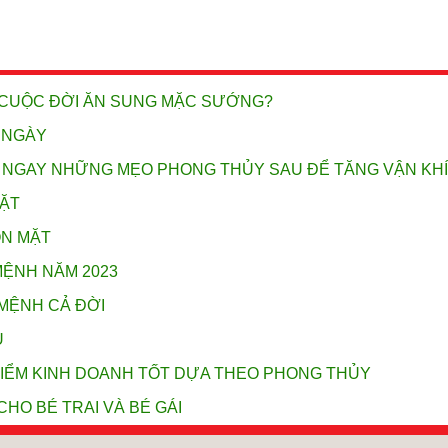
Ì CUỘC ĐỜI ĂN SUNG MẶC SƯỚNG?
 NGÀY
 NGAY NHỮNG MẸO PHONG THỦY SAU ĐỂ TĂNG VẬN KHÍ
ẶT
ÔN MẶT
MỆNH NĂM 2023
MỆNH CẢ ĐỜI
U
ĐIỂM KINH DOANH TỐT DỰA THEO PHONG THỦY
CHO BÉ TRAI VÀ BÉ GÁI