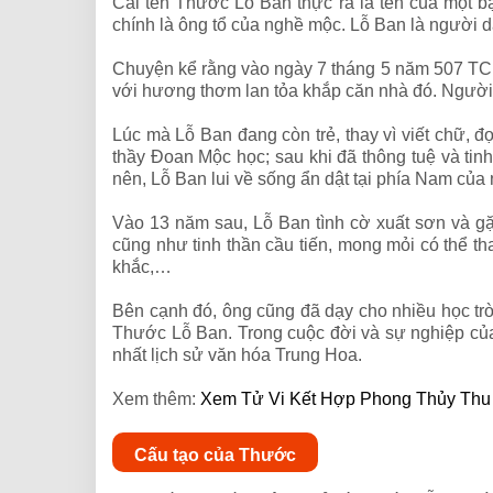
Cái tên Thước Lỗ Ban thực ra là tên của một b
chính là ông tổ của nghề mộc. Lỗ Ban là người d
Chuyện kể rằng vào ngày 7 tháng 5 năm 507 TCN.
với hương thơm lan tỏa khắp căn nhà đó. Người 
Lúc mà Lỗ Ban đang còn trẻ, thay vì viết chữ, 
thầy Đoan Mộc học; sau khi đã thông tuệ và tin
nên, Lỗ Ban lui về sống ẩn dật tại phía Nam của
Vào 13 năm sau, Lỗ Ban tình cờ xuất sơn và g
cũng như tinh thần cầu tiến, mong mỏi có thể t
khắc,…
Bên cạnh đó, ông cũng đã dạy cho nhiều học trò,
Thước Lỗ Ban. Trong cuộc đời và sự nghiệp của 
nhất lịch sử văn hóa Trung Hoa.
Xem thêm:
Xem Tử Vi Kết Hợp Phong Thủy Thu
Cấu tạo của Thước