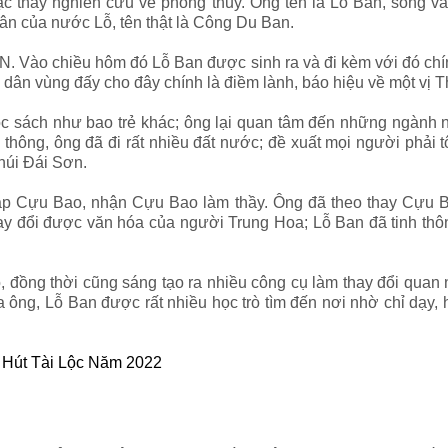
ậc thầy nghiên cứu về phong thủy. Ông tên là Lỗ Ban, sống 
ân của nước Lỗ, tên thật là Công Du Ban.
 Vào chiều hôm đó Lỗ Ban được sinh ra và đi kèm với đó chính
dân vùng đấy cho đây chính là điềm lành, báo hiệu về một vị T
đọc sách như bao trẻ khác; ông lại quan tâm đến những ngành 
h thông, ông đã đi rất nhiều đất nước; đề xuất mọi người phải
 núi Đái Sơn.
ặp Cựu Bao, nhận Cựu Bao làm thầy. Ông đã theo thay Cựu B
hay đổi được văn hóa của người Trung Hoa; Lỗ Ban đã tinh thô
 đồng thời cũng sáng tạo ra nhiều công cụ làm thay đổi quan n
ông, Lỗ Ban được rất nhiều học trò tìm đến nơi nhờ chỉ dạy, h
 Hút Tài Lộc Năm 2022