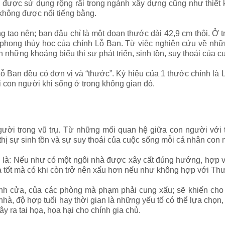
 được sử dụng rộng rãi trong ngành xây dựng cũng như thiết 
không được nổi tiếng bằng.
tạo nên; ban đâu chỉ là một đoạn thước dài 42,9 cm thôi. Ở t
 phong thủy học của chính Lỗ Ban. Từ việc nghiên cứu về nhữ
hững khoảng biểu thị sự phát triển, sinh tồn, suy thoái của c
 Ban đều có đơn vị và “thước”. Ký hiệu của 1 thước chính là L
i con người khi sống ở trong không gian đó.
ười trong vũ trụ. Từ những mối quan hệ giữa con người với
hị sự sinh tồn và sự suy thoái của cuộc sống mỗi cá nhân con 
h là: Nếu như có một ngôi nhà được xây cất đúng hướng, hợp v
à tốt mà có khi còn trở nên xấu hơn nếu như không hợp với Th
ánh cửa, của các phòng mà phạm phải cung xấu; sẽ khiến cho
hà, độ hợp tuổi hay thời gian là những yếu tố có thể lựa chọn,
y ra tai họa, họa hại cho chính gia chủ.