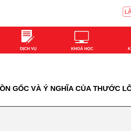
LẬ
DỊCH VỤ
KHOÁ HỌC
K
UỒN GỐC VÀ Ý NGHĨA CỦA THƯỚC L