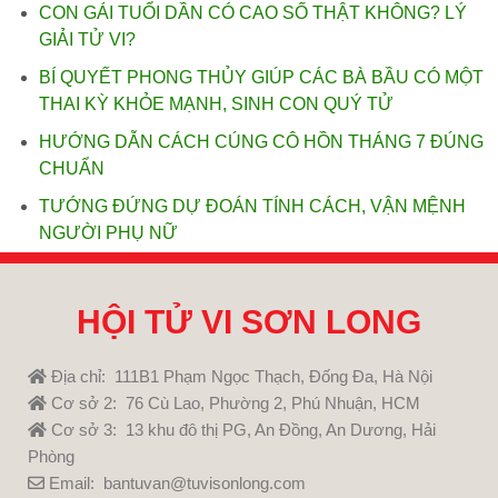
CON GÁI TUỔI DẦN CÓ CAO SỐ THẬT KHÔNG? LÝ
GIẢI TỬ VI?
BÍ QUYẾT PHONG THỦY GIÚP CÁC BÀ BẦU CÓ MỘT
THAI KỲ KHỎE MẠNH, SINH CON QUÝ TỬ
HƯỚNG DẪN CÁCH CÚNG CÔ HỒN THÁNG 7 ĐÚNG
CHUẨN
TƯỚNG ĐỨNG DỰ ĐOÁN TÍNH CÁCH, VẬN MỆNH
NGƯỜI PHỤ NỮ
HỘI TỬ VI SƠN LONG
Địa chỉ: 111B1 Phạm Ngọc Thạch, Đống Đa, Hà Nội
Cơ sở 2: 76 Cù Lao, Phường 2, Phú Nhuận, HCM
Cơ sở 3: 13 khu đô thị PG, An Đồng, An Dương, Hải
Phòng
Email: bantuvan@tuvisonlong.com