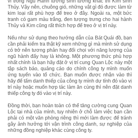
vì trong Ngũ Hành tương sinh tương khắc thì Kim sinh
Thủy. Vậy nên, chuông gió, những vật gì đó được làm từ
kim loại rất phù hợp để treo ở đây. Ngoài ra, một bức
tranh có gam màu trắng, đen tượng trưng cho hai hành
Thủy và Kim cũng rất thích hợp để treo ở vị trí này.
Nếu như sử dụng theo hướng dẫn của Bát Quái đồ, bạn
cần phải kiểm tra thật kỹ xem những gì mà mình sử dụng
có trở nên tương phản hay đối chọi với năng lượng của
ngũ hành đấy hay là không. Một phương thức phù hợp
nhất chính là bạn hãy đặt ở vị trí cung Quan Lộc này một
tập sách báo, quảng cáo do chính công ty mình muốn
ứng tuyển vào tổ chức. Bạn muốn được nhận vào thì
hãy để tấm danh thiếp của công ty mình dự tính đó vào vị
trí này hoặc muốn hợp tác làm ăn cùng thì nên đặt danh
thiếp công ty đó vào vị trí này.
Đồng thời, bạn hoàn toàn có thể tăng cường cung Quan
Lộc tại nhà của mình, tuy nhiên ở chỗ làm việc bạn cần
phải có một văn phòng riêng thì mới làm được để tránh
gây ảnh hưởng tới vận trình công danh, sự nghiệp của
những đồng nghiệp khác cùng công ty.