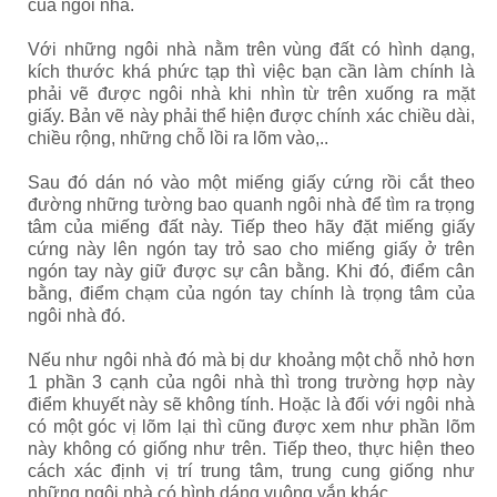
của ngôi nhà.
Với những ngôi nhà nằm trên vùng đất có hình dạng,
kích thước khá phức tạp thì việc bạn cần làm chính là
phải vẽ được ngôi nhà khi nhìn từ trên xuống ra mặt
giấy. Bản vẽ này phải thể hiện được chính xác chiều dài,
chiều rộng, những chỗ lồi ra lõm vào,..
Sau đó dán nó vào một miếng giấy cứng rồi cắt theo
đường những tường bao quanh ngôi nhà để tìm ra trọng
tâm của miếng đất này. Tiếp theo hãy đặt miếng giấy
cứng này lên ngón tay trỏ sao cho miếng giấy ở trên
ngón tay này giữ được sự cân bằng. Khi đó, điểm cân
bằng, điểm chạm của ngón tay chính là trọng tâm của
ngôi nhà đó.
Nếu như ngôi nhà đó mà bị dư khoảng một chỗ nhỏ hơn
1 phần 3 cạnh của ngôi nhà thì trong trường hợp này
điểm khuyết này sẽ không tính. Hoặc là đối với ngôi nhà
có một góc vị lõm lại thì cũng được xem như phần lõm
này không có giống như trên. Tiếp theo, thực hiện theo
cách xác định vị trí trung tâm, trung cung giống như
những ngôi nhà có hình dáng vuông vắn khác.