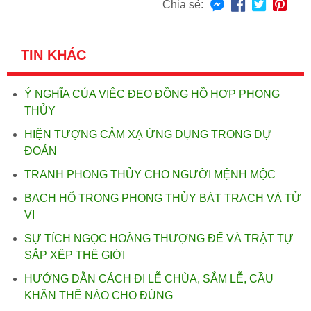
Chia sẻ:
TIN KHÁC
Ý NGHĨA CỦA VIỆC ĐEO ĐỒNG HỒ HỢP PHONG
THỦY
HIỆN TƯỢNG CẢM XẠ ỨNG DỤNG TRONG DỰ
ĐOÁN
TRANH PHONG THỦY CHO NGƯỜI MỆNH MỘC
BẠCH HỔ TRONG PHONG THỦY BÁT TRẠCH VÀ TỬ
VI
SỰ TÍCH NGỌC HOÀNG THƯỢNG ĐẾ VÀ TRẬT TỰ
SẮP XẾP THẾ GIỚI
HƯỚNG DẪN CÁCH ĐI LỄ CHÙA, SẮM LỄ, CẦU
KHẤN THẾ NÀO CHO ĐÚNG