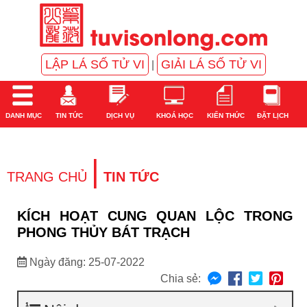
LẬP LÁ SỐ TỬ VI
GIẢI LÁ SỐ TỬ VI
|
DANH MỤC
TIN TỨC
DỊCH VỤ
KHOÁ HỌC
KIẾN THỨC
ĐẶT LỊCH
|
TRANG CHỦ
TIN TỨC
KÍCH HOẠT CUNG QUAN LỘC TRONG
PHONG THỦY BÁT TRẠCH
Ngày đăng: 25-07-2022
Chia sẻ: