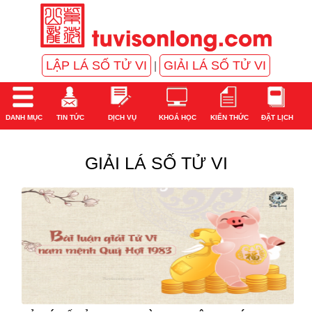
LẬP LÁ SỐ TỬ VI
GIẢI LÁ SỐ TỬ VI
|
DANH MỤC
TIN TỨC
DỊCH VỤ
KHOÁ HỌC
KIẾN THỨC
ĐẶT LỊCH
GIẢI LÁ SỐ TỬ VI