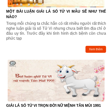
MỘT BÀI LUẬN GIẢI LÁ SỐ TỬ VI MẪU SẼ NHƯ THẾ
NÀO?
Trong mỗi chúng ta chắc hẳn có rất nhiều người rất thích
nghe luận giải lá số Tử Vi nhưng chưa biết tìm địa chỉ ở
đâu uy tín. Trước đây khi tình hình dịch bệnh còn chưa
phức tạp
Xem thêm
GIẢI LÁ SỐ TỬ VI TRỌN ĐỜI NỮ MỆNH TÂN MÙI 1991