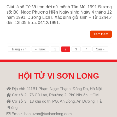
Giải lá số Tử Vi trọn đời nữ mệnh Tân Mùi 1991 Đương
số: Bùi Ngọc Phương Hiền Ngày sinh: Ngày 4 tháng 12
năm 1991, Dương Lịch I. Xác định giờ sinh – Từ 12h45’
đến 13h05’ trưa. 04/12/1991.
Xem thêm
Trang 2 / 4
«Trước
1
2
3
4
Sau »
HỘI TỬ VI SƠN LONG
Địa chỉ: 111B1 Phạm Ngọc Thạch, Đống Đa, Hà Nội
Cơ sở 2: 76 Cù Lao, Phường 2, Phú Nhuận, HCM
Cơ sở 3: 13 khu đô thị PG, An Đồng, An Dương, Hải
Phòng
Email: bantuvan@tuvisonlong.com