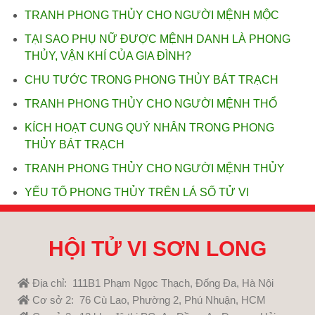
TRANH PHONG THỦY CHO NGƯỜI MỆNH MỘC
TẠI SAO PHỤ NỮ ĐƯỢC MỆNH DANH LÀ PHONG
THỦY, VẬN KHÍ CỦA GIA ĐÌNH?
CHU TƯỚC TRONG PHONG THỦY BÁT TRẠCH
TRANH PHONG THỦY CHO NGƯỜI MỆNH THỔ
KÍCH HOẠT CUNG QUÝ NHÂN TRONG PHONG
THỦY BÁT TRẠCH
TRANH PHONG THỦY CHO NGƯỜI MỆNH THỦY
YẾU TỐ PHONG THỦY TRÊN LÁ SỐ TỬ VI
HỘI TỬ VI SƠN LONG
Địa chỉ: 111B1 Phạm Ngọc Thạch, Đống Đa, Hà Nội
Cơ sở 2: 76 Cù Lao, Phường 2, Phú Nhuận, HCM