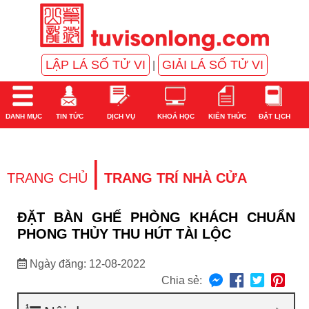
LẬP LÁ SỐ TỬ VI
GIẢI LÁ SỐ TỬ VI
|
DANH MỤC
TIN TỨC
DỊCH VỤ
KHOÁ HỌC
KIẾN THỨC
ĐẶT LỊCH
|
TRANG CHỦ
TRANG TRÍ NHÀ CỬA
ĐẶT BÀN GHẾ PHÒNG KHÁCH CHUẨN
PHONG THỦY THU HÚT TÀI LỘC
Ngày đăng: 12-08-2022
Chia sẻ: