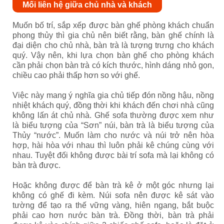
Mối liên hệ giữa chủ nhà và khách
Muốn bố trí, sắp xếp được bàn ghế phòng khách chuẩn
phong thủy thì gia chủ nên biết rằng, bàn ghế chính là
đại diện cho chủ nhà, bàn trà là tượng trưng cho khách
quý. Vậy nên, khi lựa chọn bàn ghế cho phòng khách
cần phải chọn bàn trà có kích thước, hình dáng nhỏ gọn,
chiều cao phải thấp hơn so với ghế.
Việc này mang ý nghĩa gia chủ tiếp đón nồng hậu, nồng
nhiệt khách quý, đồng thời khi khách đến chơi nhà cũng
không lấn át chủ nhà.
Ghế sofa thường được xem như
là biểu tượng của “Sơn” núi, bàn trà là biểu tượng của
Thủy “nước”. Muốn làm cho nước và núi trở nên hòa
hợp, hài hòa với nhau thì luôn phải kê chúng cùng với
nhau. Tuyệt đối không được bài trí sofa mà lại không có
bàn trà được.
Hoặc không được để bàn trà kê ở một góc nhưng lại
không có ghế đi kèm. Núi sofa nên được kê sát vào
tường để tạo ra thế vững vàng, hiên ngang, bắt buộc
phải cao hơn nước bàn trà. Đồng thời, bàn trà phải