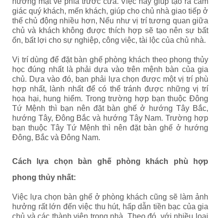
hướng mặt về phía trước cửa. Việc này giúp tạo ra cảm
giác quý khách, mến khách, giúp cho chủ nhà giao tiếp ở
thế chủ động nhiều hơn, Nếu như vị trí tương quan giữa
chủ và khách không được thích hợp sẽ tạo nên sự bất
ổn, bất lợi cho sự nghiệp, công việc, tài lộc của chủ nhà.
Vị trí dùng để đặt bàn ghế phòng khách theo phong thủy
học đúng nhất là phải dựa vào trên mệnh bàn của gia
chủ. Dựa vào đó, bạn phải lựa chọn được một vị trí phù
hợp nhất, lành nhất để có thể tránh được những vị trí
họa hại, hung hiểm. Trong trường hợp bạn thuộc Đông
Tứ Mệnh thì bạn nên đặt bàn ghế ở hướng Tây Bắc,
hướng Tây, Đông Bắc và hướng Tây Nam. Trường hợp
bạn thuộc Tây Tứ Mệnh thì nên đặt bàn ghế ở hướng
Đông, Bắc và Đông Nam.
Cách lựa chọn bàn ghế phòng khách phù hợp
phong thủy nhất:
Việc lựa chọn bàn ghế ở phòng khách cũng sẽ làm ảnh
hưởng rất lớn đến việc thu hút, hấp dẫn tiền bạc của gia
chủ và các thành viên trong nhà. Theo đó, với nhiều loại