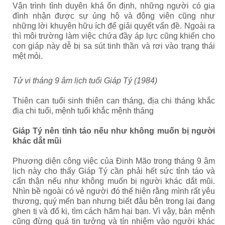
Vận trình tình duyên khá ổn định, những người có gia
đình nhận được sự ủng hộ và động viên cũng như
những lời khuyên hữu ích để giải quyết vấn đề. Ngoài ra
thì môi trường làm việc chứa đầy áp lực cũng khiến cho
con giáp này dễ bị sa sút tinh thần và rơi vào trạng thái
mệt mỏi.
Tử vi tháng 9 âm lịch tuổi Giáp Tý (1984)
Thiên can tuổi sinh thiên can tháng, địa chi tháng khắc
địa chi tuổi, mệnh tuổi khắc mệnh tháng
Giáp Tý nên tỉnh táo nếu như không muốn bị người
khác dắt mũi
Phương diện công việc của Đinh Mão trong tháng 9 âm
lịch này cho thấy Giáp Tý cần phải hết sức tỉnh táo và
cẩn thận nếu như không muốn bị người khác dắt mũi.
Nhìn bề ngoài có vẻ người đó thể hiện rằng mình rất yêu
thương, quý mến bạn nhưng biết đâu bên trong lại đang
ghen tị và đố kị, tìm cách hãm hại bạn. Vì vậy, bản mệnh
cũng đừng quá tin tưởng và tín nhiệm vào người khác