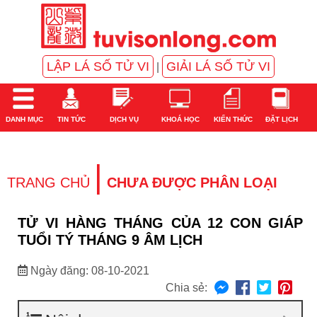
LẬP LÁ SỐ TỬ VI
GIẢI LÁ SỐ TỬ VI
|
DANH MỤC
TIN TỨC
DỊCH VỤ
KHOÁ HỌC
KIẾN THỨC
ĐẶT LỊCH
|
TRANG CHỦ
CHƯA ĐƯỢC PHÂN LOẠI
TỬ VI HÀNG THÁNG CỦA 12 CON GIÁP
TUỔI TÝ THÁNG 9 ÂM LỊCH
Ngày đăng: 08-10-2021
Chia sẻ: