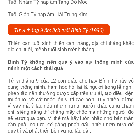
Tuổi Nhâm Tý nạp âm Tang Đố Mộc
Tuổi Giáp Tý nạp âm Hải Trung Kim
Tử vi tháng 9 âm lịch tuổi Bính Tý (1996)
Thiên can tuổi sinh thiên can tháng, địa chi tháng khắc
địa chi tuổi, mệnh tuổi sinh mệnh tháng
Bính Tý không nên quá ỷ vào sự thông minh của
mình một cách thái quá
Tử vi tháng 9 của 12 con giáp cho hay Bính Tý này vô
cùng thông minh, ham học hỏi lại là người trọng lễ nghi,
phép tắc nên thường được cấp trên ưu ái, tạo điều kiện
thuận lợi và cất nhắc lên vị trí cao hơn. Tuy nhiên, đừng
vì vậy mà ỷ lại, nếu như những người khác cũng chăm
chỉ, siêng năng thì chẳng mấy chốc mà những người đó
sẽ vượt qua bạn. Vì thế mà hãy luôn nhắc nhở bản thân
cần phải nỗ lực, cố gắng phấn đấu nhiều hơn nữa để
duy trì và phát triển bền vững, lâu dài.