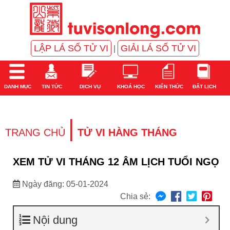
LẬP LÁ SỐ TỬ VI
GIẢI LÁ SỐ TỬ VI
|
DANH MỤC
TIN TỨC
DỊCH VỤ
KHOÁ HỌC
KIẾN THỨC
ĐẶT LỊCH
|
TRANG CHỦ
TỬ VI HÀNG THÁNG
XEM TỬ VI THÁNG 12 ÂM LỊCH TUỔI NGỌ
Ngày đăng: 05-01-2024
Chia sẻ:
Nội dung