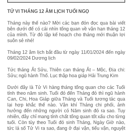
TỬ VI THÁNG 12 ÂM LỊCH TUỔI NGỌ
Tháng này thế nào? Mời các bạn đón đọc qua bài viết
bên dưới để có cái nhìn tổng quan về vận hạn tháng 12
của mình. Từ đó lập kế hoạch cho tháng mới thuận lợi
suôn sẻ nhé!
Tháng 12 âm lịch bắt đầu từ ngày 11/01/2024 đến ngày
09/02/2024 Dương lịch
Tức tháng Ất Sửu, Thiên can tháng Ất – Mộc, Địa chi:
Sửu; ngũ hành Thổ. Lục thập hoa giáp Hải Trung Kim
Dưới đây là Tử Vi hàng tháng tổng quan cho các Tuổi
tính theo năm sinh. Tuổi đó đến Tháng đó thì ngũ hành
Can, Chi, Hoa Giáp giữa Tháng và Tuổi tương tác qua
lại hợp khắc thế nào. Vận khí Tháng chi phối, ảnh
hưởng đến những người có Năm sinh đó ra sao. Tuy
nhiên, đây chỉ mang tính chất tổng quan tốt xấu cho từng
tuổi. Còn tùy theo Tuổi đó sinh Tháng, Ngày Giờ nào,
tức lá số Tử Vi ra sao, đang ở đại vận, tiểu vận, nguyệt