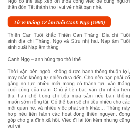
Ngọ có thể sắp xếp ổn thỏa công việc để cùng người
thân đón Tết thảnh thơi vui vẻ nhất bạn nhé.
Tử Vi tháng 12 âm tuổi Canh Ngọ (1990)
Thiên Can Tuổi khắc Thiên Can Tháng, Địa chi Tuổi
sinh địa chi Tháng, Ngọ và Sửu nhị hại. Nạp âm Tuổi
sinh xuất Nạp âm tháng
Canh Ngọ – anh hùng tạo thời thế
Thời vận bên ngoài không được hanh thông thuận lợi,
may mắn không tự nhiên đưa đến. Cho nên bạn phải cố
gắng nỗ lực nhiều mới mong có thành tựu vào tháng
cuối cùng của năm. Chú ý tiền bạc vẫn chi nhiều hơn
thu, hạn chế trong chi tiêu mua sắm nếu bạn không
muốn sớm rỗng túi. Có thể bạn sẽ chi tiều nhiều cho các
mối quan hệ, và nhiều việc phát sinh khác… Tháng này
hợp nếu tiến hành các hoạt động thiện nguyện, đóng
góp cho gia đình xã hội. Việc đi lại tốn kém nhưng cũng
vui vẻ.