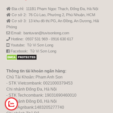
Địa chỉ: 111B1 Phạm Ngọc Thạch, Đống Đa, Hà Nội
Cơ sở 2: 76 Cù Lao, Phường 2, Phú Nhuận, HCM
Cơ sở 3: 13 khu đô thị PG, An Đồng, An Dương, Hải
Phòng
Email: bantuvan@tuvisonlong.com
Hotline: 0937 531 969 - 0916 630 617
Youtube:
Tử Vi Sơn Long
Facebook:
Tử Vi Sơn Long
Thông tin tài khoản ngân hàng:
Chủ Tài Khoản: Pham Anh Son
- STK Vietcombank: 0021000379453
Chi nhánh Đống Đa, Hà Nội
- STK Techcombank: 19031690460010
Chi nhánh Đông Đô, Hà Nội
- STK Agribank:1483205277740