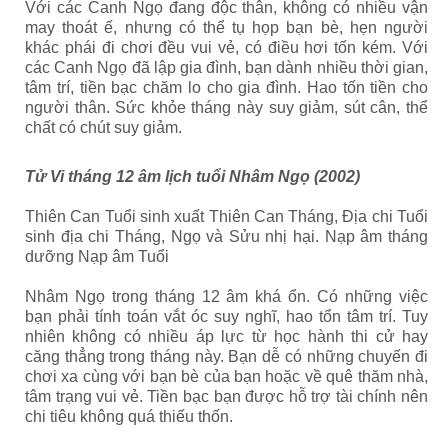
Với các Canh Ngọ đang độc thân, không có nhiều vận
may thoát ế, nhưng có thể tụ họp bạn bè, hẹn người
khác phái đi chơi đều vui vẻ, có điều hơi tốn kém. Với
các Canh Ngọ đã lập gia đình, bạn dành nhiều thời gian,
tâm trí, tiền bạc chăm lo cho gia đình. Hao tốn tiền cho
người thân. Sức khỏe tháng này suy giảm, sút cân, thể
chất có chút suy giảm.
Tử Vi tháng 12 âm lịch tuổi Nhâm Ngọ (2002)
Thiên Can Tuổi sinh xuất Thiên Can Tháng, Địa chi Tuổi
sinh địa chi Tháng, Ngọ và Sửu nhị hại. Nạp âm tháng
dưỡng Nạp âm Tuổi
Nhâm Ngọ trong tháng 12 âm khá ổn. Có những việc
bạn phải tính toán vắt óc suy nghĩ, hao tổn tâm trí. Tuy
nhiên không có nhiều áp lực từ học hành thi cử hay
căng thẳng trong tháng này. Bạn dễ có những chuyến đi
chơi xa cùng với bạn bè của bạn hoặc về quê thăm nhà,
tâm trạng vui vẻ. Tiền bạc bạn được hỗ trợ tài chính nên
chi tiêu không quá thiếu thốn.