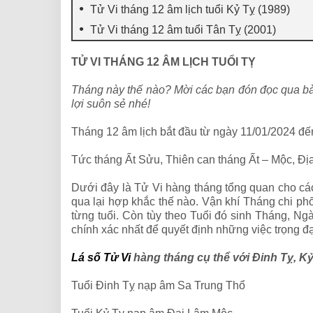
Tử Vi tháng 12 âm lịch tuổi Kỷ Tỵ (1989)
Tử Vi tháng 12 âm tuổi Tân Tỵ (2001)
TỬ VI THÁNG 12 ÂM LỊCH TUỔI TỴ
Tháng này thế nào? Mời các bạn đón đọc qua bài
lợi suôn sẻ nhé!
Tháng 12 âm lịch bắt đầu từ ngày 11/01/2024 đ
Tức tháng Ất Sửu, Thiên can tháng Ất – Mộc, Đị
Dưới đây là Tử Vi hàng tháng tổng quan cho các
qua lại hợp khắc thế nào. Vận khí Tháng chi ph
từng tuổi. Còn tùy theo Tuổi đó sinh Tháng, Ng
chính xác nhất để quyết định những việc trọng đ
Lá số Tử Vi
hàng tháng cụ thể với Đinh Tỵ, Kỷ
Tuổi Đinh Tỵ nạp âm Sa Trung Thổ