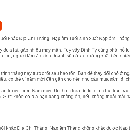
Tuổi khắc Địa Chi Tháng. Nạp âm Tuổi sinh xuất Nạp âm Tháng
y đưa lại, gặp nhiều may mắn. Tuy vậy Đinh Tỵ cũng phải nỗ l
 thu, người làm ăn kinh doanh sẽ có xu hướng xuất tiền nhiều 
rình tháng này trước tốt sau hao tốn. Bạn dễ thay đổi chỗ ở ngắ
tiêu, có thể vì năm mới đến gần cho nên nhu cầu mua sắm, đi c
 trước thềm Năm mới. Đi chơi đi xa du lịch có chút trục trặc. 
em. Sức khỏe cơ địa bạn đang không ổn, nếu không thoải mái h
Tuổi khắc Địa Chi Tháng. Nạp âm Tháng không khắc được Nạp 