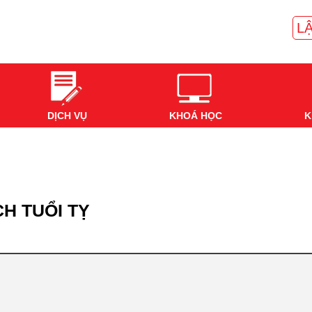
LẬ
DỊCH VỤ
KHOÁ HỌC
K
CH TUỔI TỴ