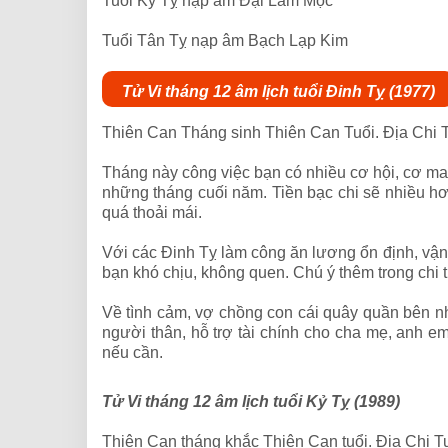
Tuổi Kỷ Tỵ nạp âm Đại Lâm Mộc
Tuổi Tân Tỵ nạp âm Bạch Lạp Kim
Tử Vi tháng 12 âm lịch tuổi Đinh Tỵ (1977)
Thiên Can Tháng sinh Thiên Can Tuổi. Địa Chi 
Tháng này công việc bạn có nhiều cơ hội, cơ ma
những tháng cuối năm. Tiền bạc chi sẽ nhiều hơn
quá thoải mái.
Với các Đinh Tỵ làm công ăn lương ổn định, vận t
bạn khó chịu, không quen. Chú ý thêm trong chi 
Về tình cảm, vợ chồng con cái quây quần bên nhau
người thân, hỗ trợ tài chính cho cha mẹ, anh 
nếu cần.
Tử Vi tháng 12 âm lịch tuổi Kỷ Tỵ (1989)
Thiên Can tháng khắc Thiên Can tuổi. Địa Chi 