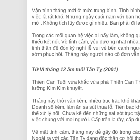
Vận trình tháng mới ở mức trung bình. Tình hìn
việc là rất khó. Những ngày cuối năm với bạn hế
mới. Không tích lũy được gì nhiều. Bạn phải đi l
Trong các mối quan hệ việc ai nấy làm, không qu
thiếu kết nối. Về tình cảm, yêu đương nhạt nhò
tinh thần để đón kỳ nghỉ lễ vui vẻ bên cạnh ng
sớm phục hồi. Tháng này người nào cô đơn vẫn 
Tử Vi tháng 12 âm tuổi Tân Tỵ (2001)
Thiên Can Tuổi vừa khắc vừa phá Thiên Can Th
lưỡng Kim Kim khuyết.
Tháng này thời vận kém, nhiều trục trặc khó khă
Doanh số kém, làm ăn sa sút thua lỗ. Tiền bạc 
thể xử lý nổi. Chưa kể đến những sai sót trục tr
việc chung với mọi người. Cấp trên la rầy, cấp d
Về mặt tình cảm, tháng này dễ gãy đổ trong c
Ngoài ra với các Tân Tỵ đang độc thân cơ hội th