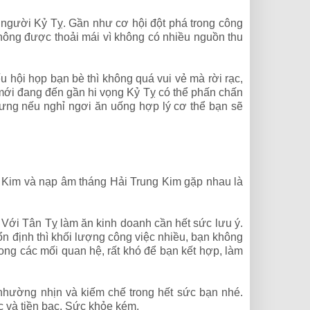
n người Kỷ Tỵ. Gần như cơ hội đột phá trong công
 không được thoải mái vì không có nhiều nguồn thu
 hội họp bạn bè thì không quá vui vẻ mà rời rạc,
mới đang đến gần hi vọng Kỷ Tỵ có thể phấn chấn
hưng nếu nghỉ ngơi ăn uống hợp lý cơ thể bạn sẽ
 Kim và nạp âm tháng Hải Trung Kim gặp nhau là
. Với Tân Tỵ làm ăn kinh doanh cần hết sức lưu ý.
n định thì khối lượng công việc nhiều, bạn không
Trong các mối quan hệ, rất khó để bạn kết hợp, làm
nhường nhịn và kiếm chế trong hết sức bạn nhé.
c và tiền bạc. Sức khỏe kém.