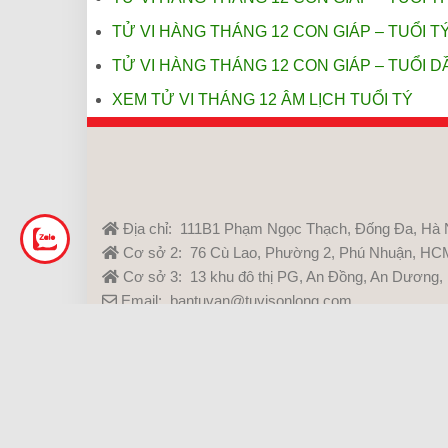
TỬ VI HÀNG THÁNG 12 CON GIÁP – TUỔI T
TỬ VI HÀNG THÁNG 12 CON GIÁP – TUỔI D
XEM TỬ VI THÁNG 12 ÂM LỊCH TUỔI TÝ
Địa chỉ: 111B1 Phạm Ngọc Thạch, Đống Đa, Hà 
Cơ sở 2: 76 Cù Lao, Phường 2, Phú Nhuận, HC
Cơ sở 3: 13 khu đô thị PG, An Đồng, An Dương,
Email: bantuvan@tuvisonlong.com
Hotline: 0937 531 969 - 0916 630 617
Youtube:
Tử Vi Sơn Long
Facebook:
Tử Vi Sơn Long