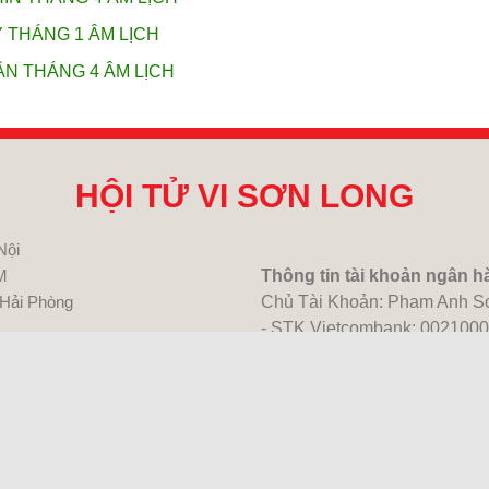
Ý THÁNG 1 ÂM LỊCH
ẦN THÁNG 4 ÂM LỊCH
HỘI TỬ VI SƠN LONG
Nội
M
Thông tin tài khoản ngân h
 Hải Phòng
Chủ Tài Khoản: Pham Anh S
- STK Vietcombank: 002100
Chi nhánh Đống Đa, Hà Nội
- STK Techcombank: 19031
Chi nhánh Đông Đô, Hà Nội
- STK Agribank:1483205277
Chi nhánh Thủ Đô