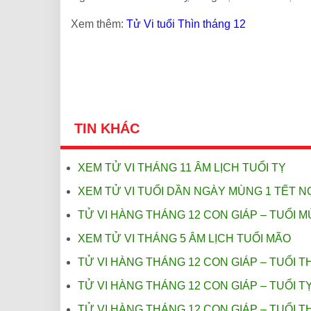
Xem thêm:
Tử Vi tuổi Thìn tháng 12
TIN KHÁC
XEM TỬ VI THÁNG 11 ÂM LỊCH TUỔI TỴ
XEM TỬ VI TUỔI DẦN NGÀY MÙNG 1 TẾT 
TỬ VI HÀNG THÁNG 12 CON GIÁP – TUỔI M
XEM TỬ VI THÁNG 5 ÂM LỊCH TUỔI MÃO
TỬ VI HÀNG THÁNG 12 CON GIÁP – TUỔI T
TỬ VI HÀNG THÁNG 12 CON GIÁP – TUỔI T
TỬ VI HÀNG THÁNG 12 CON GIÁP – TUỔI T