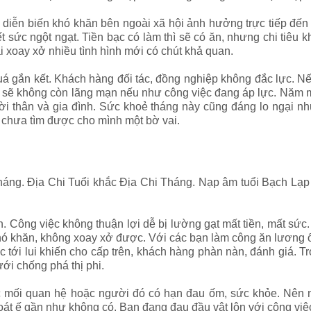
h diễn biến khó khăn bên ngoài xã hội ảnh hưởng trực tiếp đế
t sức ngột ngạt. Tiền bạc có làm thì sẽ có ăn, nhưng chi tiêu
ại xoay xở nhiều tình hình mới có chút khả quan.
á gắn kết. Khách hàng đối tác, đồng nghiệp không đắc lực. Nếu
a, sẽ không còn lãng mạn nếu như công việc đang áp lực. Năm 
ười thân và gia đình. Sức khoẻ tháng này cũng đáng lo ngại n
chưa tìm được cho mình một bờ vai.
áng. Địa Chi Tuổi khắc Địa Chi Tháng. Nạp âm tuổi Bạch Lạp
n. Công việc không thuận lợi dễ bị lường gạt mất tiền, mất sức
khó khăn, không xoay xở được. Với các bạn làm công ăn lương ổ
ặc tới lui khiến cho cấp trên, khách hàng phàn nàn, đánh giá. 
ưới chống phá thị phi.
ác mối quan hệ hoặc người đó có hạn đau ốm, sức khỏe. Nên 
oát ế gần như không có. Bạn đang đau đầu vật lộn với công việ