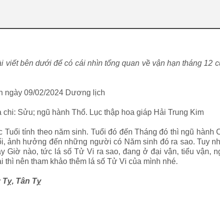
 viết bên dưới để có cái nhìn tổng quan về vận hạn tháng 12 
ến ngày 09/02/2024 Dương lịch
a chi: Sửu; ngũ hành Thổ. Lục thập hoa giáp Hải Trung Kim
 Tuổi tính theo năm sinh. Tuổi đó đến Tháng đó thì ngũ hành 
ối, ảnh hưởng đến những người có Năm sinh đó ra sao. Tuy nhi
ày Giờ nào, tức lá số Tử Vi ra sao, đang ở đại vận, tiểu vận,
ại thì nên tham khảo thêm lá số Tử Vi của mình nhé.
 Tỵ, Tân Tỵ