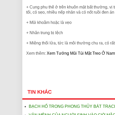
+ Cung phu thê ở trên khuôn mặt bất thường, vị 
tối, có sẹo, nhiều nếp nhăn và có nốt ruồi đen án
+ Mũi khoằm hoặc là vẹo
+ Nhân trung bị lệch
+ Miệng thổi lửa, tức là môi thường chu ra, có rấ
Xem thêm:
Xem Tướng Mũi Túi Mật Treo Ở Na
TIN KHÁC
BẠCH HỔ TRONG PHONG THỦY BÁT TRẠCH