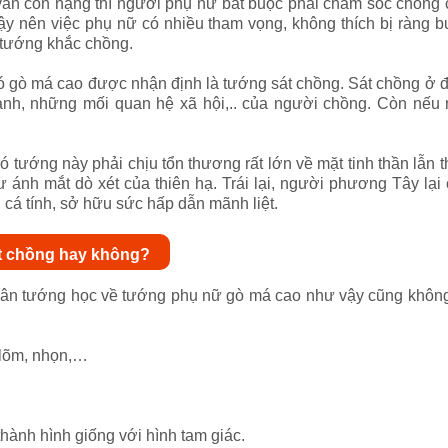
ẫn còn nặng thì người phụ nữ bắt buộc phải chăm sóc chồng co
Vậy nên việc phụ nữ có nhiều tham vọng, không thích bị ràng
à tướng khắc chồng.
 gò má cao được nhận định là tướng sát chồng. Sát chồng ở đâ
anh, những mối quan hệ xã hội,.. của người chồng. Còn nếu
tướng này phải chịu tổn thương rất lớn về mặt tinh thần lẫn th
ư ánh mắt dò xét của thiên hạ. Trái lại, người phương Tây lại
 cá tính, sở hữu sức hấp dẫn mãnh liệt.
át chồng hay không?
 nhân tướng học về tướng phụ nữ gò má cao như vậy cũng không
i lõm, nhọn,…
 thành hình giống với hình tam giác.