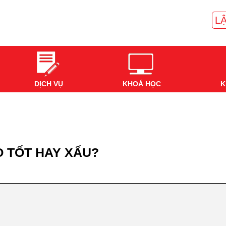
LẬ
DỊCH VỤ
KHOÁ HỌC
K
 TỐT HAY XẤU?