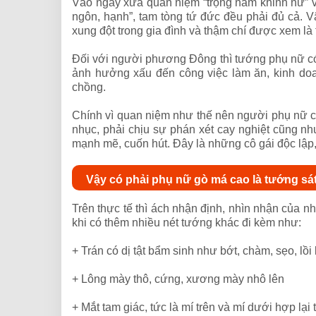
Vào ngày xưa quan niệm “trọng nam khinh nữ” v
ngôn, hạnh”, tam tòng tứ đức đều phải đủ cả. 
xung đột trong gia đình và thậm chí được xem l
Đối với người phương Đông thì tướng phụ nữ có
ảnh hưởng xấu đến công việc làm ăn, kinh do
chồng.
Chính vì quan niệm như thế nên người phụ nữ có 
nhục, phải chịu sự phán xét cay nghiệt cũng nh
mạnh mẽ, cuốn hút. Đây là những cô gái độc lập,
Vậy có phải phụ nữ gò má cao là tướng s
Trên thực tế thì ách nhận định, nhìn nhận của
khi có thêm nhiều nét tướng khác đi kèm như:
+ Trán có dị tật bẩm sinh như bớt, chàm, sẹo, lồ
+ Lông mày thô, cứng, xương mày nhô lên
+ Mắt tam giác, tức là mí trên và mí dưới hợp lại