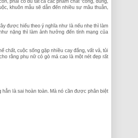
n, phải có đủ tất cả các phẩm chất “công, dung,
 buộc, khuôn mẫu sẽ dẫn đến nhiều sự mâu thuẫn,
y được hiểu theo ý nghĩa như là nếu nhẹ thì làm
 như nặng thì làm ảnh hưởng đến tính mạng của
ể chất, cuộc sống gặp nhiều cay đắng, vất vả, tủi
 cho rằng phụ nữ có gò má cao là một nét đẹp rất
 hẳn là sai hoàn toàn. Mà nó cần được phân biệt