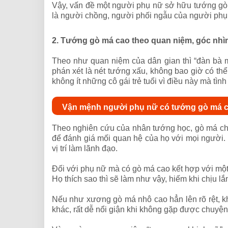
Vậy, vấn đề một người phụ nữ sở hữu tướng gò
là người chồng, người phối ngẫu của người phụ 
2. Tướng gò má cao theo quan niệm, góc nhì
Theo như quan niệm của dân gian thì “đàn bà 
phán xét là nét tướng xấu, không bao giờ có thể
không ít những cô gái trẻ tuổi vì điều này mà tình
Vận mệnh người phụ nữ có tướng gò má 
Theo nghiên cứu của nhân tướng học, gò má chín
để đánh giá mối quan hệ của họ với mọi người. 
vị trí làm lãnh đạo.
Đối với phụ nữ mà có gò má cao kết hợp với một 
Họ thích sao thì sẽ làm như vậy, hiếm khi chịu l
Nếu như xương gò má nhô cao hẳn lên rõ rệt, kh
khác, rất dễ nổi giận khi không gặp được chuyện