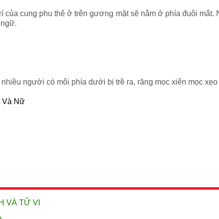
trí của cung phu thê ở trên gương mặt sẽ nằm ở phía đuôi mắt.
 ngữ.
t nhiều người có môi phía dưới bị trề ra, răng mọc xiên mọc xẹo 
m Và Nữ
 VÀ TỬ VI