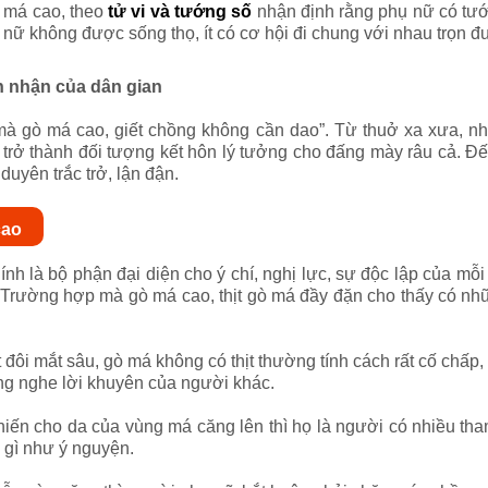
 má cao, theo
tử vi và tướng số
nhận định rằng phụ nữ có tư
nữ không được sống thọ, ít có cơ hội đi chung với nhau trọn 
n nhận của dân gian
mà gò má cao, giết chồng không cần dao”. Từ thuở xa xưa, 
 trở thành đối tượng kết hôn lý tưởng cho đấng mày râu cả. Đế
 duyên trắc trở, lận đận.
cao
h là bộ phận đại diện cho ý chí, nghị lực, sự độc lập của mỗ
Trường hợp mà gò má cao, thịt gò má đầy đặn cho thấy có nhữn
đôi mắt sâu, gò má không có thịt thường tính cách rất cố chấp
ắng nghe lời khuyên của người khác.
iến cho da của vùng má căng lên thì họ là người có nhiều tham
 gì như ý nguyện.