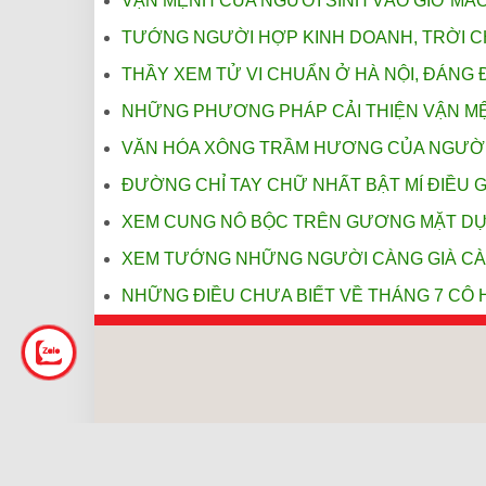
VẬN MỆNH CỦA NGƯỜI SINH VÀO GIỜ MÃ
TƯỚNG NGƯỜI HỢP KINH DOANH, TRỜI CHO
THẦY XEM TỬ VI CHUẨN Ở HÀ NỘI, ĐÁNG 
NHỮNG PHƯƠNG PHÁP CẢI THIỆN VẬN MỆN
VĂN HÓA XÔNG TRẦM HƯƠNG CỦA NGƯỜI
ĐƯỜNG CHỈ TAY CHỮ NHẤT BẬT MÍ ĐIỀU 
XEM CUNG NÔ BỘC TRÊN GƯƠNG MẶT DỰ 
XEM TƯỚNG NHỮNG NGƯỜI CÀNG GIÀ CÀ
NHỮNG ĐIỀU CHƯA BIẾT VỀ THÁNG 7 CÔ
Địa chỉ: 111B1 Phạm Ngọc Thạch, Đống Đa, Hà 
Cơ sở 2: 76 Cù Lao, Phường 2, Phú Nhuận, HC