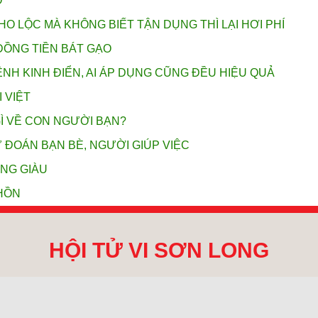
O
 LỘC MÀ KHÔNG BIẾT TẬN DỤNG THÌ LẠI HƠI PHÍ
ĐỒNG TIỀN BÁT GẠO
H KINH ĐIỂN, AI ÁP DỤNG CŨNG ĐỀU HIỆU QUẢ
 VIỆT
GÌ VỀ CON NGƯỜI BẠN?
ĐOÁN BẠN BÈ, NGƯỜI GIÚP VIỆC
NG GIÀU
 HỒN
HỘI TỬ VI SƠN LONG
Nội
M
Thông tin tài khoản ngân h