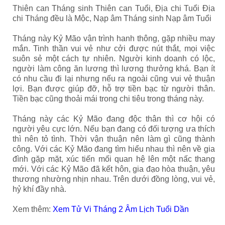
Thiên can Tháng sinh Thiên can Tuổi, Địa chi Tuổi Địa
chi Tháng đều là Mộc, Nạp âm Tháng sinh Nạp âm Tuổi
Tháng này Kỷ Mão vận trình hanh thông, gặp nhiều may
mắn. Tinh thần vui vẻ như cởi được nút thắt, mọi việc
suôn sẻ một cách tự nhiên. Người kinh doanh có lộc,
người làm công ăn lương thì lương thưởng khá. Bạn ít
có nhu cầu đi lại nhưng nếu ra ngoài cũng vui vẻ thuận
lợi. Bạn được giúp đỡ, hỗ trợ tiền bạc từ người thân.
Tiền bạc cũng thoải mái trong chi tiêu trong tháng này.
Tháng này các Kỷ Mão đang độc thân thì cơ hội có
người yêu cực lớn. Nếu bạn đang có đối tượng ưa thích
thì nên tỏ tình. Thời vận thuận nên làm gì cũng thành
công. Với các Kỷ Mão đang tìm hiểu nhau thì nên về gia
đình gặp mặt, xúc tiến mối quan hệ lên một nấc thang
mới. Với các Kỷ Mão đã kết hôn, gia đạo hòa thuận, yêu
thương nhường nhịn nhau. Trên dưới đồng lòng, vui vẻ,
hỷ khí đầy nhà.
Xem thêm:
Xem Tử Vi Tháng 2 Âm Lịch Tuổi Dần