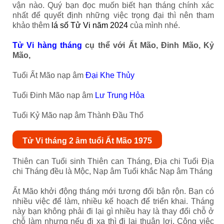
vận nào. Quý bạn đọc muốn biết hạn tháng chính xác
nhất để quyết định những việc trọng đại thì nên tham
khảo thêm
lá số Tử Vi năm 2024
của mình nhé.
Tử Vi hàng tháng
cụ thể với Ất Mão, Đinh Mão, Kỷ
Mão,
Tuổi Ất Mão nạp âm
Đại Khe Thủy
Tuổi Đinh Mão nạp âm
Lư Trung Hỏa
Tuổi Kỷ Mão nạp âm Thành Đầu Thổ
Tử Vi tháng 2 âm tuổi Ất Mão 1975
Thiên can Tuổi sinh Thiên can Tháng, Địa chi Tuổi Địa
chi Tháng đều là Mộc, Nạp âm Tuổi khắc Nạp âm Tháng
Ất Mão khởi động tháng mới tương đối bận rộn. Bạn có
nhiều việc để làm, nhiều kế hoạch để triển khai. Tháng
này bạn không phải đi lại gì nhiều hay là thay đổi chỗ ở
chỗ làm nhưng nếu đi xa thì đi lại thuận lợi. Công việc