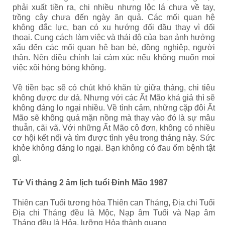
phải xuất tiền ra, chi nhiều nhưng lộc lá chưa về tay,
trồng cây chưa đến ngày ăn quả. Các mối quan hệ
không đắc lực, bạn có xu hướng đối đầu thay vì đối
thoại. Cung cách làm việc và thái độ của bạn ảnh hưởng
xấu đến các mối quan hệ bạn bè, đồng nghiệp, người
thân. Nên điều chỉnh lại cảm xúc nếu không muốn mọi
việc xôi hỏng bỏng không.
Về tiền bạc sẽ có chút khó khăn từ giữa tháng, chi tiêu
không được dư dả. Nhưng với các Ất Mão khá giả thì sẽ
không đáng lo ngại nhiều. Về tình cảm, những cặp đôi Ất
Mão sẽ không quá mặn nồng mà thay vào đó là sự mâu
thuẫn, cãi vã. Với những Ất Mão cô đơn, không có nhiều
cơ hội kết nối và tìm được tình yêu trong tháng này. Sức
khỏe không đáng lo ngại. Bạn không có đau ốm bệnh tật
gì.
Tử Vi tháng 2 âm lịch tuổi Đinh Mão 1987
Thiên can Tuổi tương hòa Thiên can Tháng, Địa chi Tuổi
Địa chi Tháng đều là Mộc, Nạp âm Tuổi và Nạp âm
Tháng đều là Hỏa, lưỡng Hỏa thành quang