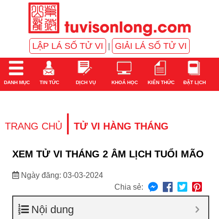
LẬP LÁ SỐ TỬ VI
GIẢI LÁ SỐ TỬ VI
|
DANH MỤC
TIN TỨC
DỊCH VỤ
KHOÁ HỌC
KIẾN THỨC
ĐẶT LỊCH
|
TRANG CHỦ
TỬ VI HÀNG THÁNG
XEM TỬ VI THÁNG 2 ÂM LỊCH TUỔI MÃO
Ngày đăng: 03-03-2024
Chia sẻ:
Nội dung