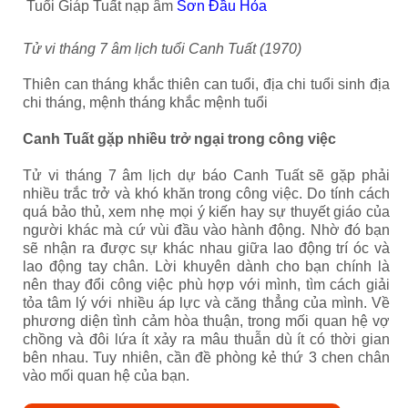
Tuổi Giáp Tuất nạp âm
Sơn Đầu Hỏa
Tử vi tháng 7 âm lịch tuổi Canh Tuất (1970)
Thiên can tháng khắc thiên can tuổi, địa chi tuổi sinh địa
chi tháng, mệnh tháng khắc mệnh tuổi
Canh Tuất gặp nhiều trở ngại trong công việc
Tử vi tháng 7 âm lịch dự báo Canh Tuất sẽ gặp phải
nhiều trắc trở và khó khăn trong công việc. Do tính cách
quá bảo thủ, xem nhẹ mọi ý kiến hay sự thuyết giáo của
người khác mà cứ vùi đầu vào hành động. Nhờ đó bạn
sẽ nhận ra được sự khác nhau giữa lao động trí óc và
lao động tay chân. Lời khuyên dành cho bạn chính là
nên thay đổi công việc phù hợp với mình, tìm cách giải
tỏa tâm lý với nhiều áp lực và căng thẳng của mình. Về
phương diện tình cảm hòa thuận, trong mối quan hệ vợ
chồng và đôi lứa ít xảy ra mâu thuẫn dù ít có thời gian
bên nhau. Tuy nhiên, cần đề phòng kẻ thứ 3 chen chân
vào mối quan hệ của bạn
.