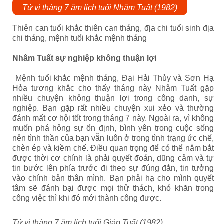
Tử vi tháng 7 âm lịch tuổi Nhâm Tuất (1982)
Thiên can tuổi khắc thiên can tháng, địa chi tuổi sinh địa
chi tháng, mệnh tuổi khắc mệnh tháng
Nhâm Tuất sự nghiệp không thuận lợi
Mệnh tuổi khắc mệnh tháng, Đại Hải Thủy và Sơn Hạ
Hỏa tương khắc cho thấy tháng này Nhâm Tuất gặp
nhiều chuyện không thuận lợi trong công danh, sự
nghiệp. Bạn gặp rất nhiều chuyện xui xẻo và thường
đánh mất cơ hội tốt trong tháng 7 này. Ngoài ra, vì không
muốn phá hỏng sự ổn định, bình yên trong cuộc sống
nên tình thần của bạn vẫn luôn ở trong tình trạng ức chế,
chèn ép và kiềm chế. Điều quan trọng để có thể nắm bắt
được thời cơ chính là phải quyết đoán, dũng cảm và tự
tin bước lên phía trước đi theo sự đúng đắn, tin tưởng
vào chính bản thân mình. Bạn phải hạ cho mình quyết
tâm sẽ đánh bại được mọi thử thách, khó khăn trong
công việc thì khi đó mới thành công được.
Tử vi tháng 7 âm lịch tuổi Giáp Tuất (1982)