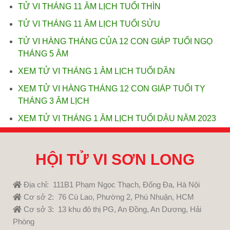
TỬ VI THÁNG 11 ÂM LỊCH TUỔI THÌN
TỬ VI THÁNG 11 ÂM LỊCH TUỔI SỬU
TỬ VI HÀNG THÁNG CỦA 12 CON GIÁP TUỔI NGỌ
THÁNG 5 ÂM
XEM TỬ VI THÁNG 1 ÂM LỊCH TUỔI DẦN
XEM TỬ VI HÀNG THÁNG 12 CON GIÁP TUỔI TỴ
THÁNG 3 ÂM LỊCH
XEM TỬ VI THÁNG 1 ÂM LỊCH TUỔI DẬU NĂM 2023
HỘI TỬ VI SƠN LONG
Địa chỉ: 111B1 Phạm Ngọc Thạch, Đống Đa, Hà Nội
Cơ sở 2: 76 Cù Lao, Phường 2, Phú Nhuận, HCM
Cơ sở 3: 13 khu đô thị PG, An Đồng, An Dương, Hải
Phòng