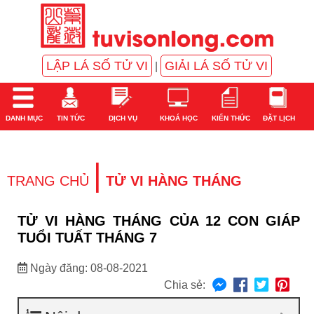
LẬP LÁ SỐ TỬ VI
GIẢI LÁ SỐ TỬ VI
|
DANH MỤC
TIN TỨC
DỊCH VỤ
KHOÁ HỌC
KIẾN THỨC
ĐẶT LỊCH
|
TRANG CHỦ
TỬ VI HÀNG THÁNG
TỬ VI HÀNG THÁNG CỦA 12 CON GIÁP
TUỔI TUẤT THÁNG 7
Ngày đăng: 08-08-2021
Chia sẻ: