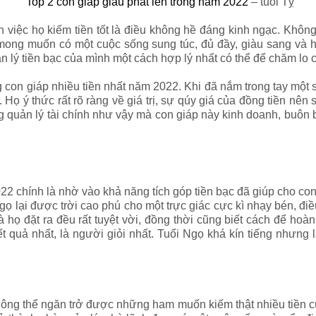
Top 2 con giáp giàu phất lên trong năm 2022
– tuổi Tỵ
n việc họ kiếm tiền tốt là điều không hề đáng kinh ngạc. Không
n mong muốn có một cuộc sống sung túc, đủ đầy, giàu sang và h
 lý tiền bạc của mình một cách hợp lý nhất có thể để chăm lo c
on giáp nhiều tiền nhất năm 2022. Khi đã nắm trong tay một số 
Họ ý thức rất rõ ràng về giá trị, sự qúy giá của đồng tiền nên
quản lý tài chính như vậy mà con giáp này kinh doanh, buôn b
2 chính là nhờ vào khả năng tích góp tiền bạc đã giúp cho con
ọ lại được trời cao phú cho một trực giác cực kì nhạy bén, đi
 họ đặt ra đều rất tuyệt vời, đồng thời cũng biết cách để hoàn
 quả nhất, là người giỏi nhất. Tuổi Ngọ khá kín tiếng nhưng lạ
hông thể ngăn trở được những ham muốn kiếm thật nhiều tiền củ