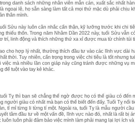
trong danh sách những nhân viên mẫn cán, xuất sắc nhất hàng
là ngoại lệ, họ sẵn sàng làm tất cả mọi thứ mặc dù phải chịu 
ản thân mình.
tuổi Sửu này luôn cân nhắc cẩn thận, kỹ lưỡng trước khi chi tiêu
ng thiếu thốn. Trong năm Nhâm Dần 2022 này, tuổi Sửu vẫn có 
ơ trí, linh động và thích những thứ xa xỉ được mua từ chính túi 
 sao cho hợp lý nhất, thường thích đầu tư vào các lĩnh vực dà
ất thời. Tuy nhiên, cẩn trọng trong việc chi tiêu là tốt nhưng t
mọi việc mà nhiều lần con giáp này cũng tránh được những vụ 
 để tuột vào tay kẻ khác.
uổi Tỵ thì bạn sẽ chẳng thể ngờ được họ có thể giàu có đến
ng người giàu có nhất mà bạn có thể biết đến đấy. Tuổi Tỵ nổi ti
àn, tỉ mỉ từng li từng tí một. Ngoài ra, tuổi Tỵ là mẫu người 
t tâm đầu tư về một vấn đề, lĩnh vực nào đó, nhất là rất bị ám 
 luôn luôn phải đảm bảo việc mình làm phải mang lại lợi ích v