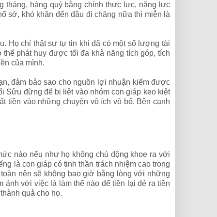
 tháng, hàng quý bằng chính thực lực, năng lực
khổ sở, khó khăn đến đâu đi chăng nữa thì miễn là
. Họ chỉ thật sự tự tin khi đã có một số lượng tài
thể phát huy được tối đa khả năng tích góp, tích
tiền của mình.
i hạn, đảm bảo sao cho nguồn lợi nhuận kiếm được
uổi Sửu đừng để bị liệt vào nhóm con giáp keo kiệt
mất tiền vào những chuyện vô ích vô bổ. Bên cạnh
 mức nào nếu như họ không chủ động khoe ra với
ếng là con giáp có tinh thần trách nhiệm cao trong
cầu toàn nên sẽ không bao giờ bằng lòng với những
ảnh với việc là làm thế nào để tiền lại đẻ ra tiền
à thành quả cho họ.