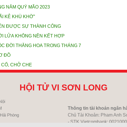
NG NĂM QUÝ MÃO 2023
I KẺ KHÙ KHỜ”
 ĐẾN ĐƯỢC SỰ THÀNH CÔNG
ỚI LỬA KHÔNG NÊN KẾT HỢP
ỘC ĐỜI THĂNG HOA TRONG THÁNG 7
Ơ ĐỒ
 CỐ, CHỞ CHE
HỘI TỬ VI SƠN LONG
Nội
M
Thông tin tài khoản ngân h
 Hải Phòng
Chủ Tài Khoản: Pham Anh S
- STK Vietcombank: 002100