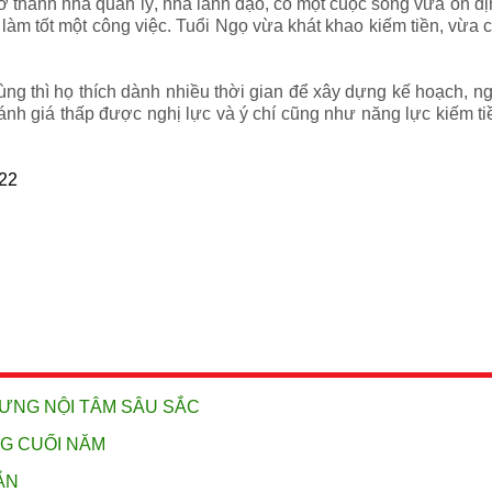
 thành nhà quản lý, nhà lãnh đạo, có một cuộc sống vừa ổn đị
g làm tốt một công việc. Tuổi Ngọ vừa khát khao kiếm tiền, vừ
c tùng thì họ thích dành nhiều thời gian để xây dựng kế hoạch,
nh giá thấp được nghị lực và ý chí cũng như năng lực kiếm tiền
022
HƯNG NỘI TÂM SÂU SẮC
NG CUỐI NĂM
ẮN