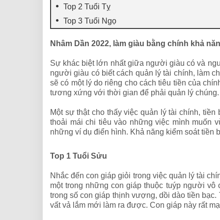
Top 2 Tuổi Tỵ
Top 3 Tuổi Ngọ
Nhâm Dần 2022, làm giàu bằng chính khả năng 
Sự khác biệt lớn nhất giữa người giàu có và ngư
người giàu có biết cách quản lý tài chính, làm 
sẽ có một lý do riêng cho cách tiêu tiền của ch
tương xứng với thời gian để phải quản lý chúng. S
Một sự thật cho thấy việc quản lý tài chính, ti
thoải mái chi tiêu vào những việc mình muốn 
những ví dụ điển hình. Khả năng kiểm soát tiền bạ
Top 1 Tuổi Sửu
Nhắc đến con giáp giỏi trong việc quản lý tài ch
một trong những con giáp thuộc tuýp người vô c
trong số con giáp thịnh vượng, dồi dào tiền bạc.
vất vả lắm mới làm ra được. Con giáp này rất mạ