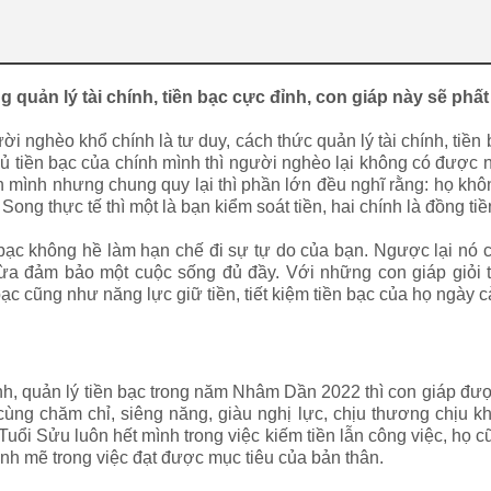
quản lý tài chính, tiền bạc cực đỉnh, con giáp này sẽ phấ
ời nghèo khổ chính là tư duy, cách thức quản lý tài chính, tiề
chủ tiền bạc của chính mình thì người nghèo lại không có được
ính mình nhưng chung quy lại thì phần lớn đều nghĩ rằng: họ kh
ong thực tế thì một là bạn kiểm soát tiền, hai chính là đồng tiề
ền bạc không hề làm hạn chế đi sự tự do của bạn. Ngược lại nó 
vừa đảm bảo một cuộc sống đủ đầy. Với những con giáp giỏi
c cũng như năng lực giữ tiền, tiết kiệm tiền bạc của họ ngày cà
ính, quản lý tiền bạc trong năm Nhâm Dần 2022 thì con giáp đượ
ùng chăm chỉ, siêng năng, giàu nghị lực, chịu thương chịu kh
 Tuổi Sửu luôn hết mình trong việc kiếm tiền lẫn công việc, họ 
nh mẽ trong việc đạt được mục tiêu của bản thân.