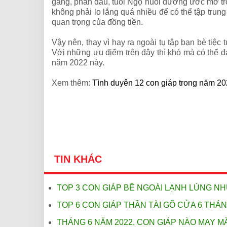
gắng, phấn đấu, tuổi Ngọ nuôi dưỡng ước mơ trở
không phải lo lắng quá nhiều để có thể tập trun
quan trọng của đồng tiền.
Vậy nên, thay vì hay ra ngoài tụ tập bạn bè tiệ
Với những ưu điểm trên đây thì khó mà có thể đá
năm 2022 này.
Xem thêm:
Tình duyên 12 con giáp trong năm 2
TIN KHÁC
TOP 3 CON GIÁP BỀ NGOÀI LẠNH LÙNG N
TOP 6 CON GIÁP THẦN TÀI GÕ CỬA 6 THÁ
THÁNG 6 NĂM 2022, CON GIÁP NÀO MAY M