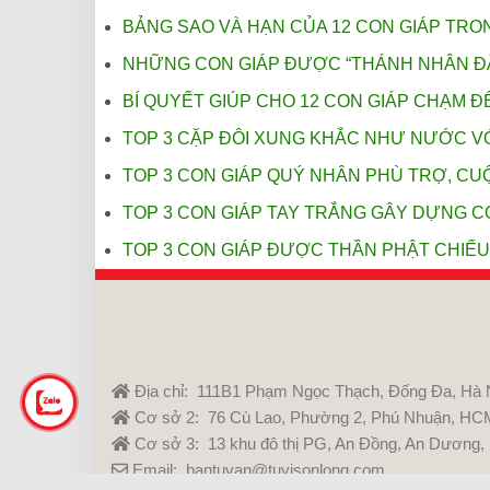
BẢNG SAO VÀ HẠN CỦA 12 CON GIÁP TRO
NHỮNG CON GIÁP ĐƯỢC “THÁNH NHÂN ĐÃ
BÍ QUYẾT GIÚP CHO 12 CON GIÁP CHẠM
TOP 3 CẶP ĐÔI XUNG KHẮC NHƯ NƯỚC V
TOP 3 CON GIÁP QUÝ NHÂN PHÙ TRỢ, CU
TOP 3 CON GIÁP TAY TRẮNG GÂY DỰNG C
TOP 3 CON GIÁP ĐƯỢC THẦN PHẬT CHIẾU
Địa chỉ: 111B1 Phạm Ngọc Thạch, Đống Đa, Hà 
Cơ sở 2: 76 Cù Lao, Phường 2, Phú Nhuận, HC
Cơ sở 3: 13 khu đô thị PG, An Đồng, An Dương,
Email: bantuvan@tuvisonlong.com