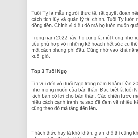
Tuổi Tỵ là mẫu người thực tế, rất quyết đoán nê
cách tích lũy và quản lý tài chính. Tuổi Tỵ luô
đồng tiền. Chính vì điều đó mà họ luôn muốn quản
Trong năm 2022 này, họ cũng là một trong những c
tiêu phù hợp với những kế hoạch hết sức cụ thể. 
một cách phung phí đâu. Cũng nhờ vào khả năng 
xuôi gió.
Top 3 Tuổi Ngọ
Tin vui đến với tuổi Ngọ trong năm Nhâm Dần 202
như mong muốn của bản thân. Đặc biệt là tuổi Ng
kịch bản có lợi cho bản thân. Các chiến lược mà
hiểu cách cạnh tranh ra sao để đem về nhiều kết
cũng theo đó mà tăng tiến lên.
Thách thức hay là khó khăn, gian khổ thì cũng k