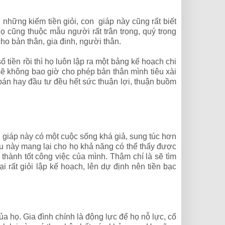
 những kiếm tiền giỏi, con giáp này cũng rất biết
ọ cũng thuộc mẫu người rất trân trọng, quý trọng
ho bản thân, gia đinh, người thân.
tiền rồi thì họ luôn lập ra một bảng kế hoạch chi
 sẽ không bao giờ cho phép bản thân mình tiêu xài
án hay đầu tư đều hết sức thuận lợi, thuận buồm
 giáp này có một cuộc sống khá giả, sung túc hơn
ều này mang lại cho họ khả năng có thể thấy được
 thành tốt công việc của mình. Thậm chí là sẽ tìm
i rất giỏi lập kế hoạch, lên dự định nên tiền bạc
a họ. Gia đình chính là động lực để họ nỗ lực, cố