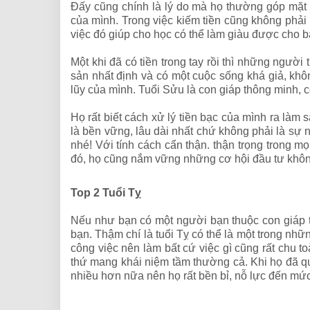
Đấy cũng chính là lý do mà họ thường góp mặt 
của mình. Trong việc kiếm tiền cũng không phải 
việc đó giúp cho học có thể làm giàu được cho b
Một khi đã có tiền trong tay rồi thì những người 
sản nhất định và có một cuộc sống khá giả, khô
lũy của mình. Tuổi Sửu là con giáp thông minh, c
Họ rất biết cách xử lý tiền bạc của mình ra làm
là bền vững, lâu dài nhất chứ không phải là sự nh
nhé! Với tính cách cẩn thận. thận trọng trong 
đó, họ cũng nắm vững những cơ hội đầu tư không
Top 2 Tuổi Tỵ
Nếu như bạn có một người bạn thuộc con giáp t
bạn. Thậm chí là tuổi Tỵ có thể là một trong nhữ
công việc nên làm bất cứ việc gì cũng rất chu to
thứ mang khái niệm tầm thường cả. Khi họ đã quyế
nhiều hơn nữa nên họ rất bền bỉ, nỗ lực đến mức