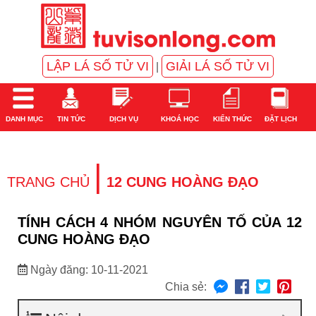
LẬP LÁ SỐ TỬ VI
GIẢI LÁ SỐ TỬ VI
|
DANH MỤC
TIN TỨC
DỊCH VỤ
KHOÁ HỌC
KIẾN THỨC
ĐẶT LỊCH
|
TRANG CHỦ
12 CUNG HOÀNG ĐẠO
TÍNH CÁCH 4 NHÓM NGUYÊN TỐ CỦA 12
CUNG HOÀNG ĐẠO
Ngày đăng: 10-11-2021
Chia sẻ: