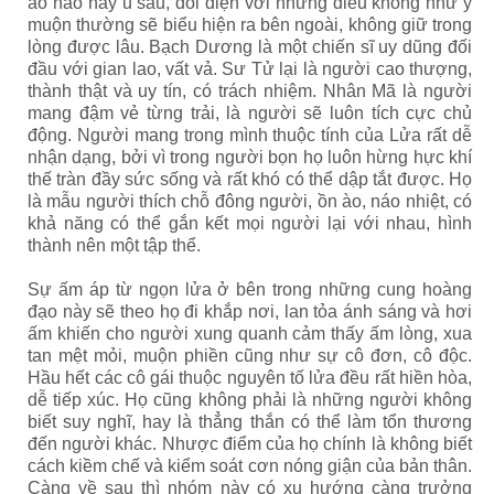
ảo não hay u sầu, đối diện với những điều không như ý
muộn thường sẽ biểu hiện ra bên ngoài, không giữ trong
lòng được lâu. Bạch Dương là một chiến sĩ uy dũng đối
đầu với gian lao, vất vả. Sư Tử lại là người cao thượng,
thành thật và uy tín, có trách nhiệm. Nhân Mã là người
mang đậm vẻ từng trải, là người sẽ luôn tích cực chủ
động. Người mang trong mình thuộc tính của Lửa rất dễ
nhận dạng, bởi vì trong người bọn họ luôn hừng hực khí
thế tràn đầy sức sống và rất khó có thể dập tắt được. Họ
là mẫu người thích chỗ đông người, ồn ào, náo nhiệt, có
khả năng có thể gắn kết mọi người lại với nhau, hình
thành nên một tập thể.
Sự ấm áp từ ngọn lửa ở bên trong những cung hoàng
đạo này sẽ theo họ đi khắp nơi, lan tỏa ánh sáng và hơi
ấm khiến cho người xung quanh cảm thấy ấm lòng, xua
tan mệt mỏi, muộn phiền cũng như sự cô đơn, cô độc.
Hầu hết các cô gái thuộc nguyên tố lửa đều rất hiền hòa,
dễ tiếp xúc. Họ cũng không phải là những người không
biết suy nghĩ, hay là thẳng thắn có thể làm tổn thương
đến người khác. Nhược điểm của họ chính là không biết
cách kiềm chế và kiểm soát cơn nóng giận của bản thân.
Càng về sau thì nhóm này có xu hướng càng trưởng