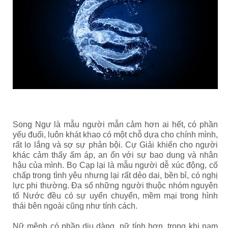
Song Ngư là mẫu người mẫn cảm hơn ai hết, có phần
yếu đuối, luôn khát khao có một chỗ dựa cho chính mình,
rất lo lắng và sợ sự phản bội. Cự Giải khiến cho người
khác cảm thấy ấm áp, an ổn với sự bao dung và nhân
hậu của mình. Bọ Cạp lại là mẫu người dễ xúc động, cố
chấp trong tình yêu nhưng lại rất dẻo dai, bền bỉ, có nghị
lực phi thường. Đa số những người thuộc nhóm nguyên
tố Nước đều có sự uyển chuyển, mềm mại trong hình
thái bên ngoài cũng như tính cách.
Nữ mệnh có phần dịu dàng, nữ tính hơn, trong khi nam