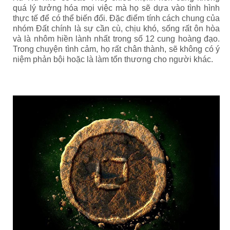
quá lý tưởng hóa mọi việc mà họ sẽ dựa vào tình hình
thực tế để có thể biến đổi.
Đặc điểm tính cách chung của
nhóm Đất chính là sự cần cù, chịu khó, sống rất ôn hòa
và là nhôm hiền lành nhất trong số 12 cung hoàng đạo.
Trong chuyện tình cảm, họ rất chân thành, sẽ không có ý
niệm phản bội hoặc là làm tổn thương cho người khác.