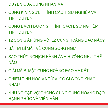
DUYÊN CỦA CUNG NHÂN MÃ
CUNG KIM NGƯU – TÍNH CÁCH, SỰ NGHIỆP VÀ
TÌNH DUYÊN
CUNG BẠCH DƯƠNG – TÍNH CÁCH, SỰ NGHIỆP,
TÌNH DUYÊN
12 CON GIÁP ỨNG VỚI 12 CUNG HOÀNG ĐẠO NÀO?
BẬT MÍ BÍ MẬT VỀ CUNG SONG NGƯ
SAO THỦY NGHỊCH HÀNH ẢNH HƯỞNG NHƯ THẾ
NÀO
GIẢI MÃ BÍ MẬT CUNG HOÀNG ĐẠO MA KẾT
CHIÊM TINH HỌC VÀ TỬ VI CÓ GÌ GIỐNG KHÁC
NHAU
NHỮNG CẶP VỢ CHỒNG CÙNG CUNG HOÀNG ĐẠO
HẠNH PHÚC VÀ VIÊN MÃN