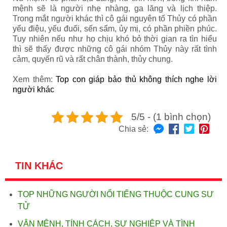
mệnh sẽ là người nhẹ nhàng, ga lăng và lịch thiệp.
Trong mắt người khác thì cô gái nguyên tố Thủy có phần
yểu điệu, yếu đuối, sến sẩm, ủy mị, có phần phiền phúc.
Tuy nhiên nếu như họ chịu khó bỏ thời gian ra tìn hiểu
thì sẽ thấy được những cô gái nhóm Thủy này rất tình
cảm, quyến rũ và rất chân thành, thủy chung.
Xem thêm:
Top con giáp bảo thủ không thích nghe lời
người khác
5/5 - (1 bình chọn)
Chia sẻ:
TIN KHÁC
TOP NHỮNG NGƯỜI NỔI TIẾNG THUỘC CUNG SƯ
TỬ
VẬN MỆNH, TÍNH CÁCH, SỰ NGHIỆP VÀ TÌNH