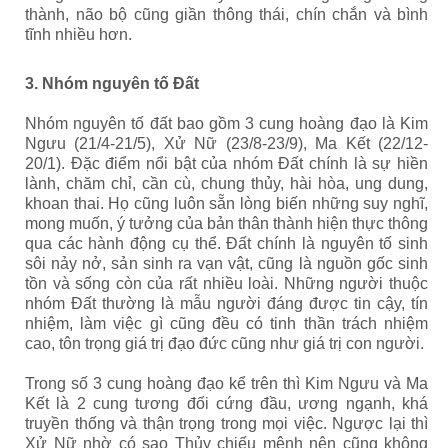
thành, não bộ cũng giần thông thái, chín chắn và bình
tĩnh nhiều hơn.
3. Nhóm nguyên tố Đất
Nhóm nguyên tố đất bao gồm 3 cung hoàng đạo là Kim
Ngưu (21/4-21/5), Xử Nữ (23/8-23/9), Ma Kết (22/12-
20/1). Đặc điểm nổi bật của nhóm Đất chính là sự hiền
lành, chăm chỉ, cần cù, chung thủy, hài hòa, ung dung,
khoan thai. Họ cũng luôn sẵn lòng biến những suy nghĩ,
mong muốn, ý tưởng của bản thân thành hiện thực thông
qua các hành động cụ thể. Đất chính là nguyên tố sinh
sôi nảy nở, sản sinh ra vạn vật, cũng là nguồn gốc sinh
tồn và sống còn của rất nhiều loài. Những người thuộc
nhóm Đất thường là mẫu người đáng được tin cậy, tín
nhiệm, làm việc gì cũng đều có tinh thần trách nhiệm
cao, tôn trọng giá trị đạo đức cũng như giá trị con người.
Trong số 3 cung hoàng đạo kể trên thì Kim Ngưu và Ma
Kết là 2 cung tương đối cứng đầu, ương ngạnh, khá
truyền thống và thận trọng trong mọi việc. Ngược lại thì
Xử Nữ nhờ có sao Thủy chiếu mệnh nên cũng không