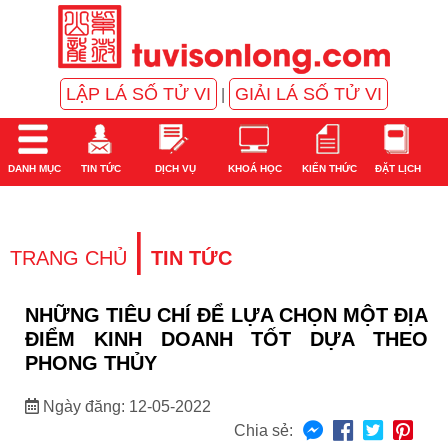
LẬP LÁ SỐ TỬ VI
GIẢI LÁ SỐ TỬ VI
|
DANH MỤC
TIN TỨC
DỊCH VỤ
KHOÁ HỌC
KIẾN THỨC
ĐẶT LỊCH
|
TRANG CHỦ
TIN TỨC
NHỮNG TIÊU CHÍ ĐỂ LỰA CHỌN MỘT ĐỊA
ĐIỂM KINH DOANH TỐT DỰA THEO
PHONG THỦY
Ngày đăng: 12-05-2022
Chia sẻ: