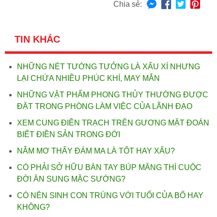
Chia sẻ:
TIN KHÁC
NHỮNG NÉT TƯỚNG TƯỞNG LÀ XẤU XÍ NHƯNG
LẠI CHỨA NHIỀU PHÚC KHÍ, MAY MẮN
NHỮNG VẬT PHẨM PHONG THỦY THƯỜNG ĐƯỢC
ĐẶT TRONG PHÒNG LÀM VIỆC CỦA LÃNH ĐẠO
XEM CUNG ĐIỀN TRẠCH TRÊN GƯƠNG MẶT ĐOÁN
BIẾT ĐIỀN SẢN TRONG ĐỜI
NẰM MƠ THẤY ĐÁM MA LÀ TỐT HAY XẤU?
CÓ PHẢI SỞ HỮU BÀN TAY BÚP MĂNG THÌ CUỘC
ĐỜI ĂN SUNG MẶC SƯỚNG?
CÓ NÊN SINH CON TRÙNG VỚI TUỔI CỦA BỐ HAY
KHÔNG?