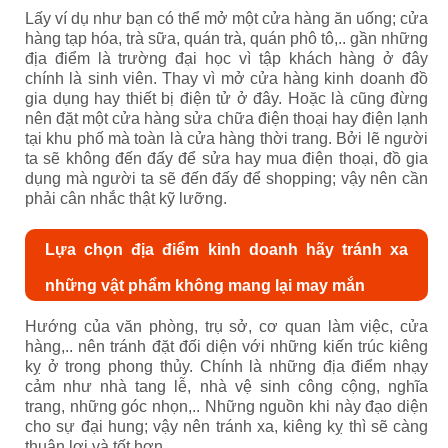
Lấy ví dụ như bạn có thể mở một cửa hàng ăn uống; cửa
hàng tạp hóa, trà sữa, quán trà, quán phô tô,.. gần những
địa điểm là trường đại học vì tập khách hàng ở đây
chính là sinh viên. Thay vì mở cửa hàng kinh doanh đồ
gia dụng hay thiết bị điện tử ở đây. Hoặc là cũng đừng
nên đặt một cửa hàng sửa chữa điện thoại hay điện lạnh
tại khu phố mà toàn là cửa hàng thời trang. Bởi lẽ người
ta sẽ không đến đấy để sửa hay mua điện thoại, đồ gia
dụng mà người ta sẽ đến đấy để shopping; vậy nên cần
phải cân nhắc thật kỹ lưỡng.
Lựa chọn địa điểm kinh doanh hãy tránh xa
những vật phẩm không mang lại may mắn
Hướng của văn phòng, trụ sở, cơ quan làm việc, cửa
hàng,.. nên tránh đặt đối diện với những kiến trúc kiêng
kỵ ở trong phong thủy. Chính là những địa điểm nhạy
cảm như nhà tang lễ, nhà vệ sinh công cộng, nghĩa
trang, những góc nhọn,.. Những nguồn khi này đạo diện
cho sự đại hung; vậy nên tránh xa, kiêng kỵ thì sẽ càng
thuận lợi và tốt hơn.