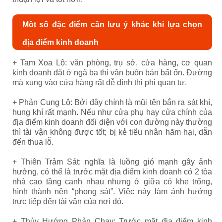
Môt số đặc điểm cần lưu ý khác khi lựa chọn
địa điểm kinh doanh
+ Tam Xoa Lộ: văn phòng, trụ sở, cửa hàng, cơ quan
kinh doanh đặt ở ngã ba thì vận buôn bán bất ổn. Đường
mà xung vào cửa hàng rất dễ dính thị phi quan tư.
+ Phản Cung Lộ: Bởi đây chính là mũi tên bắn ra sát khí,
hung khí rất mạnh. Nếu như cửa phụ hay cửa chính của
địa điểm kinh doanh đối diện với con đường này thường
thì tài vận không được tốt; bị kẻ tiểu nhân hãm hại, dẫn
đến thua lỗ.
+ Thiên Trảm Sát: nghĩa là luồng gió mạnh gây ảnh
hưởng, có thể là trước mặt địa điểm kinh doanh có 2 tòa
nhà cao tầng cạnh nhau nhưng ở giữa có khe trống,
hình thành nên “phong sát”. Việc này làm ảnh hưởng
trực tiếp đến tài vận của nơi đó.
+ Thủy Hướng Phản Chạy: Trước mặt địa điểm kinh