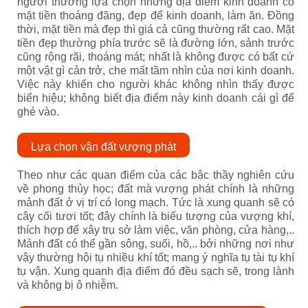
người thường lựa chọn những địa điểm kinh doanh có
mặt tiền thoáng đãng, đẹp để kinh doanh, làm ăn. Đồng
thời, mặt tiền mà đẹp thì giá cả cũng thường rất cao. Mặt
tiền đẹp thường phía trước sẽ là đường lớn, sảnh trước
cũng rộng rãi, thoáng mát; nhất là không được có bất cứ
một vật gì cản trở, che mất tầm nhìn của nơi kinh doanh.
Việc này khiến cho người khác không nhìn thấy được
biển hiệu; không biết địa điểm này kinh doanh cái gì để
ghé vào.
Lựa chọn vận đất vượng phát
Theo như các quan điểm của các bậc thầy nghiên cứu
về phong thủy học; đất mà vượng phát chính là những
mảnh đất ở vị trí có long mạch. Tức là xung quanh sẽ có
cây cối tươi tốt; đây chính là biểu tượng của vượng khí,
thích hợp để xây trụ sở làm việc, văn phòng, cửa hàng,..
Mảnh đất có thể gần sông, suối, hồ,.. bởi những nơi như
vậy thường hội tụ nhiều khí tốt; mang ý nghĩa tụ tài tụ khí
tụ vận. Xung quanh địa điểm đó đều sạch sẽ, trong lành
và không bị ô nhiễm.