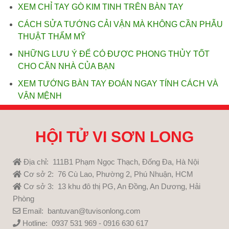
XEM CHỈ TAY GÒ KIM TINH TRÊN BÀN TAY
CÁCH SỬA TƯỚNG CẢI VẬN MÀ KHÔNG CẦN PHẪU
THUẬT THẨM MỸ
NHỮNG LƯU Ý ĐỂ CÓ ĐƯỢC PHONG THỦY TỐT
CHO CĂN NHÀ CỦA BẠN
XEM TƯỚNG BÀN TAY ĐOÁN NGAY TÍNH CÁCH VÀ
VẬN MỆNH
HỘI TỬ VI SƠN LONG
Địa chỉ: 111B1 Phạm Ngọc Thạch, Đống Đa, Hà Nội
Cơ sở 2: 76 Cù Lao, Phường 2, Phú Nhuận, HCM
Cơ sở 3: 13 khu đô thị PG, An Đồng, An Dương, Hải
Phòng
Email: bantuvan@tuvisonlong.com
Hotline: 0937 531 969 - 0916 630 617