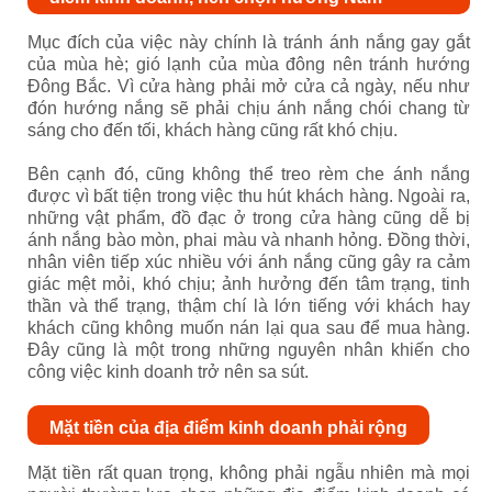
Mục đích của việc này chính là tránh ánh nắng gay gắt
của mùa hè; gió lạnh của mùa đông nên tránh hướng
Đông Bắc. Vì cửa hàng phải mở cửa cả ngày, nếu như
đón hướng nắng sẽ phải chịu ánh nắng chói chang từ
sáng cho đến tối, khách hàng cũng rất khó chịu.
Bên cạnh đó, cũng không thể treo rèm che ánh nắng
được vì bất tiện trong việc thu hút khách hàng. Ngoài ra,
những vật phẩm, đồ đạc ở trong cửa hàng cũng dễ bị
ánh nắng bào mòn, phai màu và nhanh hỏng. Đồng thời,
nhân viên tiếp xúc nhiều với ánh nắng cũng gây ra cảm
giác mệt mỏi, khó chịu; ảnh hưởng đến tâm trạng, tinh
thần và thể trạng, thậm chí là lớn tiếng với khách hay
khách cũng không muốn nán lại qua sau để mua hàng.
Đây cũng là một trong những nguyên nhân khiến cho
công việc kinh doanh trở nên sa sút.
Mặt tiền của địa điểm kinh doanh phải rộng
Mặt tiền rất quan trọng, không phải ngẫu nhiên mà mọi