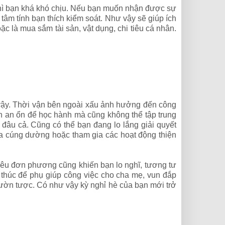
 thì bạn khá khó chịu. Nếu bạn muốn nhận được sự
 tâm tính bạn thích kiểm soát. Như vậy sẽ giúp ích
c là mua sắm tài sản, vật dụng, chi tiêu cá nhân.
vậy. Thời vận bên ngoài xấu ảnh hưởng đến công
n an ổn để học hành mà cũng không thể tập trung
 đâu cả. Cũng có thể bạn đang lo lắng giải quyết
a cúng dường hoặc tham gia các hoạt động thiện
 yêu đơn phương cũng khiến bạn lo nghĩ, tương tư
 thúc để phụ giúp công việc cho cha mẹ, vun đắp
 vườn tược. Có như vậy kỳ nghỉ hè của bạn mới trở