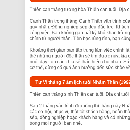
Thiên can tháng tương hòa Thiên can tuổi, Địa c
Canh Thân trong tháng Canh Thân vận trình của b
quý nhân. Đồng nghiệp sếp đều đắc lực. Khách
công việc. Bạn không gặp bất kỳ khó khăn trở ng
chính từ người thân. Tiền bạc rủng rỉnh, bạn cũn
Khoảng thời gian bạn tập trung làm việc chính là
thể những người độc thân sẽ tìm được nửa kia củ
nuôi dạy con cái, chia sẻ thấu hiểu cho nhau. 
cơ thể, đừng cố quá ảnh hưởng đến sức khỏe về 
Tử Vi tháng 7 âm lịch tuổi Nhâm Thân (199
Thiên can tháng sinh Thiên can tuổi, Địa chi tu
Sau 2 tháng vận trình đi xuống thì tháng này Nh
các cơ hội, phục vụ thật tốt khách hàng, hoàn t
sếp, đồng nghiệp hoặc khách hàng và có những h
trọng mọi người bạn nhé.