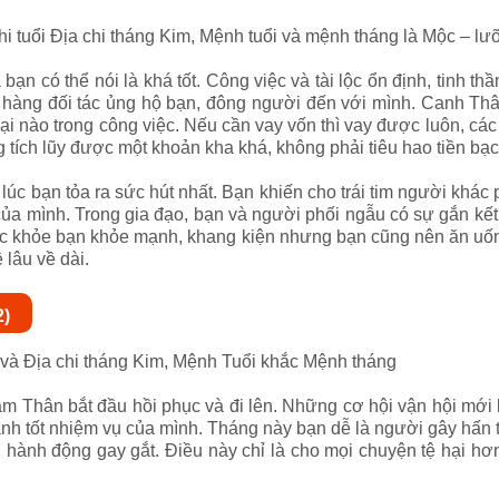
hi tuổi Địa chi tháng Kim, Mệnh tuổi và mệnh tháng là Mộc – l
ạn có thể nói là khá tốt. Công việc và tài lộc ổn định, tinh t
 hàng đối tác ủng hộ bạn, đông người đến với mình.
Canh Thân
ại nào trong công việc. Nếu cần vay vốn thì vay được luôn, cá
g tích lũy được một khoản kha khá, không phải tiêu hao tiền bạc 
 lúc bạn tỏa ra sức hút nhất. Bạn khiến cho trái tim người khác
a mình. Trong gia đạo, bạn và người phối ngẫu có sự gắn kết m
Sức khỏe bạn khỏe mạnh, khang kiện nhưng bạn cũng nên ăn uốn
lâu về dài.
2)
ổi và Địa chi tháng Kim, Mệnh Tuổi khắc Mệnh tháng
âm Thân bắt đầu hồi phục và đi lên. Những cơ hội vận hội mới 
hành tốt nhiệm vụ của mình. Tháng này bạn dễ là người gây hấn
ành động gay gắt. Điều này chỉ là cho mọi chuyện tệ hại hơn 