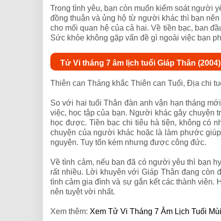
Trong tình yêu, bạn còn muốn kiểm soát người y
đồng thuận và ủng hộ từ người khác thì bạn nên c
cho mối quan hệ của cả hai. Về tiền bạc, ban đầ
Sức khỏe không gặp vấn đề gì ngoài việc bạn phải
Tử Vi tháng 7 âm lịch tuổi Giáp Thân (2004)
Thiên can Tháng khắc Thiên can Tuổi, Địa chi t
So với hai tuổi Thân đàn anh vận hạn tháng mớ
việc, học tập của bạn. Người khác gây chuyện t
học được. Tiền bạc chi tiêu hà tiện, không có 
chuyện của người khác hoặc là làm phước giúp
nguyện. Tuy tốn kém nhưng được công đức.
Về tình cảm, nếu bạn đã có người yêu thì bạn h
rất nhiều. Lời khuyên với Giáp Thân đang còn đ
tình cảm gia đình và sự gắn kết các thành viên.
nên tuyệt vời nhất.
Xem thêm:
Xem Tử Vi Tháng 7 Âm Lịch Tuổi Mù