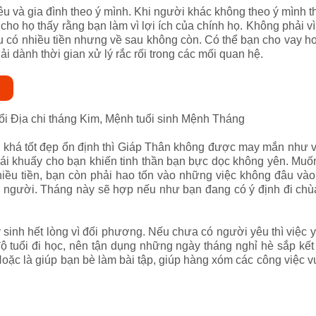
êu và gia đình theo ý mình. Khi người khác không theo ý mình
ho họ thấy rằng bạn làm vì lợi ích của chính họ. Không phải vì
u có nhiều tiền nhưng về sau không còn. Có thể bạn cho vay hoặ
 dành thời gian xử lý rắc rối trong các mối quan hệ.
uổi Địa chi tháng Kim, Mệnh tuổi sinh Mệnh Tháng
i khá tốt đẹp ổn định thì Giáp Thân không được may mắn như 
rái khuấy cho bạn khiến tinh thần bạn bực dọc không yên. Muố
nhiều tiền, bạn còn phải hao tốn vào những việc không đâu vào
 người. Tháng này sẽ hợp nếu như bạn đang có ý định đi chù
y sinh hết lòng vì đối phương. Nếu chưa có người yêu thì việc
ộ tuổi đi học, nên tận dụng những ngày tháng nghỉ hè sắp kết
 Hoặc là giúp bạn bè làm bài tập, giúp hàng xóm các công việc
i