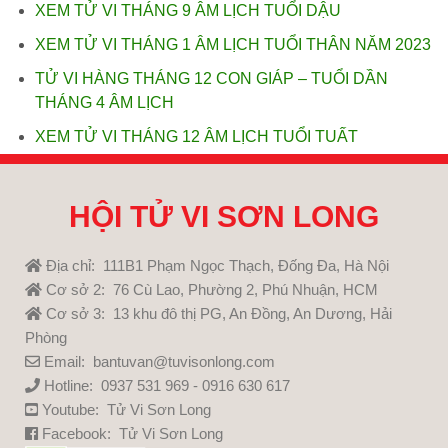
XEM TỬ VI THÁNG 9 ÂM LỊCH TUỔI DẬU
XEM TỬ VI THÁNG 1 ÂM LỊCH TUỔI THÂN NĂM 2023
TỬ VI HÀNG THÁNG 12 CON GIÁP – TUỔI DẦN
THÁNG 4 ÂM LỊCH
XEM TỬ VI THÁNG 12 ÂM LỊCH TUỔI TUẤT
HỘI TỬ VI SƠN LONG
Địa chỉ: 111B1 Phạm Ngọc Thạch, Đống Đa, Hà Nội
Cơ sở 2: 76 Cù Lao, Phường 2, Phú Nhuận, HCM
Cơ sở 3: 13 khu đô thị PG, An Đồng, An Dương, Hải
Phòng
Email: bantuvan@tuvisonlong.com
Hotline: 0937 531 969 - 0916 630 617
Youtube:
Tử Vi Sơn Long
Facebook:
Tử Vi Sơn Long