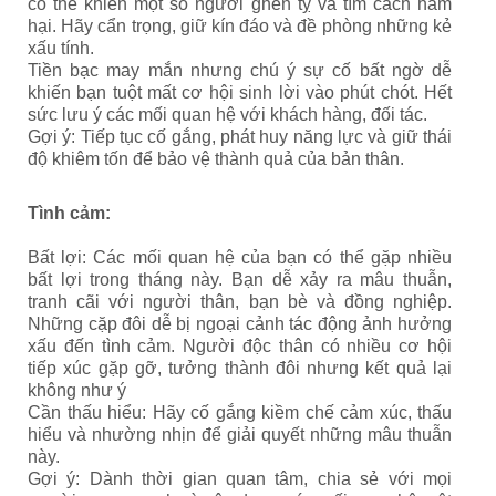
có thể khiến một số người ghen tỵ và tìm cách hãm
hại. Hãy cẩn trọng, giữ kín đáo và đề phòng những kẻ
xấu tính.
Tiền bạc may mắn nhưng chú ý sự cố bất ngờ dễ
khiến bạn tuột mất cơ hội sinh lời vào phút chót. Hết
sức lưu ý các mối quan hệ với khách hàng, đối tác.
Gợi ý: Tiếp tục cố gắng, phát huy năng lực và giữ thái
độ khiêm tốn để bảo vệ thành quả của bản thân.
Tình cảm:
Bất lợi: Các mối quan hệ của bạn có thể gặp nhiều
bất lợi trong tháng này. Bạn dễ xảy ra mâu thuẫn,
tranh cãi với người thân, bạn bè và đồng nghiệp.
Những cặp đôi dễ bị ngoại cảnh tác động ảnh hưởng
xấu đến tình cảm. Người độc thân có nhiều cơ hội
tiếp xúc gặp gỡ, tưởng thành đôi nhưng kết quả lại
không như ý
Cần thấu hiểu: Hãy cố gắng kiềm chế cảm xúc, thấu
hiểu và nhường nhịn để giải quyết những mâu thuẫn
này.
Gợi ý: Dành thời gian quan tâm, chia sẻ với mọi