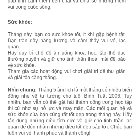
đắp tình cảm thêm bền chặt và chia sẻ những niềm
vui trong cuộc sống.
Sức khỏe:
Tháng này, bạn có sức khỏe tốt, ít khi gặp bệnh tật.
Bạn tràn đầy năng lượng và cảm thấy vui vẻ, lạc
quan.
Hãy duy trì chế độ ăn uống khoa học, tập thể dục
thường xuyên và giữ cho tinh thần thoải mái để bảo
vệ sức khỏe.
Tham gia các hoạt động vui chơi giải trí để thư giãn
và giải tỏa căng thẳng.
Nhìn chung:
Tháng 5 âm lịch là một tháng có nhiều biến
động nhẹ về tư tưởng cho tuổi Bính Tuất 2006. Tuy
nhiên, bạn vẫn có thể gặt hái thành công trong học tập
thi cử nhờ sự nỗ lực và may mắn. Các mối quan hệ và
sức khỏe của bạn cũng rất tốt đẹp trong tháng này. Hãy
tận dụng những điều tích cực và giữ cho tinh thần lạc
quan để đón nhận những điều tốt đẹp sắp tới. Chúc bạn
luôn vui vẻ, hạnh phúc và thành công!