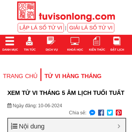
LẬP LÁ SỐ TỬ VI
GIẢI LÁ SỐ TỬ VI
|
DANH MỤC
TIN TỨC
DỊCH VỤ
KHOÁ HỌC
KIẾN THỨC
ĐẶT LỊCH
|
TRANG CHỦ
TỬ VI HÀNG THÁNG
XEM TỬ VI THÁNG 5 ÂM LỊCH TUỔI TUẤT
Ngày đăng: 10-06-2024
Chia sẻ:
Nội dung