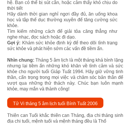
hệ. Bạn có thể bị sút cân, hoặc cảm thấy khó chịu do
thời tiết
Hãy dành thời gian nghỉ ngơi đầy đủ, ăn uống khoa
học và tập thể dục thường xuyên để tăng cường sức
khỏe.
Tìm kiếm những cách để giải tỏa căng thẳng như
nghe nhạc, đọc sách hoặc đi dạo.
Gợi ý:
Khám sức khỏe định kỳ để theo dõi tình trạng
sức khỏe và phát hiện sớm các vấn đề tiềm ẩn.
Nhìn chung:
Tháng 5 âm lịch là một tháng khá bình lặng
nhưng lại tiềm ẩn những khó khăn về tình cảm và sức
khỏe cho người tuổi Giáp Tuất 1994. Hãy giữ vững tinh
thần, cẩn trọng trong mọi việc và chăm sóc bản thân để
vượt qua những thử thách này. Chúc bạn luôn mạnh
khỏe, may mắn và thành công!
Tử Vi tháng 5 âm lịch tuổi Bính Tuất 2006
Thiên can Tuổi khắc thiên can Tháng, địa chi tháng sinh
địa chi tuổi, mệnh tuổi và mệnh tháng đều là Thổ