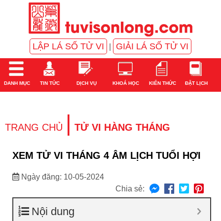
LẬP LÁ SỐ TỬ VI
GIẢI LÁ SỐ TỬ VI
|
DANH MỤC
TIN TỨC
DỊCH VỤ
KHOÁ HỌC
KIẾN THỨC
ĐẶT LỊCH
|
TRANG CHỦ
TỬ VI HÀNG THÁNG
XEM TỬ VI THÁNG 4 ÂM LỊCH TUỔI HỢI
Ngày đăng: 10-05-2024
Chia sẻ:
Nội dung