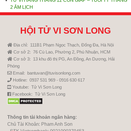
TỬ VI HÀNG THÁNG 12 CON GIÁP – TUỔI TÝ THÁNG
2 ÂM LỊCH
HỘI TỬ VI SƠN LONG
Địa chỉ: 111B1 Phạm Ngọc Thạch, Đống Đa, Hà Nội
Cơ sở 2: 76 Cù Lao, Phường 2, Phú Nhuận, HCM
Cơ sở 3: 13 khu đô thị PG, An Đồng, An Dương, Hải
Phòng
Email: bantuvan@tuvisonlong.com
Hotline: 0937 531 969 - 0916 630 617
Youtube:
Tử Vi Sơn Long
Facebook:
Tử Vi Sơn Long
Thông tin tài khoản ngân hàng:
Chủ Tài Khoản: Pham Anh Son