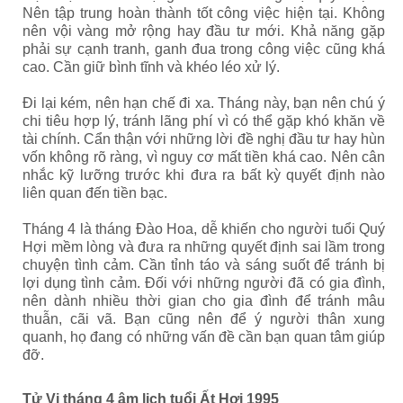
Nên tập trung hoàn thành tốt công việc hiện tại. Không
nên vội vàng mở rộng hay đầu tư mới. Khả năng gặp
phải sự cạnh tranh, ganh đua trong công việc cũng khá
cao. Cần giữ bình tĩnh và khéo léo xử lý.
Đi lại kém, nên hạn chế đi xa. Tháng này, bạn nên chú ý
chi tiêu hợp lý, tránh lãng phí vì có thể gặp khó khăn về
tài chính. Cẩn thận với những lời đề nghị đầu tư hay hùn
vốn không rõ ràng, vì nguy cơ mất tiền khá cao. Nên cân
nhắc kỹ lưỡng trước khi đưa ra bất kỳ quyết định nào
liên quan đến tiền bạc.
Tháng 4 là tháng Đào Hoa, dễ khiến cho người tuổi Quý
Hợi mềm lòng và đưa ra những quyết định sai lầm trong
chuyện tình cảm. Cần tỉnh táo và sáng suốt để tránh bị
lợi dụng tình cảm. Đối với những người đã có gia đình,
nên dành nhiều thời gian cho gia đình để tránh mâu
thuẫn, cãi vã. Bạn cũng nên để ý người thân xung
quanh, họ đang có những vấn đề cần bạn quan tâm giúp
đỡ.
Tử Vi tháng 4 âm lịch tuổi Ất Hợi 1995