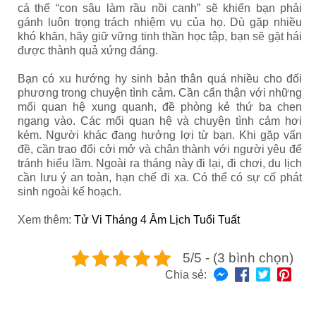
cá thể “con sâu làm rầu nồi canh” sẽ khiến bạn phải
gánh luôn trọng trách nhiệm vụ của họ. Dù gặp nhiều
khó khăn, hãy giữ vững tinh thần học tập, bạn sẽ gặt hái
được thành quả xứng đáng.
Bạn có xu hướng hy sinh bản thân quá nhiều cho đối
phương trong chuyện tình cảm. Cần cẩn thận với những
mối quan hệ xung quanh, đề phòng kẻ thứ ba chen
ngang vào. Các mối quan hệ và chuyện tình cảm hơi
kém. Người khác đang hưởng lợi từ bạn. Khi gặp vấn
đề, cần trao đổi cởi mở và chân thành với người yêu để
tránh hiểu lầm. Ngoài ra tháng này đi lại, đi chơi, du lịch
cần lưu ý an toàn, hạn chế đi xa. Có thể có sự cố phát
sinh ngoài kế hoạch.
Xem thêm:
Tử Vi Tháng 4 Âm Lịch Tuổi Tuất
5/5 - (3 bình chọn)
Chia sẻ: