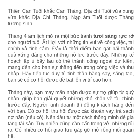
Thiên Can Tuổi khắc Can Tháng. Địa chi Tuổi vừa xung
vừa khắc Địa Chi Tháng. Nạp âm Tuổi được Tháng
tương sinh.
Tháng 4 âm lịch mở ra một bức tranh
tươi sáng rực rỡ
cho người tuổi Ất Hợi với những tin vui về công việc, tài
chính và tình cảm. Đây là thời điểm bạn gặt hái thành
quả xứng đáng cho những nỗ lực trước đây. Những kế
hoạch ấp ủ bấy lâu có thể thành công ngoài dự kiến,
mang đến cho bạn sự thăng tiến trong công việc và thu
nhập. Hãy tiếp tục duy trì tinh thần hăng say, sáng tạo,
bạn sẽ có cơ hội được đề bạt lên vị trí cao hơn.
Tháng này, bạn may mắn nhận được sự trợ giúp từ quý
nhân, giúp bạn giải quyết những khó khăn về tài chính
trước đây. Người kinh doanh thì đông khách hàng đến
với bạn. Có cơ hội thu hồi được các khoản vay, trả sạch
nợ nần (nếu có). Nên đầu tư một cách thông minh để gia
tăng tài sản. Tuy nhiên cũng cần cẩn trọng với những rủi
ro. Có nhiều cơ hội giao lưu gặp gỡ mở rộng mối quan
hệ.