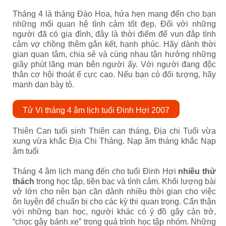
Tháng 4 là tháng Đào Hoa, hứa hẹn mang đến cho bạn
những mối quan hệ tình cảm tốt đẹp. Đối với những
người đã có gia đình, đây là thời điểm để vun đắp tình
cảm vợ chồng thêm gắn kết, hạnh phúc. Hãy dành thời
gian quan tâm, chia sẻ và cùng nhau tận hưởng những
giây phút lãng mạn bên người ấy. Với người đang độc
thân cơ hội thoát ế cực cao. Nếu bạn có đối tượng, hãy
mạnh dạn bày tỏ.
Tử Vi tháng 4 âm lịch tuổi Đinh Hợi 2007
Thiên Can tuổi sinh Thiên can tháng, Địa chi Tuổi vừa
xung vừa khắc Địa Chi Tháng. Nạp âm tháng khắc Nạp
âm tuổi
Tháng 4 âm lịch mang đến cho tuổi Đinh Hợi
nhiều thử
thách
trong học tập, tiền bạc và tình cảm. Khối lượng bài
vở lớn cho nên bạn cần dành nhiều thời gian cho việc
ôn luyện để chuẩn bị cho các kỳ thi quan trọng. Cẩn thận
với những bạn học, người khác có ý đồ gây cản trở,
“chọc gậy bánh xe” trong quá trình học tập nhóm. Những