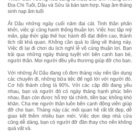
Địa Chi Tuổi, Dậu và Sửu là bán tam hợp. Nạp âm tháng
sinh nạp âm tuổi
Ất Dậu những ngày cuối năm đại cát. Tinh thần phấn
khởi, việc gì cũng hanh thông thuận lợi. Việc học tập mỹ
mãn, gặp thời gặp thế học hành đỗ đạt điểm cao, thành
tích rất khả quan. Không cần quá lo lắng về tháng này.
Việc đi lại đi chơi du lịch nghỉ lễ vô cùng thuận lợi. Bạn
trải qua những ngày tháng tuyệt vời bên cạnh bạn bè,
người thân. Mọi người đều yêu thương giúp đỡ cho bạn.
Với những Ất Dậu đang cô đơn tháng này nên tận dụng
các chuyến đi, những bữa tiệc để ngỏ lời với người đó.
Cơ hội thành công là 90%. Với các cặp đôi đang yêu
nhau, bạn và người đó có ngày tháng hạnh phúc bên
nhau. Bạn còn được hỗ trợ tài chính, tiền bạc không khó
khăn. Cha mẹ người thân luôn bên cạnh động viên giúp
đỡ cho bạn. Tháng này các mối quan hệ rất tốt đẹp, dễ
giao kết thêm nhiều bạn mới. Việc dọn dẹp nhà cửa
cũng dễ dàng, bạn có người đỡ đần thay cho nên không
quá vất vả.