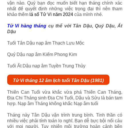
vận nào. Quý bạn đọc muốn biết hạn tháng chính xác
nhất để quyết định những việc trọng đại thì nên tham
khảo thêm
lá số Tử Vi năm 2024
của mình nhé.
Tử Vi hàng tháng
cụ thể với Tân Dậu, Quý Dậu, Ất
Dậu
Tuổi Tân Dậu nạp âm Thạch Lựu Mộc
Quý Dậu nạp âm Kiếm Phong Kim
Tuổi Ất Dậu nạp âm Tuyền Trung Thủy
Tử Vi tháng 12 âm lịch tuổi Tân Dậu (1981)
Thiên Can Tuổi vừa khắc vừa phá Thiên Can Tháng,
Địa Chi Tháng sinh Địa Chi Tuổi, Dậu và Sửu là bán tam
hợp. Nạp âm Tháng không khắc Nạp âm tuổi
Tháng này Tân Dậu vận trình trung bình. Tinh thần có
nhiều việc phải tính toán lo nghĩ. Bạn dễ bực bội nổi cáu
với mọi người. Tuy nhiên môi trường hoàn cảnh bên