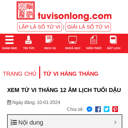
LẬP LÁ SỐ TỬ VI
GIẢI LÁ SỐ TỬ VI
|
DANH MỤC
TIN TỨC
DỊCH VỤ
KHOÁ HỌC
KIẾN THỨC
ĐẶT LỊCH
|
TRANG CHỦ
TỬ VI HÀNG THÁNG
XEM TỬ VI THÁNG 12 ÂM LỊCH TUỔI DẬU
Ngày đăng: 10-01-2024
Chia sẻ:
Nội dung