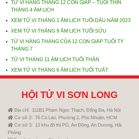
TỬ VI HÀNG THÁNG 12 CON GIÁP – TUỔI THÌN
THÁNG 4 ÂM LỊCH
XEM TỬ VI THÁNG 1 ÂM LỊCH TUỔI DẬU NĂM 2023
XEM TỬ VI THÁNG 9 ÂM LỊCH TUỔI SỬU
TỬ VI HÀNG THÁNG CỦA 12 CON GIÁP TUỔI TÝ
THÁNG 7
TỬ VI THÁNG 11 ÂM LỊCH TUỔI THÂN
XEM TỬ VI THÁNG 6 ÂM LỊCH TUỔI TUẤT
HỘI TỬ VI SƠN LONG
Địa chỉ: 111B1 Phạm Ngọc Thạch, Đống Đa, Hà Nội
Cơ sở 2: 76 Cù Lao, Phường 2, Phú Nhuận, HCM
Cơ sở 3: 13 khu đô thị PG, An Đồng, An Dương, Hải
Phòng