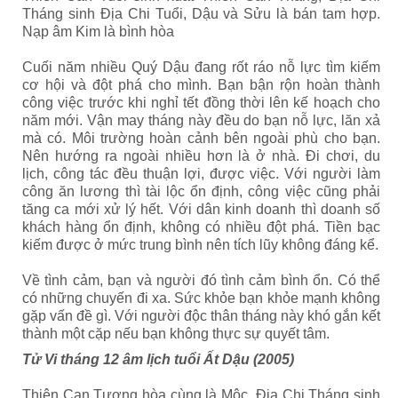
Tháng sinh Địa Chi Tuổi, Dậu và Sửu là bán tam hợp.
Nạp âm Kim là bình hòa
Cuối năm nhiều Quý Dậu đang rốt ráo nỗ lực tìm kiếm
cơ hội và đột phá cho mình. Bạn bận rộn hoàn thành
công việc trước khi nghỉ tết đồng thời lên kế hoạch cho
năm mới. Vận may tháng này đều do bạn nỗ lực, lăn xả
mà có. Môi trường hoàn cảnh bên ngoài phù cho bạn.
Nên hướng ra ngoài nhiều hơn là ở nhà. Đi chơi, du
lịch, công tác đều thuận lợi, được việc. Với người làm
công ăn lương thì tài lộc ổn định, công việc cũng phải
tăng ca mới xử lý hết. Với dân kinh doanh thì doanh số
khách hàng ổn định, không có nhiều đột phá. Tiền bạc
kiếm được ở mức trung bình nên tích lũy không đáng kể.
Về tình cảm, bạn và người đó tình cảm bình ổn. Có thể
có những chuyến đi xa. Sức khỏe bạn khỏe mạnh không
gặp vấn đề gì. Với người độc thân tháng này khó gắn kết
thành một cặp nếu bạn không thực sự quyết tâm.
Tử Vi tháng 12 âm lịch tuổi Ất Dậu (2005)
Thiên Can Tương hòa cùng là Mộc, Địa Chi Tháng sinh