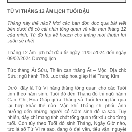
TỬ VI THÁNG 12 ÂM LỊCH TUỔI DẬU
Tháng này thế nào? Mời các bạn đón đọc qua bài viết
bên dưới để có cái nhìn tổng quan về vận hạn tháng 12
của mình. Từ đó lập kế hoạch cho tháng mới thuận lợi
suôn sẻ nhé!
Tháng 12 âm lịch bắt đầu từ ngày 11/01/2024 đến ngày
09/02/2024 Dương lịch
Tức tháng Ất Sửu, Thiên can tháng Ất – Mộc, Địa chi:
Sửu; ngũ hành Thổ. Lục thập hoa giáp Hải Trung Kim
Dưới đây là Tử Vi hàng tháng tổng quan cho các Tuổi
tính theo năm sinh. Tuổi đó đến Tháng đó thì ngũ hành
Can, Chi, Hoa Giáp giữa Tháng và Tuổi tương tác qua
lại hợp khắc thế nào. Vận khí Tháng chi phối, ảnh
hưởng đến những người có Năm sinh đó ra sao. Tuy
nhiên, đây chỉ mang tính chất tổng quan tốt xấu cho từng
tuổi. Còn tùy theo Tuổi đó sinh Tháng, Ngày Giờ nào,
tức lá số Tử Vi ra sao, đang ở đại vận, tiểu vận, nguyệt