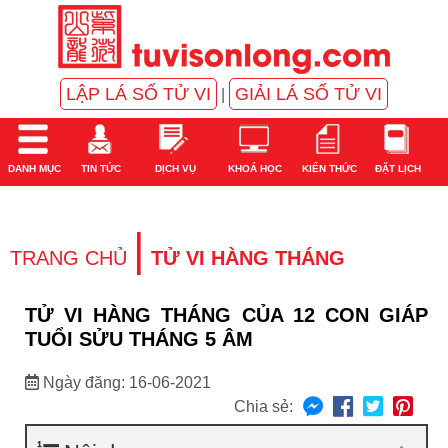
LẬP LÁ SỐ TỬ VI
GIẢI LÁ SỐ TỬ VI
|
DANH MỤC
TIN TỨC
DỊCH VỤ
KHOÁ HỌC
KIẾN THỨC
ĐẶT LỊCH
|
TRANG CHỦ
TỬ VI HÀNG THÁNG
TỬ VI HÀNG THÁNG CỦA 12 CON GIÁP
TUỔI SỬU THÁNG 5 ÂM
Ngày đăng: 16-06-2021
Chia sẻ: