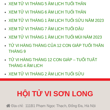
XEM TỬ VI THÁNG 5 ÂM LỊCH TUỔI THÂN
XEM TỬ VI THÁNG 6 ÂM LỊCH TUỔI THÂN
XEM TỬ VI THÁNG 1 ÂM LỊCH TUỔI SỬU NĂM 2023
XEM TỬ VI THÁNG 7 ÂM LỊCH TUỔI DẬU
XEM TỬ VI THÁNG 1 ÂM LỊCH TUỔI MÙI NĂM 2023
TỬ VI HÀNG THÁNG CỦA 12 CON GIÁP TUỔI THÂN
THÁNG 9
TỬ VI HÀNG THÁNG 12 CON GIÁP – TUỔI TUẤT
THÁNG 4 ÂM LỊCH
XEM TỬ VI THÁNG 2 ÂM LỊCH TUỔI SỬU
HỘI TỬ VI SƠN LONG
Địa chỉ: 111B1 Phạm Ngọc Thạch, Đống Đa, Hà Nội