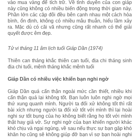
vào mua vàng để tích trữ. Về tình duyên của con giáp
này cũng không có nhiều biến động trong thời gian này.
Phần lớn các cặp đôi đều bên cạnh nhau một cách hòa
bình, ổn định, không có nhiều mâu thuẫn, hiểu lầm xảy
ra. Mặc dù có cãi vã nhưng cũng rất nhanh có thể giải
quyết được êm đẹp.
Tử vi tháng 11 âm lịch tuổi Giáp Dần (1974)
Thiên can tháng khắc thiên can tuổi, địa chi tháng sinh
địa chi tuổi, mệnh tháng khắc mệnh tuổi
Giáp Dần có nhiều việc khiến bạn nghi ngờ
Giáp Dần quá cẩn thận ngoài mức cần thiết, nhiều khi
cẩn thận quá lại không tốt. Bạn luôn luôn nghi ngờ mọi
thứ xung quanh mình. Người ta đối xử không tốt thì rất
bài xích nhưng người ta đối xử tốt với mình thì lại hoài
nghi sự tốt bụng của họ không biết rằng họ tốt với mình
thật hay giả vờ. Sự nghi ngờ của bạn khiến người khác
khó chịu và ngại ngùng, về sau nếu thực sự bạn gặp khó
khăn họ cũng sẽ không giúp đỡ bạn vì sợ bạn hoài nghi