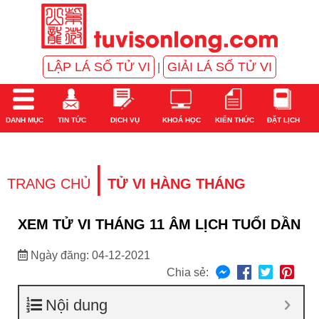
LẬP LÁ SỐ TỬ VI
GIẢI LÁ SỐ TỬ VI
|
DANH MỤC
TIN TỨC
DỊCH VỤ
KHOÁ HỌC
KIẾN THỨC
ĐẶT LỊCH
|
TRANG CHỦ
TỬ VI HÀNG THÁNG
XEM TỬ VI THÁNG 11 ÂM LỊCH TUỔI DẦN
Ngày đăng: 04-12-2021
Chia sẻ:
Nội dung