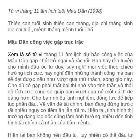
Tử vi tháng 11 âm lịch tuổi Mậu Dần (1998)
Thiên can tuổi sinh thiên can tháng, địa chi tháng sinh
địa chi tuổi, mệnh tháng mệnh tuổi Thổ
Mậu Dần công việc gặp trục trặc
Xem lá số tử vi
tháng 11 âm lịch dự báo công việc của
Mậu Dần gặp chút trở ngại và rắc rối. Bạn hãy rèn luyện
cho mình đầu óc tư duy, suy nghĩ mọi việc theo chiều
hướng tích cực. hay nghĩ đến những thành công mà bạn
sẽ đạt được nếu như vượt qua thử thách, sóng gió này.
Cho dù có gặp phải thất bại thì nhờ vào tinh thần và thái
độ tích cực cũng sẽ giúp bạn vượt qua nó một cách dễ
dàng hơn. Cho bạn nhiều kinh nghiệm, động lực để tiếp
tục phấn đấu. Về vấn đề tài chính, bạn đang đứng trước
rất nhiều nguy cơ tiềm ẩn lẫn rủi ro. Hiện tại, tình hình thị
trường đang lao dốc cũng làm ảnh hưởng nhiều đến tình
hình tài chính cá nhân của bản mệnh.
Hiện tại bạn không nên đầu tư, tuy nhiên có thể đầu tư