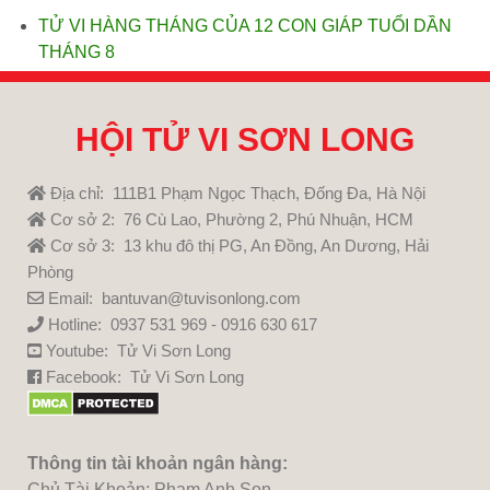
TỬ VI HÀNG THÁNG CỦA 12 CON GIÁP TUỔI DẦN
THÁNG 8
HỘI TỬ VI SƠN LONG
Địa chỉ: 111B1 Phạm Ngọc Thạch, Đống Đa, Hà Nội
Cơ sở 2: 76 Cù Lao, Phường 2, Phú Nhuận, HCM
Cơ sở 3: 13 khu đô thị PG, An Đồng, An Dương, Hải
Phòng
Email: bantuvan@tuvisonlong.com
Hotline: 0937 531 969 - 0916 630 617
Youtube:
Tử Vi Sơn Long
Facebook:
Tử Vi Sơn Long
Thông tin tài khoản ngân hàng:
Chủ Tài Khoản: Pham Anh Son