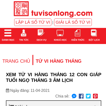
LẬP LÁ SỐ TỬ VI
GIẢI LÁ SỐ TỬ VI
|
DANH MỤC
TIN TỨC
DỊCH VỤ
KHOÁ HỌC
KIẾN THỨC
ĐẶT LỊCH
|
TRANG CHỦ
TỬ VI HÀNG THÁNG
XEM TỬ VI HÀNG THÁNG 12 CON GIÁP
TUỔI NGỌ THÁNG 3 ÂM LỊCH
Ngày đăng: 11-04-2021
Chia sẻ: