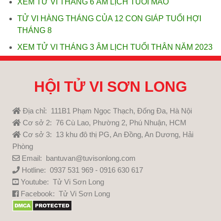
XEM TỬ VI THÁNG 6 ÂM LỊCH TUỔI MÃO
TỬ VI HÀNG THÁNG CỦA 12 CON GIÁP TUỔI HỢI
THÁNG 8
XEM TỬ VI THÁNG 3 ÂM LỊCH TUỔI THÂN NĂM 2023
HỘI TỬ VI SƠN LONG
Địa chỉ: 111B1 Phạm Ngọc Thạch, Đống Đa, Hà Nội
Cơ sở 2: 76 Cù Lao, Phường 2, Phú Nhuận, HCM
Cơ sở 3: 13 khu đô thị PG, An Đồng, An Dương, Hải
Phòng
Email: bantuvan@tuvisonlong.com
Hotline: 0937 531 969 - 0916 630 617
Youtube:
Tử Vi Sơn Long
Facebook:
Tử Vi Sơn Long