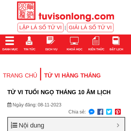
LẬP LÁ SỐ TỬ VI
GIẢI LÁ SỐ TỬ VI
|
DANH MỤC
TIN TỨC
DỊCH VỤ
KHOÁ HỌC
KIẾN THỨC
ĐẶT LỊCH
|
TRANG CHỦ
TỬ VI HÀNG THÁNG
TỬ VI TUỔI NGỌ THÁNG 10 ÂM LỊCH
Ngày đăng: 08-11-2023
Chia sẻ:
Nội dung