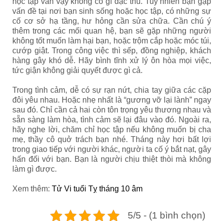
học tập vẫn vậy không có gì đặc thù. Tuy nhiên bạn gặp
vấn đề tại nơi bạn sinh sống hoặc học tập, có những sự
cố cơ sở hạ tầng, hư hỏng cần sửa chữa. Cần chú ý
thêm trong các mối quan hệ, bạn sẽ gặp những người
không tốt muốn làm hại bạn, hoặc trộm cắp hoặc móc túi,
cướp giật. Trong công việc thì sếp, đồng nghiệp, khách
hàng gây khó dễ. Hãy bình tĩnh xử lý ôn hòa mọi việc,
tức giận không giải quyết được gì cả.
Trong tình cảm, dễ có sự rạn nứt, chia tay giữa các cặp
đôi yêu nhau. Hoặc nhẹ nhất là “gương vỡ lại lành” ngay
sau đó. Chỉ cần cả hai còn tôn trọng yêu thương nhau và
sẵn sàng làm hòa, tình cảm sẽ lại đâu vào đó. Ngoài ra,
hãy nghe lời, chăm chỉ học tập nếu không muốn bị cha
mẹ, thầy cô quở trách bạn nhé. Tháng này hơi bất lợi
trong giao tiếp với người khác, người ta cố ý bắt nạt, gây
hấn đối với bạn. Bạn là người chịu thiệt thòi mà không
làm gì được.
Xem thêm:
Tử Vi tuổi Tỵ tháng 10 âm
5/5 - (1 bình chọn)