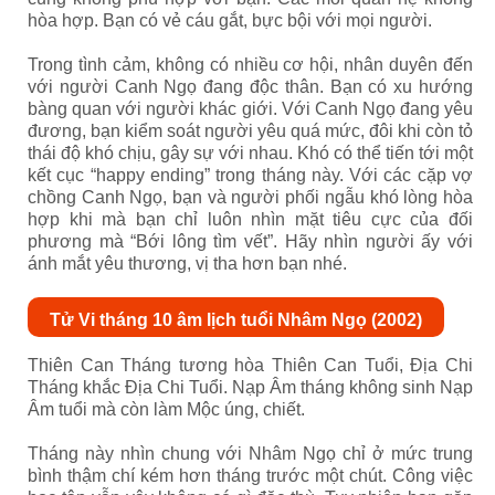
hòa hợp. Bạn có vẻ cáu gắt, bực bội với mọi người.
Trong tình cảm, không có nhiều cơ hội, nhân duyên đến
với người Canh Ngọ đang độc thân. Bạn có xu hướng
bàng quan với người khác giới. Với Canh Ngọ đang yêu
đương, bạn kiểm soát người yêu quá mức, đôi khi còn tỏ
thái độ khó chịu, gây sự với nhau. Khó có thể tiến tới một
kết cục “happy ending” trong tháng này. Với các cặp vợ
chồng Canh Ngọ, bạn và người phối ngẫu khó lòng hòa
hợp khi mà bạn chỉ luôn nhìn mặt tiêu cực của đối
phương mà “Bới lông tìm vết”. Hãy nhìn người ấy với
ánh mắt yêu thương, vị tha hơn bạn nhé.
Tử Vi tháng 10 âm lịch tuổi Nhâm Ngọ (2002)
Thiên Can Tháng tương hòa Thiên Can Tuổi, Địa Chi
Tháng khắc Địa Chi Tuổi. Nạp Âm tháng không sinh Nạp
Âm tuổi mà còn làm Mộc úng, chiết.
Tháng này nhìn chung với Nhâm Ngọ chỉ ở mức trung
bình thậm chí kém hơn tháng trước một chút. Công việc