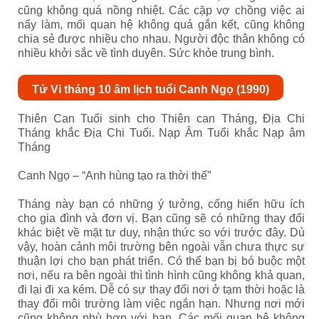
cũng không quá nồng nhiệt. Các cặp vợ chồng việc ai
nấy làm, mối quan hệ không quá gắn kết, cũng không
chia sẻ được nhiều cho nhau. Người độc thân không có
nhiều khởi sắc về tình duyên. Sức khỏe trung bình.
Tử Vi tháng 10 âm lịch tuổi Canh Ngọ (1990)
Thiên Can Tuổi sinh cho Thiên can Tháng, Địa Chi
Tháng khắc Địa Chi Tuổi. Nạp Âm Tuổi khắc Nạp âm
Tháng
Canh Ngọ – “Anh hùng tạo ra thời thế”
Tháng này bạn có những ý tưởng, cống hiến hữu ích
cho gia đình và đơn vị. Bạn cũng sẽ có những thay đổi
khác biệt về mặt tư duy, nhận thức so với trước đây. Dù
vậy, hoàn cảnh môi trường bên ngoài vẫn chưa thực sự
thuận lợi cho bạn phát triển. Có thể bạn bị bó buộc một
nơi, nếu ra bên ngoài thì tình hình cũng không khả quan,
đi lại đi xa kém. Dễ có sự thay đổi nơi ở tạm thời hoặc là
thay đổi môi trường làm việc ngắn hạn. Nhưng nơi mới
cũng không phù hợp với bạn. Các mối quan hệ không