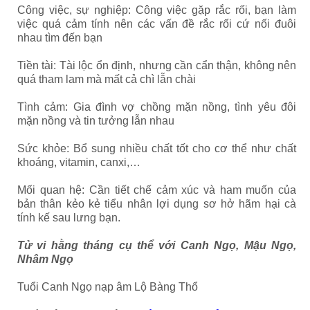
Công việc, sự nghiệp: Công việc gặp rắc rối, bạn làm
việc quá cảm tính nên các vấn đề rắc rối cứ nối đuôi
nhau tìm đến bạn
Tiền tài: Tài lộc ổn định, nhưng cần cẩn thận, không nên
quá tham lam mà mất cả chì lẫn chài
Tình cảm: Gia đình vợ chồng mặn nồng, tình yêu đôi
mặn nồng và tin tưởng lẫn nhau
Sức khỏe: Bổ sung nhiều chất tốt cho cơ thể như chất
khoáng, vitamin, canxi,…
Mối quan hệ: Cần tiết chế cảm xúc và ham muốn của
bản thân kẻo kẻ tiểu nhân lợi dụng sơ hở hãm hại cà
tính kế sau lưng bạn.
Tử vi hằng tháng cụ thể với Canh Ngọ, Mậu Ngọ,
Nhâm Ngọ
Tuổi Canh Ngọ nạp âm Lộ Bàng Thổ