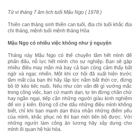
Tử vi tháng 7 âm lịch tuổi Mậu Ngọ ( 1978 )
Thiên can tháng sinh thiên can tuổi, địa chi tuổi khắc địa
chi tháng, mệnh tuổi mệnh tháng Hỏa
Mậu Ngọ có nhiều việc không như ý nguyện
Tháng này Mậu Ngọ có thể chuyên tâm hết mình để
phấn đấu, nỗ lực hết mình cho sự nghiệp. Bạn sẽ gặp
nhiều điều may mắn mà bay cả bạn cũng cảm thấy bất
ngờ và ngạc nhiên. Một khi cơ hội đã xuất hiện trước
tầm mắt của bạn thì hãy lập tức nắm bắt thời cơ, đừng
bỏ lỡ kẻo tiếc nuối. Nếu như còn vấn đề gì vướng mắc
trong công việc, bạn cứ mạnh dạn, tự tin đừng chần chừ
hay ngần ngại, tiếp cận những người giàu kinh nghiệm
để xin ý kiến. Đừng cố che dấu những điều mình không
biết, chỉ khi bạn mạnh dạn thừa nhận những điểm yếu
của mình, khắc phục nó thì bạn mới tiến bộ được. Với
những người làm công ăn lương hãy xây dựng cho
mình ối quan hệ hài hòa.