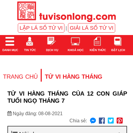
LẬP LÁ SỐ TỬ VI
GIẢI LÁ SỐ TỬ VI
|
DANH MỤC
TIN TỨC
DỊCH VỤ
KHOÁ HỌC
KIẾN THỨC
ĐẶT LỊCH
|
TRANG CHỦ
TỬ VI HÀNG THÁNG
TỬ VI HÀNG THÁNG CỦA 12 CON GIÁP
TUỔI NGỌ THÁNG 7
Ngày đăng: 08-08-2021
Chia sẻ: