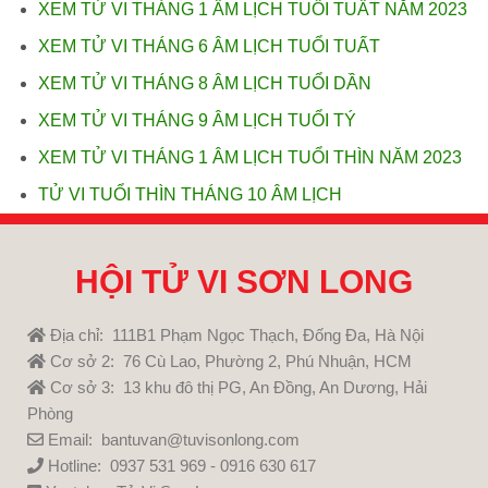
XEM TỬ VI THÁNG 1 ÂM LỊCH TUỔI TUẤT NĂM 2023
XEM TỬ VI THÁNG 6 ÂM LỊCH TUỔI TUẤT
XEM TỬ VI THÁNG 8 ÂM LỊCH TUỔI DẦN
XEM TỬ VI THÁNG 9 ÂM LỊCH TUỔI TÝ
XEM TỬ VI THÁNG 1 ÂM LỊCH TUỔI THÌN NĂM 2023
TỬ VI TUỔI THÌN THÁNG 10 ÂM LỊCH
HỘI TỬ VI SƠN LONG
Địa chỉ: 111B1 Phạm Ngọc Thạch, Đống Đa, Hà Nội
Cơ sở 2: 76 Cù Lao, Phường 2, Phú Nhuận, HCM
Cơ sở 3: 13 khu đô thị PG, An Đồng, An Dương, Hải
Phòng
Email: bantuvan@tuvisonlong.com
Hotline: 0937 531 969 - 0916 630 617