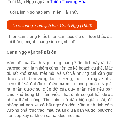
Tuổi Mậu Ngọ nạp âm
Thiên Thượng Hỏa
Tuổi Bính Ngọ nạp âm Thiên Hà Thủy
Tử vi tháng 7 âm lịch tuổi Canh Ngọ (1990)
Thiên can tháng khắc thiên can tuổi, địa chi tuổi khắc địa
chi tháng, mệnh tháng sinh mệnh tuổi
Canh Ngọ vận thế bất ổn
Vận thế của Canh Ngọ trong tháng 7 âm lịch này rất bất
thường, bạn làm thêm cũng nên có kế hoạch cụ thể. Mặc
dù rất khó khăn, mệt mỏi và vất vả nhưng chỉ cần giữ
được ý chí bền vững, kiên cường, luôn hướng về phía
trước thì sẽ đạt được điều mà mình mong muốn. Ngoài
ra, nhận được sự giúp đỡ của quy nhân nên nếu bạn
chịu khó trong khi làm việc nhất định sẽ gặt hái được
nhiều thành công. Tình hình có dấu hiệu giảm sút, đề
phòng tai nạn xe cộ bất ngờ ập đến. Vận trình tình cảm
vướng phải trục trặc, mâu thuẫn giữa bạn và đối phương
liên tiếp xảy ra khiến cả hai đều mệt mỏi.